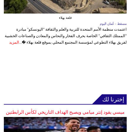
قلعة بهلاء
مسقط - عُمان اليوم
اعتمدت منظمة الأمم المتحدة للتربية والعلم والثقافة "اليونسكو" مبادرة
"الممتلك الثقافي" الخاصة بحرف الفخار والنحاس والمعادن والصناعات الخشبية
لفريق بهلاء التطوعي لمؤسسة المجتمع المحلي بموقع قلعة بهلاء �...
المزيد
إخترنا لك
ميسي يقود إنتر ميامي ويصبح الهداف التاريخي لكأس الرابطتين