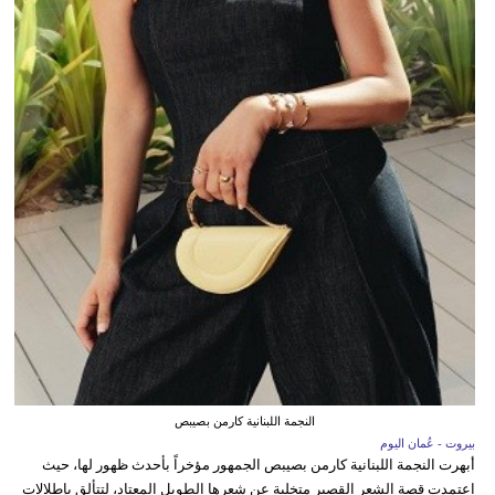
النجمة اللبنانية كارمن بصيبص
بيروت - عُمان اليوم
أبهرت النجمة اللبنانية كارمن بصيبص الجمهور مؤخراً بأحدث ظهور لها، حيث
اعتمدت قصة الشعر القصير متخلية عن شعرها الطويل المعتاد، لتتألق بإطلالات