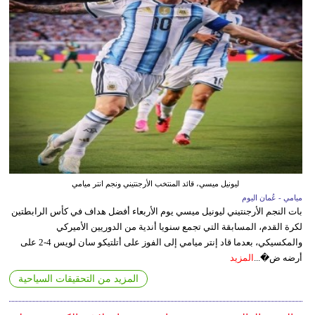
ليونيل ميسي، قائد المنتخب الأرجنتيني ونجم انتر ميامي
ميامي - عُمان اليوم
بات النجم الأرجنتيني ليونيل ميسي يوم الأربعاء أفضل هداف في كأس الرابطتين
لكرة القدم، المسابقة التي تجمع سنويا أندية من الدوريين الأميركي
والمكسيكي، بعدما قاد إنتر ميامي إلى الفوز على أتلتيكو سان لويس 4-2 على
أرضه ض�...
المزيد
المزيد من التحقيقات السياحية