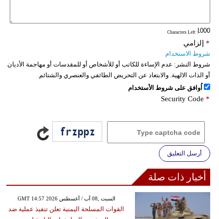
فيديو
: Characters Left
سيارات
*
إلزامي
شروط الاستخدام
شروط النشر:
عدم الإساءة للكاتب أو للأشخاص أو للمقدسات أو مهاجمة الأديان
أو الذات الالهية. والابتعاد عن التحريض الطائفي والعنصري والشتائم.
اُوافق على شروط الأستخدام
Security Code
*
أرسل التعليق
أخبار ذات صلة
GMT 14:57 2026 السبت ,08 آب / أغسطس
القوات المسلحة اليمنية تعلن تنفيذ عملية ضد