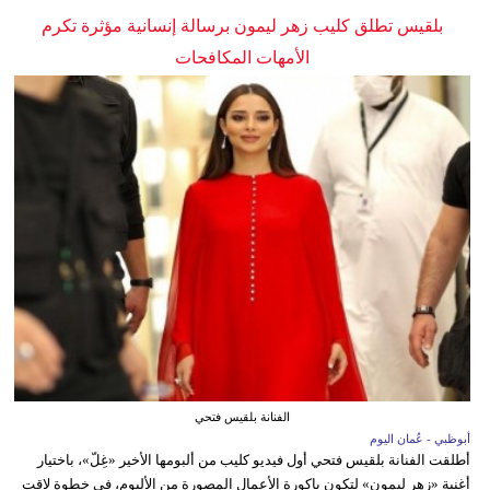
بلقيس تطلق كليب زهر ليمون برسالة إنسانية مؤثرة تكرم
الأمهات المكافحات
الفنانة بلقيس فتحي
أبوظبي - عُمان اليوم
أطلقت الفنانة بلقيس فتحي أول فيديو كليب من ألبومها الأخير «غِلّ»، باختيار
أغنية «زهر ليمون» لتكون باكورة الأعمال المصورة من الألبوم، في خطوة لاقت