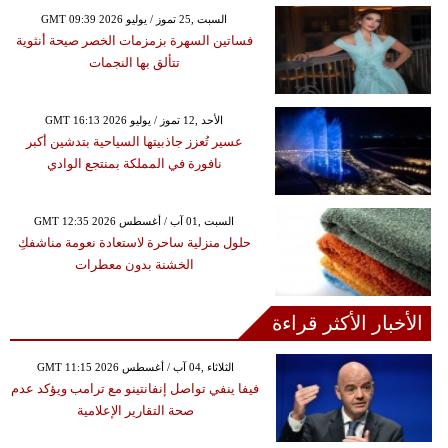
GMT 09:39 2026 السبت ,25 تموز / يوليو
فساتين السهرة بزمزمات الخصر صيحة أنثوية
تتألق بها النجمات
GMT 16:13 2026 الأحد ,12 تموز / يوليو
عسير تُعزز جاذبيتها السياحية بتدشين أكبر
نافورة في المملكة بمنتجع الوادي
GMT 12:35 2026 السبت ,01 آب / أغسطس
حلول منزلية ساحرة لاستعادة نعومة مناشفكِ
الخشنة بدون معطرات
الأخبار الأكثر قراءة
GMT 11:15 2026 الثلاثاء ,04 آب / أغسطس
فيفا ينفي تواصل إنفانتينو مع ترامب ويؤكد عدم
صحة التقارير الإعلامية