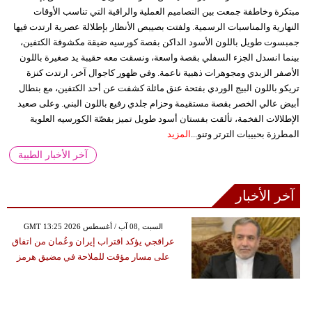
مبتكرة وخاطفة جمعت بين التصاميم العملية والراقية التي تناسب الأوقات
النهارية والمناسبات الرسمية. ولفتت بصيبص الأنظار بإطلالة عصرية ارتدت فيها
جمبسوت طويل باللون الأسود الداكن بقصة كورسيه ضيقة مكشوفة الكتفين،
بينما انسدل الجزء السفلي بقصة واسعة، ونسقت معه حقيبة يد صغيرة باللون
الأصفر الزبدي ومجوهرات ذهبية ناعمة. وفي ظهور كاجوال آخر، ارتدت كنزة
تريكو باللون البيج الوردي بفتحة عنق مائلة كشفت عن أحد الكتفين، مع بنطال
أبيض عالي الخصر بقصة مستقيمة وحزام جلدي رفيع باللون البني. وعلى صعيد
الإطلالات الفخمة، تألقت بفستان أسود طويل تميز بقصّة الكورسيه العلوية
المطرزة بحبيبات الترتر وتنو...
المزيد
آخر الأخبار الطبية
آخر الأخبار
GMT 13:25 2026 السبت ,08 آب / أغسطس
عراقجي يؤكد اقتراب إيران وعُمان من اتفاق
على مسار مؤقت للملاحة في مضيق هرمز