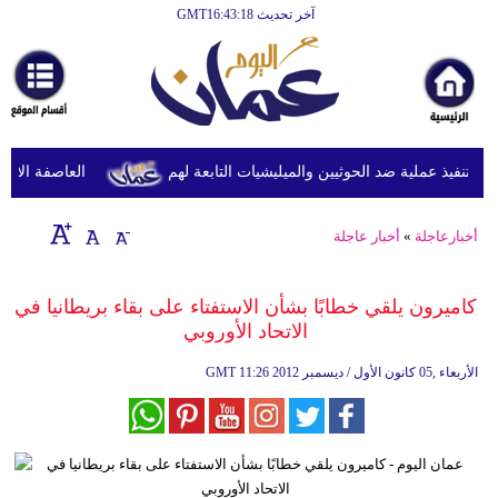
آخر تحديث GMT16:43:18
الرئيسية
أخبارعاجلة
رياضة
ثقافة
تنفيذ عملية ضد الحوثيين والميليشيات التابعة لهم
العاصفة الاستوائ
إقتصاد
أخبارعاجلة
»
أخبار عاجلة
فن
وموسيقى
كاميرون يلقي خطابًا بشأن الاستفتاء على بقاء بريطانيا في
الاتحاد الأوروبي
أزياء
11:26 2012 الأربعاء ,05 كانون الأول / ديسمبر
GMT
صحة
وتغذية
سياحة