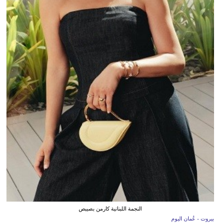
النجمة اللبنانية كارمن بصيبص
بيروت - عُمان اليوم