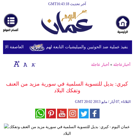
آخر تحديث GMT16:43:18
الرئيسية
أخبارعاجلة
رياضة
ثقافة
نفيذ عملية ضد الحوثيين والميليشيات التابعة لهم
العاصفة الاستوائ
إقتصاد
أخبارعاجلة
»
أخبار عاجلة
فن
وموسيقى
كيري: بديل للتسوية السلمية في سورية مزيد من العنف
وتفكك البلاد
أزياء
20:02 2013 الثلاثاء ,07 أيار / مايو
GMT
صحة
وتغذية
سياحة