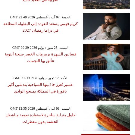
GMT 22:48 2026 الجمعة ,07 آب / أغسطس
كريم فهمي يستعد للعودة إلى البطولة المطلقة
في دراما رمضان 2027
GMT 09:39 2026 السبت ,25 تموز / يوليو
فساتين السهرة بزمزمات الخصر صيحة أنثوية
تتألق بها النجمات
GMT 16:13 2026 الأحد ,12 تموز / يوليو
عسير تُعزز جاذبيتها السياحية بتدشين أكبر
نافورة في المملكة بمنتجع الوادي
GMT 12:35 2026 السبت ,01 آب / أغسطس
حلول منزلية ساحرة لاستعادة نعومة مناشفكِ
الخشنة بدون معطرات