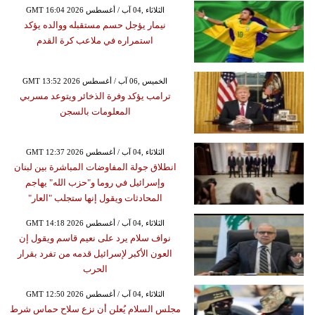
GMT 16:04 2026 الثلاثاء ,04 آب / أغسطس
نيمار يؤجل حسم مستقبله ووالده يؤكد
استمراره في ملاعب كرة القدم
GMT 13:52 2026 الخميس ,06 آب / أغسطس
ترامب يؤكد وفرة الذخائر ويتوعد مسربي
المعلومات بالسجن
GMT 12:37 2026 الثلاثاء ,04 آب / أغسطس
انطلاق جولة المفاوضات المباشرة بين لبنان
وإسرائيل في روما و"حزب الله" يهاجم
المحادثات ويقول إنها ستجلب "العار"
GMT 14:18 2026 الثلاثاء ,04 آب / أغسطس
نواف سلام يرد على نعيم قاسم ويقول إن
العون الأكبر لإسرائيل قدمه من تفرد بقرار
الحرب
GMT 12:50 2026 الثلاثاء ,04 آب / أغسطس
مجلس السلام يُعلن أن نزع سلاح حماس شرط