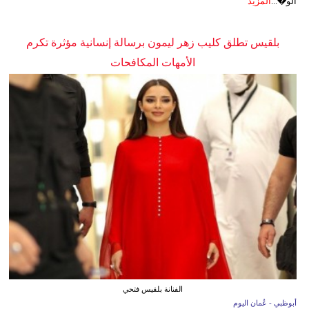
الو�...
المزيد
بلقيس تطلق كليب زهر ليمون برسالة إنسانية مؤثرة تكرم
الأمهات المكافحات
الفنانة بلقيس فتحي
أبوظبي - عُمان اليوم