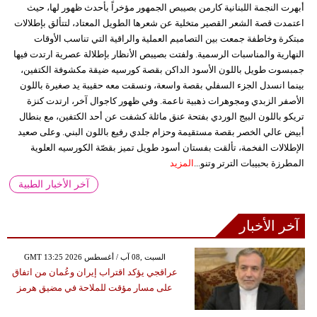
أبهرت النجمة اللبنانية كارمن بصيبص الجمهور مؤخراً بأحدث ظهور لها، حيث
اعتمدت قصة الشعر القصير متخلية عن شعرها الطويل المعتاد، لتتألق بإطلالات
مبتكرة وخاطفة جمعت بين التصاميم العملية والراقية التي تناسب الأوقات
النهارية والمناسبات الرسمية. ولفتت بصيبص الأنظار بإطلالة عصرية ارتدت فيها
جمبسوت طويل باللون الأسود الداكن بقصة كورسيه ضيقة مكشوفة الكتفين،
بينما انسدل الجزء السفلي بقصة واسعة، ونسقت معه حقيبة يد صغيرة باللون
الأصفر الزبدي ومجوهرات ذهبية ناعمة. وفي ظهور كاجوال آخر، ارتدت كنزة
تريكو باللون البيج الوردي بفتحة عنق مائلة كشفت عن أحد الكتفين، مع بنطال
أبيض عالي الخصر بقصة مستقيمة وحزام جلدي رفيع باللون البني. وعلى صعيد
الإطلالات الفخمة، تألقت بفستان أسود طويل تميز بقصّة الكورسيه العلوية
المطرزة بحبيبات الترتر وتنو...
المزيد
آخر الأخبار الطبية
آخر الأخبار
GMT 13:25 2026 السبت ,08 آب / أغسطس
عراقجي يؤكد اقتراب إيران وعُمان من اتفاق
على مسار مؤقت للملاحة في مضيق هرمز