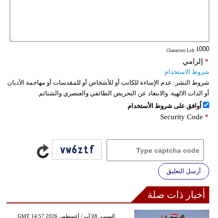
فيديو
سيارات
: Characters Left
*
إلزامي
شروط الاستخدام
شروط النشر:
عدم الإساءة للكاتب أو للأشخاص أو للمقدسات أو مهاجمة الأديان
أو الذات الالهية. والابتعاد عن التحريض الطائفي والعنصري والشتائم.
اُوافق على شروط الأستخدام
Security Code
*
أرسل التعليق
أخبار ذات صلة
GMT 14:57 2026 السبت ,08 آب / أغسطس