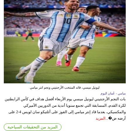
ليونيل ميسي، قائد المنتخب الأرجنتيني ونجم انتر ميامي
ميامي - عُمان اليوم
بات النجم الأرجنتيني ليونيل ميسي يوم الأربعاء أفضل هداف في كأس الرابطتين
لكرة القدم، المسابقة التي تجمع سنويا أندية من الدوريين الأميركي
والمكسيكي، بعدما قاد إنتر ميامي إلى الفوز على أتلتيكو سان لويس 4-2 على
أرضه ض�...
المزيد
المزيد من التحقيقات السياحية