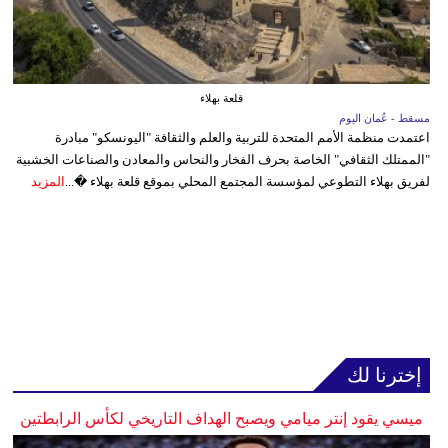
قلعة بهلاء
مسقط - عُمان اليوم
اعتمدت منظمة الأمم المتحدة للتربية والعلم والثقافة "اليونسكو" مبادرة
"الممتلك الثقافي" الخاصة بحرف الفخار والنحاس والمعادن والصناعات الخشبية
لفريق بهلاء التطوعي لمؤسسة المجتمع المحلي بموقع قلعة بهلاء �...
المزيد
إخترنا لك
ميسي يقود إنتر ميامي ويصبح الهداف التاريخي لكأس الرابطتين