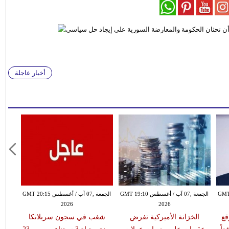
أخبار عاجلة
طس GMT 18:59
الجمعة ,07 آب / أغسطس GMT 19:10
الجمعة ,07 آب / أغسطس GMT 20:15
2026
2026
قع
الخزانة الأميركية تفرض
شغب في سجون سريلانكا