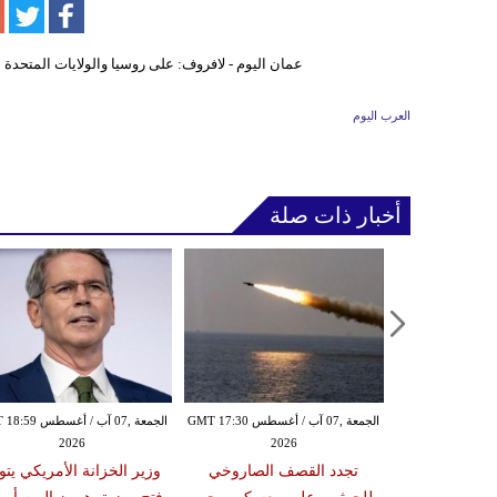
العرب اليوم
أخبار ذات صلة
الخميس ,06 آب / أغسطس GMT 21:59
الجمعة ,07 آب / أغسطس GMT 17:30
الجمعة ,07 آب / أغس
2026
2026
20
مدنياً في نجران جراء
تجدد القصف الصاروخي
وزير الخزانة الأمريكي يتو