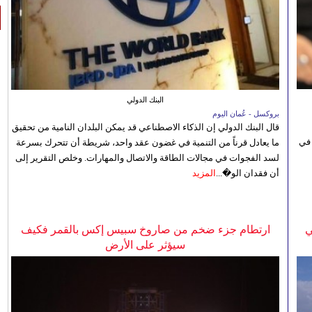
البنك الدولي
بروكسل - عُمان اليوم
قال البنك الدولي إن الذكاء الاصطناعي قد يمكن البلدان النامية من تحقيق
 في
ما يعادل قرناً من التنمية في غضون عقد واحد، شريطة أن تتحرك بسرعة
لسد الفجوات في مجالات الطاقة والاتصال والمهارات. وخلص التقرير إلى
أن فقدان الو�...
المزيد
ي
ارتطام جزء ضخم من صاروخ سبيس إكس بالقمر فكيف
سيؤثر على الأرض