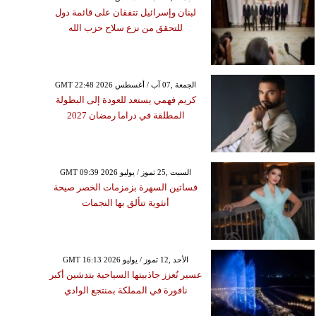
لبنان وإسرائيل تتفقان على قائمة دول
للتحقق من نزع سلاح حزب الله
GMT 22:48 2026 الجمعة ,07 آب / أغسطس
كريم فهمي يستعد للعودة إلى البطولة
المطلقة في دراما رمضان 2027
GMT 09:39 2026 السبت ,25 تموز / يوليو
فساتين السهرة بزمزمات الخصر صيحة
أنثوية تتألق بها النجمات
GMT 16:13 2026 الأحد ,12 تموز / يوليو
عسير تُعزز جاذبيتها السياحية بتدشين أكبر
نافورة في المملكة بمنتجع الوادي