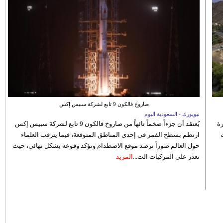
صاروخ فالكون 9 تابع لشركة سبيس إكس
نيويورك - السعودية اليوم
رة
يُعتقد أن جزءاً ضخماً تائهاً من صاروخ فالكون 9 تابع لشركة سبيس إكس
ارتطم بسطح القمر في إحدى المناطق المتوقعة، فيما يترقب العلماء
حول العالم صوراً ترصد موقع الاصطدام وتؤكد وقوعه بشكل نهائي، حيث
تعذر على المركبات الت...
المزيد