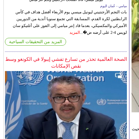
ميامي - عُمان اليوم
بات النجم الأرجنتيني ليونيل ميسي يوم الأربعاء أفضل هداف في كأس
الرابطتين لكرة القدم، المسابقة التي تجمع سنويا أندية من الدوريين
الأميركي والمكسيكي، بعدما قاد إنتر ميامي إلى الفوز على أتلتيكو سان
لويس 4-2 على أرضه ض�...
المزيد
المزيد من التحقيقات السياحية
الصحة العالمية تحذر من تسارع تفشي إيبولا في الكونغو وسط
نقص الإمكانات
حيث