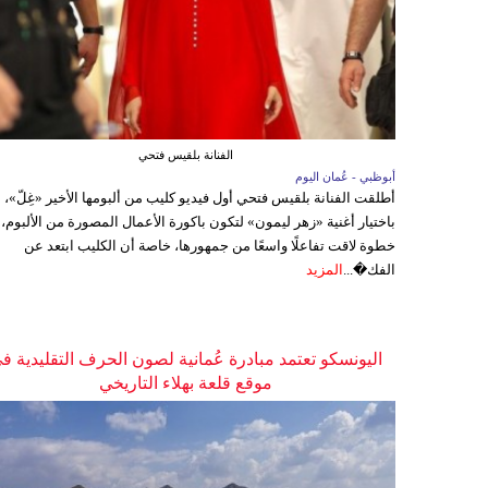
الفنانة بلقيس فتحي
أبوظبي - عُمان اليوم
أطلقت الفنانة بلقيس فتحي أول فيديو كليب من ألبومها الأخير «غِلّ»،
باختيار أغنية «زهر ليمون» لتكون باكورة الأعمال المصورة من الألبوم،
خطوة لاقت تفاعلًا واسعًا من جمهورها، خاصة أن الكليب ابتعد عن
الفك�...
المزيد
اليونسكو تعتمد مبادرة عُمانية لصون الحرف التقليدية ف
موقع قلعة بهلاء التاريخي