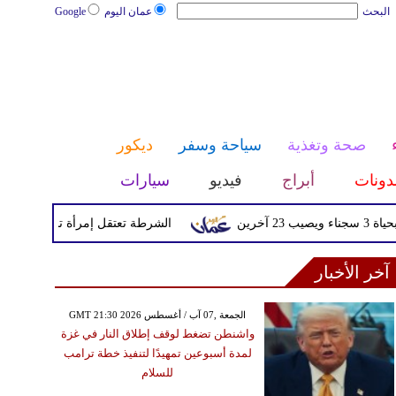
البحث
عمان اليوم
Google
صحة وتغذية
سياحة وسفر
ديكور
دونات
أبراج
فيديو
سيارات
الشرطة تعتقل إمرأة تم القبض عليها بعد
آخر الأخبار
GMT 21:30 2026 الجمعة ,07 آب / أغسطس
واشنطن تضغط لوقف إطلاق النار في غزة
لمدة أسبوعين تمهيدًا لتنفيذ خطة ترامب
للسلام