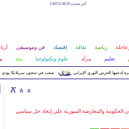
آخر تحديث GMT22:48:29
عاجلة
رياضة
ثقافة
إقتصاد
فن وموسيقى
أزياء
تعليم
مرأة
علوم وتكنولوجيا
بيئة
م
 الحرس الثوري الإيراني
شغب في سجون سريلانكا يودي بحياة 3 سجناء ويصيب 23 آخرين
ثان الحكومة والمعارضة السورية على إيجاد حل سياسي