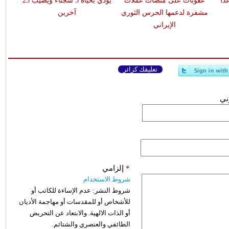
اً
عقوبات على منصات عملات
يودي بحياة 3 سجناء ويصيب 23
مشفرة لدعمها الحرس الثوري
آخرين
الإيراني
تعليقك كزائر
وني
*
إلزامي
شروط الاستخدام
شروط النشر:
عدم الإساءة للكاتب أو
للأشخاص أو للمقدسات أو مهاجمة الأديان
أو الذات الالهية. والابتعاد عن التحريض
الطائفي والعنصري والشتائم.