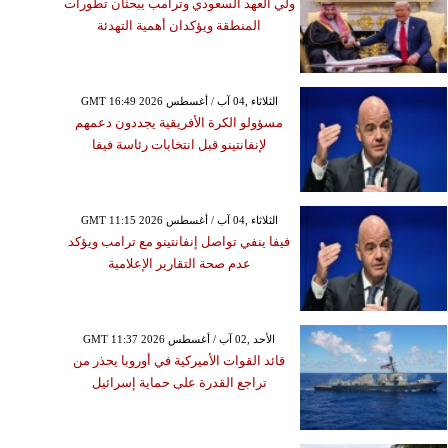
ولي العهد السعودي وترامب يبحثان تطورات
المنطقة ويؤكدان أهمية التهدئة
GMT 16:49 2026 الثلاثاء ,04 آب / أغسطس
مسؤولو الكرة الأفريقية يجددون دعمهم
لإنفانتينو قبل انتخابات رئاسة فيفا
GMT 11:15 2026 الثلاثاء ,04 آب / أغسطس
فيفا ينفي تواصل إنفانتينو مع ترامب ويؤكد
عدم صحة التقارير الإعلامية
GMT 11:37 2026 الأحد ,02 آب / أغسطس
قائد القوات الأميركية في أوروبا يحذر من
تراجع القدرة على حماية إسرائيل