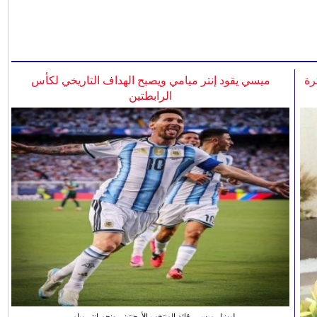
رة
ميسي يقود إنتر ميامي ويصبح الهداف التاريخي لكأس
الرابطتين
ليونيل ميسي، قائد المنتخب الأرجنتيني ونجم انتر ميامي