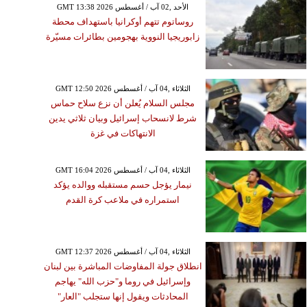
GMT 13:38 2026 الأحد ,02 آب / أغسطس
روساتوم تتهم أوكرانيا باستهداف محطة
زابوريجيا النووية بهجومين بطائرات مسيّرة
GMT 12:50 2026 الثلاثاء ,04 آب / أغسطس
مجلس السلام يُعلن أن نزع سلاح حماس
شرط لانسحاب إسرائيل وبيان ثلاثي يدين
الانتهاكات في غزة
GMT 16:04 2026 الثلاثاء ,04 آب / أغسطس
نيمار يؤجل حسم مستقبله ووالده يؤكد
استمراره في ملاعب كرة القدم
GMT 12:37 2026 الثلاثاء ,04 آب / أغسطس
انطلاق جولة المفاوضات المباشرة بين لبنان
وإسرائيل في روما و"حزب الله" يهاجم
المحادثات ويقول إنها ستجلب "العار"