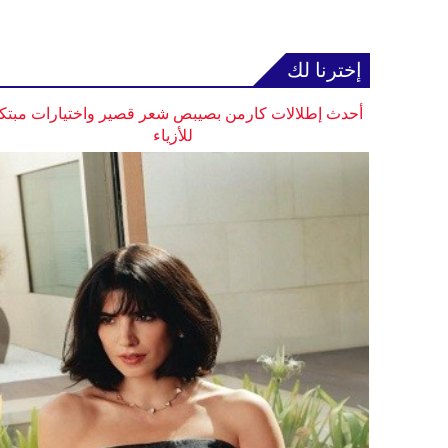
إخترنا لك
أحدث إطلالات كارمن بصيبص شعر قصير واختيارات مبتك
للأزياء