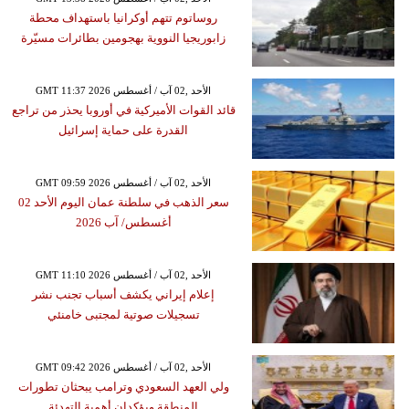
روساتوم تتهم أوكرانيا باستهداف محطة
زابوريجيا النووية بهجومين بطائرات مسيّرة
GMT 11:37 2026 الأحد ,02 آب / أغسطس
قائد القوات الأميركية في أوروبا يحذر من تراجع
القدرة على حماية إسرائيل
GMT 09:59 2026 الأحد ,02 آب / أغسطس
سعر الذهب في سلطنة عمان اليوم الأحد 02
أغسطس/ آب 2026
GMT 11:10 2026 الأحد ,02 آب / أغسطس
إعلام إيراني يكشف أسباب تجنب نشر
تسجيلات صوتية لمجتبى خامنئي
GMT 09:42 2026 الأحد ,02 آب / أغسطس
ولي العهد السعودي وترامب يبحثان تطورات
المنطقة ويؤكدان أهمية التهدئة