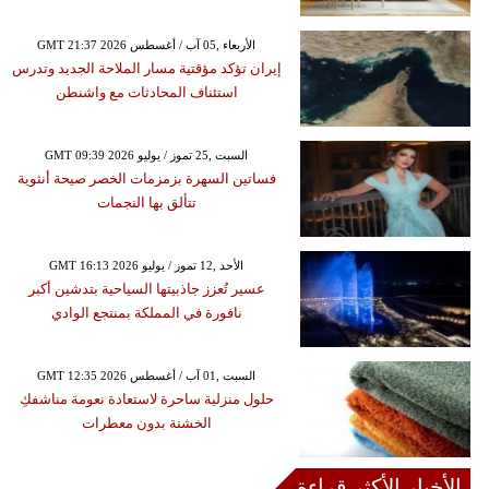
GMT 21:37 2026 الأربعاء ,05 آب / أغسطس
إيران تؤكد مؤقتية مسار الملاحة الجديد وتدرس
استئناف المحادثات مع واشنطن
GMT 09:39 2026 السبت ,25 تموز / يوليو
فساتين السهرة بزمزمات الخصر صيحة أنثوية
تتألق بها النجمات
GMT 16:13 2026 الأحد ,12 تموز / يوليو
عسير تُعزز جاذبيتها السياحية بتدشين أكبر
نافورة في المملكة بمنتجع الوادي
GMT 12:35 2026 السبت ,01 آب / أغسطس
حلول منزلية ساحرة لاستعادة نعومة مناشفكِ
الخشنة بدون معطرات
الأخبار الأكثر قراءة