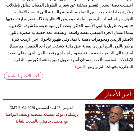
اعتمدت قصة الشعر القصير متخلية عن شعرها الطويل المعتاد، لتتألق بإطلالات
مبتكرة وخاطفة جمعت بين التصاميم العملية والراقية التي تناسب الأوقات
النهارية والمناسبات الرسمية. ولفتت بصيبص الأنظار بإطلالة عصرية ارتدت فيها
جمبسوت طويل باللون الأسود الداكن بقصة كورسيه ضيقة مكشوفة الكتفين،
بينما انسدل الجزء السفلي بقصة واسعة، ونسقت معه حقيبة يد صغيرة باللون
الأصفر الزبدي ومجوهرات ذهبية ناعمة. وفي ظهور كاجوال آخر، ارتدت كنزة
تريكو باللون البيج الوردي بفتحة عنق مائلة كشفت عن أحد الكتفين، مع بنطال
أبيض عالي الخصر بقصة مستقيمة وحزام جلدي رفيع باللون البني. وعلى صعيد
الإطلالات الفخمة، تألقت بفستان أسود طويل تميز بقصّة الكورسيه العلوية
المطرزة بحبيبات الترتر وتنو...
المزيد
آخر الأخبار الطبية
آخر الأخبار
GMT 21:30 2026 الخميس ,06 آب / أغسطس
بزشكيان يؤكد تمسكه بمنصبه ويصف التواصل
مع مجتبى خامنئي بالصعب للغاية