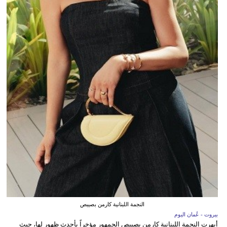
النجمة اللبنانية كارمن بصيبص
بيروت - عُمان اليوم
أبهرت النجمة اللبنانية كارمن بصيبص الجمهور مؤخراً بأحدث ظهور لها، حيث