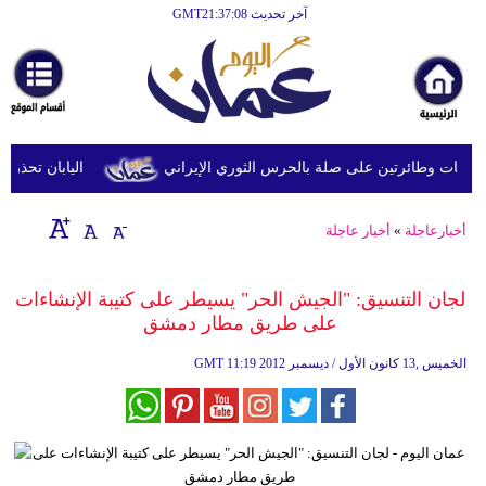
آخر تحديث GMT21:37:08
الرئيسية
أخبارعاجلة
رياضة
ثقافة
 وطائرتين على صلة بالحرس الثوري الإيراني
اليابان تحذر من ا
إقتصاد
أخبارعاجلة
»
أخبار عاجلة
فن
وموسيقى
لجان التنسيق: "الجيش الحر" يسيطر على كتيبة الإنشاءات
على طريق مطار دمشق
أزياء
11:19 2012 الخميس ,13 كانون الأول / ديسمبر
GMT
صحة
وتغذية
سياحة