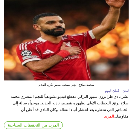
محمد صلاح، نجم منتخب مصر لكرة القدم
لندن - عُمان اليوم
نشر نادي طرابزون سبور التركي مقطع فيديو تشويقياً للنجم المصري محمد
صلاح يوثق اللحظات الأولى لظهوره بقميص ناديه الجديد، موجهاً رسالة إلى
الجماهير التي تنتظره بعد انتشار أنباء انتقاله. وكان النادي قد أعلن أن
مفاوضا...
المزيد
المزيد من التحقيقات السياحية