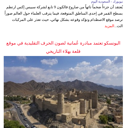
نيويورك - السعودية اليوم
يُعتقد أن جزءاً ضخماً تائهاً من صاروخ فالكون 9 تابع لشركة سبيس إكس ارتطم
بسطح القمر في إحدى المناطق المتوقعة، فيما يترقب العلماء حول العالم صوراً
ترصد موقع الاصطدام وتؤكد وقوعه بشكل نهائي، حيث تعذر على المركبات
الت...
المزيد
اليونسكو تعتمد مبادرة عُمانية لصون الحرف التقليدية في موقع
قلعة بهلاء التاريخي