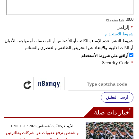
فيديو
: Characters Left
سيارات
*
إلزامي
شروط الاستخدام
شروط النشر:
عدم الإساءة للكاتب أو للأشخاص أو للمقدسات أو مهاجمة الأديان
أو الذات الالهية. والابتعاد عن التحريض الطائفي والعنصري والشتائم.
اُوافق على شروط الأستخدام
Security Code
*
أرسل التعليق
أخبار ذات صلة
GMT 16:02 2026 الأربعاء ,05 آب / أغسطس
واشنطن ترفع عقوبات عن شركات وطائرتين