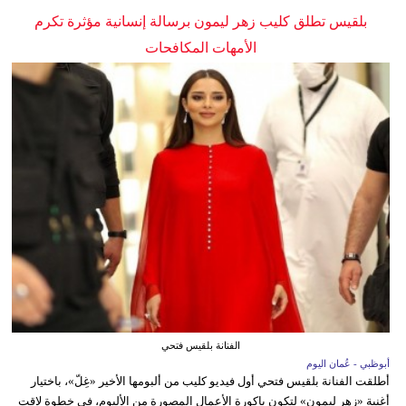
بلقيس تطلق كليب زهر ليمون برسالة إنسانية مؤثرة تكرم
الأمهات المكافحات
الفنانة بلقيس فتحي
أبوظبي - عُمان اليوم
أطلقت الفنانة بلقيس فتحي أول فيديو كليب من ألبومها الأخير «غِلّ»، باختيار
أغنية «زهر ليمون» لتكون باكورة الأعمال المصورة من الألبوم، في خطوة لاقت