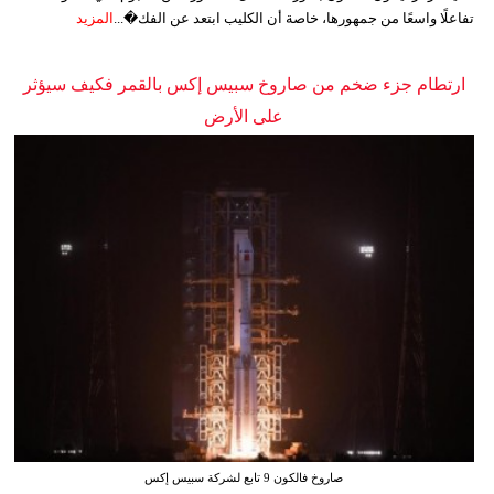
تفاعلًا واسعًا من جمهورها، خاصة أن الكليب ابتعد عن الفك�...
المزيد
ارتطام جزء ضخم من صاروخ سبيس إكس بالقمر فكيف سيؤثر
على الأرض
صاروخ فالكون 9 تابع لشركة سبيس إكس