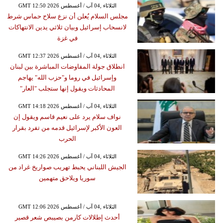
GMT 12:50 2026 الثلاثاء ,04 آب / أغسطس
مجلس السلام يُعلن أن نزع سلاح حماس شرط
لانسحاب إسرائيل وبيان ثلاثي يدين الانتهاكات
في غزة
GMT 12:37 2026 الثلاثاء ,04 آب / أغسطس
انطلاق جولة المفاوضات المباشرة بين لبنان
وإسرائيل في روما و"حزب الله" يهاجم
المحادثات ويقول إنها ستجلب "العار"
GMT 14:18 2026 الثلاثاء ,04 آب / أغسطس
نواف سلام يرد على نعيم قاسم ويقول إن
العون الأكبر لإسرائيل قدمه من تفرد بقرار
الحرب
GMT 14:26 2026 الثلاثاء ,04 آب / أغسطس
الجيش اللبناني يحبط تهريب صواريخ غراد من
سوريا ويلاحق متهمين
GMT 12:06 2026 الثلاثاء ,04 آب / أغسطس
أحدث إطلالات كارمن بصيبص شعر قصير