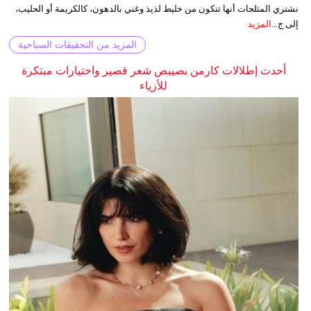
نشتري المثلجات أنها تتكون من خليط لذيذ وغني بالدهون، كالكريمة أو الحليب،
إلى ج...
المزيد
المزيد من التحقيقات السياحية
أحدث إطلالات كارمن بصيبص شعر قصير واختيارات مبتكرة
للأزياء