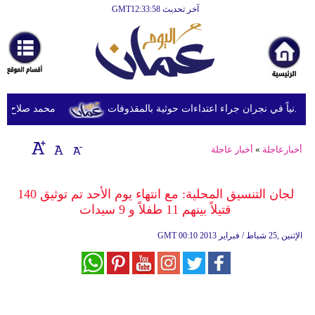
آخر تحديث GMT12:33:58
الرئيسية
أخبارعاجلة
رياضة
ثقافة
محمد صلاح يصل ترك
إقتصاد
أخبارعاجلة
»
أخبار عاجلة
فن
وموسيقى
لجان التنسيق المحلية: مع انتهاء يوم الأحد تم توثيق 140
قتيلاً بينهم 11 طفلاً و 9 سيدات
أزياء
00:10 2013 الإثنين ,25 شباط / فبراير
GMT
صحة
وتغذية
سياحة