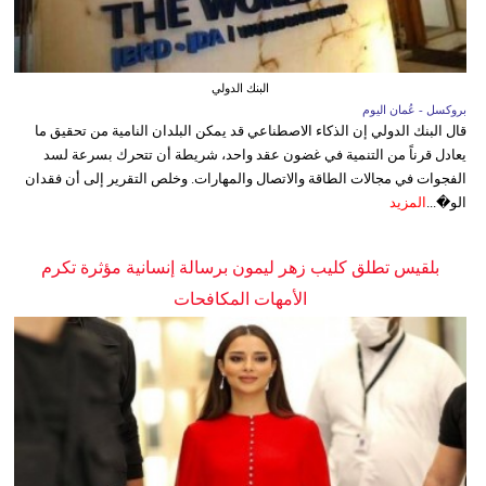
البنك الدولي
بروكسل - عُمان اليوم
قال البنك الدولي إن الذكاء الاصطناعي قد يمكن البلدان النامية من تحقيق ما
يعادل قرناً من التنمية في غضون عقد واحد، شريطة أن تتحرك بسرعة لسد
الفجوات في مجالات الطاقة والاتصال والمهارات. وخلص التقرير إلى أن فقدان
الو�...
المزيد
بلقيس تطلق كليب زهر ليمون برسالة إنسانية مؤثرة تكرم
الأمهات المكافحات