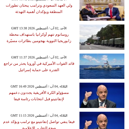
ولي العهد السعودي وترامب يبحثان تطورات
المنطقة ويؤكدان أهمية التهدئة
GMT 13:38 2026 الأحد ,02 آب / أغسطس
روساتوم تتهم أوكرانيا باستهداف محطة
زابوريجيا النووية بهجومين بطائرات مسيّرة
GMT 11:37 2026 الأحد ,02 آب / أغسطس
قائد القوات الأميركية في أوروبا يحذر من تراجع
القدرة على حماية إسرائيل
GMT 16:49 2026 الثلاثاء ,04 آب / أغسطس
مسؤولو الكرة الأفريقية يجددون دعمهم
لإنفانتينو قبل انتخابات رئاسة فيفا
GMT 11:15 2026 الثلاثاء ,04 آب / أغسطس
فيفا ينفي تواصل إنفانتينو مع ترامب ويؤكد عدم
صحة التقارير الإعلامية