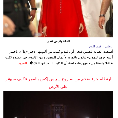
الفنانة بلقيس فتحي
أبوظبي - عُمان اليوم
أطلقت الفنانة بلقيس فتحي أول فيديو كليب من ألبومها الأخير «غِلّ»، باختيار
أغنية «زهر ليمون» لتكون باكورة الأعمال المصورة من الألبوم، في خطوة لاقت
تفاعلًا واسعًا من جمهورها، خاصة أن الكليب ابتعد عن الفك�...
المزيد
ارتطام جزء ضخم من صاروخ سبيس إكس بالقمر فكيف سيؤثر
على الأرض