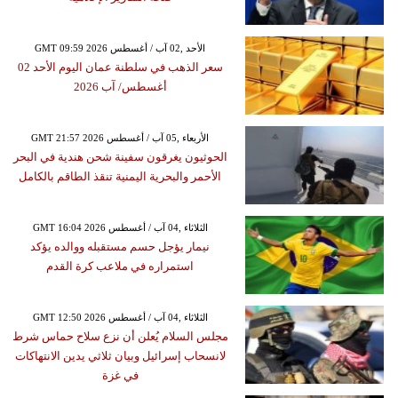
GMT 09:59 2026 الأحد ,02 آب / أغسطس
سعر الذهب في سلطنة عمان اليوم الأحد 02
أغسطس/ آب 2026
GMT 21:57 2026 الأربعاء ,05 آب / أغسطس
الحوثيون يغرقون سفينة شحن هندية في البحر
الأحمر والبحرية اليمنية تنقذ الطاقم بالكامل
GMT 16:04 2026 الثلاثاء ,04 آب / أغسطس
نيمار يؤجل حسم مستقبله ووالده يؤكد
استمراره في ملاعب كرة القدم
GMT 12:50 2026 الثلاثاء ,04 آب / أغسطس
مجلس السلام يُعلن أن نزع سلاح حماس شرط
لانسحاب إسرائيل وبيان ثلاثي يدين الانتهاكات
في غزة