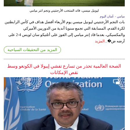
ليونيل ميسي، قائد المنتخب الأرجنتيني ونجم انتر ميامي
ميامي - عُمان اليوم
بات النجم الأرجنتيني ليونيل ميسي يوم الأربعاء أفضل هداف في كأس الرابطتين
لكرة القدم، المسابقة التي تجمع سنويا أندية من الدوريين الأميركي
والمكسيكي، بعدما قاد إنتر ميامي إلى الفوز على أتلتيكو سان لويس 4-2 على
أرضه ض�...
المزيد
المزيد من التحقيقات السياحية
الصحة العالمية تحذر من تسارع تفشي إيبولا في الكونغو وسط
نقص الإمكانات