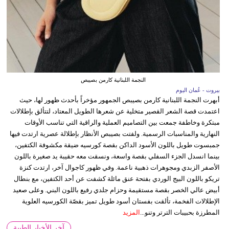
النجمة اللبنانية كارمن بصيبص
بيروت - عُمان اليوم
أبهرت النجمة اللبنانية كارمن بصيبص الجمهور مؤخراً بأحدث ظهور لها، حيث
اعتمدت قصة الشعر القصير متخلية عن شعرها الطويل المعتاد، لتتألق بإطلالات
مبتكرة وخاطفة جمعت بين التصاميم العملية والراقية التي تناسب الأوقات
النهارية والمناسبات الرسمية. ولفتت بصيبص الأنظار بإطلالة عصرية ارتدت فيها
جمبسوت طويل باللون الأسود الداكن بقصة كورسيه ضيقة مكشوفة الكتفين،
بينما انسدل الجزء السفلي بقصة واسعة، ونسقت معه حقيبة يد صغيرة باللون
الأصفر الزبدي ومجوهرات ذهبية ناعمة. وفي ظهور كاجوال آخر، ارتدت كنزة
تريكو باللون البيج الوردي بفتحة عنق مائلة كشفت عن أحد الكتفين، مع بنطال
أبيض عالي الخصر بقصة مستقيمة وحزام جلدي رفيع باللون البني. وعلى صعيد
الإطلالات الفخمة، تألقت بفستان أسود طويل تميز بقصّة الكورسيه العلوية
المطرزة بحبيبات الترتر وتنو...
المزيد
آخر الأخبار الطبية