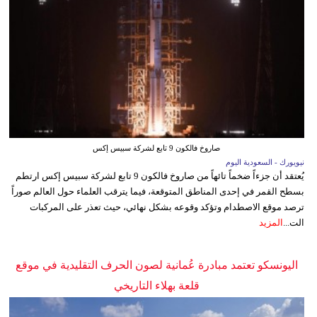
صاروخ فالكون 9 تابع لشركة سبيس إكس
نيويورك - السعودية اليوم
يُعتقد أن جزءاً ضخماً تائهاً من صاروخ فالكون 9 تابع لشركة سبيس إكس ارتطم
بسطح القمر في إحدى المناطق المتوقعة، فيما يترقب العلماء حول العالم صوراً
ترصد موقع الاصطدام وتؤكد وقوعه بشكل نهائي، حيث تعذر على المركبات
الت...
المزيد
اليونسكو تعتمد مبادرة عُمانية لصون الحرف التقليدية في موقع
قلعة بهلاء التاريخي