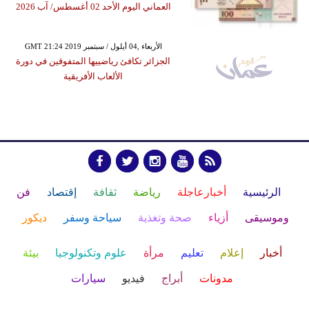
العماني اليوم الأحد 02 أغسطس/ آب 2026
GMT 21:24 2019 الأربعاء ,04 أيلول / سبتمبر
الجزائر تكافئ رياضييها المتفوقين في دورة
الألعاب الأفريقية
الرئيسية
أخبارعاجلة
رياضة
ثقافة
إقتصاد
فن
وموسيقى
أزياء
صحة وتغذية
سياحة وسفر
ديكور
أخبار
إعلام
تعليم
مرأة
علوم وتكنولوجيا
بيئة
مدونات
أبراج
فيديو
سيارات