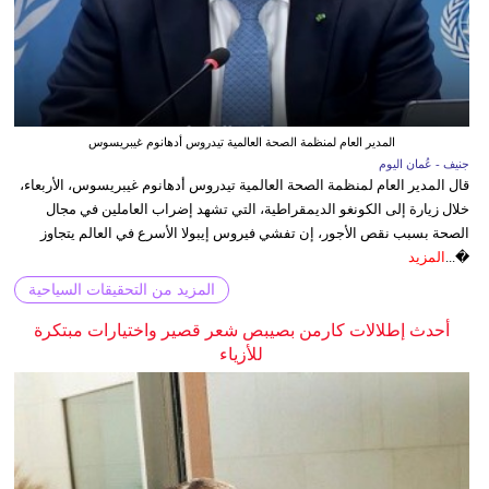
المدير العام لمنظمة الصحة العالمية تيدروس أدهانوم غيبريسوس
جنيف - عُمان اليوم
قال المدير العام لمنظمة الصحة العالمية تيدروس أدهانوم غيبريسوس، الأربعاء،
خلال زيارة إلى الكونغو الديمقراطية، التي تشهد إضراب العاملين في مجال
الصحة بسبب نقص الأجور، إن تفشي فيروس إيبولا الأسرع في العالم يتجاوز
�...
المزيد
المزيد من التحقيقات السياحية
أحدث إطلالات كارمن بصيبص شعر قصير واختيارات مبتكرة
للأزياء