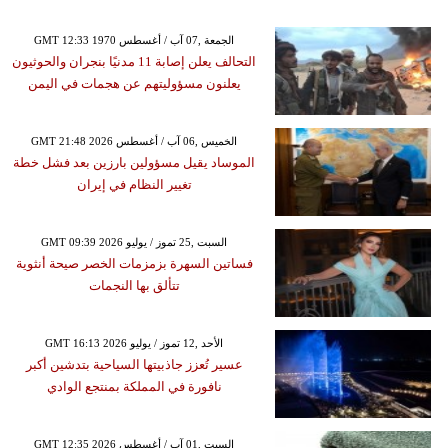
GMT 12:33 1970 الجمعة ,07 آب / أغسطس
التحالف يعلن إصابة 11 مدنيًا بنجران والحوثيون
يعلنون مسؤوليتهم عن هجمات في اليمن
GMT 21:48 2026 الخميس ,06 آب / أغسطس
الموساد يقيل مسؤولين بارزين بعد فشل خطة
تغيير النظام في إيران
GMT 09:39 2026 السبت ,25 تموز / يوليو
فساتين السهرة بزمزمات الخصر صيحة أنثوية
تتألق بها النجمات
GMT 16:13 2026 الأحد ,12 تموز / يوليو
عسير تُعزز جاذبيتها السياحية بتدشين أكبر
نافورة في المملكة بمنتجع الوادي
GMT 12:35 2026 السبت ,01 آب / أغسطس