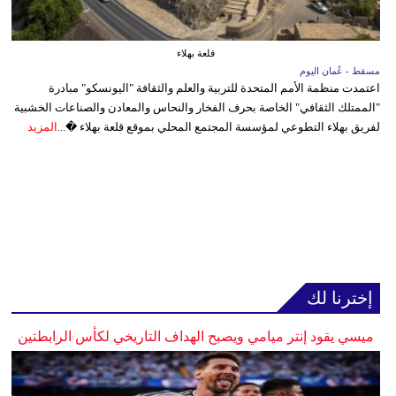
قلعة بهلاء
مسقط - عُمان اليوم
اعتمدت منظمة الأمم المتحدة للتربية والعلم والثقافة "اليونسكو" مبادرة
"الممتلك الثقافي" الخاصة بحرف الفخار والنحاس والمعادن والصناعات الخشبية
لفريق بهلاء التطوعي لمؤسسة المجتمع المحلي بموقع قلعة بهلاء �...
المزيد
إخترنا لك
ميسي يقود إنتر ميامي ويصبح الهداف التاريخي لكأس الرابطتين