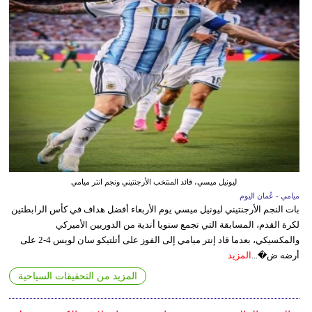
ليونيل ميسي، قائد المنتخب الأرجنتيني ونجم انتر ميامي
ميامي - عُمان اليوم
بات النجم الأرجنتيني ليونيل ميسي يوم الأربعاء أفضل هداف في كأس الرابطتين
لكرة القدم، المسابقة التي تجمع سنويا أندية من الدوريين الأميركي
والمكسيكي، بعدما قاد إنتر ميامي إلى الفوز على أتلتيكو سان لويس 4-2 على
أرضه ض�...
المزيد
المزيد من التحقيقات السياحية