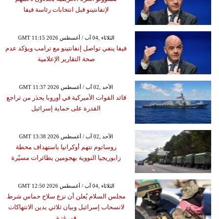
لإنفانتينو قبل انتخابات رئاسة فيفا
GMT 11:15 2026 الثلاثاء ,04 آب / أغسطس
فيفا ينفي تواصل إنفانتينو مع ترامب ويؤكد عدم
صحة التقارير الإعلامية
GMT 11:37 2026 الأحد ,02 آب / أغسطس
قائد القوات الأميركية في أوروبا يحذر من تراجع
القدرة على حماية إسرائيل
GMT 13:38 2026 الأحد ,02 آب / أغسطس
روساتوم تتهم أوكرانيا باستهداف محطة
زابوريجيا النووية بهجومين بطائرات مسيّرة
GMT 12:50 2026 الثلاثاء ,04 آب / أغسطس
مجلس السلام يُعلن أن نزع سلاح حماس شرط
لانسحاب إسرائيل وبيان ثلاثي يدين الانتهاكات
في غزة