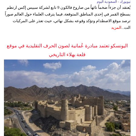
نيويورك - السعودية اليوم
يُعتقد أن جزءاً ضخماً تائهاً من صاروخ فالكون 9 تابع لشركة سبيس إكس ارتطم
بسطح القمر في إحدى المناطق المتوقعة، فيما يترقب العلماء حول العالم صوراً
ترصد موقع الاصطدام وتؤكد وقوعه بشكل نهائي، حيث تعذر على المركبات
الت...
المزيد
اليونسكو تعتمد مبادرة عُمانية لصون الحرف التقليدية في موقع
قلعة بهلاء التاريخي