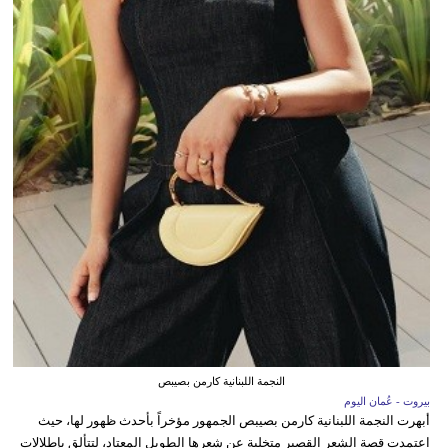
النجمة اللبنانية كارمن بصيبص
بيروت - عُمان اليوم
أبهرت النجمة اللبنانية كارمن بصيبص الجمهور مؤخراً بأحدث ظهور لها، حيث
اعتمدت قصة الشعر القصير متخلية عن شعرها الطويل المعتاد، لتتألق بإطلالات