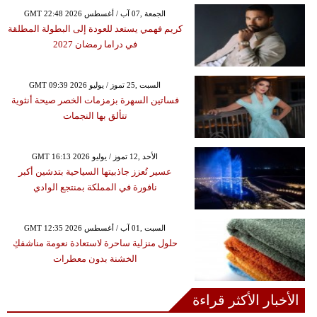
GMT 22:48 2026 الجمعة ,07 آب / أغسطس
كريم فهمي يستعد للعودة إلى البطولة المطلقة
في دراما رمضان 2027
GMT 09:39 2026 السبت ,25 تموز / يوليو
فساتين السهرة بزمزمات الخصر صيحة أنثوية
تتألق بها النجمات
GMT 16:13 2026 الأحد ,12 تموز / يوليو
عسير تُعزز جاذبيتها السياحية بتدشين أكبر
نافورة في المملكة بمنتجع الوادي
GMT 12:35 2026 السبت ,01 آب / أغسطس
حلول منزلية ساحرة لاستعادة نعومة مناشفكِ
الخشنة بدون معطرات
الأخبار الأكثر قراءة