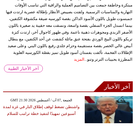
مبتكرة وخاطفة جمعت بين التصاميم العملية والراقية التي تناسب الأوقات
النهارية والمناسبات الرسمية. ولفتت بصيبص الأنظار بإطلالة عصرية ارتدت فيها
جمبسوت طويل باللون الأسود الداكن بقصة كورسيه ضيقة مكشوفة الكتفين،
بينما انسدل الجزء السفلي بقصة واسعة، ونسقت معه حقيبة يد صغيرة باللون
الأصفر الزبدي ومجوهرات ذهبية ناعمة. وفي ظهور كاجوال آخر، ارتدت كنزة
تريكو باللون البيج الوردي بفتحة عنق مائلة كشفت عن أحد الكتفين، مع بنطال
أبيض عالي الخصر بقصة مستقيمة وحزام جلدي رفيع باللون البني. وعلى صعيد
الإطلالات الفخمة، تألقت بفستان أسود طويل تميز بقصّة الكورسيه العلوية
المطرزة بحبيبات الترتر وتنو...
المزيد
آخر الأخبار الطبية
آخر الأخبار
GMT 21:30 2026 الجمعة ,07 آب / أغسطس
واشنطن تضغط لوقف إطلاق النار في غزة لمدة
أسبوعين تمهيدًا لتنفيذ خطة ترامب للسلام