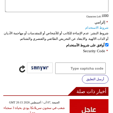
فيديو
: Characters Left
سيارات
*
إلزامي
شروط الاستخدام
شروط النشر:
عدم الإساءة للكاتب أو للأشخاص أو للمقدسات أو مهاجمة الأديان
أو الذات الالهية. والابتعاد عن التحريض الطائفي والعنصري والشتائم.
اُوافق على شروط الأستخدام
Security Code
*
أرسل التعليق
أخبار ذات صلة
GMT 20:15 2026 الجمعة ,07 آب / أغسطس
شغب في سجون سريلانكا يودي بحياة 3 سجناء