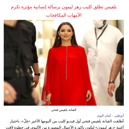
بلقيس تطلق كليب زهر ليمون برسالة إنسانية مؤثرة تكرم
الأمهات المكافحات
الفنانة بلقيس فتحي
أبوظبي - عُمان اليوم
أطلقت الفنانة بلقيس فتحي أول فيديو كليب من ألبومها الأخير «غِلّ»، باختيار
أغنية «زهر ليمون» لتكون باكورة الأعمال المصورة من الألبوم، في خطوة لاقت