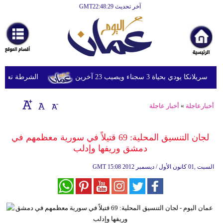
آخر تحديث GMT22:48:29
الرئيسية
أخبارعاجلة
رياضة
ثقافة
دي بحياة 3 سجناء ويصيب 23 آخرين
الشرطة تعتقل إمر
إقتصاد
أخبارعاجلة
»
أخبار عاجلة
فن
وموسيقى
لجان التنسيق المحلية: 69 قتيلاً في سورية معظمهم في
دمشق وريفها وإدلب
أزياء
15:08 2012 السبت ,01 كانون الأول / ديسمبر
GMT
صحة
وتغذية
سياحة