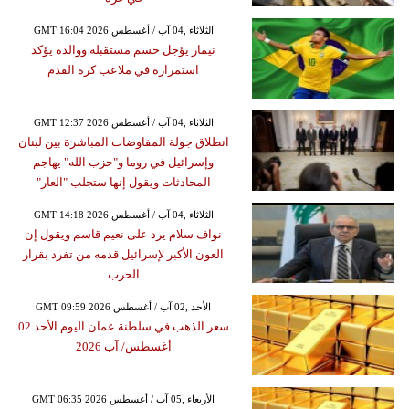
GMT 16:04 2026 الثلاثاء ,04 آب / أغسطس
نيمار يؤجل حسم مستقبله ووالده يؤكد
استمراره في ملاعب كرة القدم
GMT 12:37 2026 الثلاثاء ,04 آب / أغسطس
انطلاق جولة المفاوضات المباشرة بين لبنان
وإسرائيل في روما و"حزب الله" يهاجم
المحادثات ويقول إنها ستجلب "العار"
GMT 14:18 2026 الثلاثاء ,04 آب / أغسطس
نواف سلام يرد على نعيم قاسم ويقول إن
العون الأكبر لإسرائيل قدمه من تفرد بقرار
الحرب
GMT 09:59 2026 الأحد ,02 آب / أغسطس
سعر الذهب في سلطنة عمان اليوم الأحد 02
أغسطس/ آب 2026
GMT 06:35 2026 الأربعاء ,05 آب / أغسطس