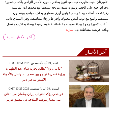
الأميرتان؛ حيث ظهرت كيت ميدلتون بطقم باللون الأحمر الزاهي بأكمام قصيرة
وحزام رفيع على الخصر وتنورة ميدي مريحة نسقتها مع مجوهرات ألماسية
رقيقة، كما أطلت ببدلة رسمية بلون أزرق سماوي بجاكيت واسع وبنطلون
مستقيم واسع مع توب أبيض محبوك وأقراط زرقاء متناسقة. وفي السياق ذاته،
تألقت الأميرة رجوة ببدلة سوداء مخططة بخطوط رفيعة بيضاء بجاكيت مفصل
وياقة عريضة متقاطعة م...
المزيد
آخر الأخبار الطبية
آخر الأخبار
GMT 12:51 2026 الأحد ,09 آب / أغسطس
"ذا تي روم" يُطلق تجربة شاي بعد الظهيرة
برؤية عصرية تُزاوج بين سحر السواحل والأجواء
الاستوائية في دبي
GMT 13:25 2026 السبت ,08 آب / أغسطس
عراقجي يؤكد اقتراب إيران وعُمان من اتفاق
على مسار مؤقت للملاحة في مضيق هرمز