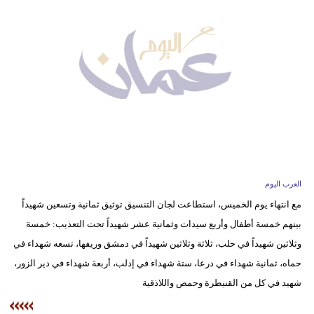
وسفر
ديكور
أخبار
إعلام
تعليم
مرأة
العرب اليوم
علوم
مع انتهاء يوم الخميس، استطاعت لجان التنسيق توثيق ثمانية وتسعين شهيداً
وتكنولوجيا
بينهم خمسة أطفال وأربع سيدات وثمانية عشر شهيداً تحت التعذيب: خمسة
بيئة
وثلاثين شهيداً في حلب، ثلاثة وثلاثين شهيداً في دمشق وريفها، تسعه شهداء في
حماه، ثمانية شهداء في درعا، ستة شهداء في إدلب، أربعة شهداء في دير الزور،
مدوَّنات
شهيد في كل من القنيطرة وحمص واللاذقية
أبراج