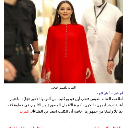
الفنانة بلقيس فتحي
أبوظبي - عُمان اليوم
أطلقت الفنانة بلقيس فتحي أول فيديو كليب من ألبومها الأخير «غِلّ»، باختيار
أغنية «زهر ليمون» لتكون باكورة الأعمال المصورة من الألبوم، في خطوة لاقت
تفاعلًا واسعًا من جمهورها، خاصة أن الكليب ابتعد عن الفك�...
المزيد