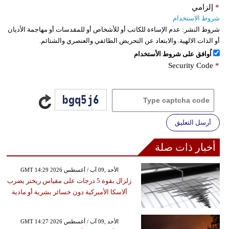
*
إلزامي
شروط الاستخدام
شروط النشر:
عدم الإساءة للكاتب أو للأشخاص أو للمقدسات أو مهاجمة الأديان
أو الذات الالهية. والابتعاد عن التحريض الطائفي والعنصري والشتائم.
اُوافق على شروط الأستخدام
Security Code
*
أرسل التعليق
أخبار ذات صلة
GMT 14:29 2026 الأحد ,09 آب / أغسطس
زلزال بقوة 5 درجات على مقياس ريختر يضرب
ألاسكا الأميركية دون خسائر بشرية أو مادية
GMT 14:27 2026 الأحد ,09 آب / أغسطس