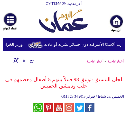
آخر تحديث GMT15:56:29
الرئيسية
أخبارعاجلة
رياضة
ثقافة
وزير الخزانة الأمري
إقتصاد
أخبارعاجلة
»
أخبار عاجلة
فن
وموسيقى
لجان التنسيق :توثيق 98 قتيلاً بينهم 5 أطفال معظمهم في
حلب ودمشق الخميس
أزياء
23:34 2013 الخميس ,28 شباط / فبراير
GMT
صحة
وتغذية
سياحة