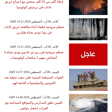
إجلاء أكثر من 20 ألف شخص مع اتساع حريق
غابات في بريتيش كولومبيا
GMT 14:21 2026 الأحد ,09 آب / أغسطس
تحطم مروحية إطفاء أثناء مكافحة حريق غابات
في يوتا يودي بحياة طيارين
GMT 13:51 2026 الأحد ,09 آب / أغسطس
تحطم مروحية في ريو دي جانيرو يودي بحياة 4
أشخاص بينهم 3 سائحات كولومبيات
GMT 14:57 2026 السبت ,08 آب / أغسطس
القوات المسلحة اليمنية تعلن تنفيذ عملية ضد
الحوثيين والميليشيات التابعة لهم
GMT 14:48 2026 السبت ,08 آب / أغسطس
الصين تغلق المدارس والمواقع السياحية مع
اقتراب إعصار دولفين