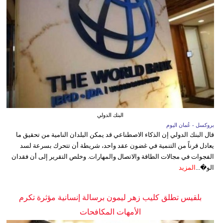
البنك الدولي
بروكسل - عُمان اليوم
قال البنك الدولي إن الذكاء الاصطناعي قد يمكن البلدان النامية من تحقيق ما
يعادل قرناً من التنمية في غضون عقد واحد، شريطة أن تتحرك بسرعة لسد
الفجوات في مجالات الطاقة والاتصال والمهارات. وخلص التقرير إلى أن فقدان
الو�...
المزيد
بلقيس تطلق كليب زهر ليمون برسالة إنسانية مؤثرة تكرم
الأمهات المكافحات