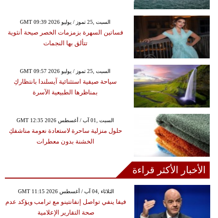
GMT 09:39 2026 السبت ,25 تموز / يوليو
فساتين السهرة بزمزمات الخصر صيحة أنثوية
تتألق بها النجمات
GMT 09:57 2026 السبت ,25 تموز / يوليو
سياحة صيفية استثنائية آيسلندا بانتظاركِ
بمناظرها الطبيعية الآسرة
GMT 12:35 2026 السبت ,01 آب / أغسطس
حلول منزلية ساحرة لاستعادة نعومة مناشفكِ
الخشنة بدون معطرات
الأخبار الأكثر قراءة
GMT 11:15 2026 الثلاثاء ,04 آب / أغسطس
فيفا ينفي تواصل إنفانتينو مع ترامب ويؤكد عدم
صحة التقارير الإعلامية