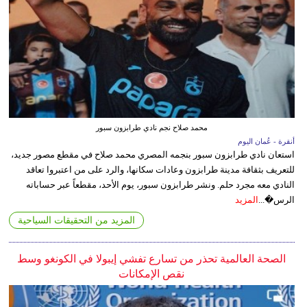
محمد صلاح نجم نادي طرابزون سبور
أنقرة - عُمان اليوم
استعان نادي طرابزون سبور بنجمه المصري محمد صلاح في مقطع مصور جديد،
للتعريف بثقافة مدينة طرابزون وعادات سكانها، والرد على من اعتبروا تعاقد
النادي معه مجرد حلم. ونشر طرابزون سبور، يوم الأحد، مقطعاً عبر حساباته
الرس�...
المزيد
المزيد من التحقيقات السياحية
الصحة العالمية تحذر من تسارع تفشي إيبولا في الكونغو وسط
نقص الإمكانات