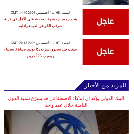
GMT 14:40 2026 السبت ,08 آب / أغسطس
هجوم مسلح يوقع 13 ضحية على الأقل في قرية
شرقي الكونغو الديمقراطية
GMT 20:15 2026 الجمعة ,07 آب / أغسطس
شغب في سجون سريلانكا يودي بحياة 3 سجناء
ويصيب 23 آخرين
المزيد من الأخبار
البنك الدولي يؤكد أن الذكاء الاصطناعي قد يسرّع تنمية الدول
النامية خلال عقد واحد