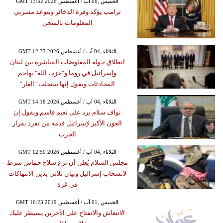
GMT 13:52 2026 الخميس ,06 آب / أغسطس
ترامب يؤكد وفرة الذخائر ويتوعد مسربي
المعلومات بالسجن
GMT 12:37 2026 الثلاثاء ,04 آب / أغسطس
انطلاق جولة المفاوضات المباشرة بين لبنان
وإسرائيل في روما و"حزب الله" يهاجم
المحادثات ويقول إنها ستجلب "العار"
GMT 14:18 2026 الثلاثاء ,04 آب / أغسطس
نواف سلام يرد على نعيم قاسم ويقول إن
العون الأكبر لإسرائيل قدمه من تفرد بقرار
الحرب
GMT 12:50 2026 الثلاثاء ,04 آب / أغسطس
مجلس السلام يُعلن أن نزع سلاح حماس شرط
لانسحاب إسرائيل وبيان ثلاثي يدين الانتهاكات
في غزة
GMT 16:23 2019 الخميس ,01 آب / أغسطس
الانتعاش والانفتاح على الآخرين يسيطر عليك