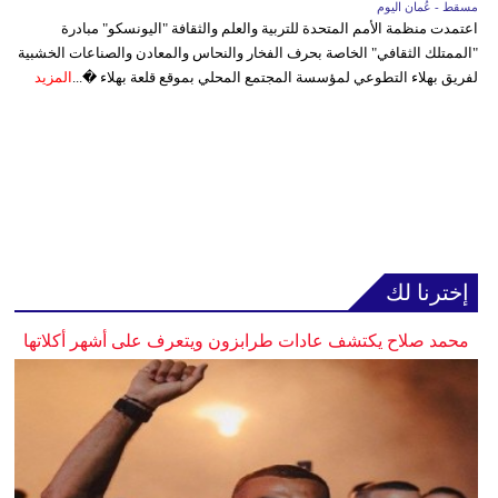
مسقط - عُمان اليوم
اعتمدت منظمة الأمم المتحدة للتربية والعلم والثقافة "اليونسكو" مبادرة
"الممتلك الثقافي" الخاصة بحرف الفخار والنحاس والمعادن والصناعات الخشبية
لفريق بهلاء التطوعي لمؤسسة المجتمع المحلي بموقع قلعة بهلاء �...
المزيد
إخترنا لك
محمد صلاح يكتشف عادات طرابزون ويتعرف على أشهر أكلاتها