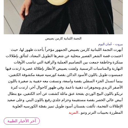
النجمة اللبنانية كارمن بصيبص
بيروت - عُمان اليوم
أبهرت النجمة اللبنانية كارمن بصيبص الجمهور مؤخراً بأحدث ظهور لها، حيث
اعتمدت قصة الشعر القصير متخلية عن شعرها الطويل المعتاد، لتتألق بإطلالات
مبتكرة وخاطفة جمعت بين التصاميم العملية والراقية التي تناسب الأوقات
النهارية والمناسبات الرسمية. ولفتت بصيبص الأنظار بإطلالة عصرية ارتدت فيها
جمبسوت طويل باللون الأسود الداكن بقصة كورسيه ضيقة مكشوفة الكتفين،
بينما انسدل الجزء السفلي بقصة واسعة، ونسقت معه حقيبة يد صغيرة باللون
الأصفر الزبدي ومجوهرات ذهبية ناعمة. وفي ظهور كاجوال آخر، ارتدت كنزة
تريكو باللون البيج الوردي بفتحة عنق مائلة كشفت عن أحد الكتفين، مع بنطال
أبيض عالي الخصر بقصة مستقيمة وحزام جلدي رفيع باللون البني. وعلى صعيد
الإطلالات الفخمة، تألقت بفستان أسود طويل تميز بقصّة الكورسيه العلوية
المطرزة بحبيبات الترتر وتنو...
المزيد
آخر الأخبار الطبية