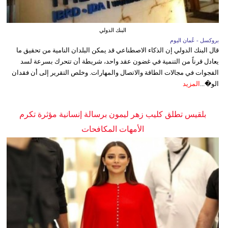
البنك الدولي
بروكسل - عُمان اليوم
قال البنك الدولي إن الذكاء الاصطناعي قد يمكن البلدان النامية من تحقيق ما
يعادل قرناً من التنمية في غضون عقد واحد، شريطة أن تتحرك بسرعة لسد
الفجوات في مجالات الطاقة والاتصال والمهارات. وخلص التقرير إلى أن فقدان
الو�...
المزيد
بلقيس تطلق كليب زهر ليمون برسالة إنسانية مؤثرة تكرم
الأمهات المكافحات