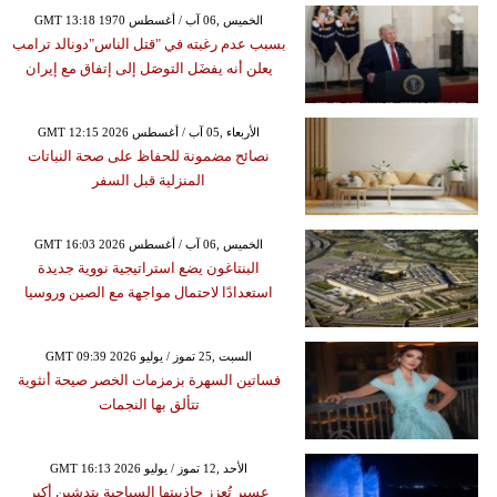
GMT 13:18 1970 الخميس ,06 آب / أغسطس
بسبب عدم رغبته في "قتل الناس"دونالد ترامب
يعلن أنه يفضَل التوصَل إلى إتفاق مع إيران
GMT 12:15 2026 الأربعاء ,05 آب / أغسطس
نصائح مضمونة للحفاظ على صحة النباتات
المنزلية قبل السفر
GMT 16:03 2026 الخميس ,06 آب / أغسطس
البنتاغون يضع استراتيجية نووية جديدة
استعدادًا لاحتمال مواجهة مع الصين وروسيا
GMT 09:39 2026 السبت ,25 تموز / يوليو
فساتين السهرة بزمزمات الخصر صيحة أنثوية
تتألق بها النجمات
GMT 16:13 2026 الأحد ,12 تموز / يوليو
عسير تُعزز جاذبيتها السياحية بتدشين أكبر