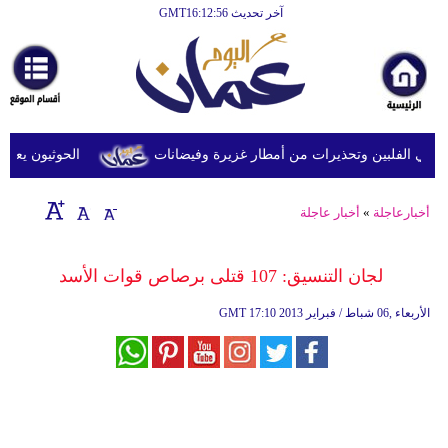
آخر تحديث GMT16:12:56
الرئيسية
أخبارعاجلة
رياضة
ثقافة
في الفلبين وتحذيرات من أمطار غزيرة وفيضانات
الحوثيون يعلنون 
إقتصاد
أخبارعاجلة
»
أخبار عاجلة
فن
وموسيقى
لجان التنسيق: 107 قتلى برصاص قوات الأسد
أزياء
17:10 2013 الأربعاء ,06 شباط / فبراير
GMT
صحة
وتغذية
سياحة