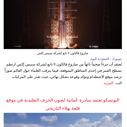
صاروخ فالكون 9 تابع لشركة سبيس إكس
نيويورك - السعودية اليوم
يُعتقد أن جزءاً ضخماً تائهاً من صاروخ فالكون 9 تابع لشركة سبيس إكس ارتطم
بسطح القمر في إحدى المناطق المتوقعة، فيما يترقب العلماء حول العالم صوراً
ترصد موقع الاصطدام وتؤكد وقوعه بشكل نهائي، حيث تعذر على المركبات
الت...
المزيد
اليونسكو تعتمد مبادرة عُمانية لصون الحرف التقليدية في موقع
قلعة بهلاء التاريخي