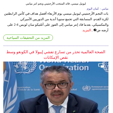
ليونيل ميسي، قائد المنتخب الأرجنتيني ونجم انتر ميامي
ميامي - عُمان اليوم
بات النجم الأرجنتيني ليونيل ميسي يوم الأربعاء أفضل هداف في كأس الرابطتين
لكرة القدم، المسابقة التي تجمع سنويا أندية من الدوريين الأميركي
والمكسيكي، بعدما قاد إنتر ميامي إلى الفوز على أتلتيكو سان لويس 4-2 على
أرضه ض�...
المزيد
المزيد من التحقيقات السياحية
الصحة العالمية تحذر من تسارع تفشي إيبولا في الكونغو وسط
نقص الإمكانات