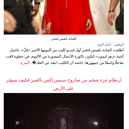
الفنانة بلقيس فتحي
أبوظبي - عُمان اليوم
أطلقت الفنانة بلقيس فتحي أول فيديو كليب من ألبومها الأخير «غِلّ»، باختيار
أغنية «زهر ليمون» لتكون باكورة الأعمال المصورة من الألبوم، في خطوة لاقت
تفاعلًا واسعًا من جمهورها، خاصة أن الكليب ابتعد عن الفك�...
المزيد
ارتطام جزء ضخم من صاروخ سبيس إكس بالقمر فكيف سيؤثر
على الأرض