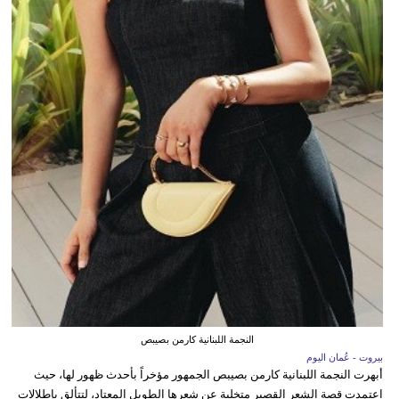
النجمة اللبنانية كارمن بصيبص
بيروت - عُمان اليوم
أبهرت النجمة اللبنانية كارمن بصيبص الجمهور مؤخراً بأحدث ظهور لها، حيث
اعتمدت قصة الشعر القصير متخلية عن شعرها الطويل المعتاد، لتتألق بإطلالات