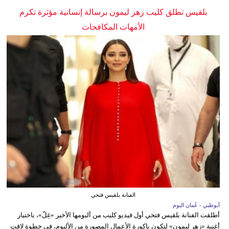
بلقيس تطلق كليب زهر ليمون برسالة إنسانية مؤثرة تكرم
الأمهات المكافحات
الفنانة بلقيس فتحي
أبوظبي - عُمان اليوم
أطلقت الفنانة بلقيس فتحي أول فيديو كليب من ألبومها الأخير «غِلّ»، باختيار
أغنية «زهر ليمون» لتكون باكورة الأعمال المصورة من الألبوم، في خطوة لاقت