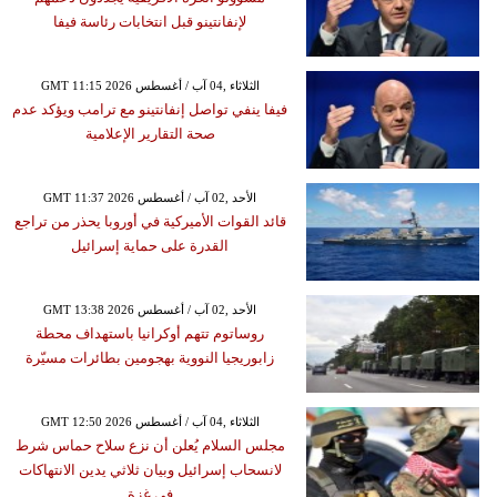
لإنفانتينو قبل انتخابات رئاسة فيفا
GMT 11:15 2026 الثلاثاء ,04 آب / أغسطس
فيفا ينفي تواصل إنفانتينو مع ترامب ويؤكد عدم
صحة التقارير الإعلامية
GMT 11:37 2026 الأحد ,02 آب / أغسطس
قائد القوات الأميركية في أوروبا يحذر من تراجع
القدرة على حماية إسرائيل
GMT 13:38 2026 الأحد ,02 آب / أغسطس
روساتوم تتهم أوكرانيا باستهداف محطة
زابوريجيا النووية بهجومين بطائرات مسيّرة
GMT 12:50 2026 الثلاثاء ,04 آب / أغسطس
مجلس السلام يُعلن أن نزع سلاح حماس شرط
لانسحاب إسرائيل وبيان ثلاثي يدين الانتهاكات
في غزة