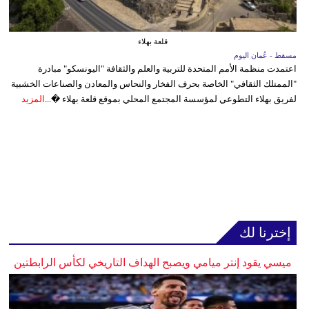
قلعة بهلاء
مسقط - عُمان اليوم
اعتمدت منظمة الأمم المتحدة للتربية والعلم والثقافة "اليونسكو" مبادرة
"الممتلك الثقافي" الخاصة بحرف الفخار والنحاس والمعادن والصناعات الخشبية
لفريق بهلاء التطوعي لمؤسسة المجتمع المحلي بموقع قلعة بهلاء �...
المزيد
إخترنا لك
ميسي يقود إنتر ميامي ويصبح الهداف التاريخي لكأس الرابطتين