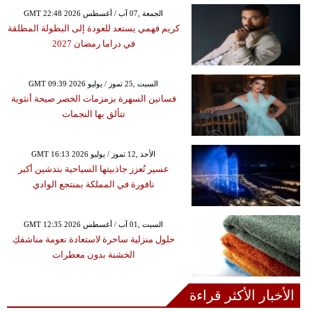
GMT 22:48 2026 الجمعة ,07 آب / أغسطس
كريم فهمي يستعد للعودة إلى البطولة المطلقة
في دراما رمضان 2027
GMT 09:39 2026 السبت ,25 تموز / يوليو
فساتين السهرة بزمزمات الخصر صيحة أنثوية
تتألق بها النجمات
GMT 16:13 2026 الأحد ,12 تموز / يوليو
عسير تُعزز جاذبيتها السياحية بتدشين أكبر
نافورة في المملكة بمنتجع الوادي
GMT 12:35 2026 السبت ,01 آب / أغسطس
حلول منزلية ساحرة لاستعادة نعومة مناشفكِ
الخشنة بدون معطرات
الأخبار الأكثر قراءة