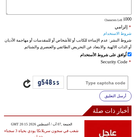
فيديو
: Characters Left
سيارات
*
إلزامي
شروط الاستخدام
شروط النشر:
عدم الإساءة للكاتب أو للأشخاص أو للمقدسات أو مهاجمة الأديان
أو الذات الالهية. والابتعاد عن التحريض الطائفي والعنصري والشتائم.
اُوافق على شروط الأستخدام
Security Code
*
أرسل التعليق
أخبار ذات صلة
GMT 20:15 2026 الجمعة ,07 آب / أغسطس
شغب في سجون سريلانكا يودي بحياة 3 سجناء