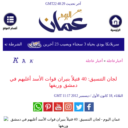
آخر تحديث GMT22:48:29
الرئيسية
أخبارعاجلة
رياضة
ثقافة
دي بحياة 3 سجناء ويصيب 23 آخرين
الشرطة تعتقل إمر
إقتصاد
أخبارعاجلة
»
أخبار عاجلة
فن
وموسيقى
لجان التنسيق: 40 قتيلاً بنيران قوات الأسد أغلبهم في
دمشق وريفها
أزياء
11:17 2012 الثلاثاء ,18 كانون الأول / ديسمبر
GMT
صحة
وتغذية
سياحة