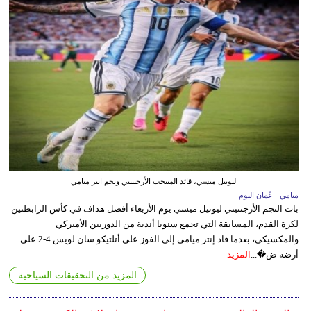
ليونيل ميسي، قائد المنتخب الأرجنتيني ونجم انتر ميامي
ميامي - عُمان اليوم
بات النجم الأرجنتيني ليونيل ميسي يوم الأربعاء أفضل هداف في كأس الرابطتين
لكرة القدم، المسابقة التي تجمع سنويا أندية من الدوريين الأميركي
والمكسيكي، بعدما قاد إنتر ميامي إلى الفوز على أتلتيكو سان لويس 4-2 على
أرضه ض�...
المزيد
المزيد من التحقيقات السياحية