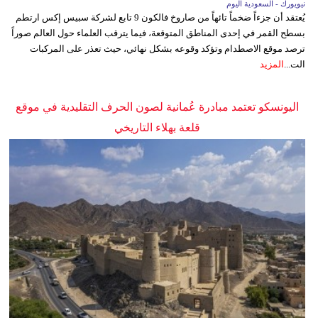
نيويورك - السعودية اليوم
يُعتقد أن جزءاً ضخماً تائهاً من صاروخ فالكون 9 تابع لشركة سبيس إكس ارتطم
بسطح القمر في إحدى المناطق المتوقعة، فيما يترقب العلماء حول العالم صوراً
ترصد موقع الاصطدام وتؤكد وقوعه بشكل نهائي، حيث تعذر على المركبات
الت...
المزيد
اليونسكو تعتمد مبادرة عُمانية لصون الحرف التقليدية في موقع
قلعة بهلاء التاريخي