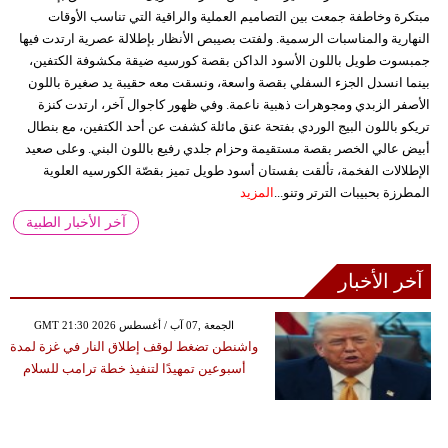
مبتكرة وخاطفة جمعت بين التصاميم العملية والراقية التي تناسب الأوقات
النهارية والمناسبات الرسمية. ولفتت بصيبص الأنظار بإطلالة عصرية ارتدت فيها
جمبسوت طويل باللون الأسود الداكن بقصة كورسيه ضيقة مكشوفة الكتفين،
بينما انسدل الجزء السفلي بقصة واسعة، ونسقت معه حقيبة يد صغيرة باللون
الأصفر الزبدي ومجوهرات ذهبية ناعمة. وفي ظهور كاجوال آخر، ارتدت كنزة
تريكو باللون البيج الوردي بفتحة عنق مائلة كشفت عن أحد الكتفين، مع بنطال
أبيض عالي الخصر بقصة مستقيمة وحزام جلدي رفيع باللون البني. وعلى صعيد
الإطلالات الفخمة، تألقت بفستان أسود طويل تميز بقصّة الكورسيه العلوية
المطرزة بحبيبات الترتر وتنو...
المزيد
آخر الأخبار الطبية
آخر الأخبار
GMT 21:30 2026 الجمعة ,07 آب / أغسطس
واشنطن تضغط لوقف إطلاق النار في غزة لمدة
أسبوعين تمهيدًا لتنفيذ خطة ترامب للسلام