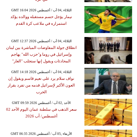
GMT 16:04 2026 الثلاثاء ,04 آب / أغسطس
نيمار يؤجل حسم مستقبله ووالده يؤكد
استمراره في ملاعب كرة القدم
GMT 12:37 2026 الثلاثاء ,04 آب / أغسطس
انطلاق جولة المفاوضات المباشرة بين لبنان
وإسرائيل في روما و"حزب الله" يهاجم
المحادثات ويقول إنها ستجلب "العار"
GMT 14:18 2026 الثلاثاء ,04 آب / أغسطس
نواف سلام يرد على نعيم قاسم ويقول إن
العون الأكبر لإسرائيل قدمه من تفرد بقرار
الحرب
GMT 09:59 2026 الأحد ,02 آب / أغسطس
سعر الذهب في سلطنة عمان اليوم الأحد 02
أغسطس/ آب 2026
GMT 06:35 2026 الأربعاء ,05 آب / أغسطس