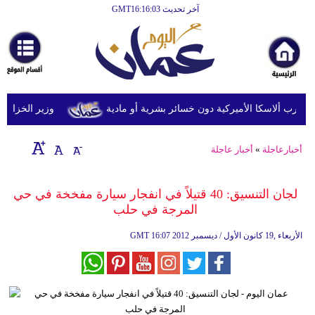
آخر تحديث GMT16:16:03
الرئيسية
أخبارعاجلة
رياضة
ثقافة
وزير الخزانة الأمري
إقتصاد
أخبارعاجلة
»
أخبار عاجلة
فن
وموسيقى
لجان التنسيق: 40 قتيلاً في انفجار سيارة مفخخة في حي
المرجة في حلب
أزياء
16:07 2012 الأربعاء ,19 كانون الأول / ديسمبر
GMT
صحة
وتغذية
سياحة