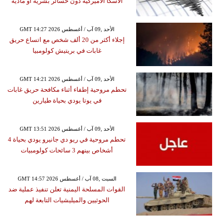
ألاسكا الأميركية دون خسائر بشرية أو مادية
GMT 14:27 2026 الأحد ,09 آب / أغسطس
إجلاء أكثر من 20 ألف شخص مع اتساع حريق
غابات في بريتيش كولومبيا
GMT 14:21 2026 الأحد ,09 آب / أغسطس
تحطم مروحية إطفاء أثناء مكافحة حريق غابات
في يوتا يودي بحياة طيارين
GMT 13:51 2026 الأحد ,09 آب / أغسطس
تحطم مروحية في ريو دي جانيرو يودي بحياة 4
أشخاص بينهم 3 سائحات كولومبيات
GMT 14:57 2026 السبت ,08 آب / أغسطس
القوات المسلحة اليمنية تعلن تنفيذ عملية ضد
الحوثيين والميليشيات التابعة لهم