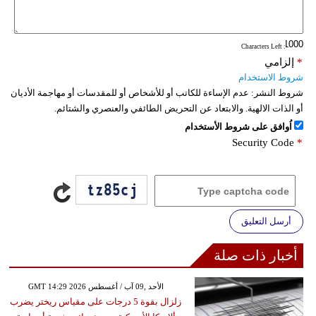
فيديو
: Characters Left
سيارات
*
إلزامي
شروط الاستخدام
شروط النشر:
عدم الإساءة للكاتب أو للأشخاص أو للمقدسات أو مهاجمة الأديان
أو الذات الالهية. والابتعاد عن التحريض الطائفي والعنصري والشتائم.
اُوافق على شروط الأستخدام
Security Code
*
أرسل التعليق
أخبار ذات صلة
GMT 14:29 2026 الأحد ,09 آب / أغسطس
زلزال بقوة 5 درجات على مقياس ريختر يضرب