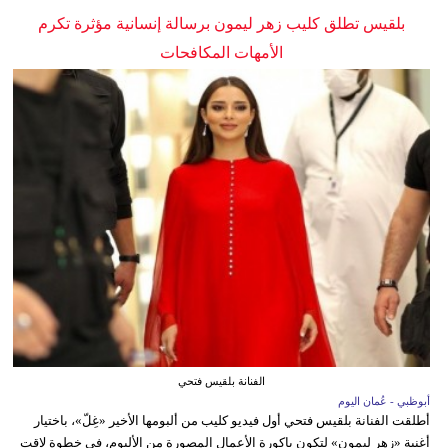
بلقيس تطلق كليب زهر ليمون برسالة إنسانية مؤثرة تكرم
الأمهات المكافحات
الفنانة بلقيس فتحي
أبوظبي - عُمان اليوم
أطلقت الفنانة بلقيس فتحي أول فيديو كليب من ألبومها الأخير «غِلّ»، باختيار
أغنية «زهر ليمون» لتكون باكورة الأعمال المصورة من الألبوم، في خطوة لاقت