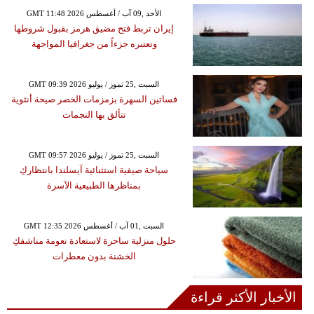
GMT 11:48 2026 الأحد ,09 آب / أغسطس
إيران تربط فتح مضيق هرمز بقبول شروطها
وتعتبره جزءاً من جغرافيا المواجهة
GMT 09:39 2026 السبت ,25 تموز / يوليو
فساتين السهرة بزمزمات الخصر صيحة أنثوية
تتألق بها النجمات
GMT 09:57 2026 السبت ,25 تموز / يوليو
سياحة صيفية استثنائية آيسلندا بانتظاركِ
بمناظرها الطبيعية الآسرة
GMT 12:35 2026 السبت ,01 آب / أغسطس
حلول منزلية ساحرة لاستعادة نعومة مناشفكِ
الخشنة بدون معطرات
الأخبار الأكثر قراءة