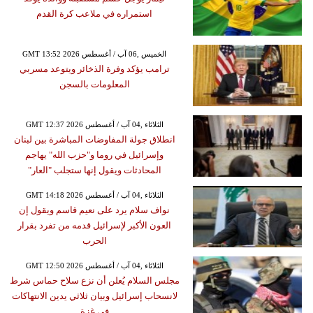
استمراره في ملاعب كرة القدم
GMT 13:52 2026 الخميس ,06 آب / أغسطس
ترامب يؤكد وفرة الذخائر ويتوعد مسربي
المعلومات بالسجن
GMT 12:37 2026 الثلاثاء ,04 آب / أغسطس
انطلاق جولة المفاوضات المباشرة بين لبنان
وإسرائيل في روما و"حزب الله" يهاجم
المحادثات ويقول إنها ستجلب "العار"
GMT 14:18 2026 الثلاثاء ,04 آب / أغسطس
نواف سلام يرد على نعيم قاسم ويقول إن
العون الأكبر لإسرائيل قدمه من تفرد بقرار
الحرب
GMT 12:50 2026 الثلاثاء ,04 آب / أغسطس
مجلس السلام يُعلن أن نزع سلاح حماس شرط
لانسحاب إسرائيل وبيان ثلاثي يدين الانتهاكات
في غزة