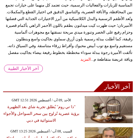
المناسبة للزيارات والفعاليات الرسمية، حيث تعتمد كل منهما على خيارات تجمع
بين المحافظة، والأناقة العصرية، والتناسق الدقيق في اختيار القطع والمكملات.
وتُعد الأطقم الرسمية والبدل الكلاسيكية من أبرز الاختيارات الجذابة التي فضلتها
الأميرتان؛ حيث ظهرت كيت ميدلتون بطقم باللون الأحمر الزاهي بأكمام قصيرة
وحزام رفيع على الخصر وتنورة ميدي مريحة نسقتها مع مجوهرات ألماسية
رقيقة، كما أطلت ببدلة رسمية بلون أزرق سماوي بجاكيت واسع وبنطلون
مستقيم واسع مع توب أبيض محبوك وأقراط زرقاء متناسقة. وفي السياق ذاته،
تألقت الأميرة رجوة ببدلة سوداء مخططة بخطوط رفيعة بيضاء بجاكيت مفصل
وياقة عريضة متقاطعة م...
المزيد
آخر الأخبار الطبية
آخر الأخبار
GMT 12:51 2026 الأحد ,09 آب / أغسطس
"ذا تي روم" يُطلق تجربة شاي بعد الظهيرة
برؤية عصرية تُزاوج بين سحر السواحل والأجواء
الاستوائية في دبي
GMT 13:25 2026 السبت ,08 آب / أغسطس
عراقجي يؤكد اقتراب إيران وعُمان من اتفاق