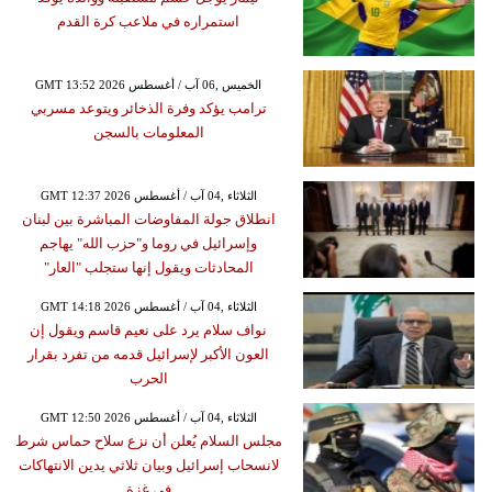
استمراره في ملاعب كرة القدم
GMT 13:52 2026 الخميس ,06 آب / أغسطس
ترامب يؤكد وفرة الذخائر ويتوعد مسربي
المعلومات بالسجن
GMT 12:37 2026 الثلاثاء ,04 آب / أغسطس
انطلاق جولة المفاوضات المباشرة بين لبنان
وإسرائيل في روما و"حزب الله" يهاجم
المحادثات ويقول إنها ستجلب "العار"
GMT 14:18 2026 الثلاثاء ,04 آب / أغسطس
نواف سلام يرد على نعيم قاسم ويقول إن
العون الأكبر لإسرائيل قدمه من تفرد بقرار
الحرب
GMT 12:50 2026 الثلاثاء ,04 آب / أغسطس
مجلس السلام يُعلن أن نزع سلاح حماس شرط
لانسحاب إسرائيل وبيان ثلاثي يدين الانتهاكات
في غزة