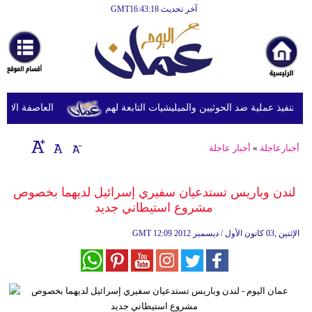
آخر تحديث GMT16:43:18
الرئيسية
أخبارعاجلة
رياضة
ثقافة
تنفيذ عملية ضد الحوثيين والميليشيات التابعة لهم
العاصفة الاستوائ
إقتصاد
أخبارعاجلة
»
أخبار عاجلة
فن
وموسيقى
لندن وباريس تستدعيان سفيري إسرائيل لديهما بخصوص
مشروع استيطاني جديد
أزياء
12:09 2012 الإثنين ,03 كانون الأول / ديسمبر
GMT
صحة
وتغذية
سياحة