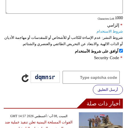
فيديو
: Characters Left
سيارات
*
إلزامي
شروط الاستخدام
شروط النشر:
عدم الإساءة للكاتب أو للأشخاص أو للمقدسات أو مهاجمة الأديان
أو الذات الالهية. والابتعاد عن التحريض الطائفي والعنصري والشتائم.
اُوافق على شروط الأستخدام
Security Code
*
أرسل التعليق
أخبار ذات صلة
GMT 14:57 2026 السبت ,08 آب / أغسطس
القوات المسلحة اليمنية تعلن تنفيذ عملية ضد