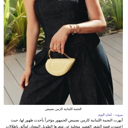
النجمة اللبنانية كارمن بصيبص
بيروت - عُمان اليوم
أبهرت النجمة اللبنانية كارمن بصيبص الجمهور مؤخراً بأحدث ظهور لها، حيث
اعتمدت قصة الشعر القصير متخلية عن شعرها الطويل المعتاد، لتتألق بإطلالات