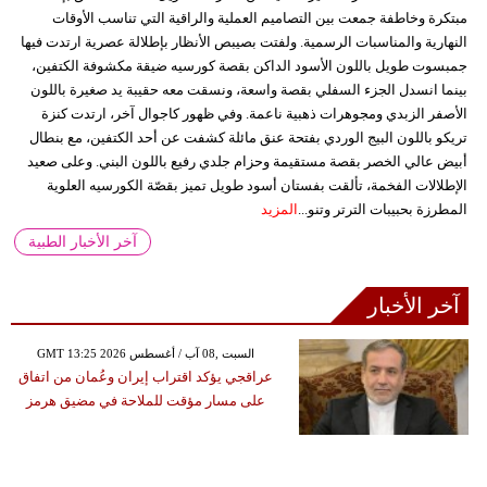
مبتكرة وخاطفة جمعت بين التصاميم العملية والراقية التي تناسب الأوقات
النهارية والمناسبات الرسمية. ولفتت بصيبص الأنظار بإطلالة عصرية ارتدت فيها
جمبسوت طويل باللون الأسود الداكن بقصة كورسيه ضيقة مكشوفة الكتفين،
بينما انسدل الجزء السفلي بقصة واسعة، ونسقت معه حقيبة يد صغيرة باللون
الأصفر الزبدي ومجوهرات ذهبية ناعمة. وفي ظهور كاجوال آخر، ارتدت كنزة
تريكو باللون البيج الوردي بفتحة عنق مائلة كشفت عن أحد الكتفين، مع بنطال
أبيض عالي الخصر بقصة مستقيمة وحزام جلدي رفيع باللون البني. وعلى صعيد
الإطلالات الفخمة، تألقت بفستان أسود طويل تميز بقصّة الكورسيه العلوية
المطرزة بحبيبات الترتر وتنو...
المزيد
آخر الأخبار الطبية
آخر الأخبار
GMT 13:25 2026 السبت ,08 آب / أغسطس
عراقجي يؤكد اقتراب إيران وعُمان من اتفاق
على مسار مؤقت للملاحة في مضيق هرمز