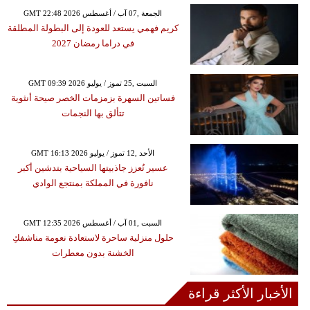
GMT 22:48 2026 الجمعة ,07 آب / أغسطس
كريم فهمي يستعد للعودة إلى البطولة المطلقة
في دراما رمضان 2027
GMT 09:39 2026 السبت ,25 تموز / يوليو
فساتين السهرة بزمزمات الخصر صيحة أنثوية
تتألق بها النجمات
GMT 16:13 2026 الأحد ,12 تموز / يوليو
عسير تُعزز جاذبيتها السياحية بتدشين أكبر
نافورة في المملكة بمنتجع الوادي
GMT 12:35 2026 السبت ,01 آب / أغسطس
حلول منزلية ساحرة لاستعادة نعومة مناشفكِ
الخشنة بدون معطرات
الأخبار الأكثر قراءة