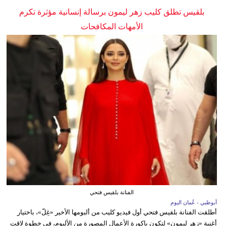
بلقيس تطلق كليب زهر ليمون برسالة إنسانية مؤثرة تكرم
الأمهات المكافحات
الفنانة بلقيس فتحي
أبوظبي - عُمان اليوم
أطلقت الفنانة بلقيس فتحي أول فيديو كليب من ألبومها الأخير «غِلّ»، باختيار
أغنية «زهر ليمون» لتكون باكورة الأعمال المصورة من الألبوم، في خطوة لاقت