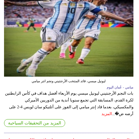
ليونيل ميسي، قائد المنتخب الأرجنتيني ونجم انتر ميامي
ميامي - عُمان اليوم
بات النجم الأرجنتيني ليونيل ميسي يوم الأربعاء أفضل هداف في كأس الرابطتين
لكرة القدم، المسابقة التي تجمع سنويا أندية من الدوريين الأميركي
والمكسيكي، بعدما قاد إنتر ميامي إلى الفوز على أتلتيكو سان لويس 4-2 على
أرضه ض�...
المزيد
المزيد من التحقيقات السياحية