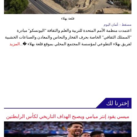
قلعة بهلاء
مسقط - عُمان اليوم
اعتمدت منظمة الأمم المتحدة للتربية والعلم والثقافة "اليونسكو" مبادرة
"الممتلك الثقافي" الخاصة بحرف الفخار والنحاس والمعادن والصناعات الخشبية
لفريق بهلاء التطوعي لمؤسسة المجتمع المحلي بموقع قلعة بهلاء �...
المزيد
إخترنا لك
ميسي يقود إنتر ميامي ويصبح الهداف التاريخي لكأس الرابطتين