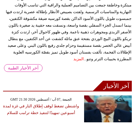
مبتكرة وخاطفة جمعت بين التصاميم العملية والراقية التي تناسب الأوقات
النهارية والمناسبات الرسمية. ولفتت بصيبص الأنظار بإطلالة عصرية ارتدت فيها
جمبسوت طويل باللون الأسود الداكن بقصة كورسيه ضيقة مكشوفة الكتفين،
بينما انسدل الجزء السفلي بقصة واسعة، ونسقت معه حقيبة يد صغيرة باللون
الأصفر الزبدي ومجوهرات ذهبية ناعمة. وفي ظهور كاجوال آخر، ارتدت كنزة
تريكو باللون البيج الوردي بفتحة عنق مائلة كشفت عن أحد الكتفين، مع بنطال
أبيض عالي الخصر بقصة مستقيمة وحزام جلدي رفيع باللون البني. وعلى صعيد
الإطلالات الفخمة، تألقت بفستان أسود طويل تميز بقصّة الكورسيه العلوية
المطرزة بحبيبات الترتر وتنو...
المزيد
آخر الأخبار الطبية
آخر الأخبار
GMT 21:30 2026 الجمعة ,07 آب / أغسطس
واشنطن تضغط لوقف إطلاق النار في غزة لمدة
أسبوعين تمهيدًا لتنفيذ خطة ترامب للسلام