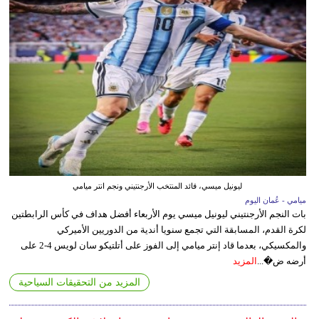
ليونيل ميسي، قائد المنتخب الأرجنتيني ونجم انتر ميامي
ميامي - عُمان اليوم
بات النجم الأرجنتيني ليونيل ميسي يوم الأربعاء أفضل هداف في كأس الرابطتين
لكرة القدم، المسابقة التي تجمع سنويا أندية من الدوريين الأميركي
والمكسيكي، بعدما قاد إنتر ميامي إلى الفوز على أتلتيكو سان لويس 4-2 على
أرضه ض�...
المزيد
المزيد من التحقيقات السياحية