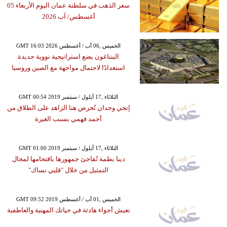
سعر الذهب في سلطنة عمان اليوم الأربعاء 05
أغسطس/ آب 2026
GMT 16:03 2026 الخميس ,06 آب / أغسطس
البنتاغون يضع استراتيجية نووية جديدة
استعدادًا لاحتمال مواجهة مع الصين وروسيا
GMT 00:54 2019 الثلاثاء ,17 أيلول / سبتمبر
إنجي وجدان تُحرض هنا الزاهد على الطلاق من
أحمد فهمي بسبب الغيرة
GMT 01:00 2019 الثلاثاء ,17 أيلول / سبتمبر
دينا بطمة تُفاجئ جمهورها باقتحامها لمجال
التمثيل من خلال "قلبي نساك"
GMT 09:52 2019 الخميس ,01 آب / أغسطس
تعيش أجواء هادئة في حياتك المهنية والعاطفية