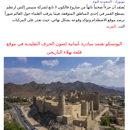
نيويورك - السعودية اليوم
يُعتقد أن جزءاً ضخماً تائهاً من صاروخ فالكون 9 تابع لشركة سبيس إكس ارتطم
بسطح القمر في إحدى المناطق المتوقعة، فيما يترقب العلماء حول العالم صوراً
ترصد موقع الاصطدام وتؤكد وقوعه بشكل نهائي، حيث تعذر على المركبات
الت...
المزيد
اليونسكو تعتمد مبادرة عُمانية لصون الحرف التقليدية في موقع
قلعة بهلاء التاريخي