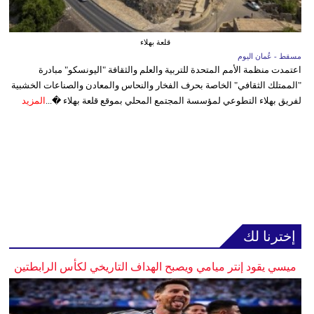
قلعة بهلاء
مسقط - عُمان اليوم
اعتمدت منظمة الأمم المتحدة للتربية والعلم والثقافة "اليونسكو" مبادرة
"الممتلك الثقافي" الخاصة بحرف الفخار والنحاس والمعادن والصناعات الخشبية
لفريق بهلاء التطوعي لمؤسسة المجتمع المحلي بموقع قلعة بهلاء �...
المزيد
إخترنا لك
ميسي يقود إنتر ميامي ويصبح الهداف التاريخي لكأس الرابطتين