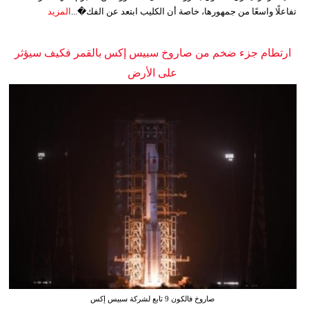
تفاعلًا واسعًا من جمهورها، خاصة أن الكليب ابتعد عن الفك�...
المزيد
ارتطام جزء ضخم من صاروخ سبيس إكس بالقمر فكيف سيؤثر
على الأرض
صاروخ فالكون 9 تابع لشركة سبيس إكس