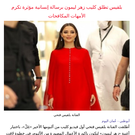
بلقيس تطلق كليب زهر ليمون برسالة إنسانية مؤثرة تكرم
الأمهات المكافحات
الفنانة بلقيس فتحي
أبوظبي - عُمان اليوم
أطلقت الفنانة بلقيس فتحي أول فيديو كليب من ألبومها الأخير «غِلّ»، باختيار
أغنية «زهر ليمون» لتكون باكورة الأعمال المصورة من الألبوم، في خطوة لاقت