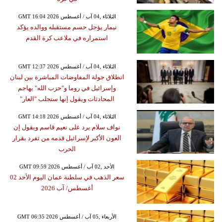
GMT 16:04 2026 الثلاثاء ,04 آب / أغسطس
نيمار يؤجل حسم مستقبله ووالده يؤكد
استمراره في ملاعب كرة القدم
GMT 12:37 2026 الثلاثاء ,04 آب / أغسطس
انطلاق جولة المفاوضات المباشرة بين لبنان
وإسرائيل في روما و"حزب الله" يهاجم
المحادثات ويقول إنها ستجلب "العار"
GMT 14:18 2026 الثلاثاء ,04 آب / أغسطس
نواف سلام يرد على نعيم قاسم ويقول إن
العون الأكبر لإسرائيل قدمه من تفرد بقرار
الحرب
GMT 09:59 2026 الأحد ,02 آب / أغسطس
سعر الذهب في سلطنة عمان اليوم الأحد 02
أغسطس/ آب 2026
GMT 06:35 2026 الأربعاء ,05 آب / أغسطس