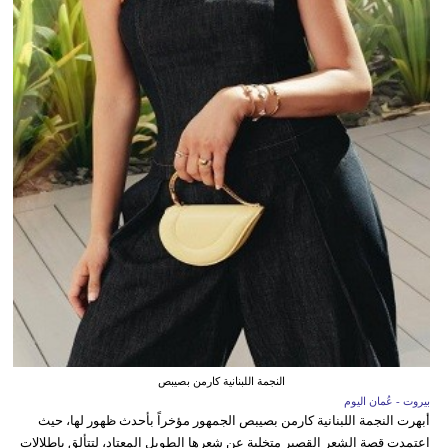
النجمة اللبنانية كارمن بصيبص
بيروت - عُمان اليوم
أبهرت النجمة اللبنانية كارمن بصيبص الجمهور مؤخراً بأحدث ظهور لها، حيث
اعتمدت قصة الشعر القصير متخلية عن شعرها الطويل المعتاد، لتتألق بإطلالات