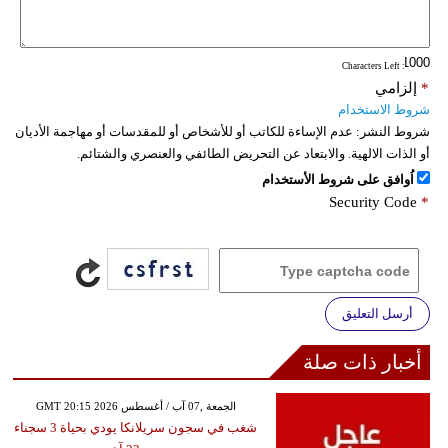
فيديو
: Characters Left
سيارات
*
إلزامي
شروط الاستخدام
شروط النشر:
عدم الإساءة للكاتب أو للأشخاص أو للمقدسات أو مهاجمة الأديان
أو الذات الالهية. والابتعاد عن التحريض الطائفي والعنصري والشتائم.
اُوافق على شروط الأستخدام
Security Code
*
أرسل التعليق
أخبار ذات صلة
GMT 20:15 2026 الجمعة ,07 آب / أغسطس
شغب في سجون سريلانكا يودي بحياة 3 سجناء