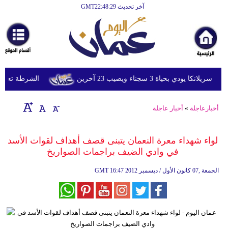
آخر تحديث GMT22:48:29
الرئيسية
أخبارعاجلة
رياضة
ثقافة
دي بحياة 3 سجناء ويصيب 23 آخرين
الشرطة تعتقل إمر
إقتصاد
أخبارعاجلة
»
أخبار عاجلة
فن
وموسيقى
لواء شهداء معرة النعمان يتبنى قصف أهداف لقوات الأسد
في وادي الضيف براجمات الصواريخ
أزياء
16:47 2012 الجمعة ,07 كانون الأول / ديسمبر
GMT
صحة
وتغذية
سياحة