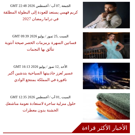
GMT 22:48 2026 الجمعة ,07 آب / أغسطس
كريم فهمي يستعد للعودة إلى البطولة المطلقة
في دراما رمضان 2027
GMT 09:39 2026 السبت ,25 تموز / يوليو
فساتين السهرة بزمزمات الخصر صيحة أنثوية
تتألق بها النجمات
GMT 16:13 2026 الأحد ,12 تموز / يوليو
عسير تُعزز جاذبيتها السياحية بتدشين أكبر
نافورة في المملكة بمنتجع الوادي
GMT 12:35 2026 السبت ,01 آب / أغسطس
حلول منزلية ساحرة لاستعادة نعومة مناشفكِ
الخشنة بدون معطرات
الأخبار الأكثر قراءة