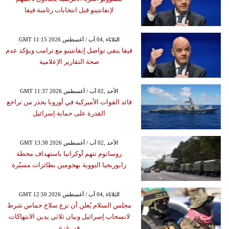
لإنفانتينو قبل انتخابات رئاسة فيفا
GMT 11:15 2026 الثلاثاء ,04 آب / أغسطس
فيفا ينفي تواصل إنفانتينو مع ترامب ويؤكد عدم
صحة التقارير الإعلامية
GMT 11:37 2026 الأحد ,02 آب / أغسطس
قائد القوات الأميركية في أوروبا يحذر من تراجع
القدرة على حماية إسرائيل
GMT 13:38 2026 الأحد ,02 آب / أغسطس
روساتوم تتهم أوكرانيا باستهداف محطة
زابوريجيا النووية بهجومين بطائرات مسيّرة
GMT 12:50 2026 الثلاثاء ,04 آب / أغسطس
مجلس السلام يُعلن أن نزع سلاح حماس شرط
لانسحاب إسرائيل وبيان ثلاثي يدين الانتهاكات
في غزة