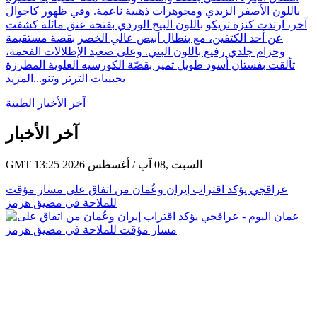
باللون الأصفر الزبدي ومجوهرات ذهبية ناعمة. وفي ظهور كاجوال
آخر، ارتدت كنزة تريكو باللون البيج الوردي بفتحة عنق مائلة كشفت
عن أحد الكتفين، مع بنطال أبيض عالي الخصر بقصة مستقيمة
وحزام جلدي رفيع باللون البني. وعلى صعيد الإطلالات الفخمة،
تألقت بفستان أسود طويل تميز بقصّة الكورسيه العلوية المطرزة
بحبيبات الترتر وتنو...
المزيد
آخر الأخبار الطبية
آخر الأخبار
GMT 13:25 2026 السبت ,08 آب / أغسطس
عراقجي يؤكد اقتراب إيران وعُمان من اتفاق على مسار مؤقت
للملاحة في مضيق هرمز