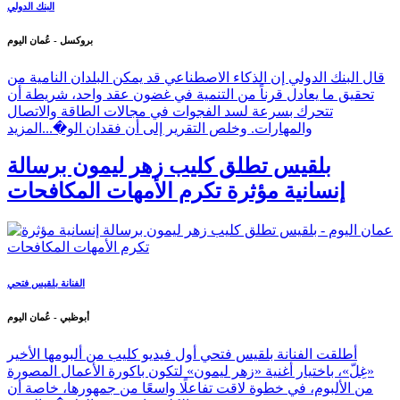
البنك الدولي
بروكسل - عُمان اليوم
قال البنك الدولي إن الذكاء الاصطناعي قد يمكن البلدان النامية من
تحقيق ما يعادل قرناً من التنمية في غضون عقد واحد، شريطة أن
تتحرك بسرعة لسد الفجوات في مجالات الطاقة والاتصال
والمهارات. وخلص التقرير إلى أن فقدان الو�...
المزيد
بلقيس تطلق كليب زهر ليمون برسالة
إنسانية مؤثرة تكرم الأمهات المكافحات
الفنانة بلقيس فتحي
أبوظبي - عُمان اليوم
أطلقت الفنانة بلقيس فتحي أول فيديو كليب من ألبومها الأخير
«غِلّ»، باختيار أغنية «زهر ليمون» لتكون باكورة الأعمال المصورة
من الألبوم، في خطوة لاقت تفاعلًا واسعًا من جمهورها، خاصة أن