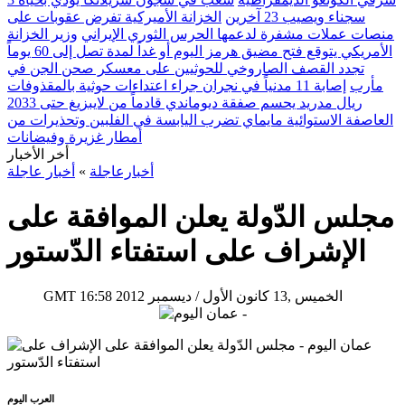
سجناء ويصيب 23 آخرين
الخزانة الأميركية تفرض عقوبات على
منصات عملات مشفرة لدعمها الحرس الثوري الإيراني
وزير الخزانة
الأمريكي يتوقع فتح مضيق هرمز اليوم أو غداً لمدة تصل إلى 60 يوماً
تجدد القصف الصاروخي للحوثيين على معسكر صحن الجن في
مأرب
إصابة 11 مدنياً في نجران جراء اعتداءات حوثية بالمقذوفات
ريال مدريد يحسم صفقة ديوماندي قادماً من لايبزيغ حتى 2033
العاصفة الاستوائية مايماي تضرب اليابسة في الفلبين وتحذيرات من
أمطار غزيرة وفيضانات
أخر الأخبار
أخبارعاجلة
»
أخبار عاجلة
مجلس الدّولة يعلن الموافقة على
الإشراف على استفتاء الدّستور
16:58 2012 الخميس ,13 كانون الأول / ديسمبر
GMT
العرب اليوم