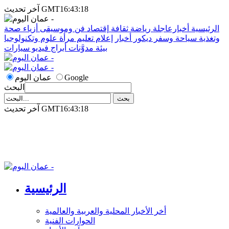
آخر تحديث GMT16:43:18
الرئيسية
أخبارعاجلة
رياضة
ثقافة
إقتصاد
فن وموسيقى
أزياء
صحة
وتغذية
سياحة وسفر
ديكور
أخبار
إعلام
تعليم
مرأة
علوم وتكنولوجيا
بيئة
مدوَّنات
أبراج
فيديو
سيارات
Google
عمان اليوم
البحث
آخر تحديث GMT16:43:18
الرئيسية
أخر الأخبار المحلية والعربية والعالمية
الحوارات الفنية