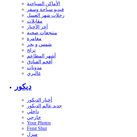
الأماكن السياحية
فيديو سياحة وسفر
رحلات شهر العسل
مقابلات
آخر الأخبار
منتجعات صحية
مغامرة
شمس و بحر
تزلج
أشهر المطاعم
أفخم الفنادق
مدونات
غاليري
ديكور
أخبار الديكور
جديد عالم الديكور
داخلي
خارجي
Your Photos
Feng Shui
منزل