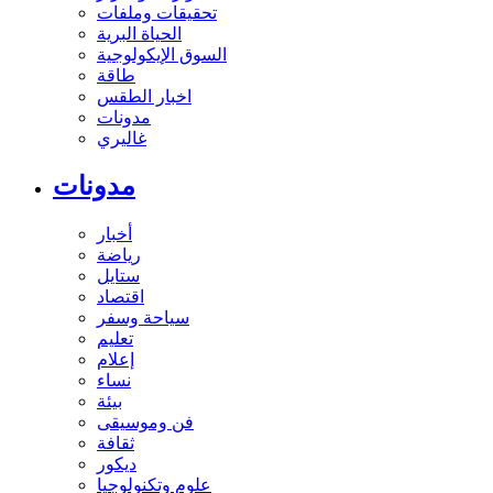
تحقيقات وملفات
الحياة البرية
السوق الإيكولوجية
طاقة
اخبار الطقس
مدونات
غاليري
مدونات
أخبار
رياضة
ستايل
اقتصاد
سياحة وسفر
تعليم
إعلام
نساء
بيئة
فن وموسيقى
ثقافة
ديكور
علوم وتكنولوجيا