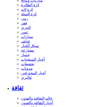
مباريات ونتائج
كرة الطائرة
كرة اليد
كرة السلة
رمي
قفز
الجري
تنس
سيارات
غولف
سباق الخيل
مصارعة
جمباز
أخبار المنتخبات
تحقيقات
مدونات
أخبار المحترفين
غاليري
ثقافة
عالم الثقافة والفنون
أخبار الثقافة والفنون