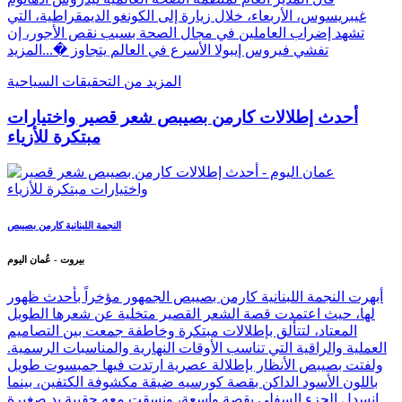
غيبريسوس، الأربعاء، خلال زيارة إلى الكونغو الديمقراطية، التي
تشهد إضراب العاملين في مجال الصحة بسبب نقص الأجور، إن
تفشي فيروس إيبولا الأسرع في العالم يتجاوز �...
المزيد
المزيد من التحقيقات السياحية
أحدث إطلالات كارمن بصيبص شعر قصير واختيارات
مبتكرة للأزياء
النجمة اللبنانية كارمن بصيبص
بيروت - عُمان اليوم
أبهرت النجمة اللبنانية كارمن بصيبص الجمهور مؤخراً بأحدث ظهور
لها، حيث اعتمدت قصة الشعر القصير متخلية عن شعرها الطويل
المعتاد، لتتألق بإطلالات مبتكرة وخاطفة جمعت بين التصاميم
العملية والراقية التي تناسب الأوقات النهارية والمناسبات الرسمية.
ولفتت بصيبص الأنظار بإطلالة عصرية ارتدت فيها جمبسوت طويل
باللون الأسود الداكن بقصة كورسيه ضيقة مكشوفة الكتفين، بينما
انسدل الجزء السفلي بقصة واسعة، ونسقت معه حقيبة يد صغيرة