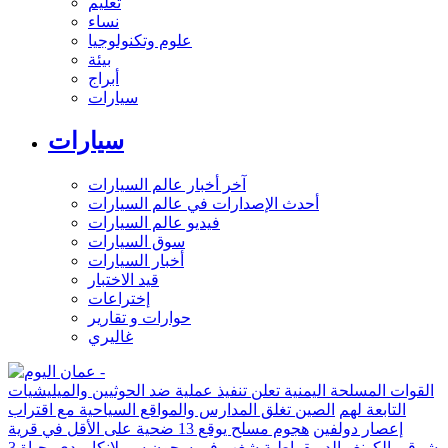
تعليم
نساء
علوم وتكنولوجيا
بيئة
أبراج
سيارات
سيارات
آخر أخبار عالم السيارات
أحدث الإصدارات في عالم السيارات
فيديو عالم السيارات
سوق السيارات
أخبار السيارات
قيد الاختبار
إختراعات
حوارات و تقارير
غاليري
القوات المسلحة اليمنية تعلن تنفيذ عملية ضد الحوثيين والميليشيات
التابعة لهم
الصين تغلق المدارس والمواقع السياحية مع اقتراب
إعصار دولفين
هجوم مسلح يوقع 13 ضحية على الأقل في قرية
شرقي الكونغو الديمقراطية
شغب في سجون سريلانكا يودي بحياة 3