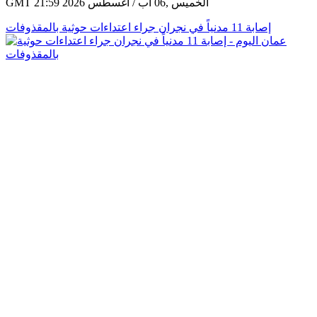
GMT 21:59 2026 الخميس ,06 آب / أغسطس
إصابة 11 مدنياً في نجران جراء اعتداءات حوثية بالمقذوفات