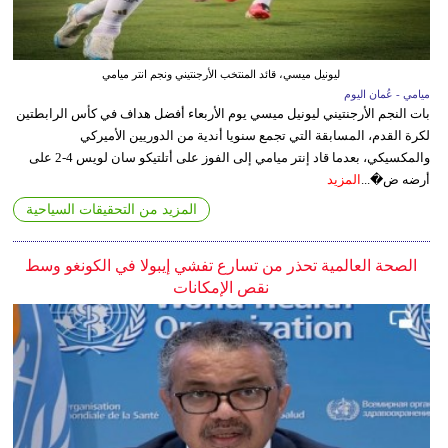
ليونيل ميسي، قائد المنتخب الأرجنتيني ونجم انتر ميامي
ميامي - عُمان اليوم
بات النجم الأرجنتيني ليونيل ميسي يوم الأربعاء أفضل هداف في كأس الرابطتين
لكرة القدم، المسابقة التي تجمع سنويا أندية من الدوريين الأميركي
والمكسيكي، بعدما قاد إنتر ميامي إلى الفوز على أتلتيكو سان لويس 4-2 على
أرضه ض�...
المزيد
المزيد من التحقيقات السياحية
الصحة العالمية تحذر من تسارع تفشي إيبولا في الكونغو وسط
نقص الإمكانات