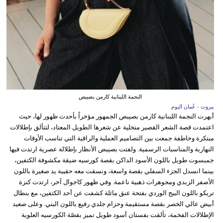
النجمة اللبنانية كارمن بصيبص
بيروت - عُمان اليوم
أبهرت النجمة اللبنانية كارمن بصيبص الجمهور مؤخراً بأحدث ظهور لها، حيث
اعتمدت قصة الشعر القصير متخلية عن شعرها الطويل المعتاد، لتتألق بإطلالات
مبتكرة وخاطفة جمعت بين التصاميم العملية والراقية التي تناسب الأوقات
النهارية والمناسبات الرسمية. ولفتت بصيبص الأنظار بإطلالة عصرية ارتدت فيها
جمبسوت طويل باللون الأسود الداكن بقصة كورسيه ضيقة مكشوفة الكتفين،
بينما انسدل الجزء السفلي بقصة واسعة، ونسقت معه حقيبة يد صغيرة باللون
الأصفر الزبدي ومجوهرات ذهبية ناعمة. وفي ظهور كاجوال آخر، ارتدت كنزة
تريكو باللون البيج الوردي بفتحة عنق مائلة كشفت عن أحد الكتفين، مع بنطال
أبيض عالي الخصر بقصة مستقيمة وحزام جلدي رفيع باللون البني. وعلى صعيد
الإطلالات الفخمة، تألقت بفستان أسود طويل تميز بقصّة الكورسيه العلوية