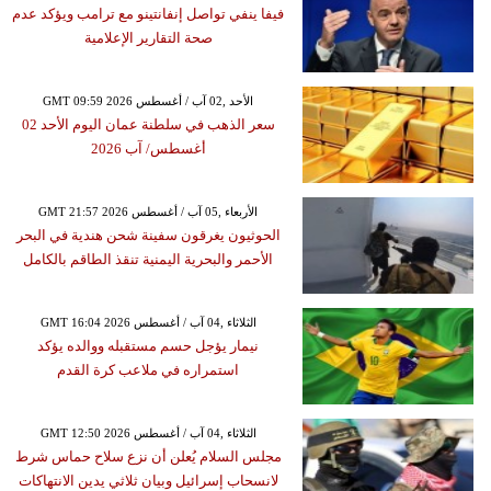
فيفا ينفي تواصل إنفانتينو مع ترامب ويؤكد عدم
صحة التقارير الإعلامية
GMT 09:59 2026 الأحد ,02 آب / أغسطس
سعر الذهب في سلطنة عمان اليوم الأحد 02
أغسطس/ آب 2026
GMT 21:57 2026 الأربعاء ,05 آب / أغسطس
الحوثيون يغرقون سفينة شحن هندية في البحر
الأحمر والبحرية اليمنية تنقذ الطاقم بالكامل
GMT 16:04 2026 الثلاثاء ,04 آب / أغسطس
نيمار يؤجل حسم مستقبله ووالده يؤكد
استمراره في ملاعب كرة القدم
GMT 12:50 2026 الثلاثاء ,04 آب / أغسطس
مجلس السلام يُعلن أن نزع سلاح حماس شرط
لانسحاب إسرائيل وبيان ثلاثي يدين الانتهاكات