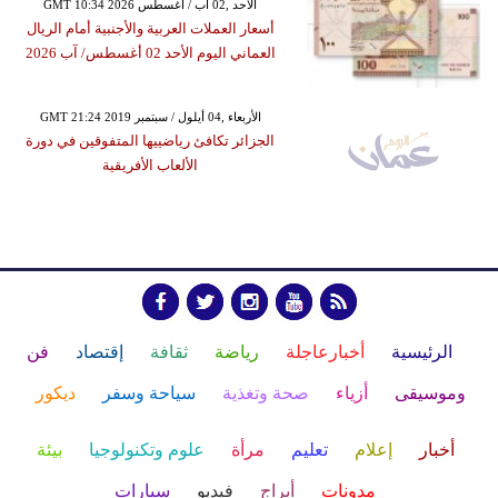
GMT 10:34 2026 الأحد ,02 آب / أغسطس
أسعار العملات العربية والأجنبية أمام الريال
العماني اليوم الأحد 02 أغسطس/ آب 2026
GMT 21:24 2019 الأربعاء ,04 أيلول / سبتمبر
الجزائر تكافئ رياضييها المتفوقين في دورة
الألعاب الأفريقية
الرئيسية
أخبارعاجلة
رياضة
ثقافة
إقتصاد
فن
وموسيقى
أزياء
صحة وتغذية
سياحة وسفر
ديكور
أخبار
إعلام
تعليم
مرأة
علوم وتكنولوجيا
بيئة
مدونات
أبراج
فيديو
سيارات