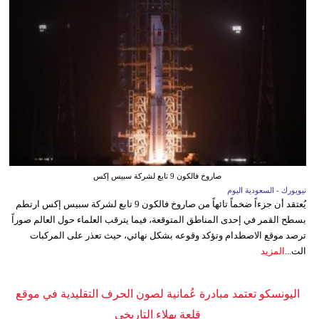
صاروخ فالكون 9 تابع لشركة سبيس إكس
نيويورك - السعودية اليوم
يُعتقد أن جزءاً ضخماً تائهاً من صاروخ فالكون 9 تابع لشركة سبيس إكس ارتطم
بسطح القمر في إحدى المناطق المتوقعة، فيما يترقب العلماء حول العالم صوراً
ترصد موقع الاصطدام وتؤكد وقوعه بشكل نهائي، حيث تعذر على المركبات
الت...
المزيد
اليونسكو تعتمد مبادرة عُمانية لصون الحرف التقليدية في موقع
قلعة بهلاء التاريخي