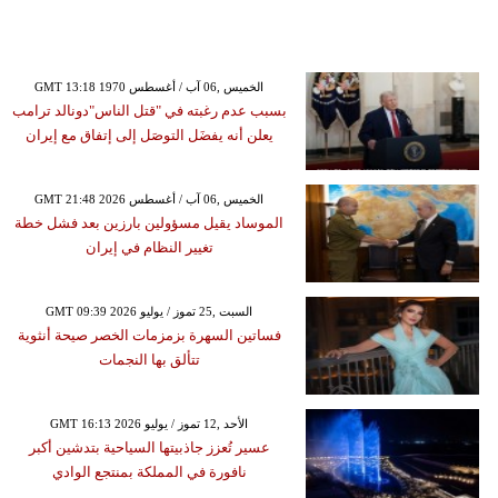
GMT 13:18 1970 الخميس ,06 آب / أغسطس
بسبب عدم رغبته في "قتل الناس"دونالد ترامب
يعلن أنه يفضَل التوصَل إلى إتفاق مع إيران
GMT 21:48 2026 الخميس ,06 آب / أغسطس
الموساد يقيل مسؤولين بارزين بعد فشل خطة
تغيير النظام في إيران
GMT 09:39 2026 السبت ,25 تموز / يوليو
فساتين السهرة بزمزمات الخصر صيحة أنثوية
تتألق بها النجمات
GMT 16:13 2026 الأحد ,12 تموز / يوليو
عسير تُعزز جاذبيتها السياحية بتدشين أكبر
نافورة في المملكة بمنتجع الوادي