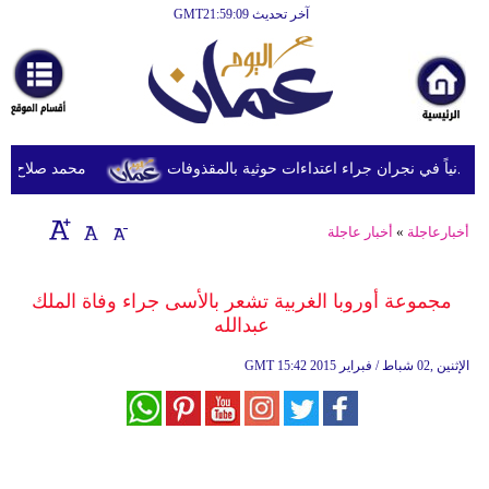
آخر تحديث GMT21:59:09
الرئيسية
أخبارعاجلة
رياضة
ثقافة
محمد صلاح يصل ترك
إقتصاد
أخبارعاجلة
»
أخبار عاجلة
فن
وموسيقى
مجموعة أوروبا الغربية تشعر بالأسى جراء وفاة الملك
عبدالله
أزياء
15:42 2015 الإثنين ,02 شباط / فبراير
GMT
صحة
وتغذية
سياحة