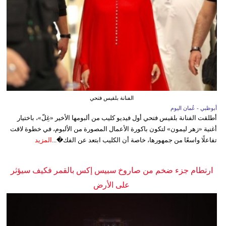
الفنانة بلقيس فتحي
أبوظبي - عُمان اليوم
أطلقت الفنانة بلقيس فتحي أول فيديو كليب من ألبومها الأخير «غِلّ»، باختيار
أغنية «زهر ليمون» لتكون باكورة الأعمال المصورة من الألبوم، في خطوة لاقت
تفاعلًا واسعًا من جمهورها، خاصة أن الكليب ابتعد عن الفك�...
المزيد
ارتطام جزء ضخم من صاروخ سبيس إكس بالقمر فكيف سيؤثر
على الأرض