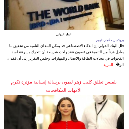
البنك الدولي
بروكسل - عُمان اليوم
قال البنك الدولي إن الذكاء الاصطناعي قد يمكن البلدان النامية من تحقيق ما
يعادل قرناً من التنمية في غضون عقد واحد، شريطة أن تتحرك بسرعة لسد
الفجوات في مجالات الطاقة والاتصال والمهارات. وخلص التقرير إلى أن فقدان
الو�...
المزيد
بلقيس تطلق كليب زهر ليمون برسالة إنسانية مؤثرة تكرم
الأمهات المكافحات