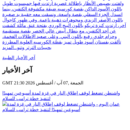
ولفتت بصيبص الأنظار بإطلالة عصرية ارتدت فيها جمبسوت طويل
باللون الأسود الداكن بقصة كورسيه ضيقة مكشوفة الكتفين، بينما
انسدل الجزء السفلي بقصة واسعة، ونسقت معه حقيبة يد صغيرة
باللون الأصفر الزبدي ومجوهرات ذهبية ناعمة. وفي ظهور كاجوال
آخر، ارتدت كنزة تريكو باللون البيج الوردي بفتحة عنق مائلة كشفت
عن أحد الكتفين، مع بنطال أبيض عالي الخصر بقصة مستقيمة
وحزام جلدي رفيع باللون البني. وعلى صعيد الإطلالات الفخمة،
تألقت بفستان أسود طويل تميز بقصّة الكورسيه العلوية المطرزة
بحبيبات الترتر وتنو...
المزيد
آخر الأخبار الطبية
آخر الأخبار
GMT 21:30 2026 الجمعة ,07 آب / أغسطس
واشنطن تضغط لوقف إطلاق النار في غزة لمدة أسبوعين تمهيدًا
لتنفيذ خطة ترامب للسلام