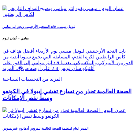
ليونيل ميسي، قائد المنتخب الأرجنتيني ونجم انتر ميامي
ميامي - عُمان اليوم
بات النجم الأرجنتيني ليونيل ميسي يوم الأربعاء أفضل هداف في
كأس الرابطتين لكرة القدم، المسابقة التي تجمع سنويا أندية من
الدوريين الأميركي والمكسيكي، بعدما قاد إنتر ميامي إلى الفوز على
أتلتيكو سان لويس 4-2 على أرضه ض�...
المزيد
المزيد من التحقيقات السياحية
الصحة العالمية تحذر من تسارع تفشي إيبولا في الكونغو
وسط نقص الإمكانات
المدير العام لمنظمة الصحة العالمية تيدروس أدهانوم غيبريسوس