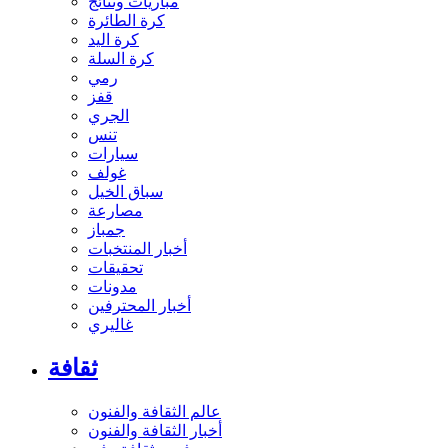
مباريات ونتائج
كرة الطائرة
كرة اليد
كرة السلة
رمي
قفز
الجري
تنس
سيارات
غولف
سباق الخيل
مصارعة
جمباز
أخبار المنتخبات
تحقيقات
مدونات
أخبار المحترفين
غاليري
ثقافة
عالم الثقافة والفنون
أخبار الثقافة والفنون