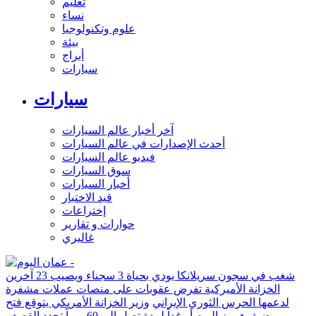
تعليم
نساء
علوم وتكنولوجيا
بيئة
أبراج
سيارات
سيارات
آخر أخبار عالم السيارات
أحدث الإصدارات في عالم السيارات
فيديو عالم السيارات
سوق السيارات
أخبار السيارات
قيد الاختبار
إختراعات
حوارات و تقارير
غاليري
شغب في سجون سريلانكا يودي بحياة 3 سجناء ويصيب 23 آخرين
الخزانة الأميركية تفرض عقوبات على منصات عملات مشفرة
لدعمها الحرس الثوري الإيراني
وزير الخزانة الأمريكي يتوقع فتح
مضيق هرمز اليوم أو غداً لمدة تصل إلى 60 يوماً
تجدد القصف