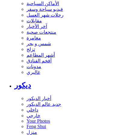
الأماكن السياحية
فيديو سياحة وسفر
رحلات شهر العسل
مقابلات
آخر الأخبار
منتجعات صحية
مغامرة
شمس و بحر
تزلج
أشهر المطاعم
أفخم الفنادق
مدونات
غاليري
ديكور
أخبار الديكور
جديد عالم الديكور
داخلي
خارجي
Your Photos
Feng Shui
منزل