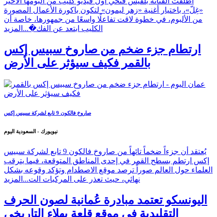
أطلقت الفنانة بلقيس فتحي أول فيديو كليب من ألبومها الأخير
«غِلّ»، باختيار أغنية «زهر ليمون» لتكون باكورة الأعمال المصورة
من الألبوم، في خطوة لاقت تفاعلًا واسعًا من جمهورها، خاصة أن
الكليب ابتعد عن الفك�...
المزيد
ارتطام جزء ضخم من صاروخ سبيس إكس
بالقمر فكيف سيؤثر على الأرض
صاروخ فالكون 9 تابع لشركة سبيس إكس
نيويورك - السعودية اليوم
يُعتقد أن جزءاً ضخماً تائهاً من صاروخ فالكون 9 تابع لشركة سبيس
إكس ارتطم بسطح القمر في إحدى المناطق المتوقعة، فيما يترقب
العلماء حول العالم صوراً ترصد موقع الاصطدام وتؤكد وقوعه بشكل
نهائي، حيث تعذر على المركبات الت...
المزيد
اليونسكو تعتمد مبادرة عُمانية لصون الحرف
التقليدية في موقع قلعة بهلاء التاريخي