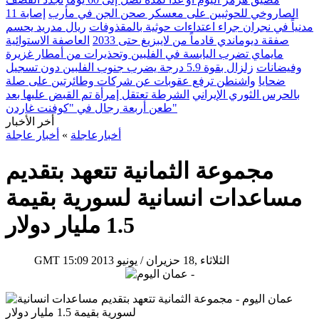
الصاروخي للحوثيين على معسكر صحن الجن في مأرب
إصابة 11
مدنياً في نجران جراء اعتداءات حوثية بالمقذوفات
ريال مدريد يحسم
صفقة ديوماندي قادماً من لايبزيغ حتى 2033
العاصفة الاستوائية
مايماي تضرب اليابسة في الفلبين وتحذيرات من أمطار غزيرة
وفيضانات
زلزال بقوة 5.9 درجة يضرب جنوب الفلبين دون تسجيل
ضحايا
واشنطن ترفع عقوبات عن شركات وطائرتين على صلة
بالحرس الثوري الإيراني
الشرطة تعتقل إمرأة تم القبض عليها بعد
طعن أربعة رجال في "كوفنت غاردن"
أخر الأخبار
أخبارعاجلة
»
أخبار عاجلة
مجموعة الثمانية تتعهد بتقديم
مساعدات انسانية لسورية بقيمة
1.5 مليار دولار
15:09 2013 الثلاثاء ,18 حزيران / يونيو
GMT