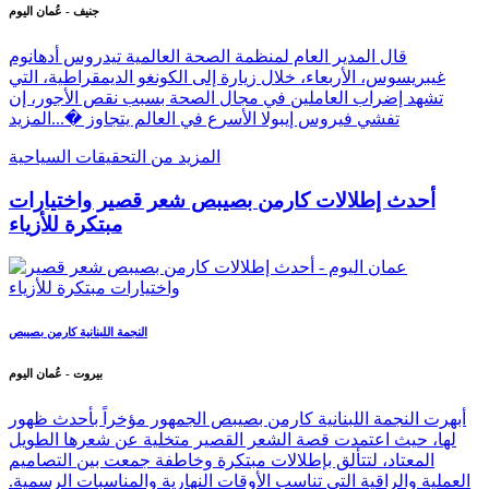
جنيف - عُمان اليوم
قال المدير العام لمنظمة الصحة العالمية تيدروس أدهانوم
غيبريسوس، الأربعاء، خلال زيارة إلى الكونغو الديمقراطية، التي
تشهد إضراب العاملين في مجال الصحة بسبب نقص الأجور، إن
تفشي فيروس إيبولا الأسرع في العالم يتجاوز �...
المزيد
المزيد من التحقيقات السياحية
أحدث إطلالات كارمن بصيبص شعر قصير واختيارات
مبتكرة للأزياء
النجمة اللبنانية كارمن بصيبص
بيروت - عُمان اليوم
أبهرت النجمة اللبنانية كارمن بصيبص الجمهور مؤخراً بأحدث ظهور
لها، حيث اعتمدت قصة الشعر القصير متخلية عن شعرها الطويل
المعتاد، لتتألق بإطلالات مبتكرة وخاطفة جمعت بين التصاميم
العملية والراقية التي تناسب الأوقات النهارية والمناسبات الرسمية.