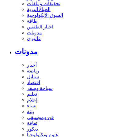
تحقيقات وملفات
الحياة البرية
السوق الإيكولوجية
طاقة
اخبار الطقس
مدونات
غاليري
مدونات
أخبار
رياضة
ستايل
اقتصاد
سياحة وسفر
تعليم
إعلام
نساء
بيئة
فن وموسيقى
ثقافة
ديكور
علوم وتكنولوجيا