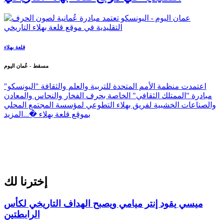
قلعة بهلاء
مسقط - عُمان اليوم
اعتمدت منظمة الأمم المتحدة للتربية والعلم والثقافة "اليونسكو"
مبادرة "الممتلك الثقافي" الخاصة بحرف الفخار والنحاس والمعادن
والصناعات الخشبية لفريق بهلاء التطوعي لمؤسسة المجتمع المحلي
بموقع قلعة بهلاء �...
المزيد
إخترنا لك
ميسي يقود إنتر ميامي ويصبح الهداف التاريخي لكأس
الرابطتين