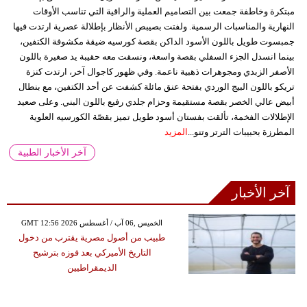
مبتكرة وخاطفة جمعت بين التصاميم العملية والراقية التي تناسب الأوقات
النهارية والمناسبات الرسمية. ولفتت بصيبص الأنظار بإطلالة عصرية ارتدت فيها
جمبسوت طويل باللون الأسود الداكن بقصة كورسيه ضيقة مكشوفة الكتفين،
بينما انسدل الجزء السفلي بقصة واسعة، ونسقت معه حقيبة يد صغيرة باللون
الأصفر الزبدي ومجوهرات ذهبية ناعمة. وفي ظهور كاجوال آخر، ارتدت كنزة
تريكو باللون البيج الوردي بفتحة عنق مائلة كشفت عن أحد الكتفين، مع بنطال
أبيض عالي الخصر بقصة مستقيمة وحزام جلدي رفيع باللون البني. وعلى صعيد
الإطلالات الفخمة، تألقت بفستان أسود طويل تميز بقصّة الكورسيه العلوية
المطرزة بحبيبات الترتر وتنو...
المزيد
آخر الأخبار الطبية
آخر الأخبار
GMT 12:56 2026 الخميس ,06 آب / أغسطس
طبيب من أصول مصرية يقترب من دخول
التاريخ الأميركي بعد فوزه بترشيح
الديمقراطيين