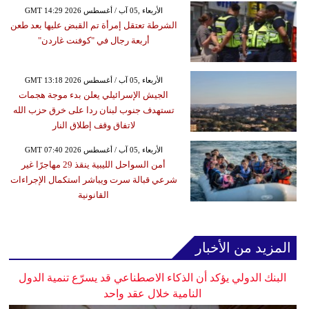
GMT 14:29 2026 الأربعاء ,05 آب / أغسطس
الشرطة تعتقل إمرأة تم القبض عليها بعد طعن
أربعة رجال في "كوفنت غاردن"
GMT 13:18 2026 الأربعاء ,05 آب / أغسطس
الجيش الإسرائيلي يعلن بدء موجة هجمات
تستهدف جنوب لبنان ردا على خرق حزب الله
لاتفاق وقف إطلاق النار
GMT 07:40 2026 الأربعاء ,05 آب / أغسطس
أمن السواحل الليبية ينقذ 29 مهاجرًا غير
شرعي قبالة سرت ويباشر استكمال الإجراءات
القانونية
المزيد من الأخبار
البنك الدولي يؤكد أن الذكاء الاصطناعي قد يسرّع تنمية الدول
النامية خلال عقد واحد