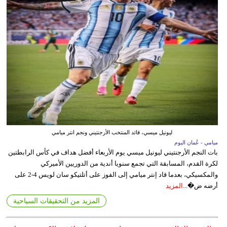
ليونيل ميسي، قائد المنتخب الأرجنتيني ونجم انتر ميامي
ميامي - عُمان اليوم
بات النجم الأرجنتيني ليونيل ميسي يوم الأربعاء أفضل هداف في كأس الرابطتين
لكرة القدم، المسابقة التي تجمع سنويا أندية من الدوريين الأميركي
والمكسيكي، بعدما قاد إنتر ميامي إلى الفوز على أتلتيكو سان لويس 4-2 على
أرضه ض�...
المزيد
المزيد من التحقيقات السياحية