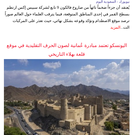
نيويورك - السعودية اليوم
يُعتقد أن جزءاً ضخماً تائهاً من صاروخ فالكون 9 تابع لشركة سبيس إكس ارتطم
بسطح القمر في إحدى المناطق المتوقعة، فيما يترقب العلماء حول العالم صوراً
ترصد موقع الاصطدام وتؤكد وقوعه بشكل نهائي، حيث تعذر على المركبات
الت...
المزيد
اليونسكو تعتمد مبادرة عُمانية لصون الحرف التقليدية في موقع
قلعة بهلاء التاريخي