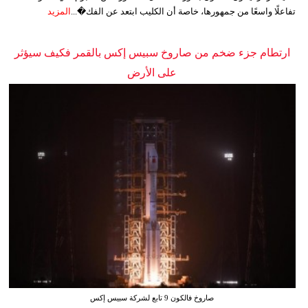
تفاعلًا واسعًا من جمهورها، خاصة أن الكليب ابتعد عن الفك�...
المزيد
ارتطام جزء ضخم من صاروخ سبيس إكس بالقمر فكيف سيؤثر
على الأرض
صاروخ فالكون 9 تابع لشركة سبيس إكس