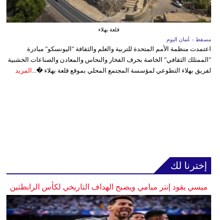
قلعة بهلاء
مسقط - عُمان اليوم
اعتمدت منظمة الأمم المتحدة للتربية والعلم والثقافة "اليونسكو" مبادرة
"الممتلك الثقافي" الخاصة بحرف الفخار والنحاس والمعادن والصناعات الخشبية
لفريق بهلاء التطوعي لمؤسسة المجتمع المحلي بموقع قلعة بهلاء �...
المزيد
إخترنا لك
ميسي يقود إنتر ميامي ويصبح الهداف التاريخي لكأس الرابطتين