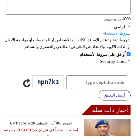
فيديو
: Characters Left
سيارات
*
إلزامي
شروط الاستخدام
شروط النشر:
عدم الإساءة للكاتب أو للأشخاص أو للمقدسات أو مهاجمة الأديان
أو الذات الالهية. والابتعاد عن التحريض الطائفي والعنصري والشتائم.
اُوافق على شروط الأستخدام
Security Code
*
أرسل التعليق
أخبار ذات صلة
GMT 21:59 2026 الخميس ,06 آب / أغسطس
إصابة 11 مدنياً في نجران جراء اعتداءات حوثية