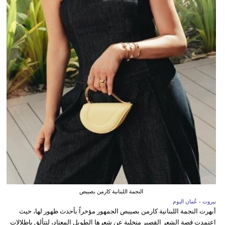
النجمة اللبنانية كارمن بصيبص
بيروت - عُمان اليوم
أبهرت النجمة اللبنانية كارمن بصيبص الجمهور مؤخراً بأحدث ظهور لها، حيث
اعتمدت قصة الشعر القصير متخلية عن شعرها الطويل المعتاد، لتتألق بإطلالات