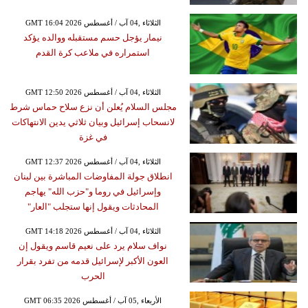
GMT 16:04 2026 الثلاثاء ,04 آب / أغسطس
نيمار يؤجل حسم مستقبله ووالده يؤكد
استمراره في ملاعب كرة القدم
GMT 12:50 2026 الثلاثاء ,04 آب / أغسطس
مجلس السلام يُعلن أن نزع سلاح حماس شرط
لانسحاب إسرائيل وبيان ثلاثي يدين الانتهاكات
في غزة
GMT 12:37 2026 الثلاثاء ,04 آب / أغسطس
انطلاق جولة المفاوضات المباشرة بين لبنان
وإسرائيل في روما و"حزب الله" يهاجم
المحادثات ويقول إنها ستجلب "العار"
GMT 14:18 2026 الثلاثاء ,04 آب / أغسطس
نواف سلام يرد على نعيم قاسم ويقول إن
العون الأكبر لإسرائيل قدمه من تفرد بقرار
الحرب
GMT 06:35 2026 الأربعاء ,05 آب / أغسطس