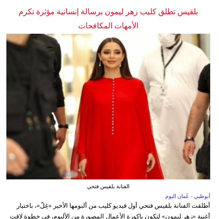
بلقيس تطلق كليب زهر ليمون برسالة إنسانية مؤثرة تكرم
الأمهات المكافحات
الفنانة بلقيس فتحي
أبوظبي - عُمان اليوم
أطلقت الفنانة بلقيس فتحي أول فيديو كليب من ألبومها الأخير «غِلّ»، باختيار
أغنية «زهر ليمون» لتكون باكورة الأعمال المصورة من الألبوم، في خطوة لاقت