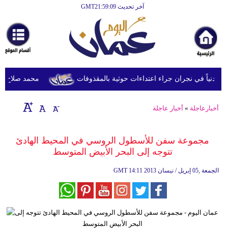
آخر تحديث GMT21:59:09
الرئيسية
أخبارعاجلة
رياضة
ثقافة
محمد صلاح يصل ترك
إقتصاد
أخبارعاجلة
»
أخبار عاجلة
فن
وموسيقى
مجموعة سفن للأسطول الروسي في المحيط الهادئ
تتوجه إلى البحر الأبيض المتوسط
أزياء
14:11 2013 الجمعة ,05 إبريل / نيسان
GMT
صحة
وتغذية
سياحة