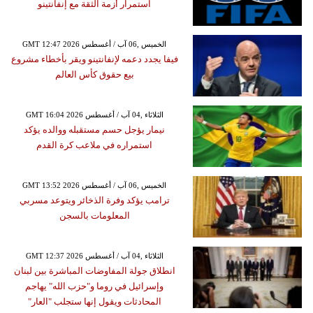
استمرار أزمة الثقة مع إنفانتينو
GMT 12:47 2026 الخميس ,06 آب / أغسطس
فيفا يجدد دعمه لإنفانتينو ويقر بأخطاء مشروع
بيع حقوق كأس العالم
GMT 16:04 2026 الثلاثاء ,04 آب / أغسطس
نيمار يؤجل حسم مستقبله ووالده يؤكد
استمراره في ملاعب كرة القدم
GMT 13:52 2026 الخميس ,06 آب / أغسطس
ترامب يؤكد وفرة الذخائر ويتوعد مسربي
المعلومات بالسجن
GMT 12:37 2026 الثلاثاء ,04 آب / أغسطس
انطلاق جولة المفاوضات المباشرة بين لبنان
وإسرائيل في روما و"حزب الله" يهاجم
المحادثات ويقول إنها ستجلب "العار"