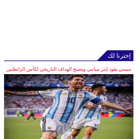
إخترنا لك
ميسي يقود إنتر ميامي ويصبح الهداف التاريخي لكأس الرابطتين