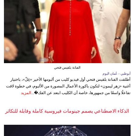
الفنانة بلقيس فتحي
أبوظبي - عُمان اليوم
أطلقت الفنانة بلقيس فتحي أول فيديو كليب من ألبومها الأخير «غِلّ»، باختيار
أغنية «زهر ليمون» لتكون باكورة الأعمال المصورة من الألبوم، في خطوة لاقت
تفاعلًا واسعًا من جمهورها، خاصة أن الكليب ابتعد عن الفك�...
المزيد
الذكاء الاصطناعي يصمم جينومات فيروسية كاملة وقابلة للتكاثر