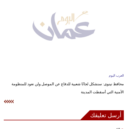
وسفر
ديكور
أخبار
إعلام
تعليم
مرأة
العرب اليوم
علوم
محافظ نينوى: سنشكل لجانًا شعبية للدفاع عن الموصل ولن نعود للمنظومة
وتكنولوجيا
الأمنية التي أسقطت المدينة
بيئة
مدوَّنات
أرسل تعليقك
أبراج