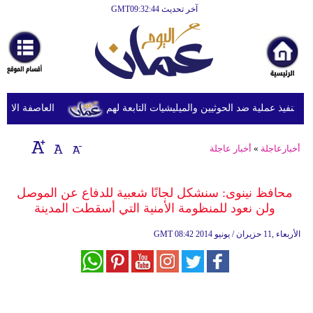
آخر تحديث GMT09:32:44
الرئيسية
أخبارعاجلة
رياضة
ثقافة
نفيذ عملية ضد الحوثيين والميليشيات التابعة لهم
العاصفة الاستوائ
إقتصاد
أخبارعاجلة
»
أخبار عاجلة
فن
وموسيقى
محافظ نينوى: سنشكل لجانًا شعبية للدفاع عن الموصل
ولن نعود للمنظومة الأمنية التي أسقطت المدينة
أزياء
08:42 2014 الأربعاء ,11 حزيران / يونيو
GMT
صحة
وتغذية
سياحة