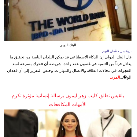
البنك الدولي
بروكسل - عُمان اليوم
قال البنك الدولي إن الذكاء الاصطناعي قد يمكن البلدان النامية من تحقيق ما
يعادل قرناً من التنمية في غضون عقد واحد، شريطة أن تتحرك بسرعة لسد
الفجوات في مجالات الطاقة والاتصال والمهارات. وخلص التقرير إلى أن فقدان
الو�...
المزيد
بلقيس تطلق كليب زهر ليمون برسالة إنسانية مؤثرة تكرم
الأمهات المكافحات