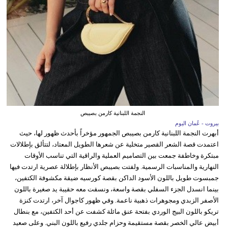
النجمة اللبنانية كارمن بصيبص
بيروت - عُمان اليوم
أبهرت النجمة اللبنانية كارمن بصيبص الجمهور مؤخراً بأحدث ظهور لها، حيث
اعتمدت قصة الشعر القصير متخلية عن شعرها الطويل المعتاد، لتتألق بإطلالات
مبتكرة وخاطفة جمعت بين التصاميم العملية والراقية التي تناسب الأوقات
النهارية والمناسبات الرسمية. ولفتت بصيبص الأنظار بإطلالة عصرية ارتدت فيها
جمبسوت طويل باللون الأسود الداكن بقصة كورسيه ضيقة مكشوفة الكتفين،
بينما انسدل الجزء السفلي بقصة واسعة، ونسقت معه حقيبة يد صغيرة باللون
الأصفر الزبدي ومجوهرات ذهبية ناعمة. وفي ظهور كاجوال آخر، ارتدت كنزة
تريكو باللون البيج الوردي بفتحة عنق مائلة كشفت عن أحد الكتفين، مع بنطال
أبيض عالي الخصر بقصة مستقيمة وحزام جلدي رفيع باللون البني. وعلى صعيد