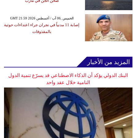
صحن الجن في مأرب
GMT 21:59 2026 الخميس ,06 آب / أغسطس
إصابة 11 مدنياً في نجران جراء اعتداءات حوثية
بالمقذوفات
المزيد من الأخبار
البنك الدولي يؤكد أن الذكاء الاصطناعي قد يسرّع تنمية الدول
النامية خلال عقد واحد