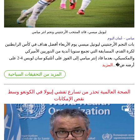
ليونيل ميسي، قائد المنتخب الأرجنتيني ونجم انتر ميامي
ميامي - عُمان اليوم
بات النجم الأرجنتيني ليونيل ميسي يوم الأربعاء أفضل هداف في كأس الرابطتين
لكرة القدم، المسابقة التي تجمع سنويا أندية من الدوريين الأميركي
والمكسيكي، بعدما قاد إنتر ميامي إلى الفوز على أتلتيكو سان لويس 4-2 على
أرضه ض�...
المزيد
المزيد من التحقيقات السياحية
الصحة العالمية تحذر من تسارع تفشي إيبولا في الكونغو وسط
نقص الإمكانات