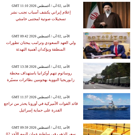
GMT 11:10 2026 الأحد ,02 آب / أغسطس
إعلام إيراني يكشف أسباب تجنب نشر
تسجيلات صوتية لمجتبى خامنئي
GMT 09:42 2026 الأحد ,02 آب / أغسطس
ولي العهد السعودي وترامب يبحثان تطورات
المنطقة ويؤكدان أهمية التهدئة
GMT 13:38 2026 الأحد ,02 آب / أغسطس
روساتوم تتهم أوكرانيا باستهداف محطة
زابوريجيا النووية بهجومين بطائرات مسيّرة
GMT 11:37 2026 الأحد ,02 آب / أغسطس
قائد القوات الأميركية في أوروبا يحذر من تراجع
القدرة على حماية إسرائيل
GMT 09:59 2026 الأحد ,02 آب / أغسطس
سعر الذهب في سلطنة عمان اليوم الأحد 02