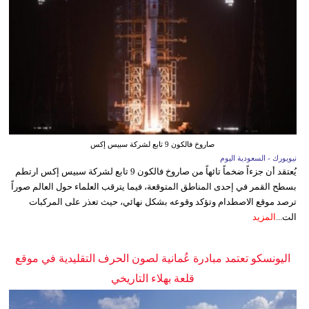
صاروخ فالكون 9 تابع لشركة سبيس إكس
نيويورك - السعودية اليوم
يُعتقد أن جزءاً ضخماً تائهاً من صاروخ فالكون 9 تابع لشركة سبيس إكس ارتطم
بسطح القمر في إحدى المناطق المتوقعة، فيما يترقب العلماء حول العالم صوراً
ترصد موقع الاصطدام وتؤكد وقوعه بشكل نهائي، حيث تعذر على المركبات
الت...
المزيد
اليونسكو تعتمد مبادرة عُمانية لصون الحرف التقليدية في موقع
قلعة بهلاء التاريخي