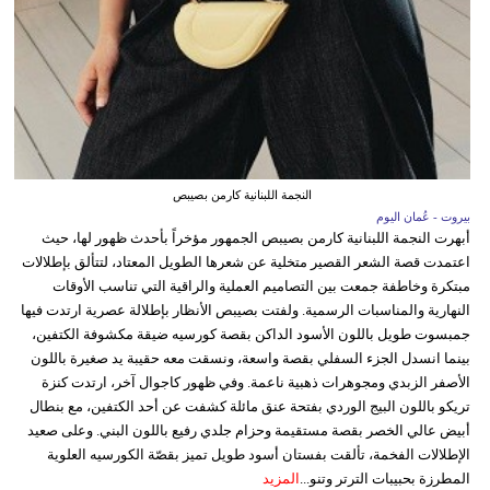
النجمة اللبنانية كارمن بصيبص
بيروت - عُمان اليوم
أبهرت النجمة اللبنانية كارمن بصيبص الجمهور مؤخراً بأحدث ظهور لها، حيث
اعتمدت قصة الشعر القصير متخلية عن شعرها الطويل المعتاد، لتتألق بإطلالات
مبتكرة وخاطفة جمعت بين التصاميم العملية والراقية التي تناسب الأوقات
النهارية والمناسبات الرسمية. ولفتت بصيبص الأنظار بإطلالة عصرية ارتدت فيها
جمبسوت طويل باللون الأسود الداكن بقصة كورسيه ضيقة مكشوفة الكتفين،
بينما انسدل الجزء السفلي بقصة واسعة، ونسقت معه حقيبة يد صغيرة باللون
الأصفر الزبدي ومجوهرات ذهبية ناعمة. وفي ظهور كاجوال آخر، ارتدت كنزة
تريكو باللون البيج الوردي بفتحة عنق مائلة كشفت عن أحد الكتفين، مع بنطال
أبيض عالي الخصر بقصة مستقيمة وحزام جلدي رفيع باللون البني. وعلى صعيد
الإطلالات الفخمة، تألقت بفستان أسود طويل تميز بقصّة الكورسيه العلوية
المطرزة بحبيبات الترتر وتنو...
المزيد