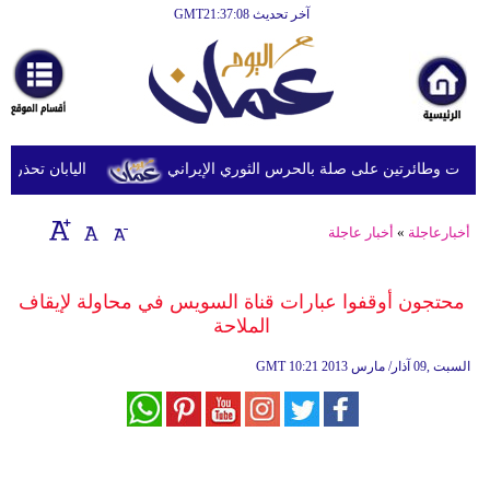
آخر تحديث GMT21:37:08
الرئيسية
أخبارعاجلة
رياضة
ثقافة
 وطائرتين على صلة بالحرس الثوري الإيراني
اليابان تحذر من ا
إقتصاد
أخبارعاجلة
»
أخبار عاجلة
فن
وموسيقى
محتجون أوقفوا عبارات قناة السويس في محاولة لإيقاف
الملاحة
أزياء
10:21 2013 السبت ,09 آذار/ مارس
GMT
صحة
وتغذية
سياحة