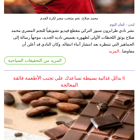
محمد صلاح، نجم منتخب مصر لكرة القدم
لندن - عُمان اليوم
نشر نادي طرابزون سبور التركي مقطع فيديو تشويقياً للنجم المصري محمد
صلاح يوثق اللحظات الأولى لظهوره بقميص ناديه الجديد، موجهاً رسالة إلى
الجماهير التي تنتظره بعد انتشار أنباء انتقاله. وكان النادي قد أعلن أن
مفاوضا...
المزيد
المزيد من التحقيقات السياحية
6 بدائل غذائية بسيطة تساعدك على تجنب الأطعمة فائقة
المعالجة