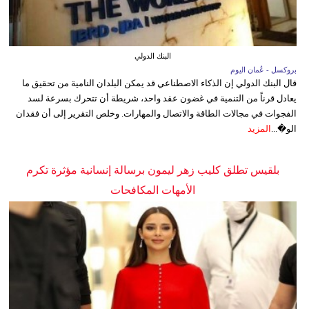
البنك الدولي
بروكسل - عُمان اليوم
قال البنك الدولي إن الذكاء الاصطناعي قد يمكن البلدان النامية من تحقيق ما
يعادل قرناً من التنمية في غضون عقد واحد، شريطة أن تتحرك بسرعة لسد
الفجوات في مجالات الطاقة والاتصال والمهارات. وخلص التقرير إلى أن فقدان
الو�...
المزيد
بلقيس تطلق كليب زهر ليمون برسالة إنسانية مؤثرة تكرم
الأمهات المكافحات