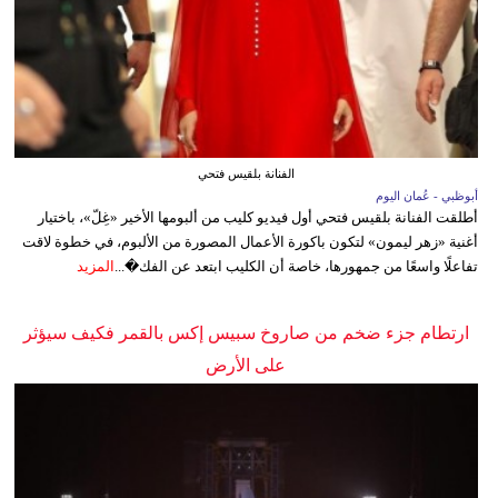
الفنانة بلقيس فتحي
أبوظبي - عُمان اليوم
أطلقت الفنانة بلقيس فتحي أول فيديو كليب من ألبومها الأخير «غِلّ»، باختيار
أغنية «زهر ليمون» لتكون باكورة الأعمال المصورة من الألبوم، في خطوة لاقت
تفاعلًا واسعًا من جمهورها، خاصة أن الكليب ابتعد عن الفك�...
المزيد
ارتطام جزء ضخم من صاروخ سبيس إكس بالقمر فكيف سيؤثر
على الأرض