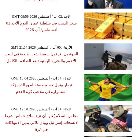
GMT 09:59 2026 الأحد ,02 آب / أغسطس
سعر الذهب في سلطنة عمان اليوم الأحد 02
أغسطس/ آب 2026
GMT 21:57 2026 الأربعاء ,05 آب / أغسطس
الحوثيون يغرقون سفينة شحن هندية في البحر
الأحمر والبحرية اليمنية تنقذ الطاقم بالكامل
GMT 16:04 2026 الثلاثاء ,04 آب / أغسطس
نيمار يؤجل حسم مستقبله ووالده يؤكد
استمراره في ملاعب كرة القدم
GMT 12:50 2026 الثلاثاء ,04 آب / أغسطس
مجلس السلام يُعلن أن نزع سلاح حماس شرط
لانسحاب إسرائيل وبيان ثلاثي يدين الانتهاكات
في غزة