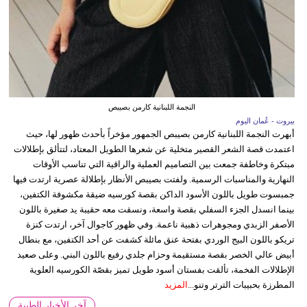
النجمة اللبنانية كارمن بصيبص
بيروت - عُمان اليوم
أبهرت النجمة اللبنانية كارمن بصيبص الجمهور مؤخراً بأحدث ظهور لها، حيث
اعتمدت قصة الشعر القصير متخلية عن شعرها الطويل المعتاد، لتتألق بإطلالات
مبتكرة وخاطفة جمعت بين التصاميم العملية والراقية التي تناسب الأوقات
النهارية والمناسبات الرسمية. ولفتت بصيبص الأنظار بإطلالة عصرية ارتدت فيها
جمبسوت طويل باللون الأسود الداكن بقصة كورسيه ضيقة مكشوفة الكتفين،
بينما انسدل الجزء السفلي بقصة واسعة، ونسقت معه حقيبة يد صغيرة باللون
الأصفر الزبدي ومجوهرات ذهبية ناعمة. وفي ظهور كاجوال آخر، ارتدت كنزة
تريكو باللون البيج الوردي بفتحة عنق مائلة كشفت عن أحد الكتفين، مع بنطال
أبيض عالي الخصر بقصة مستقيمة وحزام جلدي رفيع باللون البني. وعلى صعيد
الإطلالات الفخمة، تألقت بفستان أسود طويل تميز بقصّة الكورسيه العلوية
المطرزة بحبيبات الترتر وتنو...
المزيد
آخر الأخبار الطبية