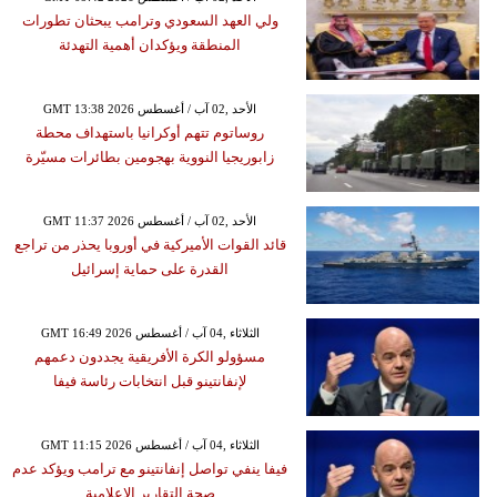
ولي العهد السعودي وترامب يبحثان تطورات
المنطقة ويؤكدان أهمية التهدئة
GMT 13:38 2026 الأحد ,02 آب / أغسطس
روساتوم تتهم أوكرانيا باستهداف محطة
زابوريجيا النووية بهجومين بطائرات مسيّرة
GMT 11:37 2026 الأحد ,02 آب / أغسطس
قائد القوات الأميركية في أوروبا يحذر من تراجع
القدرة على حماية إسرائيل
GMT 16:49 2026 الثلاثاء ,04 آب / أغسطس
مسؤولو الكرة الأفريقية يجددون دعمهم
لإنفانتينو قبل انتخابات رئاسة فيفا
GMT 11:15 2026 الثلاثاء ,04 آب / أغسطس
فيفا ينفي تواصل إنفانتينو مع ترامب ويؤكد عدم
صحة التقارير الإعلامية