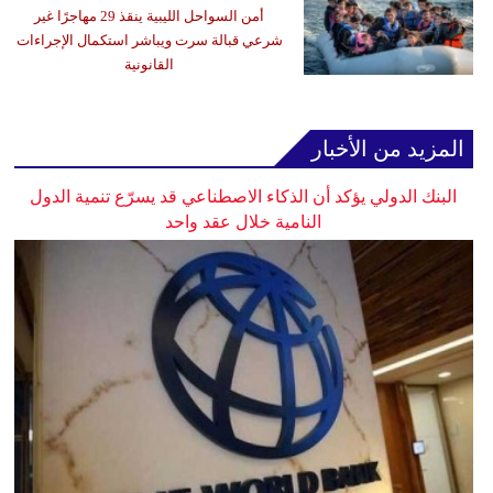
أمن السواحل الليبية ينقذ 29 مهاجرًا غير
شرعي قبالة سرت ويباشر استكمال الإجراءات
القانونية
المزيد من الأخبار
البنك الدولي يؤكد أن الذكاء الاصطناعي قد يسرّع تنمية الدول
النامية خلال عقد واحد