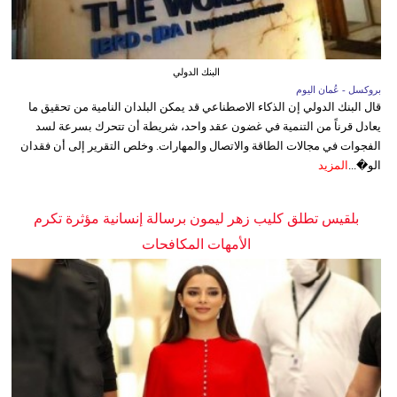
البنك الدولي
بروكسل - عُمان اليوم
قال البنك الدولي إن الذكاء الاصطناعي قد يمكن البلدان النامية من تحقيق ما
يعادل قرناً من التنمية في غضون عقد واحد، شريطة أن تتحرك بسرعة لسد
الفجوات في مجالات الطاقة والاتصال والمهارات. وخلص التقرير إلى أن فقدان
الو�...
المزيد
بلقيس تطلق كليب زهر ليمون برسالة إنسانية مؤثرة تكرم
الأمهات المكافحات