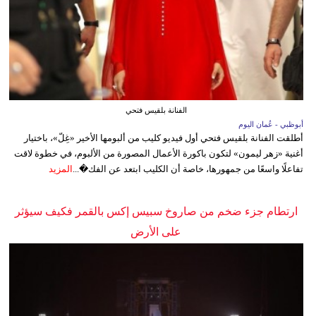
الفنانة بلقيس فتحي
أبوظبي - عُمان اليوم
أطلقت الفنانة بلقيس فتحي أول فيديو كليب من ألبومها الأخير «غِلّ»، باختيار
أغنية «زهر ليمون» لتكون باكورة الأعمال المصورة من الألبوم، في خطوة لاقت
تفاعلًا واسعًا من جمهورها، خاصة أن الكليب ابتعد عن الفك�...
المزيد
ارتطام جزء ضخم من صاروخ سبيس إكس بالقمر فكيف سيؤثر
على الأرض