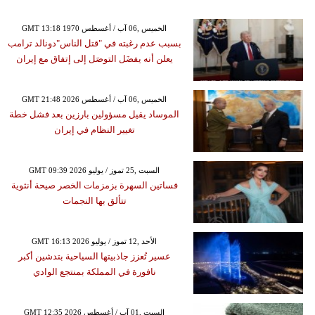
GMT 13:18 1970 الخميس ,06 آب / أغسطس
بسبب عدم رغبته في "قتل الناس"دونالد ترامب
يعلن أنه يفضَل التوصَل إلى إتفاق مع إيران
GMT 21:48 2026 الخميس ,06 آب / أغسطس
الموساد يقيل مسؤولين بارزين بعد فشل خطة
تغيير النظام في إيران
GMT 09:39 2026 السبت ,25 تموز / يوليو
فساتين السهرة بزمزمات الخصر صيحة أنثوية
تتألق بها النجمات
GMT 16:13 2026 الأحد ,12 تموز / يوليو
عسير تُعزز جاذبيتها السياحية بتدشين أكبر
نافورة في المملكة بمنتجع الوادي
GMT 12:35 2026 السبت ,01 آب / أغسطس