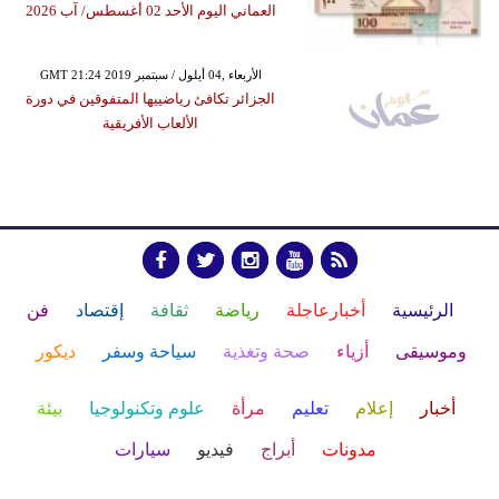
العماني اليوم الأحد 02 أغسطس/ آب 2026
GMT 21:24 2019 الأربعاء ,04 أيلول / سبتمبر
الجزائر تكافئ رياضييها المتفوقين في دورة
الألعاب الأفريقية
الرئيسية
أخبارعاجلة
رياضة
ثقافة
إقتصاد
فن
وموسيقى
أزياء
صحة وتغذية
سياحة وسفر
ديكور
أخبار
إعلام
تعليم
مرأة
علوم وتكنولوجيا
بيئة
مدونات
أبراج
فيديو
سيارات