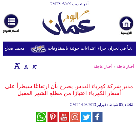
آخر تحديث GMT21:59:09
الرئيسية
أخبارعاجلة
رياضة
ثقافة
محمد صلاح يصل ترك
إقتصاد
أخبارعاجلة
»
أخبار عاجلة
فن
وموسيقى
مدير شركة كهرباء القدس يصرح بأن ارتفاعًا سيطرأ على
أسعار الكهرباء اعتبارًا من مطلع الشهر المقبل
أزياء
14:03 2013 الثلاثاء ,05 شباط / فبراير
GMT
صحة
وتغذية
سياحة