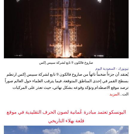
صاروخ فالكون 9 تابع لشركة سبيس إكس
نيويورك - السعودية اليوم
يُعتقد أن جزءاً ضخماً تائهاً من صاروخ فالكون 9 تابع لشركة سبيس إكس ارتطم
بسطح القمر في إحدى المناطق المتوقعة، فيما يترقب العلماء حول العالم صوراً
ترصد موقع الاصطدام وتؤكد وقوعه بشكل نهائي، حيث تعذر على المركبات
الت...
المزيد
اليونسكو تعتمد مبادرة عُمانية لصون الحرف التقليدية في موقع
قلعة بهلاء التاريخي