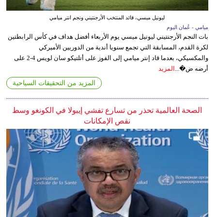
ليونيل ميسي، قائد المنتخب الأرجنتيني ونجم انتر ميامي
ميامي - عُمان اليوم
بات النجم الأرجنتيني ليونيل ميسي يوم الأربعاء أفضل هداف في كأس الرابطتين
لكرة القدم، المسابقة التي تجمع سنويا أندية من الدوريين الأميركي
والمكسيكي، بعدما قاد إنتر ميامي إلى الفوز على أتلتيكو سان لويس 4-2 على
أرضه ض�...
المزيد
المزيد من التحقيقات السياحية
الصحة العالمية تحذر من تسارع تفشي إيبولا في الكونغو وسط
نقص الإمكانات