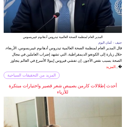
المدير العام لمنظمة الصحة العالمية تيدروس أدهانوم غيبريسوس
جنيف - عُمان اليوم
قال المدير العام لمنظمة الصحة العالمية تيدروس أدهانوم غيبريسوس، الأربعاء،
خلال زيارة إلى الكونغو الديمقراطية، التي تشهد إضراب العاملين في مجال
الصحة بسبب نقص الأجور، إن تفشي فيروس إيبولا الأسرع في العالم يتجاوز
�...
المزيد
المزيد من التحقيقات السياحية
أحدث إطلالات كارمن بصيبص شعر قصير واختيارات مبتكرة
للأزياء