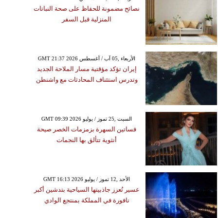
نصائح مضمونة للحفاظ على صحة النباتات
المنزلية قبل السفر
GMT 21:37 2026 الأربعاء ,05 آب / أغسطس
إيران تؤكد مؤقتية مسار الملاحة الجديد
وتدرس استئناف المحادثات مع واشنطن
GMT 09:39 2026 السبت ,25 تموز / يوليو
فساتين السهرة بزمزمات الخصر صيحة
أنثوية تتألق بها النجمات
GMT 16:13 2026 الأحد ,12 تموز / يوليو
عسير تُعزز جاذبيتها السياحية بتدشين أكبر
نافورة في المملكة بمنتجع الوادي