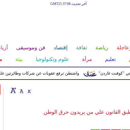
آخر تحديث GMT21:37:08
عاجلة
رياضة
ثقافة
إقتصاد
فن وموسيقى
أزياء
تعليم
مرأة
علوم وتكنولوجيا
بيئة
م
نت غاردن"
واشنطن ترفع عقوبات عن شركات وطائرتين على صلة بال
بق القانون علي من يريدون حرق الوطن