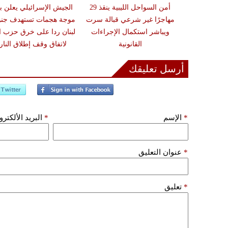
زلزال بقوة 6.3 درجة يضرب
أمن السواحل الليبية ينقذ 29
الجيش الإسرائيلي يعلن ب
ون تحذيرات من
مهاجرًا غير شرعي قبالة سرت
موجة هجمات تستهدف جن
أضرار فورية
ويباشر استكمال الإجراءات
لبنان ردا على خرق حزب ال
القانونية
لاتفاق وقف إطلاق النار
أرسل تعليقك
*
الإسم
*
البريد الألكتر
*
عنوان التعليق
*
تعليق