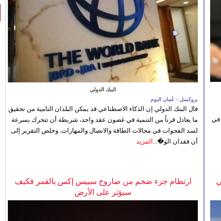
البنك الدولي
بروكسل - عُمان اليوم
قال البنك الدولي إن الذكاء الاصطناعي قد يمكن البلدان النامية من تحقيق
 في
ما يعادل قرناً من التنمية في غضون عقد واحد، شريطة أن تتحرك بسرعة
لسد الفجوات في مجالات الطاقة والاتصال والمهارات. وخلص التقرير إلى
أن فقدان الو�...
المزيد
ي
ارتطام جزء ضخم من صاروخ سبيس إكس بالقمر فكيف
سيؤثر على الأرض