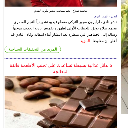
محمد صلاح، نجم منتخب مصر لكرة القدم
لندن - عُمان اليوم
نشر نادي طرابزون سبور التركي مقطع فيديو تشويقياً للنجم المصري
محمد صلاح يوثق اللحظات الأولى لظهوره بقميص ناديه الجديد، موجهاً
رسالة إلى الجماهير التي تنتظره بعد انتشار أنباء انتقاله. وكان النادي قد
أعلن أن مفاوضا...
المزيد
المزيد من التحقيقات السياحية
6 بدائل غذائية بسيطة تساعدك على تجنب الأطعمة فائقة
المعالجة