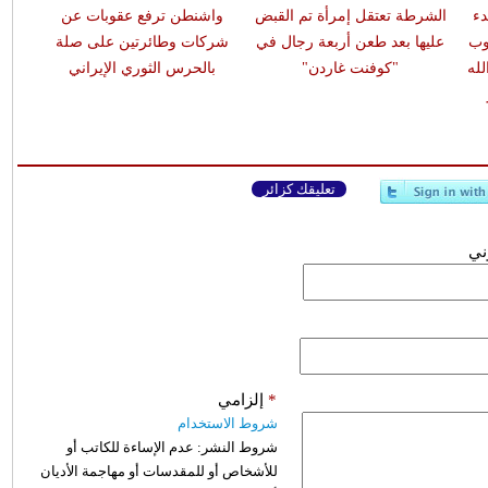
دء
الشرطة تعتقل إمرأة تم القبض
واشنطن ترفع عقوبات عن
وب
عليها بعد طعن أربعة رجال في
شركات وطائرتين على صلة
له
"كوفنت غاردن"
بالحرس الثوري الإيراني
تعليقك كزائر
وني
*
إلزامي
شروط الاستخدام
شروط النشر:
عدم الإساءة للكاتب أو
للأشخاص أو للمقدسات أو مهاجمة الأديان