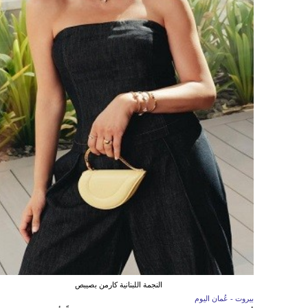
النجمة اللبنانية كارمن بصيبص
بيروت - عُمان اليوم