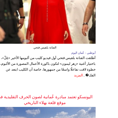
الفنانة بلقيس فتحي
أبوظبي - عُمان اليوم
أطلقت الفنانة بلقيس فتحي أول فيديو كليب من ألبومها الأخير «غِلّ»،
باختيار أغنية «زهر ليمون» لتكون باكورة الأعمال المصورة من الألبوم،
خطوة لاقت تفاعلًا واسعًا من جمهورها، خاصة أن الكليب ابتعد عن
الفك�...
المزيد
اليونسكو تعتمد مبادرة عُمانية لصون الحرف التقليدية ف
موقع قلعة بهلاء التاريخي