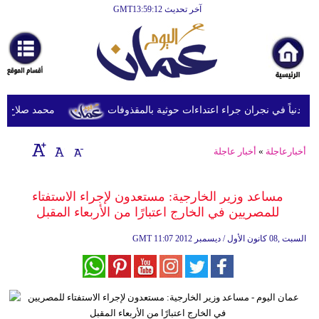
آخر تحديث GMT13:59:12
الرئيسية
أخبارعاجلة
رياضة
ثقافة
محمد صلاح يصل ترك
إقتصاد
أخبارعاجلة
»
أخبار عاجلة
فن
وموسيقى
مساعد وزير الخارجية: مستعدون لإجراء الاستفتاء
للمصريين في الخارج اعتبارًا من الأربعاء المقبل
أزياء
11:07 2012 السبت ,08 كانون الأول / ديسمبر
GMT
صحة
وتغذية
سياحة