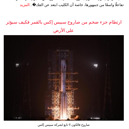
تفاعلًا واسعًا من جمهورها، خاصة أن الكليب ابتعد عن الفك�...
المزيد
ارتطام جزء ضخم من صاروخ سبيس إكس بالقمر فكيف سيؤثر
على الأرض
صاروخ فالكون 9 تابع لشركة سبيس إكس