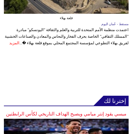
قلعة بهلاء
مسقط - عُمان اليوم
اعتمدت منظمة الأمم المتحدة للتربية والعلم والثقافة "اليونسكو" مبادرة
"الممتلك الثقافي" الخاصة بحرف الفخار والنحاس والمعادن والصناعات الخشبية
لفريق بهلاء التطوعي لمؤسسة المجتمع المحلي بموقع قلعة بهلاء �...
المزيد
إخترنا لك
ميسي يقود إنتر ميامي ويصبح الهداف التاريخي لكأس الرابطتين