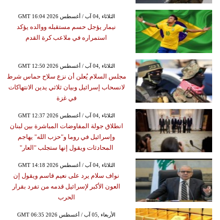
GMT 16:04 2026 الثلاثاء ,04 آب / أغسطس
نيمار يؤجل حسم مستقبله ووالده يؤكد
استمراره في ملاعب كرة القدم
GMT 12:50 2026 الثلاثاء ,04 آب / أغسطس
مجلس السلام يُعلن أن نزع سلاح حماس شرط
لانسحاب إسرائيل وبيان ثلاثي يدين الانتهاكات
في غزة
GMT 12:37 2026 الثلاثاء ,04 آب / أغسطس
انطلاق جولة المفاوضات المباشرة بين لبنان
وإسرائيل في روما و"حزب الله" يهاجم
المحادثات ويقول إنها ستجلب "العار"
GMT 14:18 2026 الثلاثاء ,04 آب / أغسطس
نواف سلام يرد على نعيم قاسم ويقول إن
العون الأكبر لإسرائيل قدمه من تفرد بقرار
الحرب
GMT 06:35 2026 الأربعاء ,05 آب / أغسطس