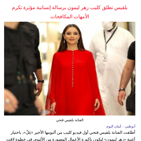
بلقيس تطلق كليب زهر ليمون برسالة إنسانية مؤثرة تكرم
الأمهات المكافحات
الفنانة بلقيس فتحي
أبوظبي - عُمان اليوم
أطلقت الفنانة بلقيس فتحي أول فيديو كليب من ألبومها الأخير «غِلّ»، باختيار
أغنية «زهر ليمون» لتكون باكورة الأعمال المصورة من الألبوم، في خطوة لاقت