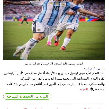
ليونيل ميسي، قائد المنتخب الأرجنتيني ونجم انتر ميامي
ميامي - عُمان اليوم
بات النجم الأرجنتيني ليونيل ميسي يوم الأربعاء أفضل هداف في كأس الرابطتين
لكرة القدم، المسابقة التي تجمع سنويا أندية من الدوريين الأميركي
والمكسيكي، بعدما قاد إنتر ميامي إلى الفوز على أتلتيكو سان لويس 4-2 على
أرضه ض�...
المزيد
المزيد من التحقيقات السياحية