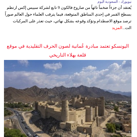
نيويورك - السعودية اليوم
يُعتقد أن جزءاً ضخماً تائهاً من صاروخ فالكون 9 تابع لشركة سبيس إكس ارتطم
بسطح القمر في إحدى المناطق المتوقعة، فيما يترقب العلماء حول العالم صوراً
ترصد موقع الاصطدام وتؤكد وقوعه بشكل نهائي، حيث تعذر على المركبات
الت...
المزيد
اليونسكو تعتمد مبادرة عُمانية لصون الحرف التقليدية في موقع
قلعة بهلاء التاريخي