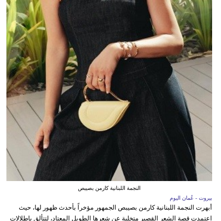
النجمة اللبنانية كارمن بصيبص
بيروت - عُمان اليوم
أبهرت النجمة اللبنانية كارمن بصيبص الجمهور مؤخراً بأحدث ظهور لها، حيث
اعتمدت قصة الشعر القصير متخلية عن شعرها الطويل المعتاد، لتتألق بإطلالات