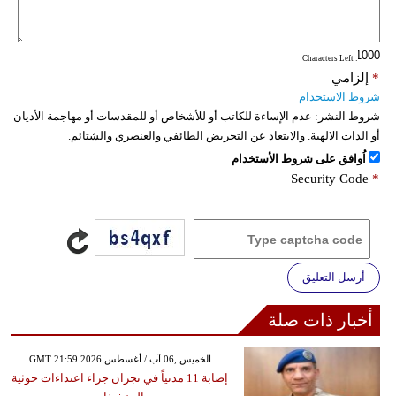
فيديو
: Characters Left
سيارات
*
إلزامي
شروط الاستخدام
شروط النشر:
عدم الإساءة للكاتب أو للأشخاص أو للمقدسات أو مهاجمة الأديان
أو الذات الالهية. والابتعاد عن التحريض الطائفي والعنصري والشتائم.
اُوافق على شروط الأستخدام
Security Code
*
أرسل التعليق
أخبار ذات صلة
GMT 21:59 2026 الخميس ,06 آب / أغسطس
إصابة 11 مدنياً في نجران جراء اعتداءات حوثية