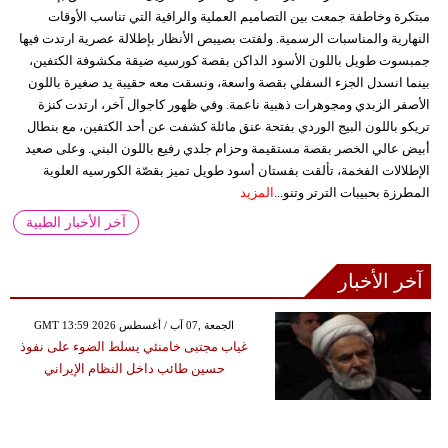
مبتكرة وخاطفة جمعت بين التصاميم العملية والراقية التي تناسب الأوقات
النهارية والمناسبات الرسمية. ولفتت بصيبص الأنظار بإطلالة عصرية ارتدت فيها
جمبسوت طويل باللون الأسود الداكن بقصة كورسيه ضيقة مكشوفة الكتفين،
بينما انسدل الجزء السفلي بقصة واسعة، ونسقت معه حقيبة يد صغيرة باللون
الأصفر الزبدي ومجوهرات ذهبية ناعمة. وفي ظهور كاجوال آخر، ارتدت كنزة
تريكو باللون البيج الوردي بفتحة عنق مائلة كشفت عن أحد الكتفين، مع بنطال
أبيض عالي الخصر بقصة مستقيمة وحزام جلدي رفيع باللون البني. وعلى صعيد
الإطلالات الفخمة، تألقت بفستان أسود طويل تميز بقصّة الكورسيه العلوية
المطرزة بحبيبات الترتر وتنو...
المزيد
آخر الأخبار الطبية
آخر الأخبار
GMT 13:59 2026 الجمعة ,07 آب / أغسطس
غياب مجتبى خامنئي يسلط الضوء على نفوذ
حسين طائب داخل النظام الإيراني