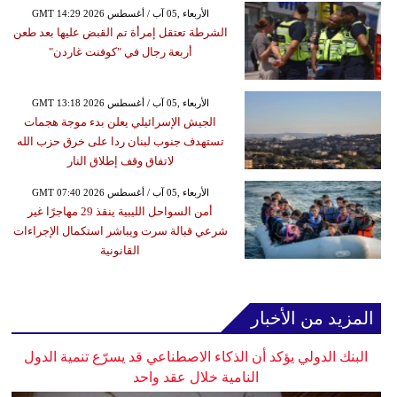
GMT 14:29 2026 الأربعاء ,05 آب / أغسطس
الشرطة تعتقل إمرأة تم القبض عليها بعد طعن
أربعة رجال في "كوفنت غاردن"
GMT 13:18 2026 الأربعاء ,05 آب / أغسطس
الجيش الإسرائيلي يعلن بدء موجة هجمات
تستهدف جنوب لبنان ردا على خرق حزب الله
لاتفاق وقف إطلاق النار
GMT 07:40 2026 الأربعاء ,05 آب / أغسطس
أمن السواحل الليبية ينقذ 29 مهاجرًا غير
شرعي قبالة سرت ويباشر استكمال الإجراءات
القانونية
المزيد من الأخبار
البنك الدولي يؤكد أن الذكاء الاصطناعي قد يسرّع تنمية الدول
النامية خلال عقد واحد