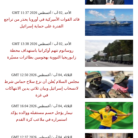
GMT 11:37 2026 الأحد ,02 آب / أغسطس
قائد القوات الأميركية في أوروبا يحذر من تراجع
القدرة على حماية إسرائيل
GMT 13:38 2026 الأحد ,02 آب / أغسطس
روساتوم تتهم أوكرانيا باستهداف محطة
زابوريجيا النووية بهجومين بطائرات مسيّرة
GMT 12:50 2026 الثلاثاء ,04 آب / أغسطس
مجلس السلام يُعلن أن نزع سلاح حماس شرط
لانسحاب إسرائيل وبيان ثلاثي يدين الانتهاكات
في غزة
GMT 16:04 2026 الثلاثاء ,04 آب / أغسطس
نيمار يؤجل حسم مستقبله ووالده يؤكد
استمراره في ملاعب كرة القدم
GMT 12:37 2026 الثلاثاء ,04 آب / أغسطس