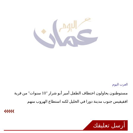
وسفر
ديكور
أخبار
إعلام
تعليم
مرأة
علوم
العرب اليوم
وتكنولوجيا
مستوطنون يحاولون اختطاف الطفل أمير أبو شرار "10 سنوات" من قرية
افقيقيس جنوب مدينة دورا في الخليل لكنه استطاع الهروب منهم
بيئة
مدوَّنات
أرسل تعليقك
أبراج