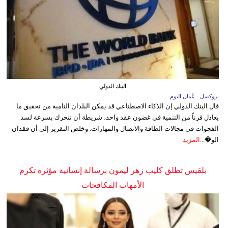
البنك الدولي
بروكسل - عُمان اليوم
قال البنك الدولي إن الذكاء الاصطناعي قد يمكن البلدان النامية من تحقيق ما
يعادل قرناً من التنمية في غضون عقد واحد، شريطة أن تتحرك بسرعة لسد
الفجوات في مجالات الطاقة والاتصال والمهارات. وخلص التقرير إلى أن فقدان
الو�...
المزيد
بلقيس تطلق كليب زهر ليمون برسالة إنسانية مؤثرة تكرم
الأمهات المكافحات