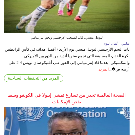
ليونيل ميسي، قائد المنتخب الأرجنتيني ونجم انتر ميامي
ميامي - عُمان اليوم
بات النجم الأرجنتيني ليونيل ميسي يوم الأربعاء أفضل هداف في كأس الرابطتين
لكرة القدم، المسابقة التي تجمع سنويا أندية من الدوريين الأميركي
والمكسيكي، بعدما قاد إنتر ميامي إلى الفوز على أتلتيكو سان لويس 4-2 على
أرضه ض�...
المزيد
المزيد من التحقيقات السياحية
الصحة العالمية تحذر من تسارع تفشي إيبولا في الكونغو وسط
نقص الإمكانات