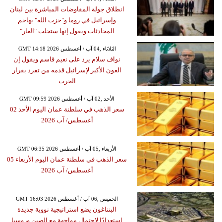
انطلاق جولة المفاوضات المباشرة بين لبنان
وإسرائيل في روما و"حزب الله" يهاجم
المحادثات ويقول إنها ستجلب "العار"
GMT 14:18 2026 الثلاثاء ,04 آب / أغسطس
نواف سلام يرد على نعيم قاسم ويقول إن
العون الأكبر لإسرائيل قدمه من تفرد بقرار
الحرب
GMT 09:59 2026 الأحد ,02 آب / أغسطس
سعر الذهب في سلطنة عمان اليوم الأحد 02
أغسطس/ آب 2026
GMT 06:35 2026 الأربعاء ,05 آب / أغسطس
سعر الذهب في سلطنة عمان اليوم الأربعاء 05
أغسطس/ آب 2026
GMT 16:03 2026 الخميس ,06 آب / أغسطس
البنتاغون يضع استراتيجية نووية جديدة
استعدادًا لاحتمال مواجهة مع الصين وروسيا