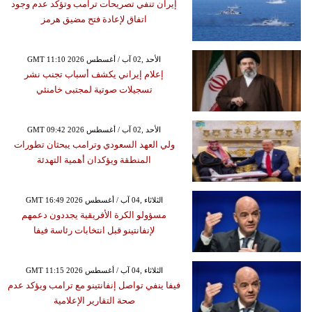
إيران تنفي تصريحات ترامب وتؤكد عدم وجود
اتفاق لإعادة فتح مضيق هرمز
GMT 11:10 2026 الأحد ,02 آب / أغسطس
إعلام إيراني يكشف أسباب تجنب نشر
تسجيلات صوتية لمجتبى خامنئي
GMT 09:42 2026 الأحد ,02 آب / أغسطس
ولي العهد السعودي وترامب يبحثان تطورات
المنطقة ويؤكدان أهمية التهدئة
GMT 16:49 2026 الثلاثاء ,04 آب / أغسطس
مسؤولو الكرة الأفريقية يجددون دعمهم
لإنفانتينو قبل انتخابات رئاسة فيفا
GMT 11:15 2026 الثلاثاء ,04 آب / أغسطس
فيفا ينفي تواصل إنفانتينو مع ترامب ويؤكد عدم
صحة التقارير الإعلامية