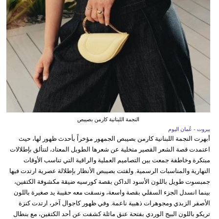
النجمة اللبنانية كارمن بصيبص
بيروت - عُمان اليوم
أبهرت النجمة اللبنانية كارمن بصيبص الجمهور مؤخراً بأحدث ظهور لها، حيث
اعتمدت قصة الشعر القصير متخلية عن شعرها الطويل المعتاد، لتتألق بإطلالات
مبتكرة وخاطفة جمعت بين التصاميم العملية والراقية التي تناسب الأوقات
النهارية والمناسبات الرسمية. ولفتت بصيبص الأنظار بإطلالة عصرية ارتدت فيها
جمبسوت طويل باللون الأسود الداكن بقصة كورسيه ضيقة مكشوفة الكتفين،
بينما انسدل الجزء السفلي بقصة واسعة، ونسقت معه حقيبة يد صغيرة باللون
الأصفر الزبدي ومجوهرات ذهبية ناعمة. وفي ظهور كاجوال آخر، ارتدت كنزة
تريكو باللون البيج الوردي بفتحة عنق مائلة كشفت عن أحد الكتفين، مع بنطال