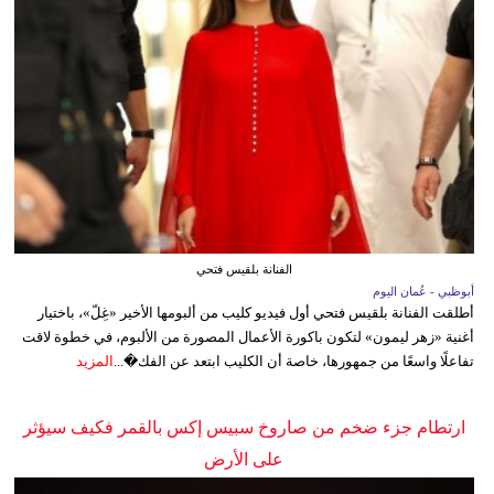
الفنانة بلقيس فتحي
أبوظبي - عُمان اليوم
أطلقت الفنانة بلقيس فتحي أول فيديو كليب من ألبومها الأخير «غِلّ»، باختيار
أغنية «زهر ليمون» لتكون باكورة الأعمال المصورة من الألبوم، في خطوة لاقت
تفاعلًا واسعًا من جمهورها، خاصة أن الكليب ابتعد عن الفك�...
المزيد
ارتطام جزء ضخم من صاروخ سبيس إكس بالقمر فكيف سيؤثر
على الأرض