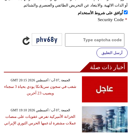
أو الذات الالهية. والابتعاد عن التحريض الطائفي والعنصري والشتائم.
اُوافق على شروط الأستخدام
Security Code
*
أرسل التعليق
أخبار ذات صلة
GMT 20:15 2026 الجمعة ,07 آب / أغسطس
شغب في سجون سريلانكا يودي بحياة 3 سجناء
ويصيب 23 آخرين
GMT 19:10 2026 الجمعة ,07 آب / أغسطس
الخزانة الأميركية تفرض عقوبات على منصات
عملات مشفرة لدعمها الحرس الثوري الإيراني