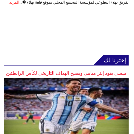
لفريق بهلاء التطوعي لمؤسسة المجتمع المحلي بموقع قلعة بهلاء �...
المزيد
إخترنا لك
ميسي يقود إنتر ميامي ويصبح الهداف التاريخي لكأس الرابطتين