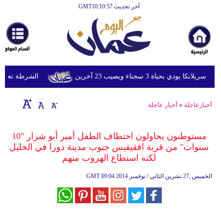
آخر تحديث GMT10:10:57
الرئيسية
أخبارعاجلة
رياضة
ثقافة
ي بحياة 3 سجناء ويصيب 23 آخرين
الشرطة تعتقل إمر
إقتصاد
أخبارعاجلة
»
أخبار عاجلة
فن
وموسيقى
مستوطنون يحاولون اختطاف الطفل أمير أبو شرار "10
سنوات" من قرية افقيقيس جنوب مدينة دورا في الخليل
أزياء
لكنه استطاع الهروب منهم
صحة
09:04 2014 الخميس ,27 تشرين الثاني / نوفمبر
GMT
وتغذية
سياحة