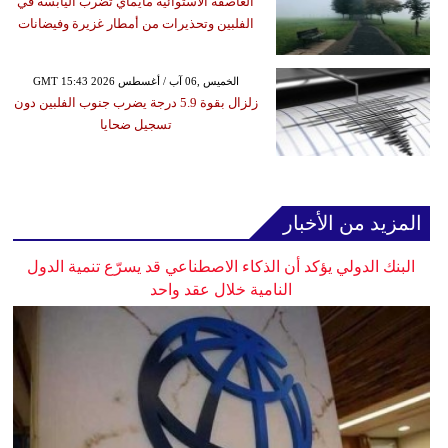
العاصفة الاستوائية مايماي تضرب اليابسة في
الفلبين وتحذيرات من أمطار غزيرة وفيضانات
GMT 15:43 2026 الخميس ,06 آب / أغسطس
زلزال بقوة 5.9 درجة يضرب جنوب الفلبين دون
تسجيل ضحايا
المزيد من الأخبار
البنك الدولي يؤكد أن الذكاء الاصطناعي قد يسرّع تنمية الدول
النامية خلال عقد واحد