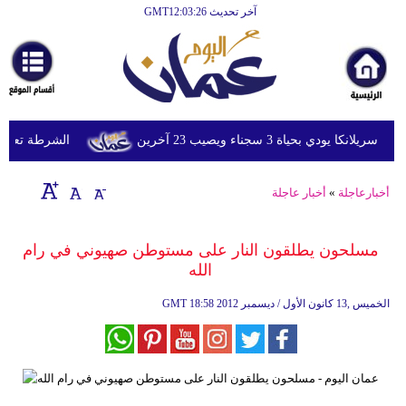
آخر تحديث GMT12:03:26
الرئيسية
أخبارعاجلة
رياضة
ثقافة
دي بحياة 3 سجناء ويصيب 23 آخرين
الشرطة تعتقل إمر
إقتصاد
أخبارعاجلة
»
أخبار عاجلة
فن
وموسيقى
مسلحون يطلقون النار على مستوطن صهيوني في رام
الله
أزياء
18:58 2012 الخميس ,13 كانون الأول / ديسمبر
GMT
صحة
وتغذية
سياحة