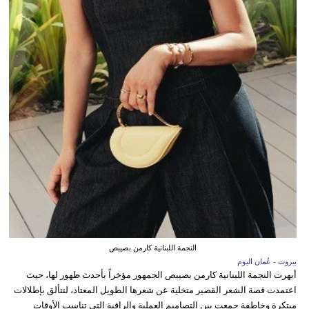
النجمة اللبنانية كارمن بصيبص
بيروت - عُمان اليوم
أبهرت النجمة اللبنانية كارمن بصيبص الجمهور مؤخراً بأحدث ظهور لها، حيث
اعتمدت قصة الشعر القصير متخلية عن شعرها الطويل المعتاد، لتتألق بإطلالات
مبتكرة وخاطفة جمعت بين التصاميم العملية والراقية التي تناسب الأوقات