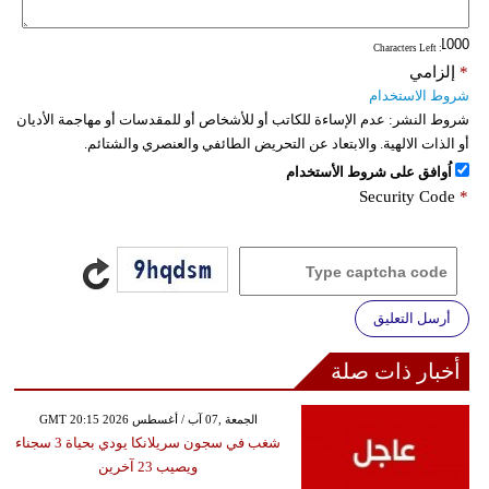
فيديو
: Characters Left
*
إلزامي
سيارات
شروط الاستخدام
شروط النشر:
عدم الإساءة للكاتب أو للأشخاص أو للمقدسات أو مهاجمة الأديان
أو الذات الالهية. والابتعاد عن التحريض الطائفي والعنصري والشتائم.
اُوافق على شروط الأستخدام
Security Code
*
أرسل التعليق
أخبار ذات صلة
GMT 20:15 2026 الجمعة ,07 آب / أغسطس
شغب في سجون سريلانكا يودي بحياة 3 سجناء
ويصيب 23 آخرين