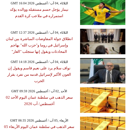
GMT 16:04 2026 الثلاثاء ,04 آب / أغسطس
نيمار يؤجل حسم مستقبله ووالده يؤكد
استمراره في ملاعب كرة القدم
GMT 12:37 2026 الثلاثاء ,04 آب / أغسطس
انطلاق جولة المفاوضات المباشرة بين لبنان
وإسرائيل في روما و"حزب الله" يهاجم
المحادثات ويقول إنها ستجلب "العار"
GMT 14:18 2026 الثلاثاء ,04 آب / أغسطس
نواف سلام يرد على نعيم قاسم ويقول إن
العون الأكبر لإسرائيل قدمه من تفرد بقرار
الحرب
GMT 09:59 2026 الأحد ,02 آب / أغسطس
سعر الذهب في سلطنة عمان اليوم الأحد 02
أغسطس/ آب 2026
GMT 06:35 2026 الأربعاء ,05 آب / أغسطس
سعر الذهب في سلطنة عمان اليوم الأربعاء 05