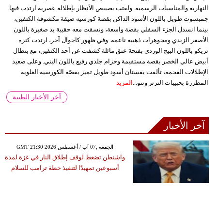
النهارية والمناسبات الرسمية. ولفتت بصيبص الأنظار بإطلالة عصرية ارتدت فيها
جمبسوت طويل باللون الأسود الداكن بقصة كورسيه ضيقة مكشوفة الكتفين،
بينما انسدل الجزء السفلي بقصة واسعة، ونسقت معه حقيبة يد صغيرة باللون
الأصفر الزبدي ومجوهرات ذهبية ناعمة. وفي ظهور كاجوال آخر، ارتدت كنزة
تريكو باللون البيج الوردي بفتحة عنق مائلة كشفت عن أحد الكتفين، مع بنطال
أبيض عالي الخصر بقصة مستقيمة وحزام جلدي رفيع باللون البني. وعلى صعيد
الإطلالات الفخمة، تألقت بفستان أسود طويل تميز بقصّة الكورسيه العلوية
المطرزة بحبيبات الترتر وتنو...
المزيد
آخر الأخبار الطبية
آخر الأخبار
GMT 21:30 2026 الجمعة ,07 آب / أغسطس
واشنطن تضغط لوقف إطلاق النار في غزة لمدة
أسبوعين تمهيدًا لتنفيذ خطة ترامب للسلام