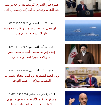
هدوء حذر بالشرق الأوسط بعد تراجع ترامب
عن الضربة وتحذيرات أميركية وتصعيد إيراني
GMT 13:55 2026 الأحد ,02 آب / أغسطس
إيران تنفي تصريحات ترامب وتؤكد عدم وجود
اتفاق لإعادة فتح مضيق هرمز
GMT 11:10 2026 الأحد ,02 آب / أغسطس
إعلام إيراني يكشف أسباب تجنب نشر
تسجيلات صوتية لمجتبى خامنئي
GMT 09:42 2026 الأحد ,02 آب / أغسطس
ولي العهد السعودي وترامب يبحثان تطورات
المنطقة ويؤكدان أهمية التهدئة
GMT 16:49 2026 الثلاثاء ,04 آب / أغسطس
مسؤولو الكرة الأفريقية يجددون دعمهم
لإنفانتينو قبل انتخابات رئاسة فيفا