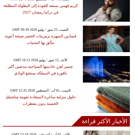
كريم فهمي يستعد للعودة إلى البطولة المطلقة
في دراما رمضان 2027
GMT 09:39 2026 السبت ,25 تموز / يوليو
فساتين السهرة بزمزمات الخصر صيحة أنثوية
تتألق بها النجمات
GMT 16:13 2026 الأحد ,12 تموز / يوليو
عسير تُعزز جاذبيتها السياحية بتدشين أكبر
نافورة في المملكة بمنتجع الوادي
GMT 12:35 2026 السبت ,01 آب / أغسطس
حلول منزلية ساحرة لاستعادة نعومة مناشفكِ
الخشنة بدون معطرات
الأخبار الأكثر قراءة
GMT 13:19 2026 الأحد ,02 آب / أغسطس