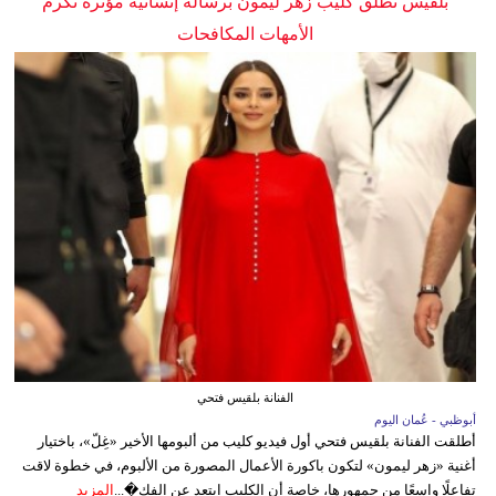
بلقيس تطلق كليب زهر ليمون برسالة إنسانية مؤثرة تكرم
الأمهات المكافحات
الفنانة بلقيس فتحي
أبوظبي - عُمان اليوم
أطلقت الفنانة بلقيس فتحي أول فيديو كليب من ألبومها الأخير «غِلّ»، باختيار
أغنية «زهر ليمون» لتكون باكورة الأعمال المصورة من الألبوم، في خطوة لاقت
تفاعلًا واسعًا من جمهورها، خاصة أن الكليب ابتعد عن الفك�...
المزيد