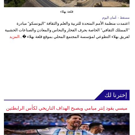
قلعة بهلاء
مسقط - عُمان اليوم
اعتمدت منظمة الأمم المتحدة للتربية والعلم والثقافة "اليونسكو" مبادرة
"الممتلك الثقافي" الخاصة بحرف الفخار والنحاس والمعادن والصناعات الخشبية
لفريق بهلاء التطوعي لمؤسسة المجتمع المحلي بموقع قلعة بهلاء �...
المزيد
إخترنا لك
ميسي يقود إنتر ميامي ويصبح الهداف التاريخي لكأس الرابطتين