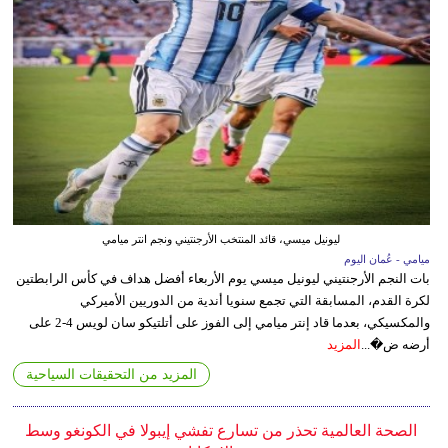
ليونيل ميسي، قائد المنتخب الأرجنتيني ونجم انتر ميامي
ميامي - عُمان اليوم
بات النجم الأرجنتيني ليونيل ميسي يوم الأربعاء أفضل هداف في كأس الرابطتين
لكرة القدم، المسابقة التي تجمع سنويا أندية من الدوريين الأميركي
والمكسيكي، بعدما قاد إنتر ميامي إلى الفوز على أتلتيكو سان لويس 4-2 على
أرضه ض�...
المزيد
المزيد من التحقيقات السياحية
الصحة العالمية تحذر من تسارع تفشي إيبولا في الكونغو وسط