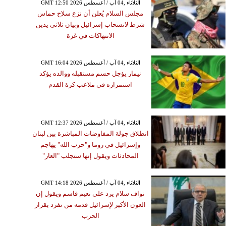
GMT 12:50 2026 الثلاثاء ,04 آب / أغسطس
مجلس السلام يُعلن أن نزع سلاح حماس
شرط لانسحاب إسرائيل وبيان ثلاثي يدين
الانتهاكات في غزة
GMT 16:04 2026 الثلاثاء ,04 آب / أغسطس
نيمار يؤجل حسم مستقبله ووالده يؤكد
استمراره في ملاعب كرة القدم
GMT 12:37 2026 الثلاثاء ,04 آب / أغسطس
انطلاق جولة المفاوضات المباشرة بين لبنان
وإسرائيل في روما و"حزب الله" يهاجم
المحادثات ويقول إنها ستجلب "العار"
GMT 14:18 2026 الثلاثاء ,04 آب / أغسطس
نواف سلام يرد على نعيم قاسم ويقول إن
العون الأكبر لإسرائيل قدمه من تفرد بقرار
الحرب