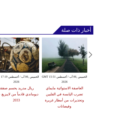
أخبار ذات صلة
الخميس ,06 آب / أغسطس GMT 15:43
الخميس ,06 آب / أغسطس GMT 15:51
الخميس ,06 آب / أغ
2026
2026
20
زلزال بقوة 5.9 درجة يضرب
العاصفة الاستوائية مايماي
ريال مدريد يحسم صفقة
ن دون تسجيل
تضرب اليابسة في الفلبين
ديوماندي قادماً من لايبزيغ 
يا
وتحذيرات من أمطار غزيرة
2033
وفيضانات