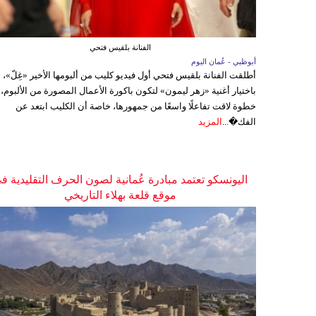
الفنانة بلقيس فتحي
أبوظبي - عُمان اليوم
أطلقت الفنانة بلقيس فتحي أول فيديو كليب من ألبومها الأخير «غِلّ»،
باختيار أغنية «زهر ليمون» لتكون باكورة الأعمال المصورة من الألبوم،
خطوة لاقت تفاعلًا واسعًا من جمهورها، خاصة أن الكليب ابتعد عن
الفك�...
المزيد
اليونسكو تعتمد مبادرة عُمانية لصون الحرف التقليدية ف
موقع قلعة بهلاء التاريخي