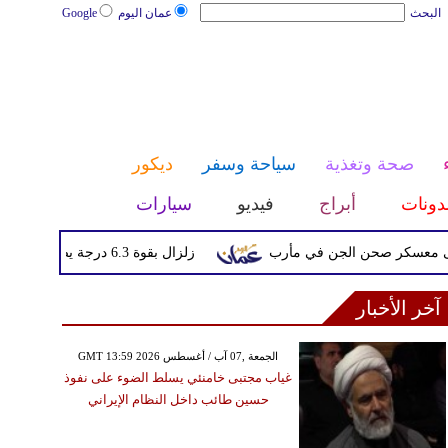
البحث
عمان اليوم
Google
صحة وتغذية
سياحة وسفر
ديكور
دونات
أبراج
فيديو
سيارات
ر صحن الجن في مأرب
زلزال بقوة 6.3 درجة يضرب جنوب الفلبين دون تحذيرات من تسونامي أو أضرار فورية
آخر الأخبار
GMT 13:59 2026 الجمعة ,07 آب / أغسطس
غياب مجتبى خامنئي يسلط الضوء على نفوذ
حسين طائب داخل النظام الإيراني