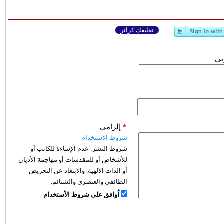
تعليقك كزائر
وني
*
إلزامي
شروط الاستخدام
شروط النشر:
عدم الإساءة للكاتب أو
للأشخاص أو للمقدسات أو مهاجمة الأديان
أو الذات الالهية. والابتعاد عن التحريض
الطائفي والعنصري والشتائم.
اُوافق على شروط الأستخدام