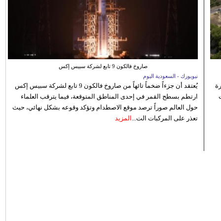
صاروخ فالكون 9 تابع لشركة سبيس إكس
نيويورك - السعودية اليوم
رة
يُعتقد أن جزءاً ضخماً تائهاً من صاروخ فالكون 9 تابع لشركة سبيس إكس
ارتطم بسطح القمر في إحدى المناطق المتوقعة، فيما يترقب العلماء
حول العالم صوراً ترصد موقع الاصطدام وتؤكد وقوعه بشكل نهائي، حيث
تعذر على المركبات الت...
المزيد