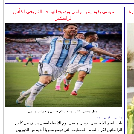
رة
ميسي يقود إنتر ميامي ويصبح الهداف التاريخي لكأس
الرابطتين
ليونيل ميسي، قائد المنتخب الأرجنتيني ونجم انتر ميامي
ميامي - عُمان اليوم
بات النجم الأرجنتيني ليونيل ميسي يوم الأربعاء أفضل هداف في كأس
الرابطتين لكرة القدم، المسابقة التي تجمع سنويا أندية من الدوريين