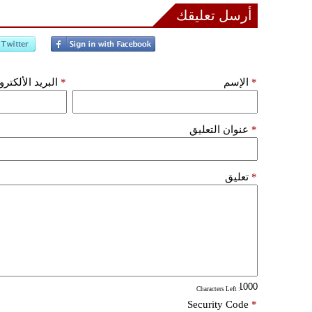
أرسل تعليقك
*
الإسم
*
البريد الألكتر
*
عنوان التعليق
*
تعليق
: Characters Left
Security Code
*