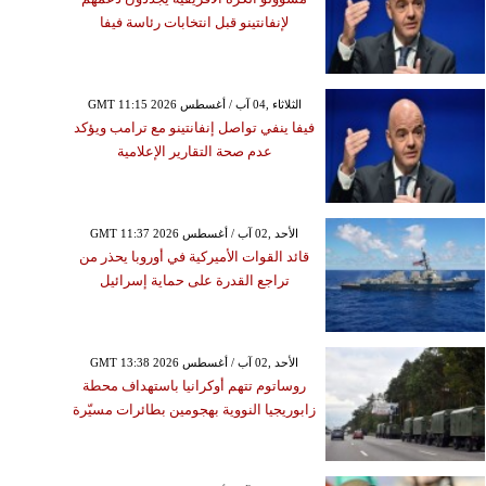
لإنفانتينو قبل انتخابات رئاسة فيفا
GMT 11:15 2026 الثلاثاء ,04 آب / أغسطس
فيفا ينفي تواصل إنفانتينو مع ترامب ويؤكد
عدم صحة التقارير الإعلامية
GMT 11:37 2026 الأحد ,02 آب / أغسطس
قائد القوات الأميركية في أوروبا يحذر من
تراجع القدرة على حماية إسرائيل
GMT 13:38 2026 الأحد ,02 آب / أغسطس
روساتوم تتهم أوكرانيا باستهداف محطة
زابوريجيا النووية بهجومين بطائرات مسيّرة