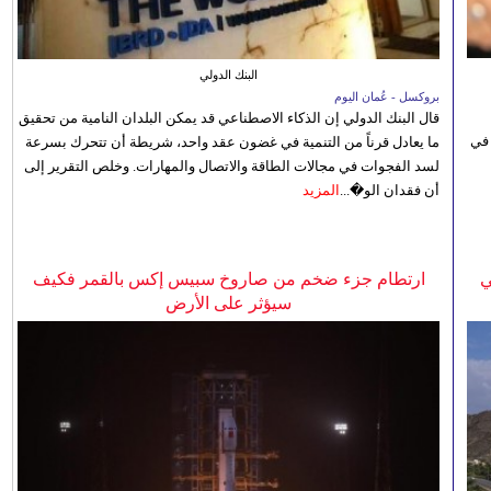
البنك الدولي
بروكسل - عُمان اليوم
قال البنك الدولي إن الذكاء الاصطناعي قد يمكن البلدان النامية من تحقيق
 في
ما يعادل قرناً من التنمية في غضون عقد واحد، شريطة أن تتحرك بسرعة
لسد الفجوات في مجالات الطاقة والاتصال والمهارات. وخلص التقرير إلى
أن فقدان الو�...
المزيد
ي
ارتطام جزء ضخم من صاروخ سبيس إكس بالقمر فكيف
سيؤثر على الأرض