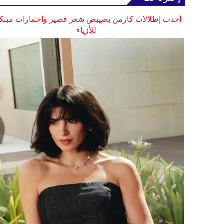
أحدث إطلالات كارمن بصيبص شعر قصير واختيارات مبتك
للأزياء