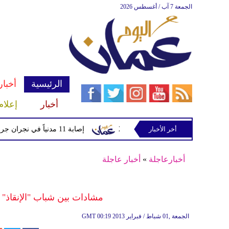
الجمعة 7 آب / أغسطس 2026
الرئيسية
أخبار
أخبار
إعلام
دماً من لايبزيغ حتى 2033
أخر الأخبار
إصابة 11 مدنياً في نجران جراء اعتداءات حوثية بالمقذوفات
أخبارعاجلة
»
أخبار عاجلة
مشادات بين شباب "الإنقاذ" 
00:19 2013 الجمعة ,01 شباط / فبراير
GMT