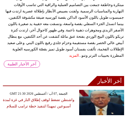
مبتكرة وخاطفة جمعت بين التصاميم العملية والراقية التي تناسب الأوقات
النهارية والمناسبات الرسمية. ولفتت بصيبص الأنظار بإطلالة عصرية ارتدت فيها
جمبسوت طويل باللون الأسود الداكن بقصة كورسيه ضيقة مكشوفة الكتفين،
بينما انسدل الجزء السفلي بقصة واسعة، ونسقت معه حقيبة يد صغيرة باللون
الأصفر الزبدي ومجوهرات ذهبية ناعمة. وفي ظهور كاجوال آخر، ارتدت كنزة
تريكو باللون البيج الوردي بفتحة عنق مائلة كشفت عن أحد الكتفين، مع بنطال
أبيض عالي الخصر بقصة مستقيمة وحزام جلدي رفيع باللون البني. وعلى صعيد
الإطلالات الفخمة، تألقت بفستان أسود طويل تميز بقصّة الكورسيه العلوية
المطرزة بحبيبات الترتر وتنو...
المزيد
آخر الأخبار الطبية
آخر الأخبار
GMT 21:30 2026 الجمعة ,07 آب / أغسطس
واشنطن تضغط لوقف إطلاق النار في غزة لمدة
أسبوعين تمهيدًا لتنفيذ خطة ترامب للسلام