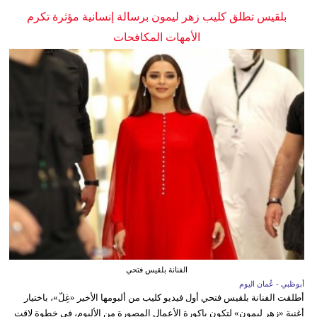
بلقيس تطلق كليب زهر ليمون برسالة إنسانية مؤثرة تكرم
الأمهات المكافحات
الفنانة بلقيس فتحي
أبوظبي - عُمان اليوم
أطلقت الفنانة بلقيس فتحي أول فيديو كليب من ألبومها الأخير «غِلّ»، باختيار
أغنية «زهر ليمون» لتكون باكورة الأعمال المصورة من الألبوم، في خطوة لاقت