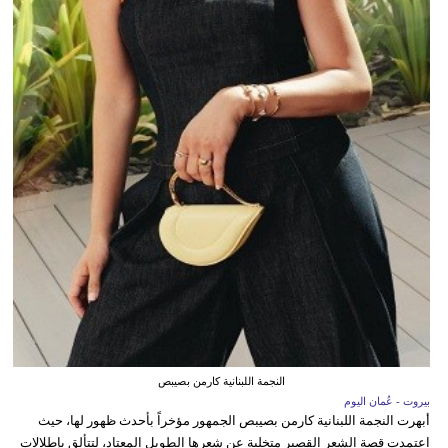
النجمة اللبنانية كارمن بصيبص
بيروت - عُمان اليوم
أبهرت النجمة اللبنانية كارمن بصيبص الجمهور مؤخراً بأحدث ظهور لها، حيث
اعتمدت قصة الشعر القصير متخلية عن شعرها الطويل المعتاد، لتتألق بإطلالات