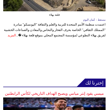
قلعة بهلاء
مسقط - عُمان اليوم
اعتمدت منظمة الأمم المتحدة للتربية والعلم والثقافة "اليونسكو" مبادرة
"الممتلك الثقافي" الخاصة بحرف الفخار والنحاس والمعادن والصناعات الخشبية
لفريق بهلاء التطوعي لمؤسسة المجتمع المحلي بموقع قلعة بهلاء �...
المزيد
إخترنا لك
ميسي يقود إنتر ميامي ويصبح الهداف التاريخي لكأس الرابطتين