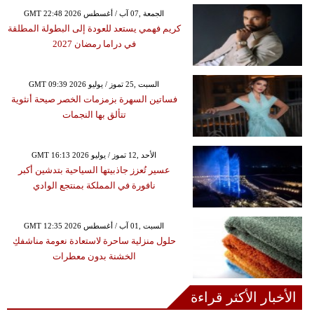
GMT 22:48 2026 الجمعة ,07 آب / أغسطس
كريم فهمي يستعد للعودة إلى البطولة المطلقة
في دراما رمضان 2027
GMT 09:39 2026 السبت ,25 تموز / يوليو
فساتين السهرة بزمزمات الخصر صيحة أنثوية
تتألق بها النجمات
GMT 16:13 2026 الأحد ,12 تموز / يوليو
عسير تُعزز جاذبيتها السياحية بتدشين أكبر
نافورة في المملكة بمنتجع الوادي
GMT 12:35 2026 السبت ,01 آب / أغسطس
حلول منزلية ساحرة لاستعادة نعومة مناشفكِ
الخشنة بدون معطرات
الأخبار الأكثر قراءة