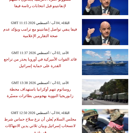
لإنفانتينو قبل انتخابات رئاسة فيفا
GMT 11:15 2026 الثلاثاء ,04 آب / أغسطس
فيفا ينفي تواصل إنفانتينو مع ترامب ويؤكد عدم
صحة التقارير الإعلامية
GMT 11:37 2026 الأحد ,02 آب / أغسطس
قائد القوات الأميركية في أوروبا يحذر من تراجع
القدرة على حماية إسرائيل
GMT 13:38 2026 الأحد ,02 آب / أغسطس
روساتوم تتهم أوكرانيا باستهداف محطة
زابوريجيا النووية بهجومين بطائرات مسيّرة
GMT 12:50 2026 الثلاثاء ,04 آب / أغسطس
مجلس السلام يُعلن أن نزع سلاح حماس شرط
لانسحاب إسرائيل وبيان ثلاثي يدين الانتهاكات
في غزة