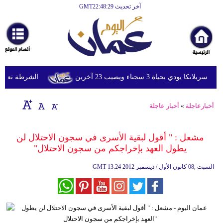
آخر تحديث GMT22:48:29
الرئيسية
أخبارعاجلة
رياضة
ثقافة
دي بحياة 3 سجناء ويصيب 23 آخرين
الشرطة تعتقل إمر
إقتصاد
أخبارعاجلة
»
أخبار عاجلة
فن
وموسيقى
مشعل : " أقول لبقية الأسرى في سجون الاحتلال لن
يطول العهد بإخراجكم من سجون الاحتلال"
أزياء
13:24 2012 السبت ,08 كانون الأول / ديسمبر
GMT
صحة
وتغذية
سياحة