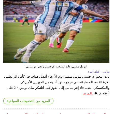
ليونيل ميسي، قائد المنتخب الأرجنتيني ونجم انتر ميامي
ميامي - عُمان اليوم
بات النجم الأرجنتيني ليونيل ميسي يوم الأربعاء أفضل هداف في كأس الرابطتين
لكرة القدم، المسابقة التي تجمع سنويا أندية من الدوريين الأميركي
والمكسيكي، بعدما قاد إنتر ميامي إلى الفوز على أتلتيكو سان لويس 4-2 على
أرضه ض�...
المزيد
المزيد من التحقيقات السياحية