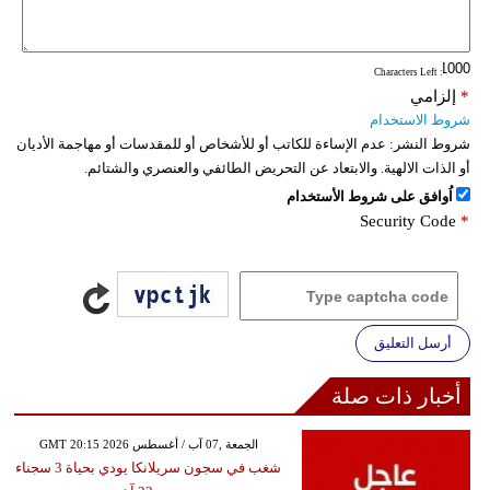
فيديو
: Characters Left
سيارات
*
إلزامي
شروط الاستخدام
شروط النشر:
عدم الإساءة للكاتب أو للأشخاص أو للمقدسات أو مهاجمة الأديان
أو الذات الالهية. والابتعاد عن التحريض الطائفي والعنصري والشتائم.
اُوافق على شروط الأستخدام
Security Code
*
أرسل التعليق
أخبار ذات صلة
GMT 20:15 2026 الجمعة ,07 آب / أغسطس
شغب في سجون سريلانكا يودي بحياة 3 سجناء