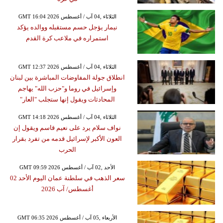
GMT 16:04 2026 الثلاثاء ,04 آب / أغسطس
نيمار يؤجل حسم مستقبله ووالده يؤكد
استمراره في ملاعب كرة القدم
GMT 12:37 2026 الثلاثاء ,04 آب / أغسطس
انطلاق جولة المفاوضات المباشرة بين لبنان
وإسرائيل في روما و"حزب الله" يهاجم
المحادثات ويقول إنها ستجلب "العار"
GMT 14:18 2026 الثلاثاء ,04 آب / أغسطس
نواف سلام يرد على نعيم قاسم ويقول إن
العون الأكبر لإسرائيل قدمه من تفرد بقرار
الحرب
GMT 09:59 2026 الأحد ,02 آب / أغسطس
سعر الذهب في سلطنة عمان اليوم الأحد 02
أغسطس/ آب 2026
GMT 06:35 2026 الأربعاء ,05 آب / أغسطس