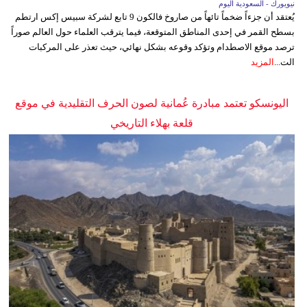
نيويورك - السعودية اليوم
يُعتقد أن جزءاً ضخماً تائهاً من صاروخ فالكون 9 تابع لشركة سبيس إكس ارتطم
بسطح القمر في إحدى المناطق المتوقعة، فيما يترقب العلماء حول العالم صوراً
ترصد موقع الاصطدام وتؤكد وقوعه بشكل نهائي، حيث تعذر على المركبات
الت...
المزيد
اليونسكو تعتمد مبادرة عُمانية لصون الحرف التقليدية في موقع
قلعة بهلاء التاريخي