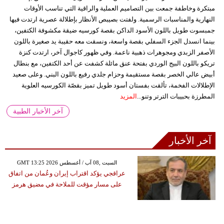
مبتكرة وخاطفة جمعت بين التصاميم العملية والراقية التي تناسب الأوقات
النهارية والمناسبات الرسمية. ولفتت بصيبص الأنظار بإطلالة عصرية ارتدت فيها
جمبسوت طويل باللون الأسود الداكن بقصة كورسيه ضيقة مكشوفة الكتفين،
بينما انسدل الجزء السفلي بقصة واسعة، ونسقت معه حقيبة يد صغيرة باللون
الأصفر الزبدي ومجوهرات ذهبية ناعمة. وفي ظهور كاجوال آخر، ارتدت كنزة
تريكو باللون البيج الوردي بفتحة عنق مائلة كشفت عن أحد الكتفين، مع بنطال
أبيض عالي الخصر بقصة مستقيمة وحزام جلدي رفيع باللون البني. وعلى صعيد
الإطلالات الفخمة، تألقت بفستان أسود طويل تميز بقصّة الكورسيه العلوية
المطرزة بحبيبات الترتر وتنو...
المزيد
آخر الأخبار الطبية
آخر الأخبار
GMT 13:25 2026 السبت ,08 آب / أغسطس
عراقجي يؤكد اقتراب إيران وعُمان من اتفاق
على مسار مؤقت للملاحة في مضيق هرمز