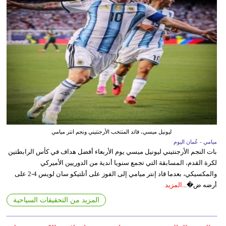
ليونيل ميسي، قائد المنتخب الأرجنتيني ونجم انتر ميامي
ميامي - عُمان اليوم
بات النجم الأرجنتيني ليونيل ميسي يوم الأربعاء أفضل هداف في كأس الرابطتين
لكرة القدم، المسابقة التي تجمع سنويا أندية من الدوريين الأميركي
والمكسيكي، بعدما قاد إنتر ميامي إلى الفوز على أتلتيكو سان لويس 4-2 على
أرضه ض�...
المزيد
المزيد من التحقيقات السياحية