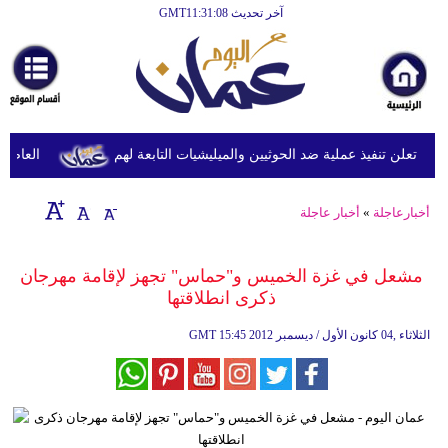
آخر تحديث GMT11:31:08
الرئيسية
أخبارعاجلة
رياضة
ثقافة
 تعلن تنفيذ عملية ضد الحوثيين والميليشيات التابعة لهم
العاصفة ال
إقتصاد
أخبارعاجلة
»
أخبار عاجلة
فن
وموسيقى
مشعل في غزة الخميس و"حماس" تجهز لإقامة مهرجان
ذكرى انطلاقتها
أزياء
15:45 2012 الثلاثاء ,04 كانون الأول / ديسمبر
GMT
صحة
وتغذية
سياحة