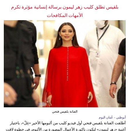
بلقيس تطلق كليب زهر ليمون برسالة إنسانية مؤثرة تكرم
الأمهات المكافحات
الفنانة بلقيس فتحي
أبوظبي - عُمان اليوم
أطلقت الفنانة بلقيس فتحي أول فيديو كليب من ألبومها الأخير «غِلّ»، باختيار
أغنية «زهر ليمون» لتكون باكورة الأعمال المصورة من الألبوم، في خطوة لاقت