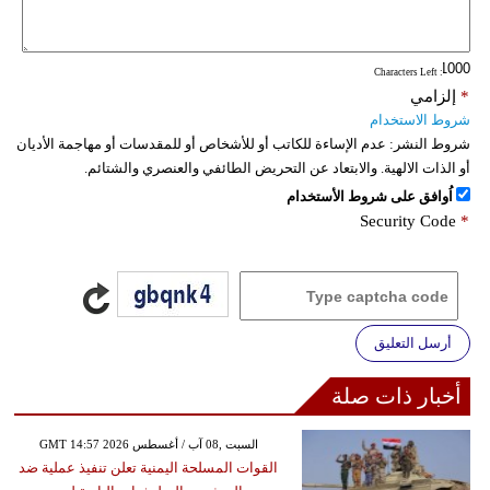
فيديو
: Characters Left
سيارات
*
إلزامي
شروط الاستخدام
شروط النشر:
عدم الإساءة للكاتب أو للأشخاص أو للمقدسات أو مهاجمة الأديان
أو الذات الالهية. والابتعاد عن التحريض الطائفي والعنصري والشتائم.
اُوافق على شروط الأستخدام
Security Code
*
أرسل التعليق
أخبار ذات صلة
GMT 14:57 2026 السبت ,08 آب / أغسطس
القوات المسلحة اليمنية تعلن تنفيذ عملية ضد