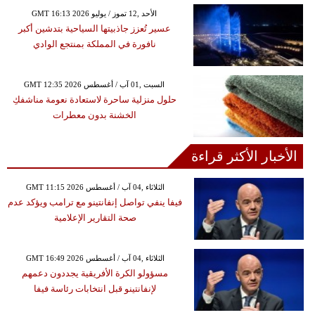
GMT 16:13 2026 الأحد ,12 تموز / يوليو
عسير تُعزز جاذبيتها السياحية بتدشين أكبر
نافورة في المملكة بمنتجع الوادي
GMT 12:35 2026 السبت ,01 آب / أغسطس
حلول منزلية ساحرة لاستعادة نعومة مناشفكِ
الخشنة بدون معطرات
الأخبار الأكثر قراءة
GMT 11:15 2026 الثلاثاء ,04 آب / أغسطس
فيفا ينفي تواصل إنفانتينو مع ترامب ويؤكد عدم
صحة التقارير الإعلامية
GMT 16:49 2026 الثلاثاء ,04 آب / أغسطس
مسؤولو الكرة الأفريقية يجددون دعمهم
لإنفانتينو قبل انتخابات رئاسة فيفا