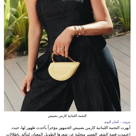
النجمة اللبنانية كارمن بصيبص
بيروت - عُمان اليوم
أبهرت النجمة اللبنانية كارمن بصيبص الجمهور مؤخراً بأحدث ظهور لها، حيث
اعتمدت قصة الشعر القصير متخلية عن شعرها الطويل المعتاد، لتتألق بإطلالات