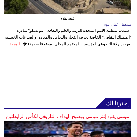
قلعة بهلاء
مسقط - عُمان اليوم
اعتمدت منظمة الأمم المتحدة للتربية والعلم والثقافة "اليونسكو" مبادرة
"الممتلك الثقافي" الخاصة بحرف الفخار والنحاس والمعادن والصناعات الخشبية
لفريق بهلاء التطوعي لمؤسسة المجتمع المحلي بموقع قلعة بهلاء �...
المزيد
إخترنا لك
ميسي يقود إنتر ميامي ويصبح الهداف التاريخي لكأس الرابطتين