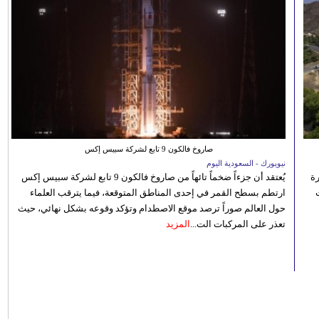
صاروخ فالكون 9 تابع لشركة سبيس إكس
نيويورك - السعودية اليوم
رة
يُعتقد أن جزءاً ضخماً تائهاً من صاروخ فالكون 9 تابع لشركة سبيس إكس
ارتطم بسطح القمر في إحدى المناطق المتوقعة، فيما يترقب العلماء
حول العالم صوراً ترصد موقع الاصطدام وتؤكد وقوعه بشكل نهائي، حيث
تعذر على المركبات الت...
المزيد