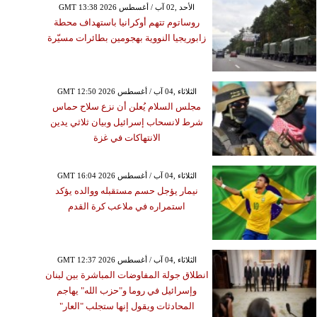
GMT 13:38 2026 الأحد ,02 آب / أغسطس
روساتوم تتهم أوكرانيا باستهداف محطة
زابوريجيا النووية بهجومين بطائرات مسيّرة
GMT 12:50 2026 الثلاثاء ,04 آب / أغسطس
مجلس السلام يُعلن أن نزع سلاح حماس
شرط لانسحاب إسرائيل وبيان ثلاثي يدين
الانتهاكات في غزة
GMT 16:04 2026 الثلاثاء ,04 آب / أغسطس
نيمار يؤجل حسم مستقبله ووالده يؤكد
استمراره في ملاعب كرة القدم
GMT 12:37 2026 الثلاثاء ,04 آب / أغسطس
انطلاق جولة المفاوضات المباشرة بين لبنان
وإسرائيل في روما و"حزب الله" يهاجم
المحادثات ويقول إنها ستجلب "العار"