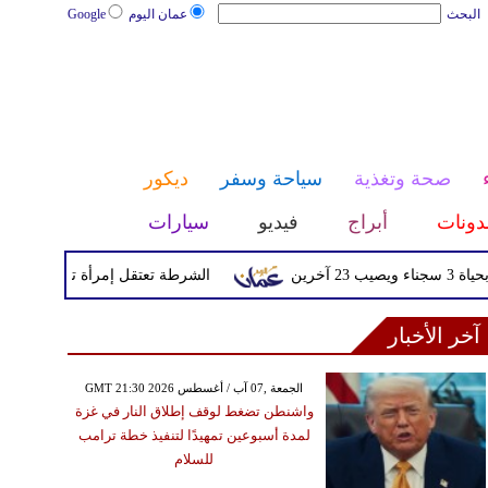
البحث
عمان اليوم
Google
صحة وتغذية
سياحة وسفر
ديكور
دونات
أبراج
فيديو
سيارات
الشرطة تعتقل إمرأة تم القبض عليها بعد
آخر الأخبار
GMT 21:30 2026 الجمعة ,07 آب / أغسطس
واشنطن تضغط لوقف إطلاق النار في غزة
لمدة أسبوعين تمهيدًا لتنفيذ خطة ترامب
للسلام