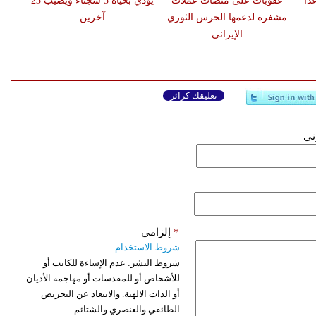
اً
عقوبات على منصات عملات
يودي بحياة 3 سجناء ويصيب 23
مشفرة لدعمها الحرس الثوري
آخرين
الإيراني
تعليقك كزائر
وني
*
إلزامي
شروط الاستخدام
شروط النشر:
عدم الإساءة للكاتب أو
للأشخاص أو للمقدسات أو مهاجمة الأديان
أو الذات الالهية. والابتعاد عن التحريض
الطائفي والعنصري والشتائم.