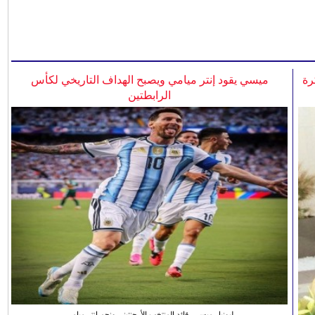
رة
ميسي يقود إنتر ميامي ويصبح الهداف التاريخي لكأس
الرابطتين
ليونيل ميسي، قائد المنتخب الأرجنتيني ونجم انتر ميامي