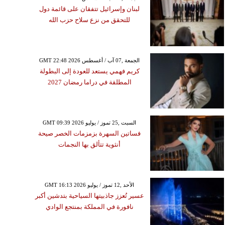
لبنان وإسرائيل تتفقان على قائمة دول
للتحقق من نزع سلاح حزب الله
GMT 22:48 2026 الجمعة ,07 آب / أغسطس
كريم فهمي يستعد للعودة إلى البطولة
المطلقة في دراما رمضان 2027
GMT 09:39 2026 السبت ,25 تموز / يوليو
فساتين السهرة بزمزمات الخصر صيحة
أنثوية تتألق بها النجمات
GMT 16:13 2026 الأحد ,12 تموز / يوليو
عسير تُعزز جاذبيتها السياحية بتدشين أكبر
نافورة في المملكة بمنتجع الوادي