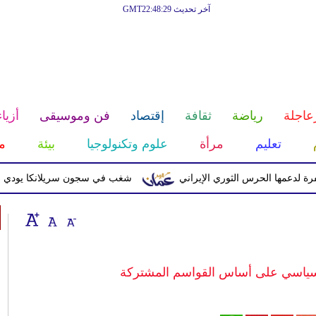
آخر تحديث GMT22:48:29
عاجلة
رياضة
ثقافة
إقتصاد
فن وموسيقى
أزياء
تعليم
مرأة
علوم وتكنولوجيا
بيئة
م
ا الحرس الثوري الإيراني
شغب في سجون سريلانكا يودي بحياة 3 سجناء ويصيب 23 آخرين
سياسي على أساس القواسم المشتركة