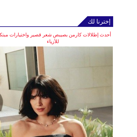
إخترنا لك
أحدث إطلالات كارمن بصيبص شعر قصير واختيارات مبتك
للأزياء