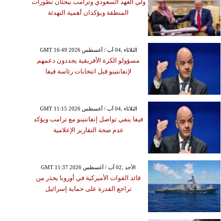
ولي العهد السعودي وترامب يبحثان تطورات
المنطقة ويؤكدان أهمية التهدئة
GMT 16:49 2026 الثلاثاء ,04 آب / أغسطس
مسؤولو الكرة الأفريقية يجددون دعمهم
لإنفانتينو قبل انتخابات رئاسة فيفا
GMT 11:15 2026 الثلاثاء ,04 آب / أغسطس
فيفا ينفي تواصل إنفانتينو مع ترامب ويؤكد
عدم صحة التقارير الإعلامية
GMT 11:37 2026 الأحد ,02 آب / أغسطس
قائد القوات الأميركية في أوروبا يحذر من
تراجع القدرة على حماية إسرائيل