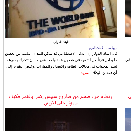
البنك الدولي
بروكسل - عُمان اليوم
قال البنك الدولي إن الذكاء الاصطناعي قد يمكن البلدان النامية من تحقيق
 في
ما يعادل قرناً من التنمية في غضون عقد واحد، شريطة أن تتحرك بسرعة
لسد الفجوات في مجالات الطاقة والاتصال والمهارات. وخلص التقرير إلى
أن فقدان الو�...
المزيد
ي
ارتطام جزء ضخم من صاروخ سبيس إكس بالقمر فكيف
سيؤثر على الأرض