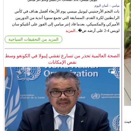
ميامي - عُمان اليوم
بات النجم الأرجنتيني ليونيل ميسي يوم الأربعاء أفضل هداف في كأس
الرابطتين لكرة القدم، المسابقة التي تجمع سنويا أندية من الدوريين
الأميركي والمكسيكي، بعدما قاد إنتر ميامي إلى الفوز على أتلتيكو سان
لويس 4-2 على أرضه ض�...
المزيد
المزيد من التحقيقات السياحية
الصحة العالمية تحذر من تسارع تفشي إيبولا في الكونغو وسط
نقص الإمكانات
حيث