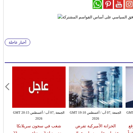
أخبار عاجلة
طس GMT 18:59
الجمعة ,07 آب / أغسطس GMT 19:10
الجمعة ,07 آب / أغسطس GMT 20:15
2026
2026
قع
الخزانة الأميركية تفرض
شغب في سجون سريلانكا