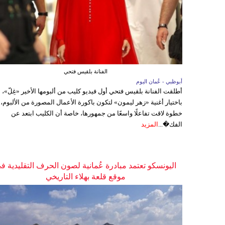
الفنانة بلقيس فتحي
أبوظبي - عُمان اليوم
أطلقت الفنانة بلقيس فتحي أول فيديو كليب من ألبومها الأخير «غِلّ»،
باختيار أغنية «زهر ليمون» لتكون باكورة الأعمال المصورة من الألبوم،
خطوة لاقت تفاعلًا واسعًا من جمهورها، خاصة أن الكليب ابتعد عن
الفك�...
المزيد
اليونسكو تعتمد مبادرة عُمانية لصون الحرف التقليدية ف
موقع قلعة بهلاء التاريخي