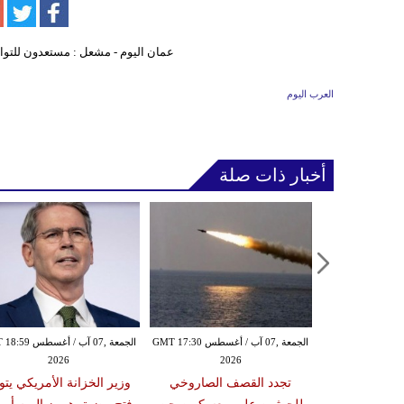
العرب اليوم
أخبار ذات صلة
الخميس ,06 آب / أغسطس GMT 21:59
الجمعة ,07 آب / أغسطس GMT 17:30
الجمعة ,07 آب / أغس
2026
2026
20
مدنياً في نجران جراء
تجدد القصف الصاروخي
وزير الخزانة الأمريكي يتو