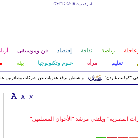
آخر تحديث GMT12:28:18
عاجلة
رياضة
ثقافة
إقتصاد
فن وموسيقى
أزياء
تعليم
مرأة
علوم وتكنولوجيا
بيئة
م
نت غاردن"
واشنطن ترفع عقوبات عن شركات وطائرتين على صلة بال
ات المصرية" ويلتقي مرشد "الأخوان المسلمين"