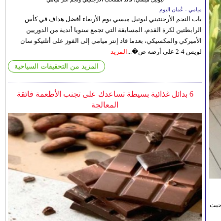
ميامي - عُمان اليوم
بات النجم الأرجنتيني ليونيل ميسي يوم الأربعاء أفضل هداف في كأس
الرابطتين لكرة القدم، المسابقة التي تجمع سنويا أندية من الدوريين
الأميركي والمكسيكي، بعدما قاد إنتر ميامي إلى الفوز على أتلتيكو سان
لويس 4-2 على أرضه ض�...
المزيد
المزيد من التحقيقات السياحية
6 بدائل غذائية بسيطة تساعدك على تجنب الأطعمة فائقة
المعالجة
حيث