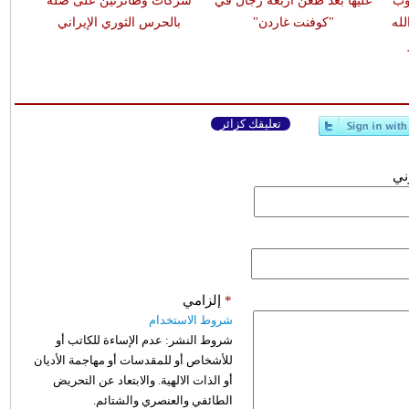
وب
عليها بعد طعن أربعة رجال في
شركات وطائرتين على صلة
له
"كوفنت غاردن"
بالحرس الثوري الإيراني
تعليقك كزائر
وني
*
إلزامي
شروط الاستخدام
شروط النشر:
عدم الإساءة للكاتب أو
للأشخاص أو للمقدسات أو مهاجمة الأديان
أو الذات الالهية. والابتعاد عن التحريض
الطائفي والعنصري والشتائم.