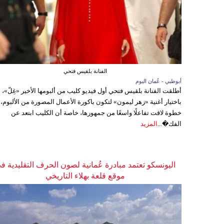
الفنانة بلقيس فتحي
أبوظبي - عُمان اليوم
أطلقت الفنانة بلقيس فتحي أول فيديو كليب من ألبومها الأخير «غِلّ»،
باختيار أغنية «زهر ليمون» لتكون باكورة الأعمال المصورة من الألبوم،
خطوة لاقت تفاعلًا واسعًا من جمهورها، خاصة أن الكليب ابتعد عن
الفك�...
المزيد
اليونسكو تعتمد مبادرة عُمانية لصون الحرف التقليدية ف
موقع قلعة بهلاء التاريخي