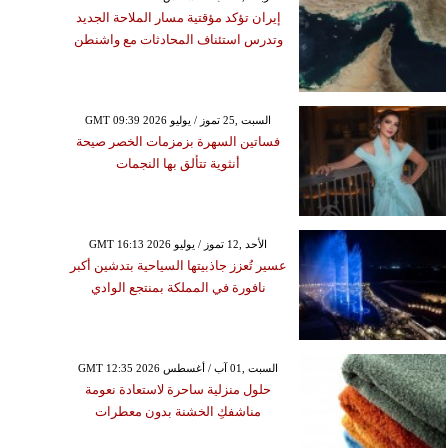
إيران تؤكد مؤقتية مسار الملاحة الجديد
وتدرس استئناف المحادثات مع واشنطن
GMT 09:39 2026 السبت ,25 تموز / يوليو
فساتين السهرة بزمزمات الخصر صيحة
أنثوية تتألق بها النجمات
GMT 16:13 2026 الأحد ,12 تموز / يوليو
عسير تُعزز جاذبيتها السياحية بتدشين أكبر
نافورة في المملكة بمنتجع الوادي
GMT 12:35 2026 السبت ,01 آب / أغسطس
حلول منزلية ساحرة لاستعادة نعومة
مناشفكِ الخشنة بدون معطرات