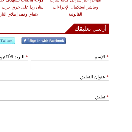
ون تحذيرات من
مهاجرًا غير شرعي قبالة سرت
موجة هجمات تستهدف جن
أضرار فورية
ويباشر استكمال الإجراءات
لبنان ردا على خرق حزب ال
القانونية
لاتفاق وقف إطلاق النار
أرسل تعليقك
*
الإسم
*
البريد الألكتر
*
عنوان التعليق
*
تعليق