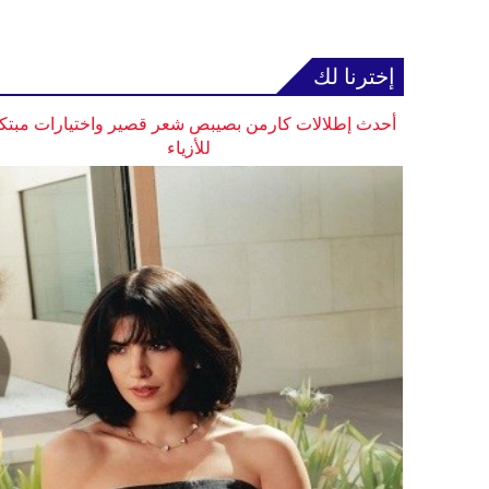
إخترنا لك
أحدث إطلالات كارمن بصيبص شعر قصير واختيارات مبتك
للأزياء