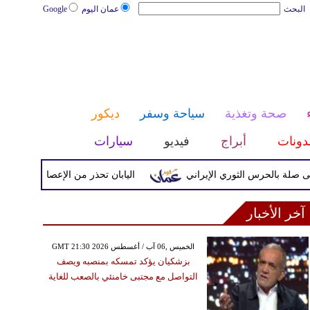
البحث
عمان اليوم
Google
صحة وتغذية
سياحة وسفر
ديكور
دونات
أبراج
فيديو
سيارات
حرس الثوري الإيراني
اليابان تحذر من الإعصار دولفين ورياح عاتي
آخر الأخبار
GMT 21:30 2026 الخميس ,06 آب / أغسطس
بزشكيان يؤكد تمسكه بمنصبه ويصف
التواصل مع مجتبى خامنئي بالصعب للغاية