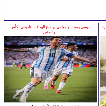
رة
ميسي يقود إنتر ميامي ويصبح الهداف التاريخي لكأس
الرابطتين
ليونيل ميسي، قائد المنتخب الأرجنتيني ونجم انتر ميامي