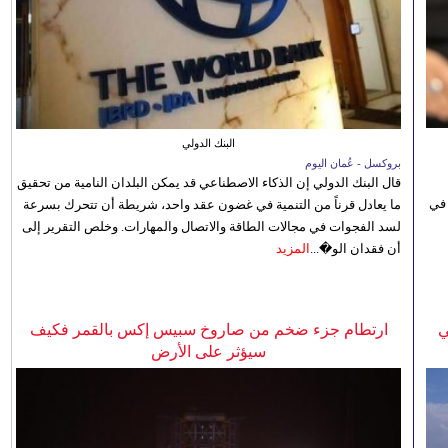
البنك الدولي
بروكسل - عُمان اليوم
قال البنك الدولي إن الذكاء الاصطناعي قد يمكن البلدان النامية من تحقيق
 في
ما يعادل قرناً من التنمية في غضون عقد واحد، شريطة أن تتحرك بسرعة
لسد الفجوات في مجالات الطاقة والاتصال والمهارات. وخلص التقرير إلى
أن فقدان الو�...
المزيد
ي
ارتطام جزء ضخم من صاروخ سبيس إكس بالقمر فكيف
سيؤثر على الأرض