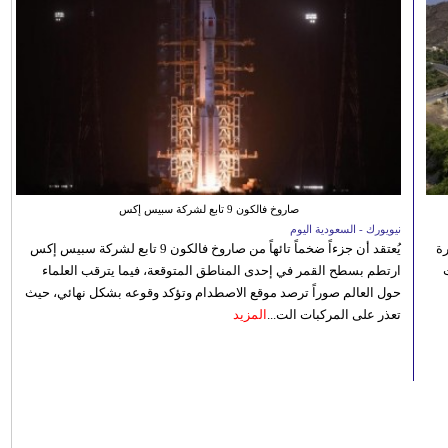
صاروخ فالكون 9 تابع لشركة سبيس إكس
نيويورك - السعودية اليوم
رة
يُعتقد أن جزءاً ضخماً تائهاً من صاروخ فالكون 9 تابع لشركة سبيس إكس
ارتطم بسطح القمر في إحدى المناطق المتوقعة، فيما يترقب العلماء
حول العالم صوراً ترصد موقع الاصطدام وتؤكد وقوعه بشكل نهائي، حيث
تعذر على المركبات الت...
المزيد