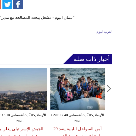
العرب اليوم
أخبار ذات صلة
الأربعاء ,05 آب / أغسطس GMT 07:16
الأربعاء ,05 آب / أغسطس GMT 07:40
الأربعاء ,05 آب / أغس
2026
2026
20
زلزال بقوة 6.3 درجة يضرب
أمن السواحل الليبية ينقذ 29
الجيش الإسرائيلي يعلن ب