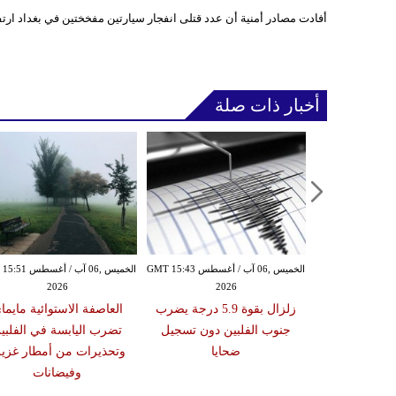
أفادت مصادر أمنية أن عدد قتلى انفجار سيارتين مفخختين في بغداد ارتفع إلى 18 شخصًا على
أخبار ذات صلة
الأربعاء ,05 آب / أغسطس GMT 16:02
الخميس ,06 آب / أغسطس GMT 15:43
الخميس ,06 آب / أغ
2026
2026
20
 عقوبات عن
زلزال بقوة 5.9 درجة يضرب
العاصفة الاستوائية مايما
تين على صلة
جنوب الفلبين دون تسجيل
تضرب اليابسة في الفلبي
ري الإيراني
ضحايا
وتحذيرات من أمطار غزير
وفيضانات