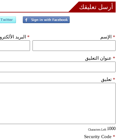
أرسل تعليقك
*
الإسم
*
البريد الألكتر
*
عنوان التعليق
*
تعليق
: Characters Left
Security Code
*