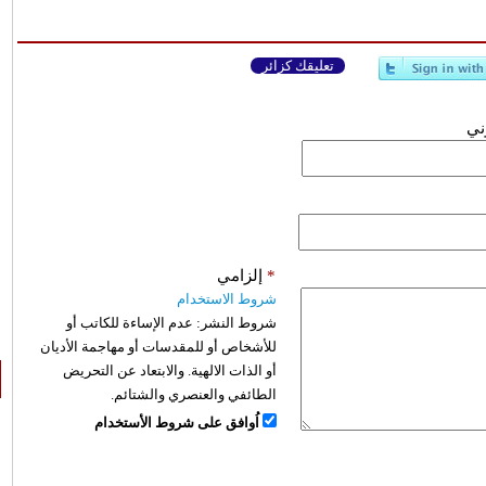
تعليقك كزائر
وني
*
إلزامي
شروط الاستخدام
شروط النشر:
عدم الإساءة للكاتب أو
للأشخاص أو للمقدسات أو مهاجمة الأديان
أو الذات الالهية. والابتعاد عن التحريض
الطائفي والعنصري والشتائم.
اُوافق على شروط الأستخدام