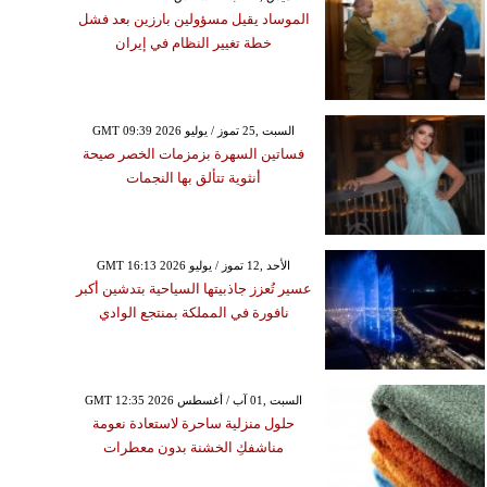
الموساد يقيل مسؤولين بارزين بعد فشل
خطة تغيير النظام في إيران
GMT 09:39 2026 السبت ,25 تموز / يوليو
فساتين السهرة بزمزمات الخصر صيحة
أنثوية تتألق بها النجمات
GMT 16:13 2026 الأحد ,12 تموز / يوليو
عسير تُعزز جاذبيتها السياحية بتدشين أكبر
نافورة في المملكة بمنتجع الوادي
GMT 12:35 2026 السبت ,01 آب / أغسطس
حلول منزلية ساحرة لاستعادة نعومة
مناشفكِ الخشنة بدون معطرات