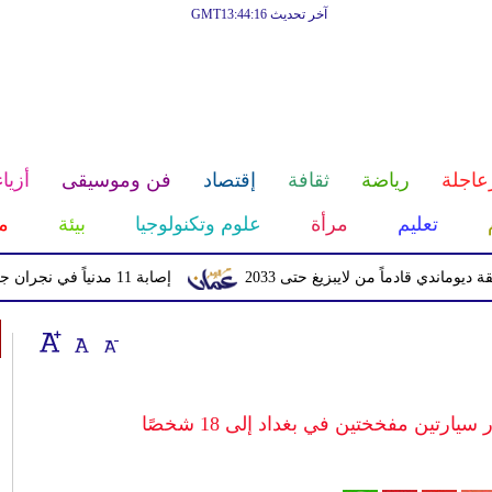
آخر تحديث GMT13:44:16
عاجلة
رياضة
ثقافة
إقتصاد
فن وموسيقى
أزياء
تعليم
مرأة
علوم وتكنولوجيا
بيئة
م
قادماً من لايبزيغ حتى 2033
إصابة 11 مدنياً في نجران جراء اعتداءات حوثية بالمقذوفات
ارتين مفخختين في بغداد إلى 18 شخصًا