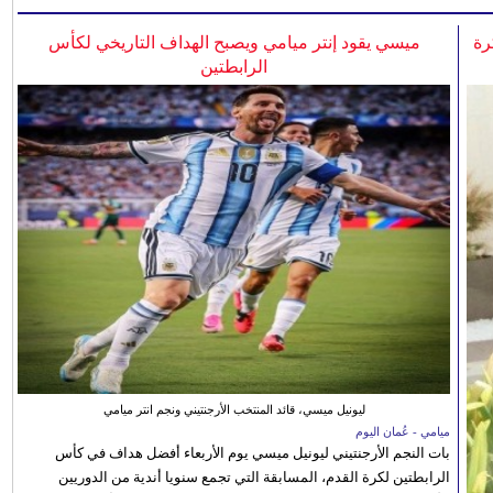
رة
ميسي يقود إنتر ميامي ويصبح الهداف التاريخي لكأس
الرابطتين
ليونيل ميسي، قائد المنتخب الأرجنتيني ونجم انتر ميامي
ميامي - عُمان اليوم
بات النجم الأرجنتيني ليونيل ميسي يوم الأربعاء أفضل هداف في كأس
الرابطتين لكرة القدم، المسابقة التي تجمع سنويا أندية من الدوريين