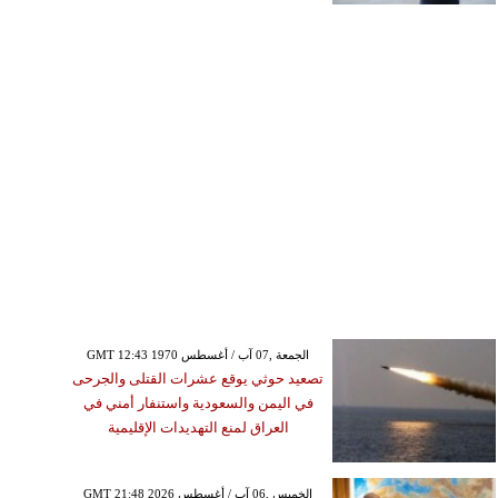
GMT 12:43 1970 الجمعة ,07 آب / أغسطس
تصعيد حوثي يوقع عشرات القتلى والجرحى
في اليمن والسعودية واستنفار أمني في
العراق لمنع التهديدات الإقليمية
GMT 21:48 2026 الخميس ,06 آب / أغسطس