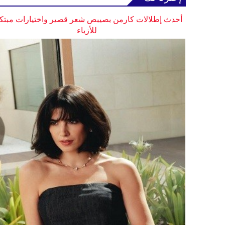
أحدث إطلالات كارمن بصيبص شعر قصير واختيارات مبتك
للأزياء