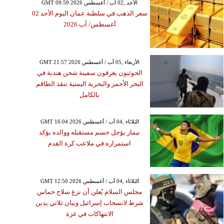
GMT 09:59 2026 الأحد ,02 آب / أغسطس
سعر الذهب في سلطنة عمان اليوم الأحد 02
أغسطس/ آب 2026
GMT 21:57 2026 الأربعاء ,05 آب / أغسطس
الحوثيون يغرقون سفينة شحن هندية في
البحر الأحمر والبحرية اليمنية تنقذ الطاقم
بالكامل
GMT 16:04 2026 الثلاثاء ,04 آب / أغسطس
نيمار يؤجل حسم مستقبله ووالده يؤكد
استمراره في ملاعب كرة القدم
GMT 12:50 2026 الثلاثاء ,04 آب / أغسطس
مجلس السلام يُعلن أن نزع سلاح حماس
شرط لانسحاب إسرائيل وبيان ثلاثي يدين
الانتهاكات في غزة