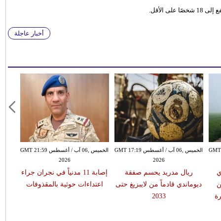
 الأقل.
أخبار عاجلة
سطس GMT 15:51
الخميس ,06 آب / أغسطس GMT 17:19
الخميس ,06 آب / أغسطس GMT 21:59
2026
2026
ي
ريال مدريد يحسم صفقة
إصابة 11 مدنياً في نجران جراء
ن
ديوماندي قادماً من لايبزيغ حتى
اعتداءات حوثية بالمقذوفات
ة
2033