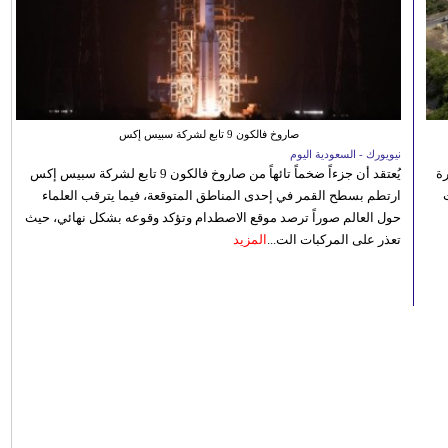
صاروخ فالكون 9 تابع لشركة سبيس إكس
نيويورك - السعودية اليوم
رة
يُعتقد أن جزءاً ضخماً تائهاً من صاروخ فالكون 9 تابع لشركة سبيس إكس
ارتطم بسطح القمر في إحدى المناطق المتوقعة، فيما يترقب العلماء
حول العالم صوراً ترصد موقع الاصطدام وتؤكد وقوعه بشكل نهائي، حيث
تعذر على المركبات الت...
المزيد