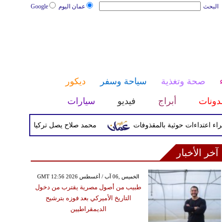
البحث
عمان اليوم
Google
صحة وتغذية
سياحة وسفر
ديكور
دونات
أبراج
فيديو
سيارات
محمد صلاح يصل تركيا الأربعاء لإتمام انتق
آخر الأخبار
GMT 12:56 2026 الخميس ,06 آب / أغسطس
طبيب من أصول مصرية يقترب من دخول
التاريخ الأميركي بعد فوزه بترشيح
الديمقراطيين