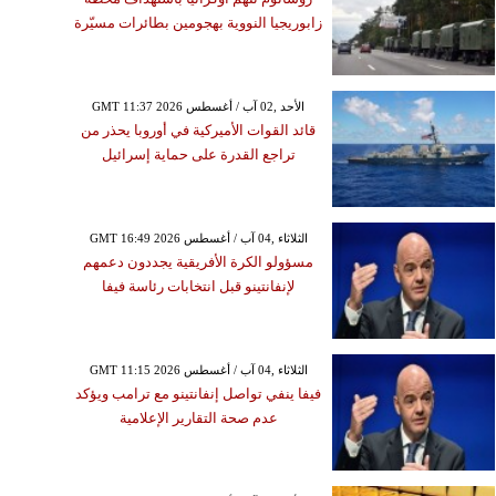
زابوريجيا النووية بهجومين بطائرات مسيّرة
GMT 11:37 2026 الأحد ,02 آب / أغسطس
قائد القوات الأميركية في أوروبا يحذر من
تراجع القدرة على حماية إسرائيل
GMT 16:49 2026 الثلاثاء ,04 آب / أغسطس
مسؤولو الكرة الأفريقية يجددون دعمهم
لإنفانتينو قبل انتخابات رئاسة فيفا
GMT 11:15 2026 الثلاثاء ,04 آب / أغسطس
فيفا ينفي تواصل إنفانتينو مع ترامب ويؤكد
عدم صحة التقارير الإعلامية