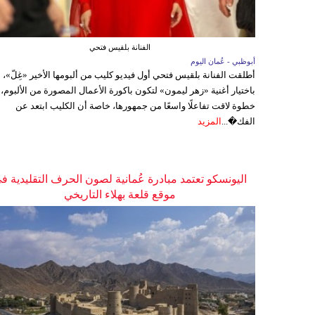
الفنانة بلقيس فتحي
أبوظبي - عُمان اليوم
أطلقت الفنانة بلقيس فتحي أول فيديو كليب من ألبومها الأخير «غِلّ»،
باختيار أغنية «زهر ليمون» لتكون باكورة الأعمال المصورة من الألبوم،
خطوة لاقت تفاعلًا واسعًا من جمهورها، خاصة أن الكليب ابتعد عن
الفك�...
المزيد
اليونسكو تعتمد مبادرة عُمانية لصون الحرف التقليدية ف
موقع قلعة بهلاء التاريخي