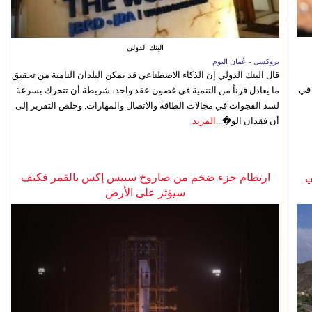
البنك الدولي
بروكسل - عُمان اليوم
قال البنك الدولي إن الذكاء الاصطناعي قد يمكن البلدان النامية من تحقيق
 في
ما يعادل قرناً من التنمية في غضون عقد واحد، شريطة أن تتحرك بسرعة
لسد الفجوات في مجالات الطاقة والاتصال والمهارات. وخلص التقرير إلى
أن فقدان الو�...
المزيد
ي
ارتطام جزء ضخم من صاروخ سبيس إكس بالقمر فكيف
سيؤثر على الأرض