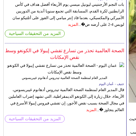
بات النجم الأرجنتيني ليونيل ميسي يوم الأربعاء أفضل هداف في كأس
الرابطتين لكرة القدم، المسابقة التي تجمع سنويا أندية من الدوريين
الأميركي والمكسيكي، بعدما قاد إنتر ميامي إلى الفوز على أتلتيكو سان
لويس 4-2 على أرضه ض�...
المزيد
المزيد من التحقيقات السياحية
الصحة العالمية تحذر من تسارع تفشي إيبولا في الكونغو وسط
نقص الإمكانات
المدير العام لمنظمة الصحة العالمية تيدروس أدهانوم غيبريسوس
جنيف - عُمان اليوم
قال المدير العام لمنظمة الصحة العالمية تيدروس أدهانوم غيبريسوس،
الأربعاء، خلال زيارة إلى الكونغو الديمقراطية، التي تشهد إضراب العاملين
في مجال الصحة بسبب نقص الأجور، إن تفشي فيروس إيبولا الأسرع في
العالم يتجاوز �...
المزيد
حيث
المزيد من التحقيقات السياحية
اسب