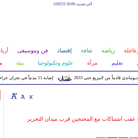
آخر تحديث GMT21:59:09
عاجلة
رياضة
ثقافة
إقتصاد
فن وموسيقى
أزياء
تعليم
مرأة
علوم وتكنولوجيا
بيئة
م
دماً من لايبزيغ حتى 2033
إصابة 11 مدنياً في نجران جراء اعتداءات حوثية بالمقذوفات
عقب اشتباكات مع المحتجين قرب ميدان التحرير