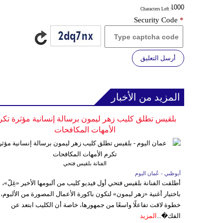
: Characters Left
Security Code
*
أرسل التعليق
المزيد من الأخبار
بلقيس تطلق كليب زهر ليمون برسالة إنسانية مؤثرة تكر
الأمهات المكافحات
الفنانة بلقيس فتحي
أبوظبي - عُمان اليوم
أطلقت الفنانة بلقيس فتحي أول فيديو كليب من ألبومها الأخير «غِلّ»،
باختيار أغنية «زهر ليمون» لتكون باكورة الأعمال المصورة من الألبوم،
خطوة لاقت تفاعلًا واسعًا من جمهورها، خاصة أن الكليب ابتعد عن
الفك�...
المزيد