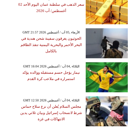
سعر الذهب في سلطنة عمان اليوم الأحد 02
أغسطس/ آب 2026
GMT 21:57 2026 الأربعاء ,05 آب / أغسطس
الحوثيون يغرقون سفينة شحن هندية في
البحر الأحمر والبحرية اليمنية تنقذ الطاقم
بالكامل
GMT 16:04 2026 الثلاثاء ,04 آب / أغسطس
نيمار يؤجل حسم مستقبله ووالده يؤكد
استمراره في ملاعب كرة القدم
GMT 12:50 2026 الثلاثاء ,04 آب / أغسطس
مجلس السلام يُعلن أن نزع سلاح حماس
شرط لانسحاب إسرائيل وبيان ثلاثي يدين
الانتهاكات في غزة