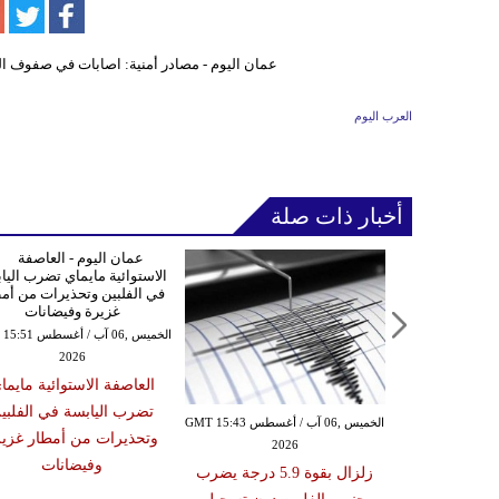
العرب اليوم
أخبار ذات صلة
الأربعاء ,05 آب / أغسطس GMT 16:02
الخميس ,06 آب / أغ
20
2026
 عقوبات عن
العاصفة الاستوائية مايما
تين على صلة
تضرب اليابسة في الفلبي
ري الإيراني
الخميس ,06 آب / أغسطس GMT 15:43
وتحذيرات من أمطار غزير
2026
وفيضانات
زلزال بقوة 5.9 درجة يضرب