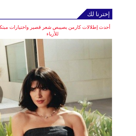
إخترنا لك
أحدث إطلالات كارمن بصيبص شعر قصير واختيارات مبتك
للأزياء