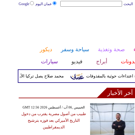
البحث
عمان اليوم
Google
صحة وتغذية
سياحة وسفر
ديكور
دونات
أبراج
فيديو
سيارات
محمد صلاح يصل تركيا الأربعاء لإتمام انتقا
آخر الأخبار
GMT 12:56 2026 الخميس ,06 آب / أغسطس
طبيب من أصول مصرية يقترب من دخول
التاريخ الأميركي بعد فوزه بترشيح
الديمقراطيين