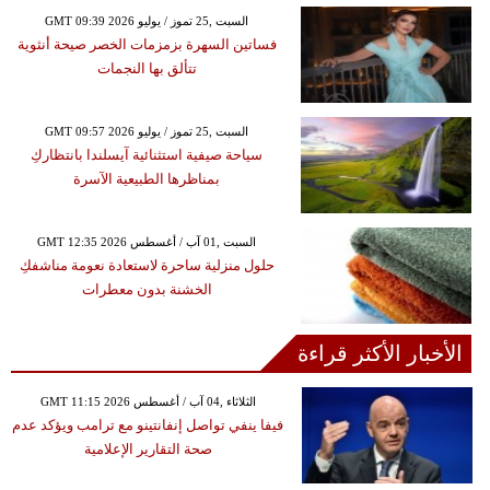
GMT 09:39 2026 السبت ,25 تموز / يوليو
فساتين السهرة بزمزمات الخصر صيحة أنثوية
تتألق بها النجمات
GMT 09:57 2026 السبت ,25 تموز / يوليو
سياحة صيفية استثنائية آيسلندا بانتظاركِ
بمناظرها الطبيعية الآسرة
GMT 12:35 2026 السبت ,01 آب / أغسطس
حلول منزلية ساحرة لاستعادة نعومة مناشفكِ
الخشنة بدون معطرات
الأخبار الأكثر قراءة
GMT 11:15 2026 الثلاثاء ,04 آب / أغسطس
فيفا ينفي تواصل إنفانتينو مع ترامب ويؤكد عدم
صحة التقارير الإعلامية