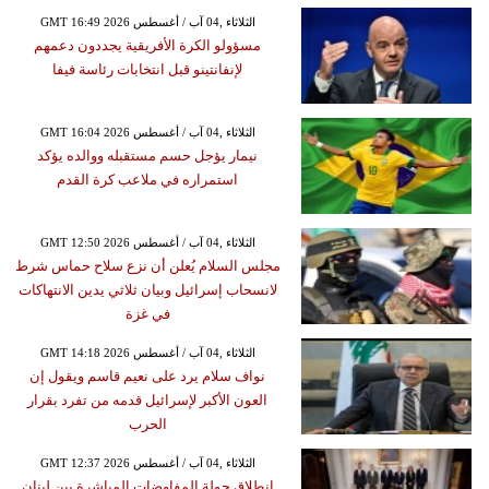
GMT 16:49 2026 الثلاثاء ,04 آب / أغسطس
مسؤولو الكرة الأفريقية يجددون دعمهم
لإنفانتينو قبل انتخابات رئاسة فيفا
GMT 16:04 2026 الثلاثاء ,04 آب / أغسطس
نيمار يؤجل حسم مستقبله ووالده يؤكد
استمراره في ملاعب كرة القدم
GMT 12:50 2026 الثلاثاء ,04 آب / أغسطس
مجلس السلام يُعلن أن نزع سلاح حماس شرط
لانسحاب إسرائيل وبيان ثلاثي يدين الانتهاكات
في غزة
GMT 14:18 2026 الثلاثاء ,04 آب / أغسطس
نواف سلام يرد على نعيم قاسم ويقول إن
العون الأكبر لإسرائيل قدمه من تفرد بقرار
الحرب
GMT 12:37 2026 الثلاثاء ,04 آب / أغسطس
انطلاق جولة المفاوضات المباشرة بين لبنان