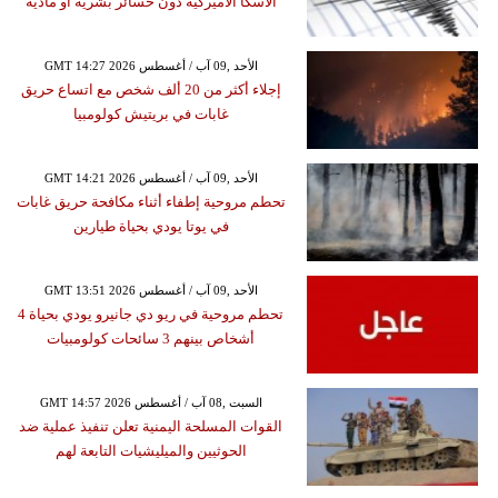
ألاسكا الأميركية دون خسائر بشرية أو مادية
GMT 14:27 2026 الأحد ,09 آب / أغسطس
إجلاء أكثر من 20 ألف شخص مع اتساع حريق
غابات في بريتيش كولومبيا
GMT 14:21 2026 الأحد ,09 آب / أغسطس
تحطم مروحية إطفاء أثناء مكافحة حريق غابات
في يوتا يودي بحياة طيارين
GMT 13:51 2026 الأحد ,09 آب / أغسطس
تحطم مروحية في ريو دي جانيرو يودي بحياة 4
أشخاص بينهم 3 سائحات كولومبيات
GMT 14:57 2026 السبت ,08 آب / أغسطس
القوات المسلحة اليمنية تعلن تنفيذ عملية ضد
الحوثيين والميليشيات التابعة لهم