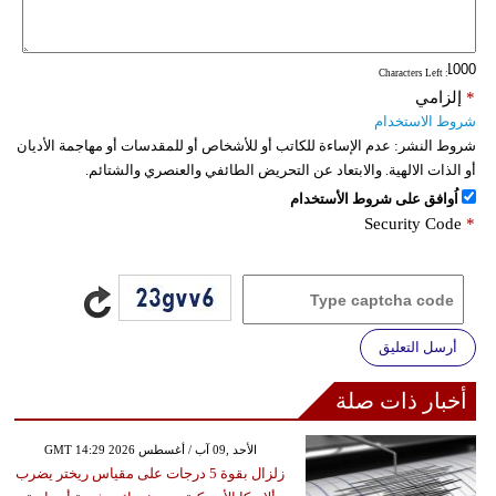
فيديو
: Characters Left
سيارات
*
إلزامي
شروط الاستخدام
شروط النشر:
عدم الإساءة للكاتب أو للأشخاص أو للمقدسات أو مهاجمة الأديان
أو الذات الالهية. والابتعاد عن التحريض الطائفي والعنصري والشتائم.
اُوافق على شروط الأستخدام
Security Code
*
أرسل التعليق
أخبار ذات صلة
GMT 14:29 2026 الأحد ,09 آب / أغسطس
زلزال بقوة 5 درجات على مقياس ريختر يضرب