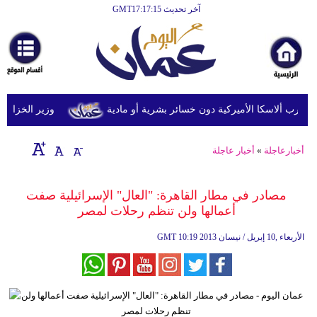
آخر تحديث GMT17:17:15
الرئيسية
أخبارعاجلة
رياضة
ثقافة
وزير الخزانة الأمري
إقتصاد
أخبارعاجلة
»
أخبار عاجلة
فن
وموسيقى
مصادر في مطار القاهرة: "العال" الإسرائيلية صفت
أعمالها ولن تنظم رحلات لمصر
أزياء
10:19 2013 الأربعاء ,10 إبريل / نيسان
GMT
صحة
وتغذية
سياحة