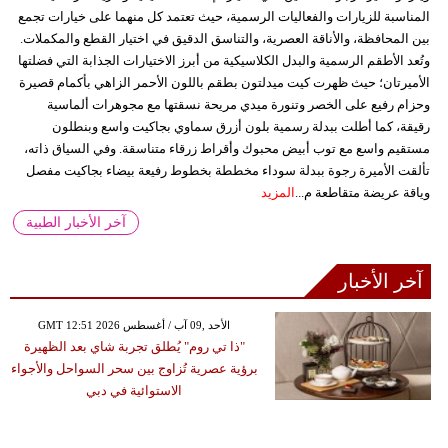
المناسبة للزيارات والفعاليات الرسمية، حيث تعتمد كل منهما على خيارات تجمع
بين المحافظة، والأناقة العصرية، والتناسق الدقيق في اختيار القطع والمكملات.
وتُعد الأطقم الرسمية والبدل الكلاسيكية من أبرز الاختيارات الجذابة التي فضلتها
الأميرتان؛ حيث ظهرت كيت ميدلتون بطقم باللون الأحمر الزاهي بأكمام قصيرة
وحزام رفيع على الخصر وتنورة ميدي مريحة نسقتها مع مجوهرات ألماسية
رقيقة، كما أطلت ببدلة رسمية بلون أزرق سماوي بجاكيت واسع وبنطلون
مستقيم واسع مع توب أبيض محبوك وأقراط زرقاء متناسقة. وفي السياق ذاته،
تألقت الأميرة رجوة ببدلة سوداء مخططة بخطوط رفيعة بيضاء بجاكيت مفصل
وياقة عريضة متقاطعة م...
المزيد
آخر الأخبار الطبية
آخر الأخبار
GMT 12:51 2026 الأحد ,09 آب / أغسطس
"ذا تي روم" يُطلق تجربة شاي بعد الظهيرة
برؤية عصرية تُزاوج بين سحر السواحل والأجواء
الاستوائية في دبي