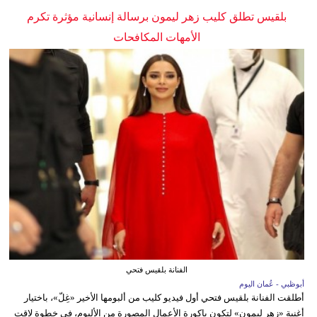
بلقيس تطلق كليب زهر ليمون برسالة إنسانية مؤثرة تكرم
الأمهات المكافحات
الفنانة بلقيس فتحي
أبوظبي - عُمان اليوم
أطلقت الفنانة بلقيس فتحي أول فيديو كليب من ألبومها الأخير «غِلّ»، باختيار
أغنية «زهر ليمون» لتكون باكورة الأعمال المصورة من الألبوم، في خطوة لاقت