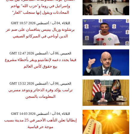
وإسرائيل في روما و"حزب الله" يهاجم
المحادثات ويقول إنها ستجلب "العار"
GMT 10:57 2026 الثلاثاء ,04 آب / أغسطس
برشلونة وريال بيتيس يتنافسان على ضم عز
الدين أوناحي في الميركاتو الصيفي
GMT 12:47 2026 الخميس ,06 آب / أغسطس
فيفا يجدد دعمه لإنفانتينو ويقر بأخطاء مشروع
بيع حقوق كأس العالم
GMT 13:52 2026 الخميس ,06 آب / أغسطس
ترامب يؤكد وفرة الذخائر ويتوعد مسربي
المعلومات بالسجن
GMT 14:03 2026 الثلاثاء ,04 آب / أغسطس
إيطاليا تعلن التأهب الأحمر في 25 مدينة بسبب
موجة حر قياسية