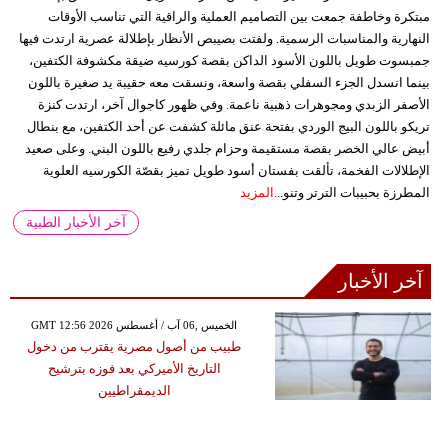
مبتكرة وخاطفة جمعت بين التصاميم العملية والراقية التي تناسب الأوقات
النهارية والمناسبات الرسمية. ولفتت بصيبص الأنظار بإطلالة عصرية ارتدت فيها
جمبسوت طويل باللون الأسود الداكن بقصة كورسيه ضيقة مكشوفة الكتفين،
بينما انسدل الجزء السفلي بقصة واسعة، ونسقت معه حقيبة يد صغيرة باللون
الأصفر الزبدي ومجوهرات ذهبية ناعمة. وفي ظهور كاجوال آخر، ارتدت كنزة
تريكو باللون البيج الوردي بفتحة عنق مائلة كشفت عن أحد الكتفين، مع بنطال
أبيض عالي الخصر بقصة مستقيمة وحزام جلدي رفيع باللون البني. وعلى صعيد
الإطلالات الفخمة، تألقت بفستان أسود طويل تميز بقصّة الكورسيه العلوية
المطرزة بحبيبات الترتر وتنو...
المزيد
آخر الأخبار الطبية
آخر الأخبار
GMT 12:56 2026 الخميس ,06 آب / أغسطس
طبيب من أصول مصرية يقترب من دخول
التاريخ الأميركي بعد فوزه بترشيح
الديمقراطيين