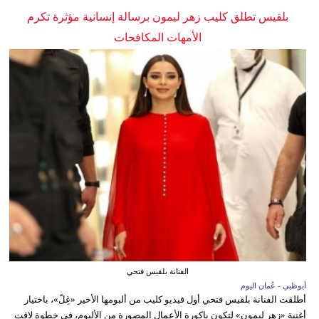
بلقيس تطلق كليب زهر ليمون برسالة إنسانية مؤثرة تكرم
الأمهات المكافحات
الفنانة بلقيس فتحي
أبوظبي - عُمان اليوم
أطلقت الفنانة بلقيس فتحي أول فيديو كليب من ألبومها الأخير «غِلّ»، باختيار
أغنية «زهر ليمون» لتكون باكورة الأعمال المصورة من الألبوم، في خطوة لاقت