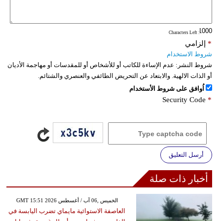
فيديو
: Characters Left
سيارات
*
إلزامي
شروط الاستخدام
شروط النشر:
عدم الإساءة للكاتب أو للأشخاص أو للمقدسات أو مهاجمة الأديان
أو الذات الالهية. والابتعاد عن التحريض الطائفي والعنصري والشتائم.
اُوافق على شروط الأستخدام
Security Code
*
أرسل التعليق
أخبار ذات صلة
GMT 15:51 2026 الخميس ,06 آب / أغسطس
العاصفة الاستوائية مايماي تضرب اليابسة في