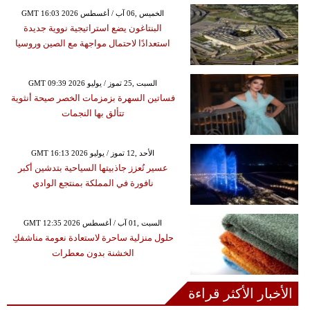
GMT 16:03 2026 الخميس ,06 آب / أغسطس
البنتاغون يضع استراتيجية نووية جديدة
استعدادًا لاحتمال مواجهة مع الصين وروسيا
GMT 09:39 2026 السبت ,25 تموز / يوليو
فساتين السهرة بزمزمات الخصر صيحة أنثوية
تتألق بها النجمات
GMT 16:13 2026 الأحد ,12 تموز / يوليو
عسير تُعزز جاذبيتها السياحية بتدشين أكبر
نافورة في المملكة بمنتجع الوادي
GMT 12:35 2026 السبت ,01 آب / أغسطس
حلول منزلية ساحرة لاستعادة نعومة مناشفكِ
الخشنة بدون معطرات
الأخبار الأكثر قراءة