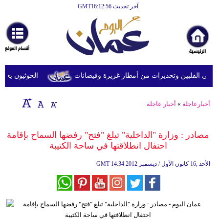
آخر تحديث GMT16:12:56
الرئيسية
أخبارعاجلة
رياضة
ثقافة
في الفلبين وتحذيرات من أمطار غزيرة وفيضانات
الحوثيون يعلنون
إقتصاد
أخبارعاجلة
»
أخبار عاجلة
فن
وموسيقى
مصادر : وزارة "الداخلية" تبلغ "فتح" رفضها السماح بإقامة
احتفال انطلاقتها في ساحة الكتيبة
أزياء
14:34 2012 الأحد ,16 كانون الأول / ديسمبر
GMT
صحة
وتغذية
سياحة