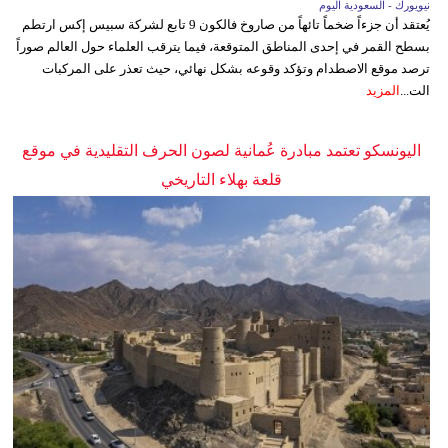
نيويورك - السعودية اليوم
يُعتقد أن جزءاً ضخماً تائهاً من صاروخ فالكون 9 تابع لشركة سبيس إكس ارتطم
بسطح القمر في إحدى المناطق المتوقعة، فيما يترقب العلماء حول العالم صوراً
ترصد موقع الاصطدام وتؤكد وقوعه بشكل نهائي، حيث تعذر على المركبات
الت...
المزيد
اليونسكو تعتمد مبادرة عُمانية لصون الحرف التقليدية في موقع
قلعة بهلاء التاريخي