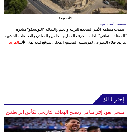
قلعة بهلاء
مسقط - عُمان اليوم
اعتمدت منظمة الأمم المتحدة للتربية والعلم والثقافة "اليونسكو" مبادرة
"الممتلك الثقافي" الخاصة بحرف الفخار والنحاس والمعادن والصناعات الخشبية
لفريق بهلاء التطوعي لمؤسسة المجتمع المحلي بموقع قلعة بهلاء �...
المزيد
إخترنا لك
ميسي يقود إنتر ميامي ويصبح الهداف التاريخي لكأس الرابطتين