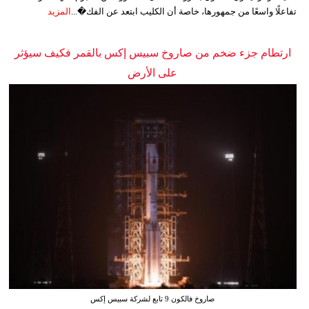
تفاعلًا واسعًا من جمهورها، خاصة أن الكليب ابتعد عن الفك�...
المزيد
ارتطام جزء ضخم من صاروخ سبيس إكس بالقمر فكيف سيؤثر
على الأرض
صاروخ فالكون 9 تابع لشركة سبيس إكس