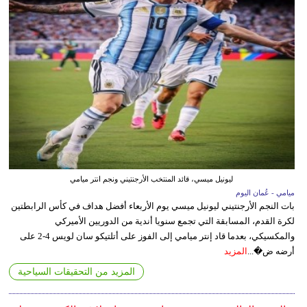
ليونيل ميسي، قائد المنتخب الأرجنتيني ونجم انتر ميامي
ميامي - عُمان اليوم
بات النجم الأرجنتيني ليونيل ميسي يوم الأربعاء أفضل هداف في كأس الرابطتين
لكرة القدم، المسابقة التي تجمع سنويا أندية من الدوريين الأميركي
والمكسيكي، بعدما قاد إنتر ميامي إلى الفوز على أتلتيكو سان لويس 4-2 على
أرضه ض�...
المزيد
المزيد من التحقيقات السياحية