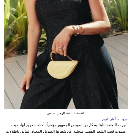
النجمة اللبنانية كارمن بصيبص
بيروت - عُمان اليوم
أبهرت النجمة اللبنانية كارمن بصيبص الجمهور مؤخراً بأحدث ظهور لها، حيث
اعتمدت قصة الشعر القصير متخلية عن شعرها الطويل المعتاد، لتتألق بإطلالات