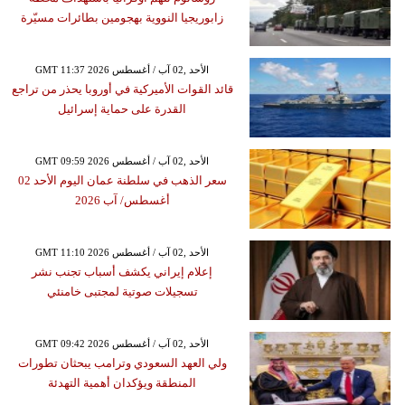
زابوريجيا النووية بهجومين بطائرات مسيّرة
GMT 11:37 2026 الأحد ,02 آب / أغسطس
قائد القوات الأميركية في أوروبا يحذر من تراجع
القدرة على حماية إسرائيل
GMT 09:59 2026 الأحد ,02 آب / أغسطس
سعر الذهب في سلطنة عمان اليوم الأحد 02
أغسطس/ آب 2026
GMT 11:10 2026 الأحد ,02 آب / أغسطس
إعلام إيراني يكشف أسباب تجنب نشر
تسجيلات صوتية لمجتبى خامنئي
GMT 09:42 2026 الأحد ,02 آب / أغسطس
ولي العهد السعودي وترامب يبحثان تطورات
المنطقة ويؤكدان أهمية التهدئة