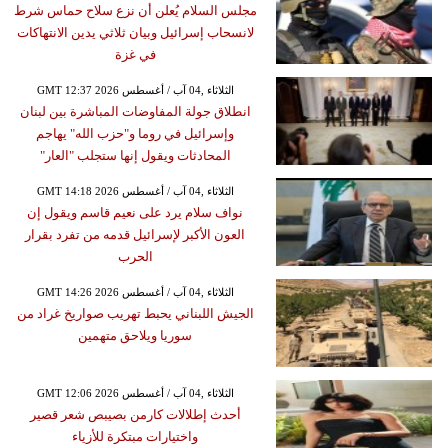
مجلس السلام يُعلن أن نزع سلاح حماس شرط
لانسحاب إسرائيل وبيان ثلاثي يدين الانتهاكات
في غزة
GMT 12:37 2026 الثلاثاء ,04 آب / أغسطس
انطلاق جولة المفاوضات المباشرة بين لبنان
وإسرائيل في روما و"حزب الله" يهاجم
المحادثات ويقول إنها ستجلب "العار"
GMT 14:18 2026 الثلاثاء ,04 آب / أغسطس
نواف سلام يرد على نعيم قاسم ويقول إن
العون الأكبر لإسرائيل قدمه من تفرد بقرار
الحرب
GMT 14:26 2026 الثلاثاء ,04 آب / أغسطس
الجيش اللبناني يحبط تهريب صواريخ غراد من
سوريا ويلاحق متهمين
GMT 12:06 2026 الثلاثاء ,04 آب / أغسطس
أحدث إطلالات كارمن بصيبص شعر قصير
واختيارات مبتكرة للأزياء