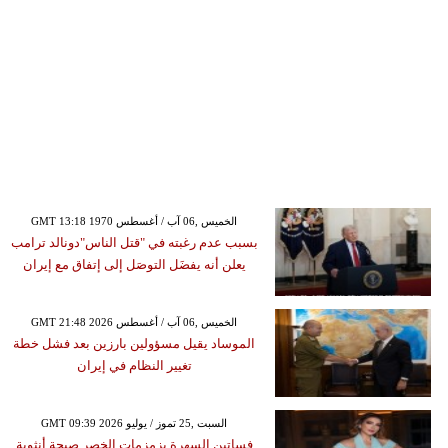
GMT 13:18 1970 الخميس ,06 آب / أغسطس
بسبب عدم رغبته في "قتل الناس"دونالد ترامب
يعلن أنه يفضَل التوصَل إلى إتفاق مع إيران
GMT 21:48 2026 الخميس ,06 آب / أغسطس
الموساد يقيل مسؤولين بارزين بعد فشل خطة
تغيير النظام في إيران
GMT 09:39 2026 السبت ,25 تموز / يوليو
فساتين السهرة بزمزمات الخصر صيحة أنثوية