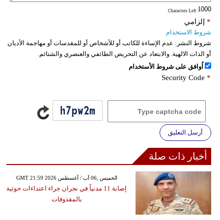
: Characters Left
فيديو
*
إلزامي
شروط الاستخدام
سيارات
شروط النشر:
عدم الإساءة للكاتب أو للأشخاص أو للمقدسات أو مهاجمة الأديان
أو الذات الالهية. والابتعاد عن التحريض الطائفي والعنصري والشتائم.
اُوافق على شروط الأستخدام
Security Code
*
أرسل التعليق
أخبار ذات صلة
GMT 21:59 2026 الخميس ,06 آب / أغسطس
إصابة 11 مدنياً في نجران جراء اعتداءات حوثية
بالمقذوفات