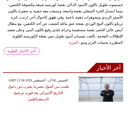
جمبسوت طويل باللون الأسود الداكن بقصة كورسيه ضيقة مكشوفة الكتفين،
بينما انسدل الجزء السفلي بقصة واسعة، ونسقت معه حقيبة يد صغيرة باللون
الأصفر الزبدي ومجوهرات ذهبية ناعمة. وفي ظهور كاجوال آخر، ارتدت كنزة
تريكو باللون البيج الوردي بفتحة عنق مائلة كشفت عن أحد الكتفين، مع بنطال
أبيض عالي الخصر بقصة مستقيمة وحزام جلدي رفيع باللون البني. وعلى صعيد
الإطلالات الفخمة، تألقت بفستان أسود طويل تميز بقصّة الكورسيه العلوية
المطرزة بحبيبات الترتر وتنو...
المزيد
آخر الأخبار الطبية
آخر الأخبار
GMT 12:56 2026 الخميس ,06 آب / أغسطس
طبيب من أصول مصرية يقترب من دخول
التاريخ الأميركي بعد فوزه بترشيح
الديمقراطيين