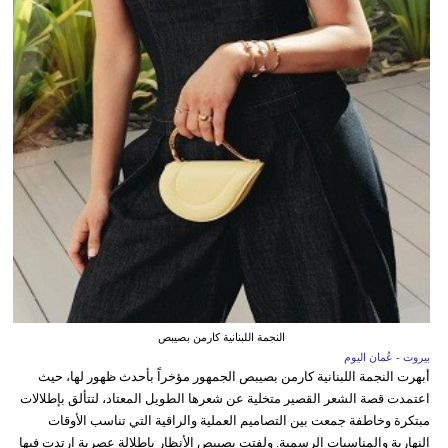
النجمة اللبنانية كارمن بصيبص
بيروت - عُمان اليوم
أبهرت النجمة اللبنانية كارمن بصيبص الجمهور مؤخراً بأحدث ظهور لها، حيث
اعتمدت قصة الشعر القصير متخلية عن شعرها الطويل المعتاد، لتتألق بإطلالات
مبتكرة وخاطفة جمعت بين التصاميم العملية والراقية التي تناسب الأوقات
النهارية والمناسبات الرسمية. ولفتت بصيبص الأنظار بإطلالة عصرية ارتدت فيها