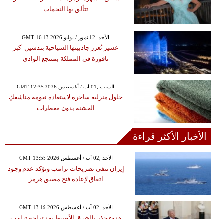
تتألق بها النجمات
GMT 16:13 2026 الأحد ,12 تموز / يوليو
عسير تُعزز جاذبيتها السياحية بتدشين أكبر
نافورة في المملكة بمنتجع الوادي
GMT 12:35 2026 السبت ,01 آب / أغسطس
حلول منزلية ساحرة لاستعادة نعومة مناشفكِ
الخشنة بدون معطرات
الأخبار الأكثر قراءة
GMT 13:55 2026 الأحد ,02 آب / أغسطس
إيران تنفي تصريحات ترامب وتؤكد عدم وجود
اتفاق لإعادة فتح مضيق هرمز
GMT 13:19 2026 الأحد ,02 آب / أغسطس
هدوء حذر بالشرق الأوسط بعد تراجع ترامب