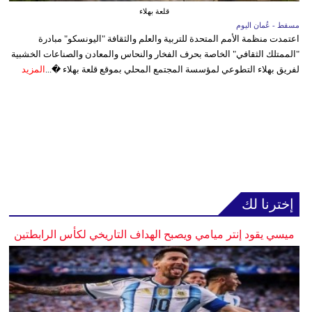
قلعة بهلاء
مسقط - عُمان اليوم
اعتمدت منظمة الأمم المتحدة للتربية والعلم والثقافة "اليونسكو" مبادرة
"الممتلك الثقافي" الخاصة بحرف الفخار والنحاس والمعادن والصناعات الخشبية
لفريق بهلاء التطوعي لمؤسسة المجتمع المحلي بموقع قلعة بهلاء �...
المزيد
إخترنا لك
ميسي يقود إنتر ميامي ويصبح الهداف التاريخي لكأس الرابطتين