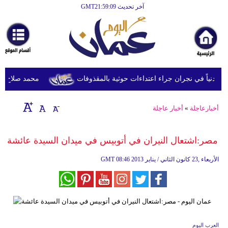
آخر تحديث GMT21:59:09
الرئيسية
أخبارعاجلة
رياضة
ثقافة
محمد صلاح يصل ترك
إقتصاد
أخبارعاجلة
»
أخبار عاجلة
فن
وموسيقى
مصر:اشتعال النيران في أتوبيس في ميدان السيدة عائشة
أزياء
08:46 2013 الأربعاء ,23 كانون الثاني / يناير
GMT
صحة
وتغذية
سياحة
العرب اليوم