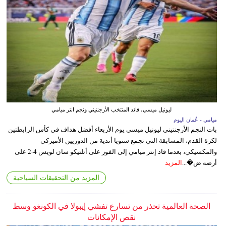
ليونيل ميسي، قائد المنتخب الأرجنتيني ونجم انتر ميامي
ميامي - عُمان اليوم
بات النجم الأرجنتيني ليونيل ميسي يوم الأربعاء أفضل هداف في كأس الرابطتين
لكرة القدم، المسابقة التي تجمع سنويا أندية من الدوريين الأميركي
والمكسيكي، بعدما قاد إنتر ميامي إلى الفوز على أتلتيكو سان لويس 4-2 على
أرضه ض�...
المزيد
المزيد من التحقيقات السياحية
الصحة العالمية تحذر من تسارع تفشي إيبولا في الكونغو وسط
نقص الإمكانات