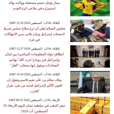
نيمار يؤجل حسم مستقبله ووالده يؤكد
استمراره في ملاعب كرة القدم
GMT 12:50 2026 الثلاثاء ,04 آب / أغسطس
مجلس السلام يُعلن أن نزع سلاح حماس شرط
لانسحاب إسرائيل وبيان ثلاثي يدين الانتهاكات
في غزة
GMT 12:37 2026 الثلاثاء ,04 آب / أغسطس
انطلاق جولة المفاوضات المباشرة بين لبنان
وإسرائيل في روما و"حزب الله" يهاجم
المحادثات ويقول إنها ستجلب "العار"
GMT 14:18 2026 الثلاثاء ,04 آب / أغسطس
نواف سلام يرد على نعيم قاسم ويقول إن
العون الأكبر لإسرائيل قدمه من تفرد بقرار
الحرب
GMT 06:35 2026 الأربعاء ,05 آب / أغسطس
سعر الذهب في سلطنة عمان اليوم الأربعاء 05
أغسطس/ آب 2026