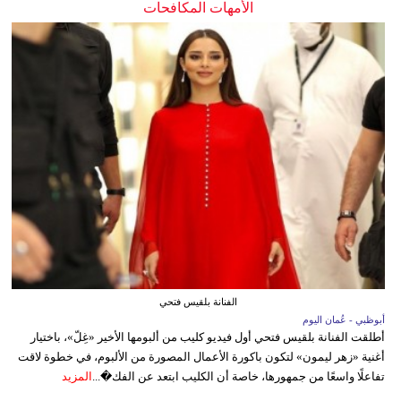
الأمهات المكافحات
الفنانة بلقيس فتحي
أبوظبي - عُمان اليوم
أطلقت الفنانة بلقيس فتحي أول فيديو كليب من ألبومها الأخير «غِلّ»، باختيار
أغنية «زهر ليمون» لتكون باكورة الأعمال المصورة من الألبوم، في خطوة لاقت
تفاعلًا واسعًا من جمهورها، خاصة أن الكليب ابتعد عن الفك�...
المزيد