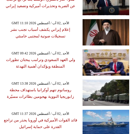
عن الضربة وتحذيرات أميركية وتصعيد إيراني
GMT 11:10 2026 الأحد ,02 آب / أغسطس
إعلام إيراني يكشف أسباب تجنب نشر
تسجيلات صوتية لمجتبى خامنئي
GMT 09:42 2026 الأحد ,02 آب / أغسطس
ولي العهد السعودي وترامب يبحثان تطورات
المنطقة ويؤكدان أهمية التهدئة
GMT 13:38 2026 الأحد ,02 آب / أغسطس
روساتوم تتهم أوكرانيا باستهداف محطة
زابوريجيا النووية بهجومين بطائرات مسيّرة
GMT 11:37 2026 الأحد ,02 آب / أغسطس
قائد القوات الأميركية في أوروبا يحذر من تراجع
القدرة على حماية إسرائيل