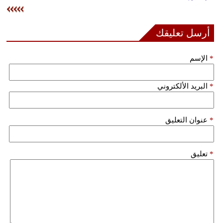
وسفر
ديكور
أرسل تعليقك
أخبار
*
الإسم
إعلام
*
البريد الألكتروني
تعليم
مرأة
*
عنوان التعليق
علوم
وتكنولوجيا
*
تعليق
بيئة
مدوَّنات
أبراج