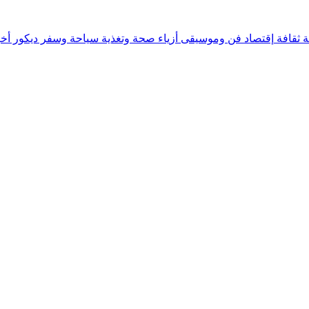
ة
ثقافة
إقتصاد
فن وموسيقى
أزياء
صحة وتغذية
سياحة وسفر
ديكور
أخب