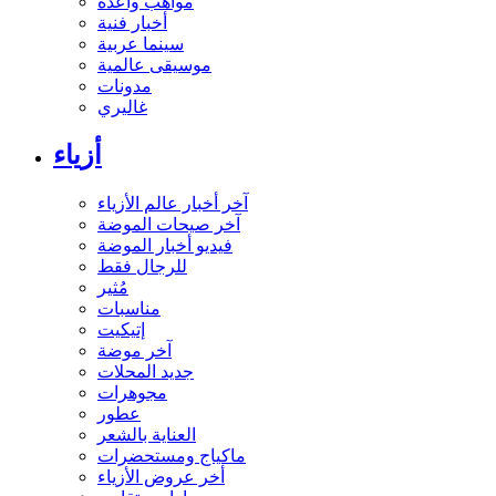
مواهب واعدة
أخبار فنية
سينما عربية
موسيقى عالمية
مدونات
غاليري
أزياء
آخر أخبار عالم الأزياء
آخر صيحات الموضة
فيديو أخبار الموضة
للرجال فقط
مُثير
مناسبات
إتيكيت
آخر موضة
جديد المحلات
مجوهرات
عطور
العناية بالشعر
ماكياج ومستحضرات
أخر عروض الأزياء