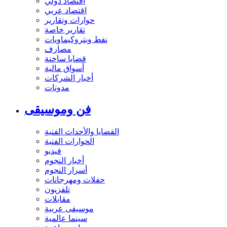
اقتصاد دولي
اقتصاد عربي
حوارات وتقارير
تقارير خاصة
نفط وبتروكيماويات
مصارف
قضايا ساخنة
أسواق مالية
أخبار الشركات
مدونات
فن وموسيقى
القضايا والأحداث الفنية
الحوارات الفنية
فيديو
أخبار النجوم
أسرار النجوم
حفلات ومهرجانات
تلفزيون
مقابلات
موسيقى عربية
سينما عالمية