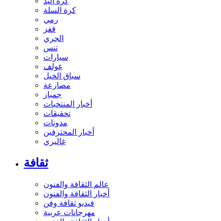
كرة اليد
كرة السلة
رمي
قفز
الجري
تنس
سيارات
غولف
سباق الخيل
مصارعة
جمباز
أخبار المنتخبات
تحقيقات
مدونات
أخبار المحترفين
غاليري
ثقافة
عالم الثقافة والفنون
أخبار الثقافة والفنون
فيديو ثقافة وفن
مهرجانات عربية