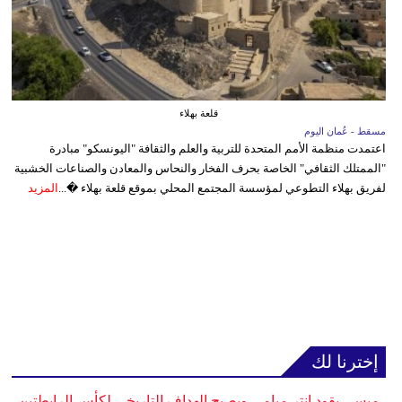
قلعة بهلاء
مسقط - عُمان اليوم
اعتمدت منظمة الأمم المتحدة للتربية والعلم والثقافة "اليونسكو" مبادرة
"الممتلك الثقافي" الخاصة بحرف الفخار والنحاس والمعادن والصناعات الخشبية
لفريق بهلاء التطوعي لمؤسسة المجتمع المحلي بموقع قلعة بهلاء �...
المزيد
إخترنا لك
ميسي يقود إنتر ميامي ويصبح الهداف التاريخي لكأس الرابطتين