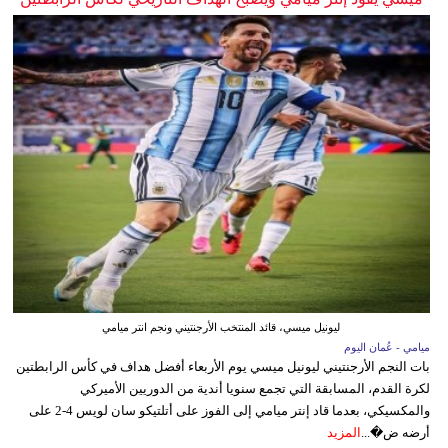
ليونيل ميسي، قائد المنتخب الأرجنتيني ونجم انتر ميامي
ميامي - عُمان اليوم
بات النجم الأرجنتيني ليونيل ميسي يوم الأربعاء أفضل هداف في كأس الرابطتين
لكرة القدم، المسابقة التي تجمع سنويا أندية من الدوريين الأميركي
والمكسيكي، بعدما قاد إنتر ميامي إلى الفوز على أتلتيكو سان لويس 4-2 على
أرضه ض�...
المزيد