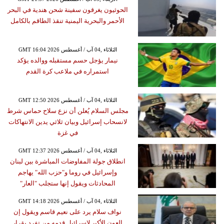
الحوثيون يغرقون سفينة شحن هندية في البحر
الأحمر والبحرية اليمنية تنقذ الطاقم بالكامل
GMT 16:04 2026 الثلاثاء ,04 آب / أغسطس
نيمار يؤجل حسم مستقبله ووالده يؤكد
استمراره في ملاعب كرة القدم
GMT 12:50 2026 الثلاثاء ,04 آب / أغسطس
مجلس السلام يُعلن أن نزع سلاح حماس شرط
لانسحاب إسرائيل وبيان ثلاثي يدين الانتهاكات
في غزة
GMT 12:37 2026 الثلاثاء ,04 آب / أغسطس
انطلاق جولة المفاوضات المباشرة بين لبنان
وإسرائيل في روما و"حزب الله" يهاجم
المحادثات ويقول إنها ستجلب "العار"
GMT 14:18 2026 الثلاثاء ,04 آب / أغسطس
نواف سلام يرد على نعيم قاسم ويقول إن
العون الأكبر لإسرائيل قدمه من تفرد بقرار