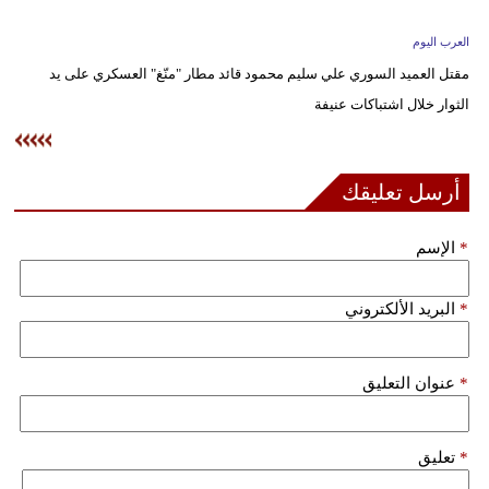
وسفر
العرب اليوم
ديكور
مقتل العميد السوري علي سليم محمود قائد مطار "منّغ" العسكري على يد
الثوار خلال اشتباكات عنيفة
أخبار
إعلام
أرسل تعليقك
تعليم
*
الإسم
مرأة
علوم
*
البريد الألكتروني
وتكنولوجيا
بيئة
*
عنوان التعليق
مدوَّنات
*
تعليق
أبراج