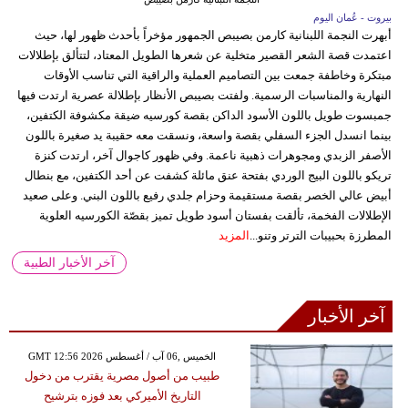
بيروت - عُمان اليوم
أبهرت النجمة اللبنانية كارمن بصيبص الجمهور مؤخراً بأحدث ظهور لها، حيث
اعتمدت قصة الشعر القصير متخلية عن شعرها الطويل المعتاد، لتتألق بإطلالات
مبتكرة وخاطفة جمعت بين التصاميم العملية والراقية التي تناسب الأوقات
النهارية والمناسبات الرسمية. ولفتت بصيبص الأنظار بإطلالة عصرية ارتدت فيها
جمبسوت طويل باللون الأسود الداكن بقصة كورسيه ضيقة مكشوفة الكتفين،
بينما انسدل الجزء السفلي بقصة واسعة، ونسقت معه حقيبة يد صغيرة باللون
الأصفر الزبدي ومجوهرات ذهبية ناعمة. وفي ظهور كاجوال آخر، ارتدت كنزة
تريكو باللون البيج الوردي بفتحة عنق مائلة كشفت عن أحد الكتفين، مع بنطال
أبيض عالي الخصر بقصة مستقيمة وحزام جلدي رفيع باللون البني. وعلى صعيد
الإطلالات الفخمة، تألقت بفستان أسود طويل تميز بقصّة الكورسيه العلوية
المطرزة بحبيبات الترتر وتنو...
المزيد
آخر الأخبار الطبية
آخر الأخبار
GMT 12:56 2026 الخميس ,06 آب / أغسطس
طبيب من أصول مصرية يقترب من دخول
التاريخ الأميركي بعد فوزه بترشيح