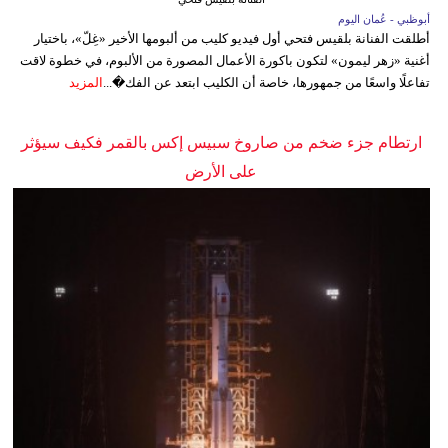
أبوظبي - عُمان اليوم
أطلقت الفنانة بلقيس فتحي أول فيديو كليب من ألبومها الأخير «غِلّ»، باختيار
أغنية «زهر ليمون» لتكون باكورة الأعمال المصورة من الألبوم، في خطوة لاقت
تفاعلًا واسعًا من جمهورها، خاصة أن الكليب ابتعد عن الفك�...
المزيد
ارتطام جزء ضخم من صاروخ سبيس إكس بالقمر فكيف سيؤثر
على الأرض