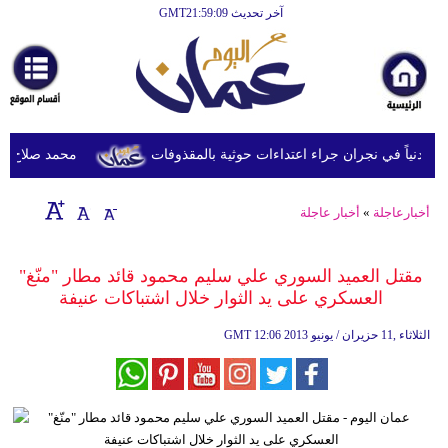
آخر تحديث GMT21:59:09
الرئيسية
أخبارعاجلة
رياضة
ثقافة
محمد صلاح يصل ترك
إقتصاد
أخبارعاجلة
»
أخبار عاجلة
فن
وموسيقى
مقتل العميد السوري علي سليم محمود قائد مطار "منّغ"
العسكري على يد الثوار خلال اشتباكات عنيفة
أزياء
12:06 2013 الثلاثاء ,11 حزيران / يونيو
GMT
صحة
وتغذية
سياحة