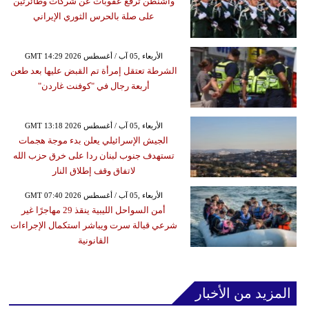
واشنطن ترفع عقوبات عن شركات وطائرتين
على صلة بالحرس الثوري الإيراني
GMT 14:29 2026 الأربعاء ,05 آب / أغسطس
الشرطة تعتقل إمرأة تم القبض عليها بعد طعن
أربعة رجال في "كوفنت غاردن"
GMT 13:18 2026 الأربعاء ,05 آب / أغسطس
الجيش الإسرائيلي يعلن بدء موجة هجمات
تستهدف جنوب لبنان ردا على خرق حزب الله
لاتفاق وقف إطلاق النار
GMT 07:40 2026 الأربعاء ,05 آب / أغسطس
أمن السواحل الليبية ينقذ 29 مهاجرًا غير
شرعي قبالة سرت ويباشر استكمال الإجراءات
القانونية
المزيد من الأخبار