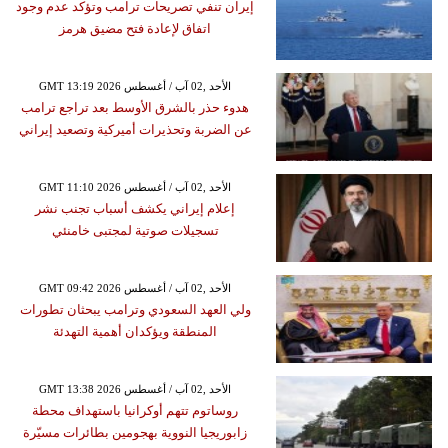
إيران تنفي تصريحات ترامب وتؤكد عدم وجود
اتفاق لإعادة فتح مضيق هرمز
GMT 13:19 2026 الأحد ,02 آب / أغسطس
هدوء حذر بالشرق الأوسط بعد تراجع ترامب
عن الضربة وتحذيرات أميركية وتصعيد إيراني
GMT 11:10 2026 الأحد ,02 آب / أغسطس
إعلام إيراني يكشف أسباب تجنب نشر
تسجيلات صوتية لمجتبى خامنئي
GMT 09:42 2026 الأحد ,02 آب / أغسطس
ولي العهد السعودي وترامب يبحثان تطورات
المنطقة ويؤكدان أهمية التهدئة
GMT 13:38 2026 الأحد ,02 آب / أغسطس
روساتوم تتهم أوكرانيا باستهداف محطة
زابوريجيا النووية بهجومين بطائرات مسيّرة