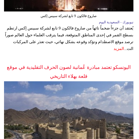
صاروخ فالكون 9 تابع لشركة سبيس إكس
نيويورك - السعودية اليوم
يُعتقد أن جزءاً ضخماً تائهاً من صاروخ فالكون 9 تابع لشركة سبيس إكس ارتطم
بسطح القمر في إحدى المناطق المتوقعة، فيما يترقب العلماء حول العالم صوراً
ترصد موقع الاصطدام وتؤكد وقوعه بشكل نهائي، حيث تعذر على المركبات
الت...
المزيد
اليونسكو تعتمد مبادرة عُمانية لصون الحرف التقليدية في موقع
قلعة بهلاء التاريخي