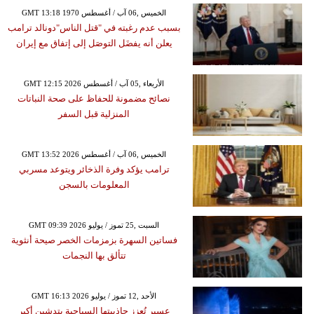
GMT 13:18 1970 الخميس ,06 آب / أغسطس
بسبب عدم رغبته في "قتل الناس"دونالد ترامب
يعلن أنه يفضَل التوصَل إلى إتفاق مع إيران
GMT 12:15 2026 الأربعاء ,05 آب / أغسطس
نصائح مضمونة للحفاظ على صحة النباتات
المنزلية قبل السفر
GMT 13:52 2026 الخميس ,06 آب / أغسطس
ترامب يؤكد وفرة الذخائر ويتوعد مسربي
المعلومات بالسجن
GMT 09:39 2026 السبت ,25 تموز / يوليو
فساتين السهرة بزمزمات الخصر صيحة أنثوية
تتألق بها النجمات
GMT 16:13 2026 الأحد ,12 تموز / يوليو
عسير تُعزز جاذبيتها السياحية بتدشين أكبر