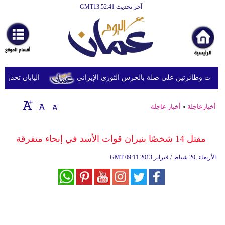
آخر تحديث GMT13:52:41
الرئيسية
أخبارعاجلة
رياضة
ثقافة
 وطائرتين على صلة بالحرس الثوري الإيراني
اليابان تحذر من ا
إقتصاد
أخبارعاجلة
»
أخبار عاجلة
فن
وموسيقى
مقتل 14 شخصًا بنيران قوات الأسد في إنحاء متفرقة
أزياء
09:11 2013 الأربعاء ,20 شباط / فبراير
GMT
صحة
وتغذية
سياحة