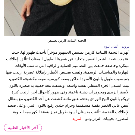
النجمة اللبنانية كارمن بصيبص
بيروت - عُمان اليوم
أبهرت النجمة اللبنانية كارمن بصيبص الجمهور مؤخراً بأحدث ظهور لها، حيث
اعتمدت قصة الشعر القصير متخلية عن شعرها الطويل المعتاد، لتتألق بإطلالات
مبتكرة وخاطفة جمعت بين التصاميم العملية والراقية التي تناسب الأوقات
النهارية والمناسبات الرسمية. ولفتت بصيبص الأنظار بإطلالة عصرية ارتدت فيها
جمبسوت طويل باللون الأسود الداكن بقصة كورسيه ضيقة مكشوفة الكتفين،
بينما انسدل الجزء السفلي بقصة واسعة، ونسقت معه حقيبة يد صغيرة باللون
الأصفر الزبدي ومجوهرات ذهبية ناعمة. وفي ظهور كاجوال آخر، ارتدت كنزة
تريكو باللون البيج الوردي بفتحة عنق مائلة كشفت عن أحد الكتفين، مع بنطال
أبيض عالي الخصر بقصة مستقيمة وحزام جلدي رفيع باللون البني. وعلى صعيد
الإطلالات الفخمة، تألقت بفستان أسود طويل تميز بقصّة الكورسيه العلوية
المطرزة بحبيبات الترتر وتنو...
المزيد
آخر الأخبار الطبية