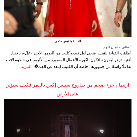
الفنانة بلقيس فتحي
أبوظبي - عُمان اليوم
أطلقت الفنانة بلقيس فتحي أول فيديو كليب من ألبومها الأخير «غِلّ»، باختيار
أغنية «زهر ليمون» لتكون باكورة الأعمال المصورة من الألبوم، في خطوة لاقت
تفاعلًا واسعًا من جمهورها، خاصة أن الكليب ابتعد عن الفك�...
المزيد
ارتطام جزء ضخم من صاروخ سبيس إكس بالقمر فكيف سيؤثر
على الأرض