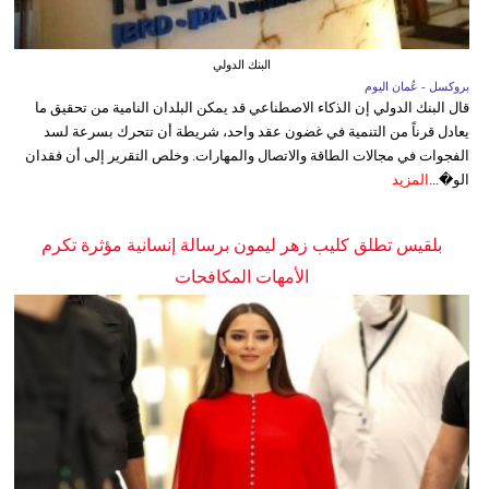
البنك الدولي
بروكسل - عُمان اليوم
قال البنك الدولي إن الذكاء الاصطناعي قد يمكن البلدان النامية من تحقيق ما
يعادل قرناً من التنمية في غضون عقد واحد، شريطة أن تتحرك بسرعة لسد
الفجوات في مجالات الطاقة والاتصال والمهارات. وخلص التقرير إلى أن فقدان
الو�...
المزيد
بلقيس تطلق كليب زهر ليمون برسالة إنسانية مؤثرة تكرم
الأمهات المكافحات