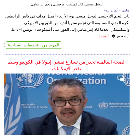
ليونيل ميسي، قائد المنتخب الأرجنتيني ونجم انتر ميامي
ميامي - عُمان اليوم
بات النجم الأرجنتيني ليونيل ميسي يوم الأربعاء أفضل هداف في كأس الرابطتين
لكرة القدم، المسابقة التي تجمع سنويا أندية من الدوريين الأميركي
والمكسيكي، بعدما قاد إنتر ميامي إلى الفوز على أتلتيكو سان لويس 4-2 على
أرضه ض�...
المزيد
المزيد من التحقيقات السياحية
الصحة العالمية تحذر من تسارع تفشي إيبولا في الكونغو وسط
نقص الإمكانات