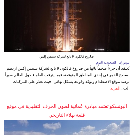
صاروخ فالكون 9 تابع لشركة سبيس إكس
نيويورك - السعودية اليوم
يُعتقد أن جزءاً ضخماً تائهاً من صاروخ فالكون 9 تابع لشركة سبيس إكس ارتطم
بسطح القمر في إحدى المناطق المتوقعة، فيما يترقب العلماء حول العالم صوراً
ترصد موقع الاصطدام وتؤكد وقوعه بشكل نهائي، حيث تعذر على المركبات
الت...
المزيد
اليونسكو تعتمد مبادرة عُمانية لصون الحرف التقليدية في موقع
قلعة بهلاء التاريخي