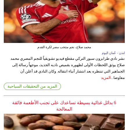
محمد صلاح، نجم منتخب مصر لكرة القدم
لندن - عُمان اليوم
نشر نادي طرابزون سبور التركي مقطع فيديو تشويقياً للنجم المصري محمد
صلاح يوثق اللحظات الأولى لظهوره بقميص ناديه الجديد، موجهاً رسالة إلى
الجماهير التي تنتظره بعد انتشار أنباء انتقاله. وكان النادي قد أعلن أن
مفاوضا...
المزيد
المزيد من التحقيقات السياحية
6 بدائل غذائية بسيطة تساعدك على تجنب الأطعمة فائقة
المعالجة