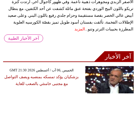
الأصفر الزبدي ومجوهرات ذهبية ناعمة. وفي ظهور كاجوال آخر، ارتدت كنزة
تريكو باللون البيج الوردي بفتحة عنق مائلة كشفت عن أحد الكتفين، مع بنطال
أبيض عالي الخصر بقصة مستقيمة وحزام جلدي رفيع باللون البني. وعلى صعيد
الإطلالات الفخمة، تألقت بفستان أسود طويل تميز بقصّة الكورسيه العلوية
المطرزة بحبيبات الترتر وتنو...
المزيد
آخر الأخبار الطبية
آخر الأخبار
GMT 21:30 2026 الخميس ,06 آب / أغسطس
بزشكيان يؤكد تمسكه بمنصبه ويصف التواصل
مع مجتبى خامنئي بالصعب للغاية