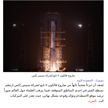
صاروخ فالكون 9 تابع لشركة سبيس إكس
نيويورك - السعودية اليوم
يُعتقد أن جزءاً ضخماً تائهاً من صاروخ فالكون 9 تابع لشركة سبيس إكس ارتطم
بسطح القمر في إحدى المناطق المتوقعة، فيما يترقب العلماء حول العالم صوراً
ترصد موقع الاصطدام وتؤكد وقوعه بشكل نهائي، حيث تعذر على المركبات
الت...
المزيد