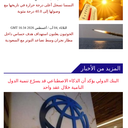
النمسا تسجل أعلى درجة حرارة في تاريخها مع
وصولها إلى 40.8 درجة مئوية
GMT 16:34 2026 الثلاثاء ,04 آب / أغسطس
الحوثيون يعلنون استهداف هدف حساس داخل
مطار نجران وسط تصاعد التوتر مع السعودية
المزيد من الأخبار
البنك الدولي يؤكد أن الذكاء الاصطناعي قد يسرّع تنمية الدول
النامية خلال عقد واحد