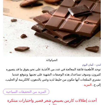
الشوكولاتة
لندن - عُمان اليوم
توجد الأطعمة فائقة المعالجة في عدد من الأغذية على نحو يفوق ما قد يتصوره
كثيرون، وسوف تساعدك هذه الوصفات الشهية على تجنبها. ونتوقع عندما
نشتري المثلجات أنها تتكون من خليط لذيذ وغني بالدهون، كالكريمة أو الحليب،
إلى ج...
المزيد
المزيد من التحقيقات السياحية
أحدث إطلالات كارمن بصيبص شعر قصير واختيارات مبتكرة