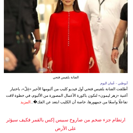
الفنانة بلقيس فتحي
أبوظبي - عُمان اليوم
أطلقت الفنانة بلقيس فتحي أول فيديو كليب من ألبومها الأخير «غِلّ»، باختيار
أغنية «زهر ليمون» لتكون باكورة الأعمال المصورة من الألبوم، في خطوة لاقت
تفاعلًا واسعًا من جمهورها، خاصة أن الكليب ابتعد عن الفك�...
المزيد
ارتطام جزء ضخم من صاروخ سبيس إكس بالقمر فكيف سيؤثر
على الأرض