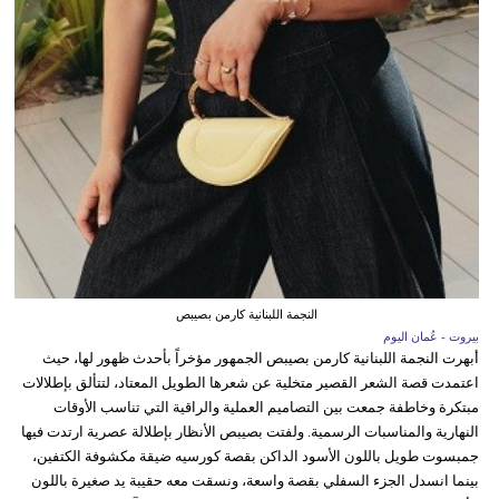
النجمة اللبنانية كارمن بصيبص
بيروت - عُمان اليوم
أبهرت النجمة اللبنانية كارمن بصيبص الجمهور مؤخراً بأحدث ظهور لها، حيث
اعتمدت قصة الشعر القصير متخلية عن شعرها الطويل المعتاد، لتتألق بإطلالات
مبتكرة وخاطفة جمعت بين التصاميم العملية والراقية التي تناسب الأوقات
النهارية والمناسبات الرسمية. ولفتت بصيبص الأنظار بإطلالة عصرية ارتدت فيها
جمبسوت طويل باللون الأسود الداكن بقصة كورسيه ضيقة مكشوفة الكتفين،
بينما انسدل الجزء السفلي بقصة واسعة، ونسقت معه حقيبة يد صغيرة باللون