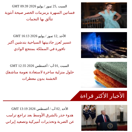
GMT 09:39 2026 السبت ,25 تموز / يوليو
فساتين السهرة بزمزمات الخصر صيحة أنثوية
تتألق بها النجمات
GMT 16:13 2026 الأحد ,12 تموز / يوليو
عسير تُعزز جاذبيتها السياحية بتدشين أكبر
نافورة في المملكة بمنتجع الوادي
GMT 12:35 2026 السبت ,01 آب / أغسطس
حلول منزلية ساحرة لاستعادة نعومة مناشفكِ
الخشنة بدون معطرات
الأخبار الأكثر قراءة
GMT 13:19 2026 الأحد ,02 آب / أغسطس
هدوء حذر بالشرق الأوسط بعد تراجع ترامب
عن الضربة وتحذيرات أميركية وتصعيد إيراني