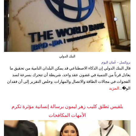
البنك الدولي
بروكسل - عُمان اليوم
قال البنك الدولي إن الذكاء الاصطناعي قد يمكن البلدان النامية من تحقيق ما
يعادل قرناً من التنمية في غضون عقد واحد، شريطة أن تتحرك بسرعة لسد
الفجوات في مجالات الطاقة والاتصال والمهارات. وخلص التقرير إلى أن فقدان
الو�...
المزيد
بلقيس تطلق كليب زهر ليمون برسالة إنسانية مؤثرة تكرم
الأمهات المكافحات