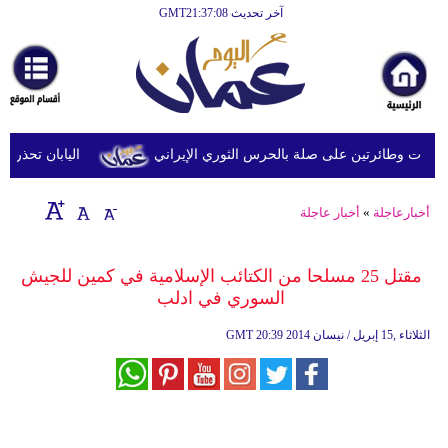
آخر تحديث GMT21:37:08
الرئيسية
أخبارعاجلة
رياضة
ثقافة
 وطائرتين على صلة بالحرس الثوري الإيراني
اليابان تحذر من ا
إقتصاد
أخبارعاجلة
»
أخبار عاجلة
فن
وموسيقى
مقتل 25 مسلحا من الكتائب الإسلامية في كمين للجيش
السوري في ادلب
أزياء
20:39 2014 الثلاثاء ,15 إبريل / نيسان
GMT
صحة
وتغذية
سياحة