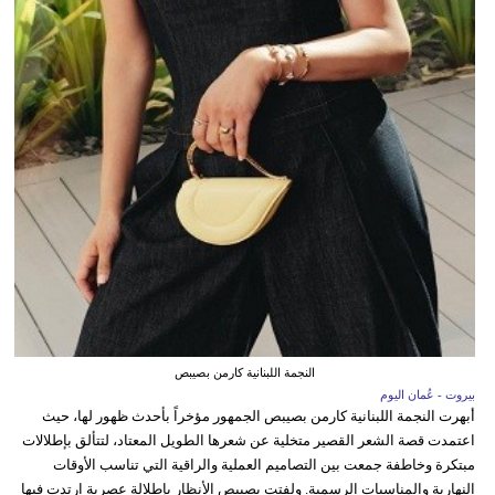
النجمة اللبنانية كارمن بصيبص
بيروت - عُمان اليوم
أبهرت النجمة اللبنانية كارمن بصيبص الجمهور مؤخراً بأحدث ظهور لها، حيث
اعتمدت قصة الشعر القصير متخلية عن شعرها الطويل المعتاد، لتتألق بإطلالات
مبتكرة وخاطفة جمعت بين التصاميم العملية والراقية التي تناسب الأوقات
النهارية والمناسبات الرسمية. ولفتت بصيبص الأنظار بإطلالة عصرية ارتدت فيها