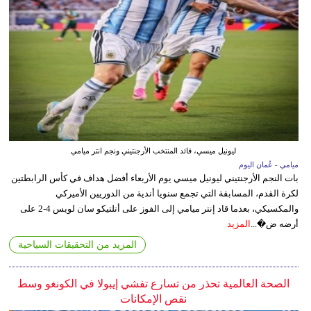
ليونيل ميسي، قائد المنتخب الأرجنتيني ونجم انتر ميامي
ميامي - عُمان اليوم
بات النجم الأرجنتيني ليونيل ميسي يوم الأربعاء أفضل هداف في كأس الرابطتين
لكرة القدم، المسابقة التي تجمع سنويا أندية من الدوريين الأميركي
والمكسيكي، بعدما قاد إنتر ميامي إلى الفوز على أتلتيكو سان لويس 4-2 على
أرضه ض�...
المزيد
المزيد من التحقيقات السياحية
الصحة العالمية تحذر من تسارع تفشي إيبولا في الكونغو وسط
نقص الإمكانات