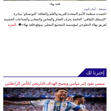
قلعة بهلاء
مسقط - عُمان اليوم
اعتمدت منظمة الأمم المتحدة للتربية والعلم والثقافة "اليونسكو" مبادرة
"الممتلك الثقافي" الخاصة بحرف الفخار والنحاس والمعادن والصناعات الخشبية
لفريق بهلاء التطوعي لمؤسسة المجتمع المحلي بموقع قلعة بهلاء �...
المزيد
إخترنا لك
ميسي يقود إنتر ميامي ويصبح الهداف التاريخي لكأس الرابطتين