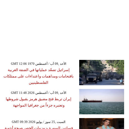
GMT 12:06 1970 الأحد ,09 آب / أغسطس
إسرائيل تصعّد عملياتها في الضفة الغربية
باقتحامات ومداهمات واعتداءات على ممتلكات
الفلسطينيين
GMT 11:48 2026 الأحد ,09 آب / أغسطس
إيران تربط فتح مضيق هرمز بقبول شروطها
وتعتبره جزءاً من جغرافيا المواجهة
GMT 09:39 2026 السبت ,25 تموز / يوليو
فساتين السهرة بزمزمات الخصر صيحة أنثوية