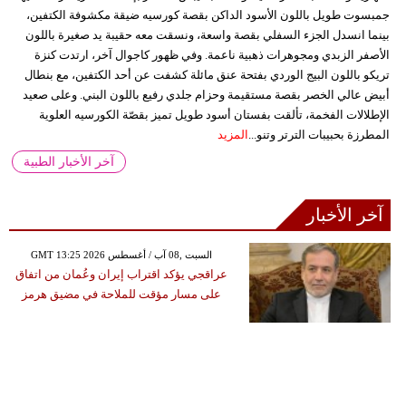
جمبسوت طويل باللون الأسود الداكن بقصة كورسيه ضيقة مكشوفة الكتفين،
بينما انسدل الجزء السفلي بقصة واسعة، ونسقت معه حقيبة يد صغيرة باللون
الأصفر الزبدي ومجوهرات ذهبية ناعمة. وفي ظهور كاجوال آخر، ارتدت كنزة
تريكو باللون البيج الوردي بفتحة عنق مائلة كشفت عن أحد الكتفين، مع بنطال
أبيض عالي الخصر بقصة مستقيمة وحزام جلدي رفيع باللون البني. وعلى صعيد
الإطلالات الفخمة، تألقت بفستان أسود طويل تميز بقصّة الكورسيه العلوية
المطرزة بحبيبات الترتر وتنو...
المزيد
آخر الأخبار الطبية
آخر الأخبار
GMT 13:25 2026 السبت ,08 آب / أغسطس
عراقجي يؤكد اقتراب إيران وعُمان من اتفاق
على مسار مؤقت للملاحة في مضيق هرمز