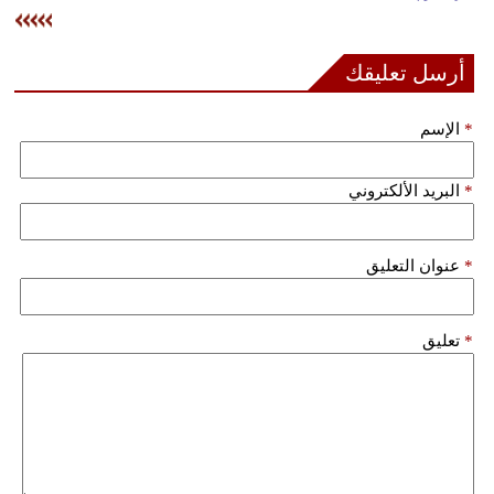
وسفر
ديكور
أرسل تعليقك
أخبار
*
الإسم
إعلام
*
البريد الألكتروني
تعليم
مرأة
*
عنوان التعليق
علوم
وتكنولوجيا
*
تعليق
بيئة
مدوَّنات
أبراج