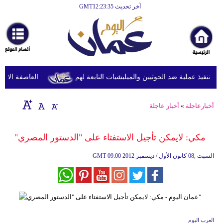
آخر تحديث GMT12:23:35
الرئيسية
أخبارعاجلة
رياضة
ثقافة
تنفيذ عملية ضد الحوثيين والميليشيات التابعة لهم
العاصفة الاستوائ
إقتصاد
أخبارعاجلة
»
أخبار عاجلة
فن
وموسيقى
مكي: لايمكن تأجيل الاستفتاء على "الدستور المصري"
أزياء
09:00 2012 السبت ,08 كانون الأول / ديسمبر
GMT
صحة
وتغذية
سياحة
العرب اليوم