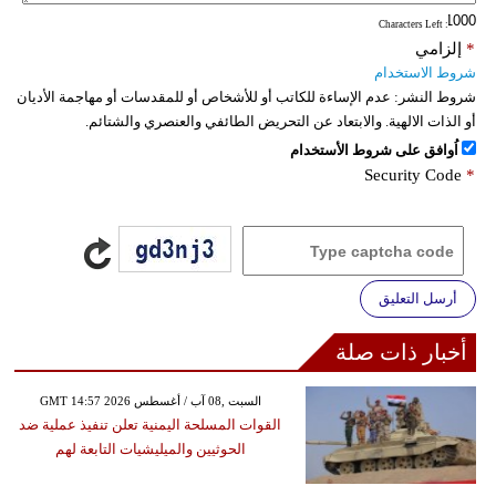
: Characters Left
فيديو
*
إلزامي
شروط الاستخدام
سيارات
شروط النشر:
عدم الإساءة للكاتب أو للأشخاص أو للمقدسات أو مهاجمة الأديان
أو الذات الالهية. والابتعاد عن التحريض الطائفي والعنصري والشتائم.
اُوافق على شروط الأستخدام
Security Code
*
أرسل التعليق
أخبار ذات صلة
GMT 14:57 2026 السبت ,08 آب / أغسطس
القوات المسلحة اليمنية تعلن تنفيذ عملية ضد
الحوثيين والميليشيات التابعة لهم