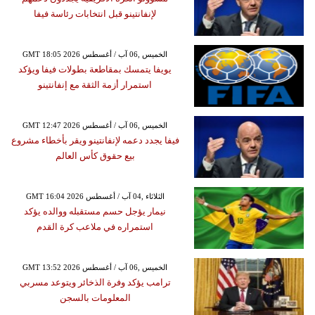
لإنفانتينو قبل انتخابات رئاسة فيفا
GMT 18:05 2026 الخميس ,06 آب / أغسطس
يويفا يتمسك بمقاطعة بطولات فيفا ويؤكد
استمرار أزمة الثقة مع إنفانتينو
GMT 12:47 2026 الخميس ,06 آب / أغسطس
فيفا يجدد دعمه لإنفانتينو ويقر بأخطاء مشروع
بيع حقوق كأس العالم
GMT 16:04 2026 الثلاثاء ,04 آب / أغسطس
نيمار يؤجل حسم مستقبله ووالده يؤكد
استمراره في ملاعب كرة القدم
GMT 13:52 2026 الخميس ,06 آب / أغسطس
ترامب يؤكد وفرة الذخائر ويتوعد مسربي
المعلومات بالسجن