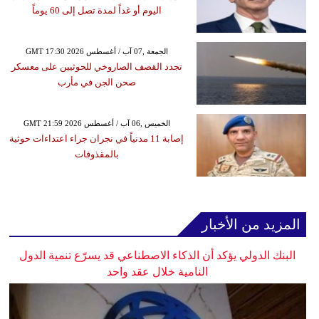
اليوم أو غداً لمدة تصل إلى 60 يوماً
GMT 17:30 2026 الجمعة ,07 آب / أغسطس
تجدد القصف الصاروخي للحوثيين على معسكر
صحن الجن في مأرب
GMT 21:59 2026 الخميس ,06 آب / أغسطس
إصابة 11 مدنياً في نجران جراء اعتداءات حوثية
بالمقذوفات
المزيد من الأخبار
البنك الدولي يؤكد أن الذكاء الاصطناعي قد يسرّع تنمية الدول
النامية خلال عقد واحد