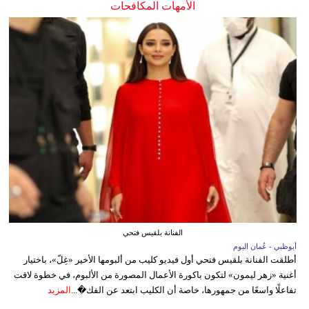
الأمهات المكافحات
الفنانة بلقيس فتحي
أبوظبي - عُمان اليوم
أطلقت الفنانة بلقيس فتحي أول فيديو كليب من ألبومها الأخير «غِلّ»، باختيار
أغنية «زهر ليمون» لتكون باكورة الأعمال المصورة من الألبوم، في خطوة لاقت
تفاعلًا واسعًا من جمهورها، خاصة أن الكليب ابتعد عن الفك�...
المزيد