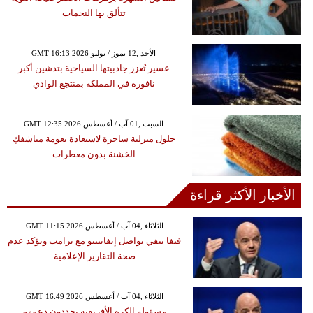
تتألق بها النجمات
GMT 16:13 2026 الأحد ,12 تموز / يوليو
عسير تُعزز جاذبيتها السياحية بتدشين أكبر
نافورة في المملكة بمنتجع الوادي
GMT 12:35 2026 السبت ,01 آب / أغسطس
حلول منزلية ساحرة لاستعادة نعومة مناشفكِ
الخشنة بدون معطرات
الأخبار الأكثر قراءة
GMT 11:15 2026 الثلاثاء ,04 آب / أغسطس
فيفا ينفي تواصل إنفانتينو مع ترامب ويؤكد عدم
صحة التقارير الإعلامية
GMT 16:49 2026 الثلاثاء ,04 آب / أغسطس
مسؤولو الكرة الأفريقية يجددون دعمهم