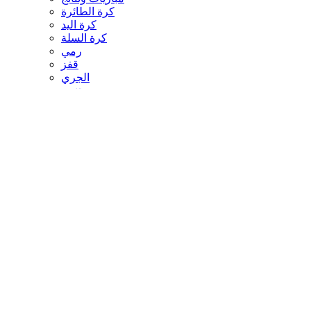
مباريات ونتائج
كرة الطائرة
كرة اليد
كرة السلة
رمي
قفز
الجري
تنس
سيارات
غولف
سباق الخيل
مصارعة
جمباز
أخبار المنتخبات
تحقيقات
مدونات
أخبار المحترفين
غاليري
ثقافة
عالم الثقافة والفنون
أخبار الثقافة والفنون