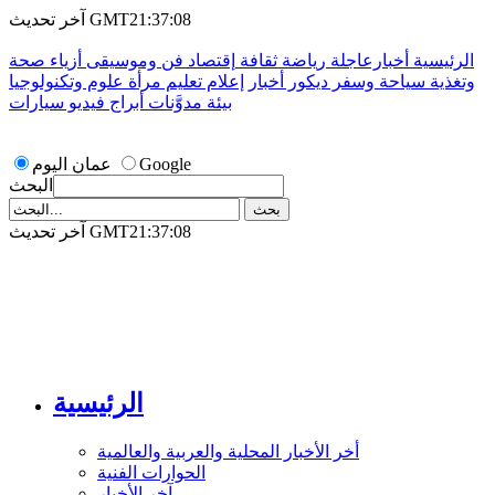
آخر تحديث GMT21:37:08
الرئيسية
أخبارعاجلة
رياضة
ثقافة
إقتصاد
فن وموسيقى
أزياء
صحة
وتغذية
سياحة وسفر
ديكور
أخبار
إعلام
تعليم
مرأة
علوم وتكنولوجيا
بيئة
مدوَّنات
أبراج
فيديو
سيارات
Google
عمان اليوم
البحث
آخر تحديث GMT21:37:08
الرئيسية
أخر الأخبار المحلية والعربية والعالمية
الحوارات الفنية