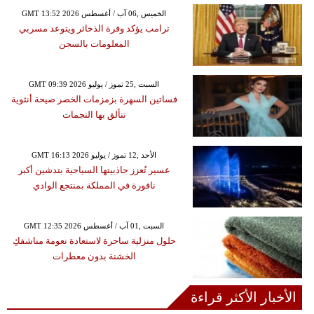
GMT 13:52 2026 الخميس ,06 آب / أغسطس
ترامب يؤكد وفرة الذخائر ويتوعد مسربي
المعلومات بالسجن
GMT 09:39 2026 السبت ,25 تموز / يوليو
فساتين السهرة بزمزمات الخصر صيحة أنثوية
تتألق بها النجمات
GMT 16:13 2026 الأحد ,12 تموز / يوليو
عسير تُعزز جاذبيتها السياحية بتدشين أكبر
نافورة في المملكة بمنتجع الوادي
GMT 12:35 2026 السبت ,01 آب / أغسطس
حلول منزلية ساحرة لاستعادة نعومة مناشفكِ
الخشنة بدون معطرات
الأخبار الأكثر قراءة