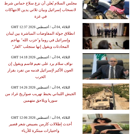
مجلس السلام يُعلن أن نزع سلاح حماس شرط
لانسحاب إسرائيل وبيان ثلاثي يدين الانتهاكات
في غزة
GMT 12:37 2026 الثلاثاء ,04 آب / أغسطس
انطلاق جولة المفاوضات المباشرة بين لبنان
وإسرائيل في روما و"حزب الله" يهاجم
المحادثات ويقول إنها ستجلب "العار"
GMT 14:18 2026 الثلاثاء ,04 آب / أغسطس
نواف سلام يرد على نعيم قاسم ويقول إن
العون الأكبر لإسرائيل قدمه من تفرد بقرار
الحرب
GMT 14:26 2026 الثلاثاء ,04 آب / أغسطس
الجيش اللبناني يحبط تهريب صواريخ غراد من
سوريا ويلاحق متهمين
GMT 12:06 2026 الثلاثاء ,04 آب / أغسطس
أحدث إطلالات كارمن بصيبص شعر قصير
واختيارات مبتكرة للأزياء