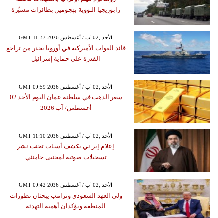
زابوريجيا النووية بهجومين بطائرات مسيّرة
GMT 11:37 2026 الأحد ,02 آب / أغسطس
قائد القوات الأميركية في أوروبا يحذر من تراجع
القدرة على حماية إسرائيل
GMT 09:59 2026 الأحد ,02 آب / أغسطس
سعر الذهب في سلطنة عمان اليوم الأحد 02
أغسطس/ آب 2026
GMT 11:10 2026 الأحد ,02 آب / أغسطس
إعلام إيراني يكشف أسباب تجنب نشر
تسجيلات صوتية لمجتبى خامنئي
GMT 09:42 2026 الأحد ,02 آب / أغسطس
ولي العهد السعودي وترامب يبحثان تطورات
المنطقة ويؤكدان أهمية التهدئة