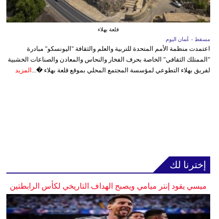
قلعة بهلاء
مسقط - عُمان اليوم
اعتمدت منظمة الأمم المتحدة للتربية والعلم والثقافة "اليونسكو" مبادرة
"الممتلك الثقافي" الخاصة بحرف الفخار والنحاس والمعادن والصناعات الخشبية
لفريق بهلاء التطوعي لمؤسسة المجتمع المحلي بموقع قلعة بهلاء �...
المزيد
إخترنا لك
ميسي يقود إنتر ميامي ويصبح الهداف التاريخي لكأس الرابطتين