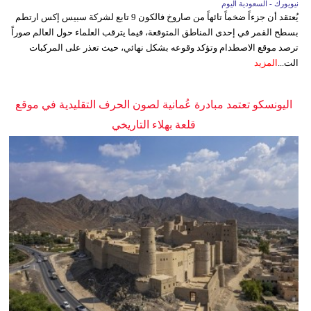
نيويورك - السعودية اليوم
يُعتقد أن جزءاً ضخماً تائهاً من صاروخ فالكون 9 تابع لشركة سبيس إكس ارتطم
بسطح القمر في إحدى المناطق المتوقعة، فيما يترقب العلماء حول العالم صوراً
ترصد موقع الاصطدام وتؤكد وقوعه بشكل نهائي، حيث تعذر على المركبات
الت...
المزيد
اليونسكو تعتمد مبادرة عُمانية لصون الحرف التقليدية في موقع
قلعة بهلاء التاريخي