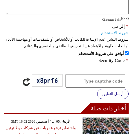
فيديو
: Characters Left
سيارات
*
إلزامي
شروط الاستخدام
شروط النشر:
عدم الإساءة للكاتب أو للأشخاص أو للمقدسات أو مهاجمة الأديان
أو الذات الالهية. والابتعاد عن التحريض الطائفي والعنصري والشتائم.
اُوافق على شروط الأستخدام
Security Code
*
أرسل التعليق
أخبار ذات صلة
GMT 16:02 2026 الأربعاء ,05 آب / أغسطس
واشنطن ترفع عقوبات عن شركات وطائرتين