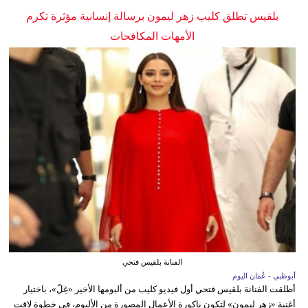
بلقيس تطلق كليب زهر ليمون برسالة إنسانية مؤثرة تكرم
الأمهات المكافحات
الفنانة بلقيس فتحي
أبوظبي - عُمان اليوم
أطلقت الفنانة بلقيس فتحي أول فيديو كليب من ألبومها الأخير «غِلّ»، باختيار
أغنية «زهر ليمون» لتكون باكورة الأعمال المصورة من الألبوم، في خطوة لاقت