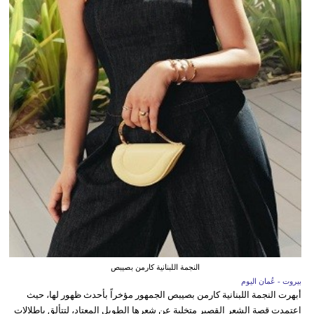
النجمة اللبنانية كارمن بصيبص
بيروت - عُمان اليوم
أبهرت النجمة اللبنانية كارمن بصيبص الجمهور مؤخراً بأحدث ظهور لها، حيث
اعتمدت قصة الشعر القصير متخلية عن شعرها الطويل المعتاد، لتتألق بإطلالات