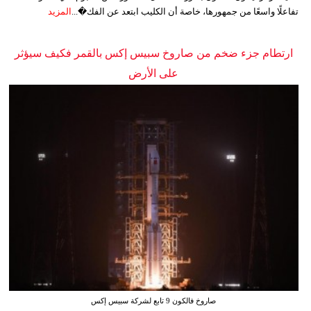
تفاعلًا واسعًا من جمهورها، خاصة أن الكليب ابتعد عن الفك�...
المزيد
ارتطام جزء ضخم من صاروخ سبيس إكس بالقمر فكيف سيؤثر
على الأرض
صاروخ فالكون 9 تابع لشركة سبيس إكس