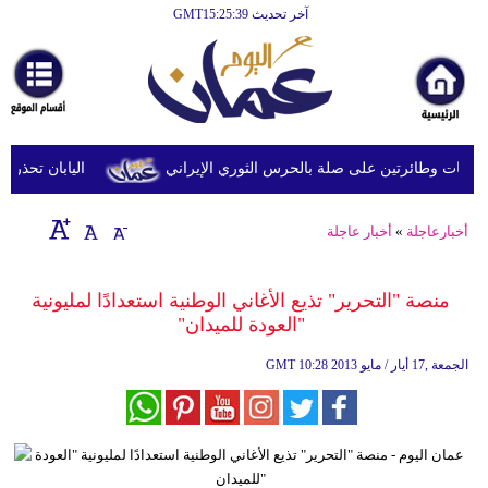
آخر تحديث GMT15:25:39
الرئيسية
أخبارعاجلة
رياضة
ثقافة
 وطائرتين على صلة بالحرس الثوري الإيراني
اليابان تحذر من ا
إقتصاد
أخبارعاجلة
»
أخبار عاجلة
فن
وموسيقى
منصة "التحرير" تذيع الأغاني الوطنية استعدادًا لمليونية
"العودة للميدان"
أزياء
10:28 2013 الجمعة ,17 أيار / مايو
GMT
صحة
وتغذية
سياحة