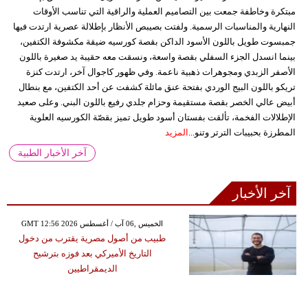
مبتكرة وخاطفة جمعت بين التصاميم العملية والراقية التي تناسب الأوقات
النهارية والمناسبات الرسمية. ولفتت بصيبص الأنظار بإطلالة عصرية ارتدت فيها
جمبسوت طويل باللون الأسود الداكن بقصة كورسيه ضيقة مكشوفة الكتفين،
بينما انسدل الجزء السفلي بقصة واسعة، ونسقت معه حقيبة يد صغيرة باللون
الأصفر الزبدي ومجوهرات ذهبية ناعمة. وفي ظهور كاجوال آخر، ارتدت كنزة
تريكو باللون البيج الوردي بفتحة عنق مائلة كشفت عن أحد الكتفين، مع بنطال
أبيض عالي الخصر بقصة مستقيمة وحزام جلدي رفيع باللون البني. وعلى صعيد
الإطلالات الفخمة، تألقت بفستان أسود طويل تميز بقصّة الكورسيه العلوية
المطرزة بحبيبات الترتر وتنو...
المزيد
آخر الأخبار الطبية
آخر الأخبار
GMT 12:56 2026 الخميس ,06 آب / أغسطس
طبيب من أصول مصرية يقترب من دخول
التاريخ الأميركي بعد فوزه بترشيح
الديمقراطيين