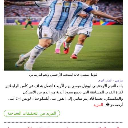
ليونيل ميسي، قائد المنتخب الأرجنتيني ونجم انتر ميامي
ميامي - عُمان اليوم
بات النجم الأرجنتيني ليونيل ميسي يوم الأربعاء أفضل هداف في كأس الرابطتين
لكرة القدم، المسابقة التي تجمع سنويا أندية من الدوريين الأميركي
والمكسيكي، بعدما قاد إنتر ميامي إلى الفوز على أتلتيكو سان لويس 4-2 على
أرضه ض�...
المزيد
المزيد من التحقيقات السياحية