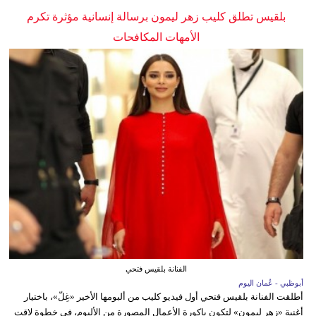
بلقيس تطلق كليب زهر ليمون برسالة إنسانية مؤثرة تكرم
الأمهات المكافحات
الفنانة بلقيس فتحي
أبوظبي - عُمان اليوم
أطلقت الفنانة بلقيس فتحي أول فيديو كليب من ألبومها الأخير «غِلّ»، باختيار
أغنية «زهر ليمون» لتكون باكورة الأعمال المصورة من الألبوم، في خطوة لاقت