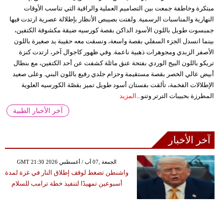
مبتكرة وخاطفة جمعت بين التصاميم العملية والراقية التي تناسب الأوقات
النهارية والمناسبات الرسمية. ولفتت بصيبص الأنظار بإطلالة عصرية ارتدت فيها
جمبسوت طويل باللون الأسود الداكن بقصة كورسيه ضيقة مكشوفة الكتفين،
بينما انسدل الجزء السفلي بقصة واسعة، ونسقت معه حقيبة يد صغيرة باللون
الأصفر الزبدي ومجوهرات ذهبية ناعمة. وفي ظهور كاجوال آخر، ارتدت كنزة
تريكو باللون البيج الوردي بفتحة عنق مائلة كشفت عن أحد الكتفين، مع بنطال
أبيض عالي الخصر بقصة مستقيمة وحزام جلدي رفيع باللون البني. وعلى صعيد
الإطلالات الفخمة، تألقت بفستان أسود طويل تميز بقصّة الكورسيه العلوية
المطرزة بحبيبات الترتر وتنو...
المزيد
آخر الأخبار الطبية
آخر الأخبار
GMT 21:30 2026 الجمعة ,07 آب / أغسطس
واشنطن تضغط لوقف إطلاق النار في غزة لمدة
أسبوعين تمهيدًا لتنفيذ خطة ترامب للسلام