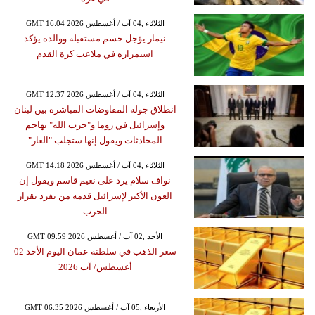
GMT 16:04 2026 الثلاثاء ,04 آب / أغسطس
نيمار يؤجل حسم مستقبله ووالده يؤكد
استمراره في ملاعب كرة القدم
GMT 12:37 2026 الثلاثاء ,04 آب / أغسطس
انطلاق جولة المفاوضات المباشرة بين لبنان
وإسرائيل في روما و"حزب الله" يهاجم
المحادثات ويقول إنها ستجلب "العار"
GMT 14:18 2026 الثلاثاء ,04 آب / أغسطس
نواف سلام يرد على نعيم قاسم ويقول إن
العون الأكبر لإسرائيل قدمه من تفرد بقرار
الحرب
GMT 09:59 2026 الأحد ,02 آب / أغسطس
سعر الذهب في سلطنة عمان اليوم الأحد 02
أغسطس/ آب 2026
GMT 06:35 2026 الأربعاء ,05 آب / أغسطس