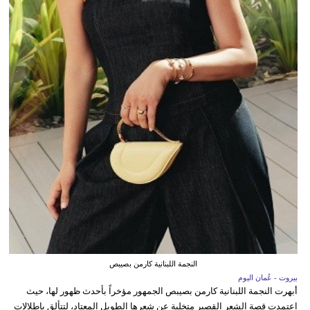
النجمة اللبنانية كارمن بصيبص
بيروت - عُمان اليوم
أبهرت النجمة اللبنانية كارمن بصيبص الجمهور مؤخراً بأحدث ظهور لها، حيث
اعتمدت قصة الشعر القصير متخلية عن شعرها الطويل المعتاد، لتتألق بإطلالات