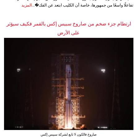
تفاعلًا واسعًا من جمهورها، خاصة أن الكليب ابتعد عن الفك�...
المزيد
ارتطام جزء ضخم من صاروخ سبيس إكس بالقمر فكيف سيؤثر
على الأرض
صاروخ فالكون 9 تابع لشركة سبيس إكس