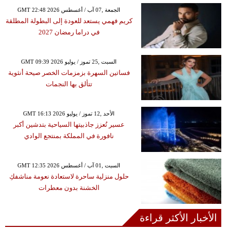
GMT 22:48 2026 الجمعة ,07 آب / أغسطس
كريم فهمي يستعد للعودة إلى البطولة المطلقة
في دراما رمضان 2027
GMT 09:39 2026 السبت ,25 تموز / يوليو
فساتين السهرة بزمزمات الخصر صيحة أنثوية
تتألق بها النجمات
GMT 16:13 2026 الأحد ,12 تموز / يوليو
عسير تُعزز جاذبيتها السياحية بتدشين أكبر
نافورة في المملكة بمنتجع الوادي
GMT 12:35 2026 السبت ,01 آب / أغسطس
حلول منزلية ساحرة لاستعادة نعومة مناشفكِ
الخشنة بدون معطرات
الأخبار الأكثر قراءة