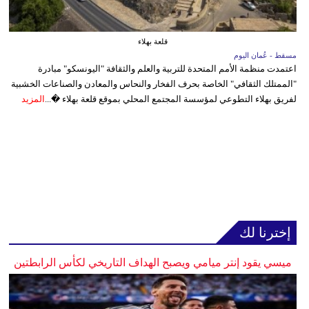
قلعة بهلاء
مسقط - عُمان اليوم
اعتمدت منظمة الأمم المتحدة للتربية والعلم والثقافة "اليونسكو" مبادرة
"الممتلك الثقافي" الخاصة بحرف الفخار والنحاس والمعادن والصناعات الخشبية
لفريق بهلاء التطوعي لمؤسسة المجتمع المحلي بموقع قلعة بهلاء �...
المزيد
إخترنا لك
ميسي يقود إنتر ميامي ويصبح الهداف التاريخي لكأس الرابطتين