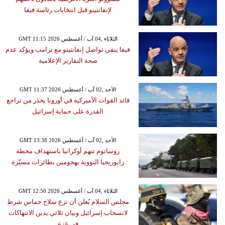
لإنفانتينو قبل انتخابات رئاسة فيفا
GMT 11:15 2026 الثلاثاء ,04 آب / أغسطس
فيفا ينفي تواصل إنفانتينو مع ترامب ويؤكد عدم
صحة التقارير الإعلامية
GMT 11:37 2026 الأحد ,02 آب / أغسطس
قائد القوات الأميركية في أوروبا يحذر من تراجع
القدرة على حماية إسرائيل
GMT 13:38 2026 الأحد ,02 آب / أغسطس
روساتوم تتهم أوكرانيا باستهداف محطة
زابوريجيا النووية بهجومين بطائرات مسيّرة
GMT 12:50 2026 الثلاثاء ,04 آب / أغسطس
مجلس السلام يُعلن أن نزع سلاح حماس شرط
لانسحاب إسرائيل وبيان ثلاثي يدين الانتهاكات
في غزة