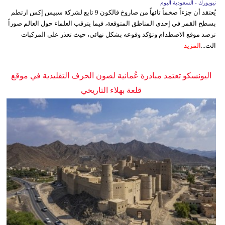
نيويورك - السعودية اليوم
يُعتقد أن جزءاً ضخماً تائهاً من صاروخ فالكون 9 تابع لشركة سبيس إكس ارتطم
بسطح القمر في إحدى المناطق المتوقعة، فيما يترقب العلماء حول العالم صوراً
ترصد موقع الاصطدام وتؤكد وقوعه بشكل نهائي، حيث تعذر على المركبات
الت...
المزيد
اليونسكو تعتمد مبادرة عُمانية لصون الحرف التقليدية في موقع
قلعة بهلاء التاريخي