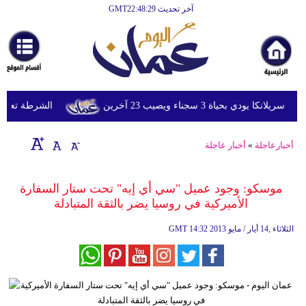
آخر تحديث GMT22:48:29
الرئيسية
أخبارعاجلة
رياضة
ثقافة
دي بحياة 3 سجناء ويصيب 23 آخرين
الشرطة تعتقل إمر
إقتصاد
أخبارعاجلة
»
أخبار عاجلة
فن
وموسيقى
موسكو: وجود عميل "سي أي إيه" تحت ستار السفارة
الأميركية في روسيا يضر بالثقة المتبادلة
أزياء
14:32 2013 الثلاثاء ,14 أيار / مايو
GMT
صحة
وتغذية
سياحة