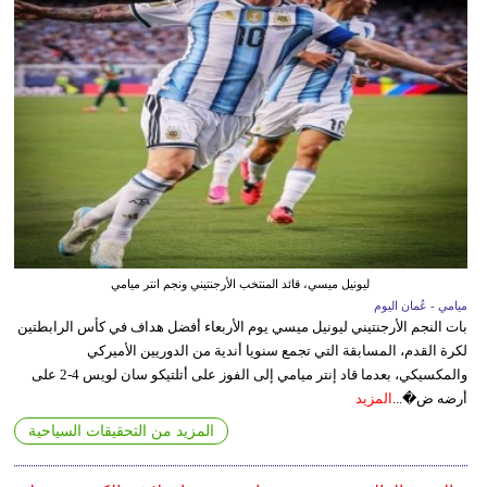
ليونيل ميسي، قائد المنتخب الأرجنتيني ونجم انتر ميامي
ميامي - عُمان اليوم
بات النجم الأرجنتيني ليونيل ميسي يوم الأربعاء أفضل هداف في كأس الرابطتين
لكرة القدم، المسابقة التي تجمع سنويا أندية من الدوريين الأميركي
والمكسيكي، بعدما قاد إنتر ميامي إلى الفوز على أتلتيكو سان لويس 4-2 على
أرضه ض�...
المزيد
المزيد من التحقيقات السياحية