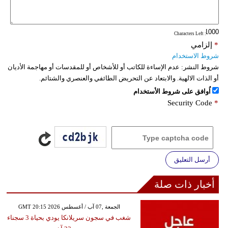
فيديو
: Characters Left
سيارات
*
إلزامي
شروط الاستخدام
شروط النشر:
عدم الإساءة للكاتب أو للأشخاص أو للمقدسات أو مهاجمة الأديان
أو الذات الالهية. والابتعاد عن التحريض الطائفي والعنصري والشتائم.
اُوافق على شروط الأستخدام
Security Code
*
أرسل التعليق
أخبار ذات صلة
GMT 20:15 2026 الجمعة ,07 آب / أغسطس
شغب في سجون سريلانكا يودي بحياة 3 سجناء