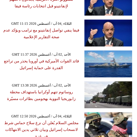
لإنفانتينو قبل انتخابات رئاسة فيفا
GMT 11:15 2026 الثلاثاء ,04 آب / أغسطس
فيفا ينفي تواصل إنفانتينو مع ترامب ويؤكد عدم
صحة التقارير الإعلامية
GMT 11:37 2026 الأحد ,02 آب / أغسطس
قائد القوات الأميركية في أوروبا يحذر من تراجع
القدرة على حماية إسرائيل
GMT 13:38 2026 الأحد ,02 آب / أغسطس
روساتوم تتهم أوكرانيا باستهداف محطة
زابوريجيا النووية بهجومين بطائرات مسيّرة
GMT 12:50 2026 الثلاثاء ,04 آب / أغسطس
مجلس السلام يُعلن أن نزع سلاح حماس شرط
لانسحاب إسرائيل وبيان ثلاثي يدين الانتهاكات
في غزة