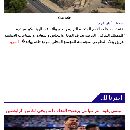
قلعة بهلاء
مسقط - عُمان اليوم
اعتمدت منظمة الأمم المتحدة للتربية والعلم والثقافة "اليونسكو" مبادرة
"الممتلك الثقافي" الخاصة بحرف الفخار والنحاس والمعادن والصناعات الخشبية
لفريق بهلاء التطوعي لمؤسسة المجتمع المحلي بموقع قلعة بهلاء �...
المزيد
إخترنا لك
ميسي يقود إنتر ميامي ويصبح الهداف التاريخي لكأس الرابطتين