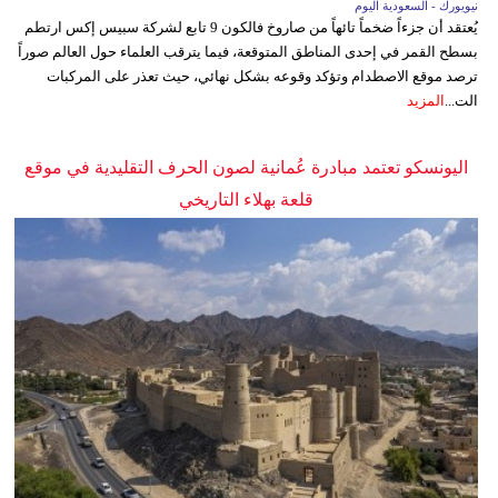
نيويورك - السعودية اليوم
يُعتقد أن جزءاً ضخماً تائهاً من صاروخ فالكون 9 تابع لشركة سبيس إكس ارتطم
بسطح القمر في إحدى المناطق المتوقعة، فيما يترقب العلماء حول العالم صوراً
ترصد موقع الاصطدام وتؤكد وقوعه بشكل نهائي، حيث تعذر على المركبات
الت...
المزيد
اليونسكو تعتمد مبادرة عُمانية لصون الحرف التقليدية في موقع
قلعة بهلاء التاريخي