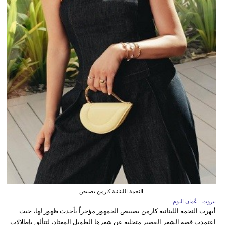
النجمة اللبنانية كارمن بصيبص
بيروت - عُمان اليوم
أبهرت النجمة اللبنانية كارمن بصيبص الجمهور مؤخراً بأحدث ظهور لها، حيث
اعتمدت قصة الشعر القصير متخلية عن شعرها الطويل المعتاد، لتتألق بإطلالات