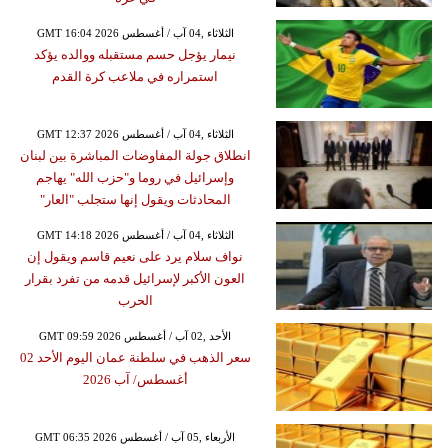
GMT 16:04 2026 الثلاثاء ,04 آب / أغسطس
نيمار يؤجل حسم مستقبله ووالده يؤكد
استمراره في ملاعب كرة القدم
GMT 12:37 2026 الثلاثاء ,04 آب / أغسطس
انطلاق جولة المفاوضات المباشرة بين لبنان
وإسرائيل في روما و"حزب الله" يهاجم
المحادثات ويقول إنها ستجلب "العار"
GMT 14:18 2026 الثلاثاء ,04 آب / أغسطس
نواف سلام يرد على نعيم قاسم ويقول إن
العون الأكبر لإسرائيل قدمه من تفرد بقرار
الحرب
GMT 09:59 2026 الأحد ,02 آب / أغسطس
سعر الذهب في سلطنة عمان اليوم الأحد 02
أغسطس/ آب 2026
GMT 06:35 2026 الأربعاء ,05 آب / أغسطس