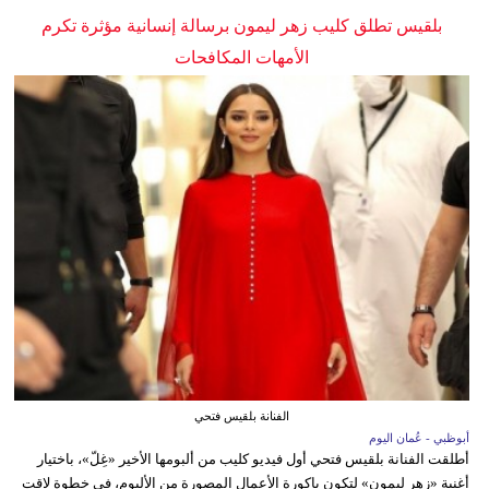
بلقيس تطلق كليب زهر ليمون برسالة إنسانية مؤثرة تكرم
الأمهات المكافحات
الفنانة بلقيس فتحي
أبوظبي - عُمان اليوم
أطلقت الفنانة بلقيس فتحي أول فيديو كليب من ألبومها الأخير «غِلّ»، باختيار
أغنية «زهر ليمون» لتكون باكورة الأعمال المصورة من الألبوم، في خطوة لاقت