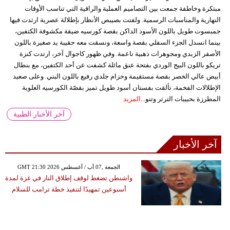
مبتكرة وخاطفة جمعت بين التصاميم العملية والراقية التي تناسب الأوقات
النهارية والمناسبات الرسمية. ولفتت بصيبص الأنظار بإطلالة عصرية ارتدت فيها
جمبسوت طويل باللون الأسود الداكن بقصة كورسيه ضيقة مكشوفة الكتفين،
بينما انسدل الجزء السفلي بقصة واسعة، ونسقت معه حقيبة يد صغيرة باللون
الأصفر الزبدي ومجوهرات ذهبية ناعمة. وفي ظهور كاجوال آخر، ارتدت كنزة
تريكو باللون البيج الوردي بفتحة عنق مائلة كشفت عن أحد الكتفين، مع بنطال
أبيض عالي الخصر بقصة مستقيمة وحزام جلدي رفيع باللون البني. وعلى صعيد
الإطلالات الفخمة، تألقت بفستان أسود طويل تميز بقصّة الكورسيه العلوية
المطرزة بحبيبات الترتر وتنو...
المزيد
آخر الأخبار الطبية
آخر الأخبار
GMT 21:30 2026 الجمعة ,07 آب / أغسطس
واشنطن تضغط لوقف إطلاق النار في غزة لمدة
أسبوعين تمهيدًا لتنفيذ خطة ترامب للسلام