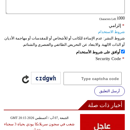
فيديو
: Characters Left
سيارات
*
إلزامي
شروط الاستخدام
شروط النشر:
عدم الإساءة للكاتب أو للأشخاص أو للمقدسات أو مهاجمة الأديان
أو الذات الالهية. والابتعاد عن التحريض الطائفي والعنصري والشتائم.
اُوافق على شروط الأستخدام
Security Code
*
أرسل التعليق
أخبار ذات صلة
GMT 20:15 2026 الجمعة ,07 آب / أغسطس
شغب في سجون سريلانكا يودي بحياة 3 سجناء