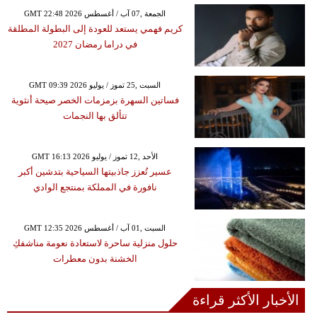
GMT 22:48 2026 الجمعة ,07 آب / أغسطس
كريم فهمي يستعد للعودة إلى البطولة المطلقة
في دراما رمضان 2027
GMT 09:39 2026 السبت ,25 تموز / يوليو
فساتين السهرة بزمزمات الخصر صيحة أنثوية
تتألق بها النجمات
GMT 16:13 2026 الأحد ,12 تموز / يوليو
عسير تُعزز جاذبيتها السياحية بتدشين أكبر
نافورة في المملكة بمنتجع الوادي
GMT 12:35 2026 السبت ,01 آب / أغسطس
حلول منزلية ساحرة لاستعادة نعومة مناشفكِ
الخشنة بدون معطرات
الأخبار الأكثر قراءة