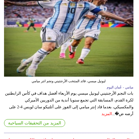
ليونيل ميسي، قائد المنتخب الأرجنتيني ونجم انتر ميامي
ميامي - عُمان اليوم
بات النجم الأرجنتيني ليونيل ميسي يوم الأربعاء أفضل هداف في كأس الرابطتين
لكرة القدم، المسابقة التي تجمع سنويا أندية من الدوريين الأميركي
والمكسيكي، بعدما قاد إنتر ميامي إلى الفوز على أتلتيكو سان لويس 4-2 على
أرضه ض�...
المزيد
المزيد من التحقيقات السياحية