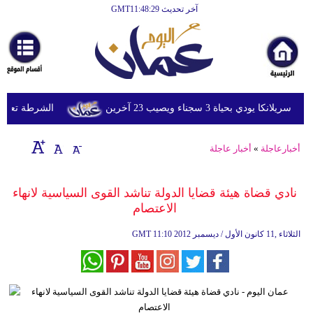
آخر تحديث GMT11:48:29
الرئيسية
أخبارعاجلة
رياضة
ثقافة
دي بحياة 3 سجناء ويصيب 23 آخرين
الشرطة تعتقل إمر
إقتصاد
أخبارعاجلة
»
أخبار عاجلة
فن
وموسيقى
نادي قضاة هيئة قضايا الدولة تناشد القوى السياسية لانهاء
الاعتصام
أزياء
11:10 2012 الثلاثاء ,11 كانون الأول / ديسمبر
GMT
صحة
وتغذية
سياحة