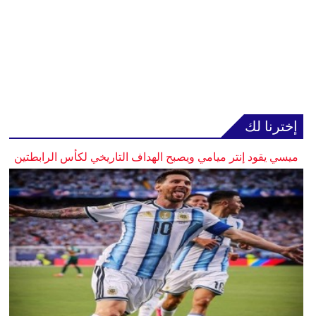
إخترنا لك
ميسي يقود إنتر ميامي ويصبح الهداف التاريخي لكأس الرابطتين