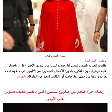
الفنانة بلقيس فتحي
أبوظبي - عُمان اليوم
أطلقت الفنانة بلقيس فتحي أول فيديو كليب من ألبومها الأخير «غِلّ»، باختيار
أغنية «زهر ليمون» لتكون باكورة الأعمال المصورة من الألبوم، في خطوة لاقت
تفاعلًا واسعًا من جمهورها، خاصة أن الكليب ابتعد عن الفك�...
المزيد
ارتطام جزء ضخم من صاروخ سبيس إكس بالقمر فكيف سيؤثر
على الأرض