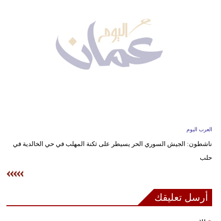
وسفر
ديكور
أخبار
إعلام
تعليم
مرأة
العرب اليوم
علوم
ناشطون: الجيش السوري الحر يسيطر على ثكنة المهلب في حي الخالدية في
وتكنولوجيا
حلب
بيئة
مدوَّنات
أرسل تعليقك
أبراج