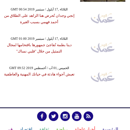
GMT 00:54 2019 الثلاثاء ,17 أيلول / سبتمبر
إنجي وجدان تُحرض هنا الزاهد على الطلاق من
أحمد فهمي بسبب الغيرة
GMT 01:00 2019 الثلاثاء ,17 أيلول / سبتمبر
دينا بطمة تُفاجئ جمهورها باقتحامها لمجال
التمثيل من خلال "قلبي نساك"
GMT 09:52 2019 الخميس ,01 آب / أغسطس
تعيش أجواء هادئة في حياتك المهنية والعاطفية
الرئيسية
أخبارعاجلة
رياضة
ثقافة
إقتصاد
فن