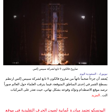
صاروخ فالكون 9 تابع لشركة سبيس إكس
نيويورك - السعودية اليوم
يُعتقد أن جزءاً ضخماً تائهاً من صاروخ فالكون 9 تابع لشركة سبيس إكس ارتطم
بسطح القمر في إحدى المناطق المتوقعة، فيما يترقب العلماء حول العالم صوراً
ترصد موقع الاصطدام وتؤكد وقوعه بشكل نهائي، حيث تعذر على المركبات
الت...
المزيد
اليونسكو تعتمد مبادرة عُمانية لصون الحرف التقليدية في موقع