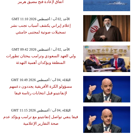
اتفاق لإعادة فتح مضيق هرمز
GMT 11:10 2026 الأحد ,02 آب / أغسطس
إعلام إيراني يكشف أسباب تجنب نشر
تسجيلات صوتية لمجتبى خامنئي
GMT 09:42 2026 الأحد ,02 آب / أغسطس
ولي العهد السعودي وترامب يبحثان تطورات
المنطقة ويؤكدان أهمية التهدئة
GMT 16:49 2026 الثلاثاء ,04 آب / أغسطس
مسؤولو الكرة الأفريقية يجددون دعمهم
لإنفانتينو قبل انتخابات رئاسة فيفا
GMT 11:15 2026 الثلاثاء ,04 آب / أغسطس
فيفا ينفي تواصل إنفانتينو مع ترامب ويؤكد عدم
صحة التقارير الإعلامية