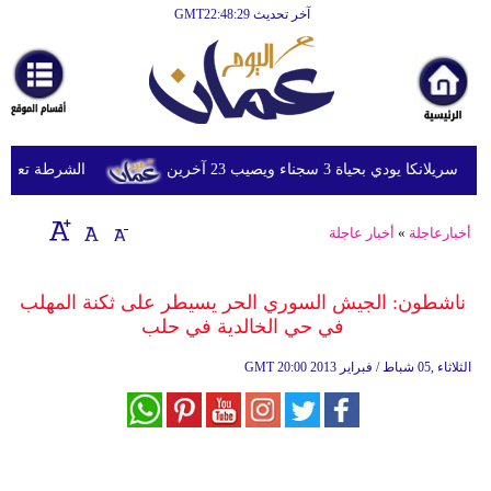
آخر تحديث GMT22:48:29
الرئيسية
أخبارعاجلة
رياضة
ثقافة
ودي بحياة 3 سجناء ويصيب 23 آخرين
الشرطة تعتقل إم
إقتصاد
أخبارعاجلة
»
أخبار عاجلة
فن
وموسيقى
ناشطون: الجيش السوري الحر يسيطر على ثكنة المهلب
في حي الخالدية في حلب
أزياء
20:00 2013 الثلاثاء ,05 شباط / فبراير
GMT
صحة
وتغذية
سياحة