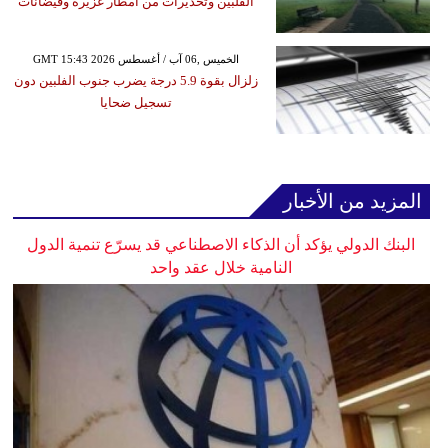
الفلبين وتحذيرات من أمطار غزيرة وفيضانات
GMT 15:43 2026 الخميس ,06 آب / أغسطس
زلزال بقوة 5.9 درجة يضرب جنوب الفلبين دون
تسجيل ضحايا
المزيد من الأخبار
البنك الدولي يؤكد أن الذكاء الاصطناعي قد يسرّع تنمية الدول
النامية خلال عقد واحد