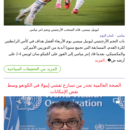
ليونيل ميسي، قائد المنتخب الأرجنتيني ونجم انتر ميامي
ميامي - عُمان اليوم
بات النجم الأرجنتيني ليونيل ميسي يوم الأربعاء أفضل هداف في كأس الرابطتين
لكرة القدم، المسابقة التي تجمع سنويا أندية من الدوريين الأميركي
والمكسيكي، بعدما قاد إنتر ميامي إلى الفوز على أتلتيكو سان لويس 4-2 على
أرضه ض�...
المزيد
المزيد من التحقيقات السياحية
الصحة العالمية تحذر من تسارع تفشي إيبولا في الكونغو وسط
نقص الإمكانات