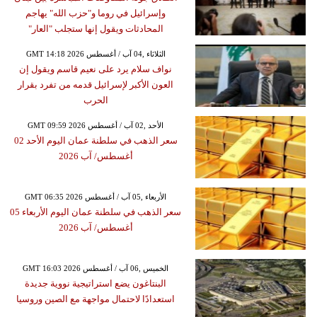
وإسرائيل في روما و"حزب الله" يهاجم
المحادثات ويقول إنها ستجلب "العار"
GMT 14:18 2026 الثلاثاء ,04 آب / أغسطس
نواف سلام يرد على نعيم قاسم ويقول إن
العون الأكبر لإسرائيل قدمه من تفرد بقرار
الحرب
GMT 09:59 2026 الأحد ,02 آب / أغسطس
سعر الذهب في سلطنة عمان اليوم الأحد 02
أغسطس/ آب 2026
GMT 06:35 2026 الأربعاء ,05 آب / أغسطس
سعر الذهب في سلطنة عمان اليوم الأربعاء 05
أغسطس/ آب 2026
GMT 16:03 2026 الخميس ,06 آب / أغسطس
البنتاغون يضع استراتيجية نووية جديدة
استعدادًا لاحتمال مواجهة مع الصين وروسيا