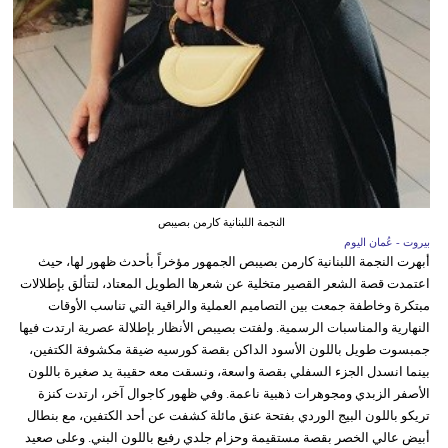
النجمة اللبنانية كارمن بصيبص
بيروت - عُمان اليوم
أبهرت النجمة اللبنانية كارمن بصيبص الجمهور مؤخراً بأحدث ظهور لها، حيث
اعتمدت قصة الشعر القصير متخلية عن شعرها الطويل المعتاد، لتتألق بإطلالات
مبتكرة وخاطفة جمعت بين التصاميم العملية والراقية التي تناسب الأوقات
النهارية والمناسبات الرسمية. ولفتت بصيبص الأنظار بإطلالة عصرية ارتدت فيها
جمبسوت طويل باللون الأسود الداكن بقصة كورسيه ضيقة مكشوفة الكتفين،
بينما انسدل الجزء السفلي بقصة واسعة، ونسقت معه حقيبة يد صغيرة باللون
الأصفر الزبدي ومجوهرات ذهبية ناعمة. وفي ظهور كاجوال آخر، ارتدت كنزة
تريكو باللون البيج الوردي بفتحة عنق مائلة كشفت عن أحد الكتفين، مع بنطال
أبيض عالي الخصر بقصة مستقيمة وحزام جلدي رفيع باللون البني. وعلى صعيد