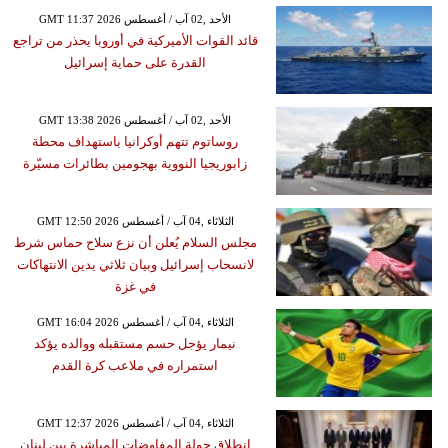
GMT 11:37 2026 الأحد ,02 آب / أغسطس
قائد القوات الأميركية في أوروبا يحذر من تراجع
القدرة على حماية إسرائيل
GMT 13:38 2026 الأحد ,02 آب / أغسطس
روساتوم تتهم أوكرانيا باستهداف محطة
زابوريجيا النووية بهجومين بطائرات مسيّرة
GMT 12:50 2026 الثلاثاء ,04 آب / أغسطس
مجلس السلام يُعلن أن نزع سلاح حماس شرط
لانسحاب إسرائيل وبيان ثلاثي يدين الانتهاكات
في غزة
GMT 16:04 2026 الثلاثاء ,04 آب / أغسطس
نيمار يؤجل حسم مستقبله ووالده يؤكد
استمراره في ملاعب كرة القدم
GMT 12:37 2026 الثلاثاء ,04 آب / أغسطس
انطلاق جولة المفاوضات المباشرة بين لبنان