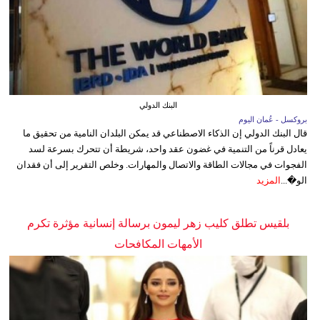
البنك الدولي
بروكسل - عُمان اليوم
قال البنك الدولي إن الذكاء الاصطناعي قد يمكن البلدان النامية من تحقيق ما
يعادل قرناً من التنمية في غضون عقد واحد، شريطة أن تتحرك بسرعة لسد
الفجوات في مجالات الطاقة والاتصال والمهارات. وخلص التقرير إلى أن فقدان
الو�...
المزيد
بلقيس تطلق كليب زهر ليمون برسالة إنسانية مؤثرة تكرم
الأمهات المكافحات