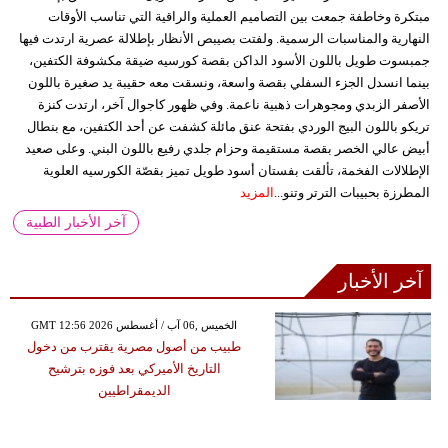
مبتكرة وخاطفة جمعت بين التصاميم العملية والراقية التي تناسب الأوقات
النهارية والمناسبات الرسمية. ولفتت بصيبص الأنظار بإطلالة عصرية ارتدت فيها
جمبسوت طويل باللون الأسود الداكن بقصة كورسيه ضيقة مكشوفة الكتفين،
بينما انسدل الجزء السفلي بقصة واسعة، ونسقت معه حقيبة يد صغيرة باللون
الأصفر الزبدي ومجوهرات ذهبية ناعمة. وفي ظهور كاجوال آخر، ارتدت كنزة
تريكو باللون البيج الوردي بفتحة عنق مائلة كشفت عن أحد الكتفين، مع بنطال
أبيض عالي الخصر بقصة مستقيمة وحزام جلدي رفيع باللون البني. وعلى صعيد
الإطلالات الفخمة، تألقت بفستان أسود طويل تميز بقصّة الكورسيه العلوية
المطرزة بحبيبات الترتر وتنو...
المزيد
آخر الأخبار الطبية
آخر الأخبار
GMT 12:56 2026 الخميس ,06 آب / أغسطس
طبيب من أصول مصرية يقترب من دخول
التاريخ الأميركي بعد فوزه بترشيح
الديمقراطيين