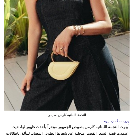
النجمة اللبنانية كارمن بصيبص
بيروت - عُمان اليوم
أبهرت النجمة اللبنانية كارمن بصيبص الجمهور مؤخراً بأحدث ظهور لها، حيث
اعتمدت قصة الشعر القصير متخلية عن شعرها الطويل المعتاد، لتتألق بإطلالات