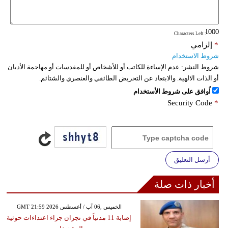
فيديو
: Characters Left
سيارات
*
إلزامي
شروط الاستخدام
شروط النشر:
عدم الإساءة للكاتب أو للأشخاص أو للمقدسات أو مهاجمة الأديان
أو الذات الالهية. والابتعاد عن التحريض الطائفي والعنصري والشتائم.
اُوافق على شروط الأستخدام
Security Code
*
أرسل التعليق
أخبار ذات صلة
GMT 21:59 2026 الخميس ,06 آب / أغسطس
إصابة 11 مدنياً في نجران جراء اعتداءات حوثية