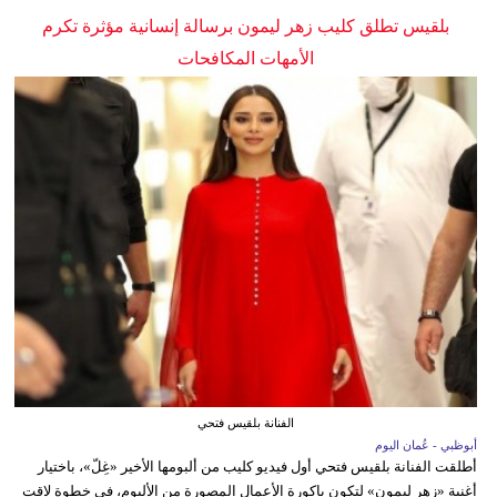
بلقيس تطلق كليب زهر ليمون برسالة إنسانية مؤثرة تكرم
الأمهات المكافحات
الفنانة بلقيس فتحي
أبوظبي - عُمان اليوم
أطلقت الفنانة بلقيس فتحي أول فيديو كليب من ألبومها الأخير «غِلّ»، باختيار
أغنية «زهر ليمون» لتكون باكورة الأعمال المصورة من الألبوم، في خطوة لاقت