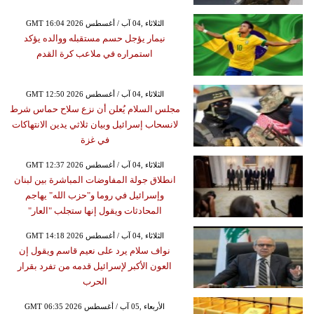
GMT 16:04 2026 الثلاثاء ,04 آب / أغسطس
نيمار يؤجل حسم مستقبله ووالده يؤكد
استمراره في ملاعب كرة القدم
GMT 12:50 2026 الثلاثاء ,04 آب / أغسطس
مجلس السلام يُعلن أن نزع سلاح حماس شرط
لانسحاب إسرائيل وبيان ثلاثي يدين الانتهاكات
في غزة
GMT 12:37 2026 الثلاثاء ,04 آب / أغسطس
انطلاق جولة المفاوضات المباشرة بين لبنان
وإسرائيل في روما و"حزب الله" يهاجم
المحادثات ويقول إنها ستجلب "العار"
GMT 14:18 2026 الثلاثاء ,04 آب / أغسطس
نواف سلام يرد على نعيم قاسم ويقول إن
العون الأكبر لإسرائيل قدمه من تفرد بقرار
الحرب
GMT 06:35 2026 الأربعاء ,05 آب / أغسطس