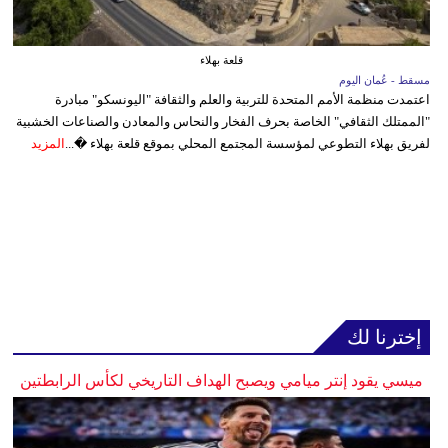
قلعة بهلاء
مسقط - عُمان اليوم
اعتمدت منظمة الأمم المتحدة للتربية والعلم والثقافة "اليونسكو" مبادرة
"الممتلك الثقافي" الخاصة بحرف الفخار والنحاس والمعادن والصناعات الخشبية
لفريق بهلاء التطوعي لمؤسسة المجتمع المحلي بموقع قلعة بهلاء �...
المزيد
إخترنا لك
ميسي يقود إنتر ميامي ويصبح الهداف التاريخي لكأس الرابطتين