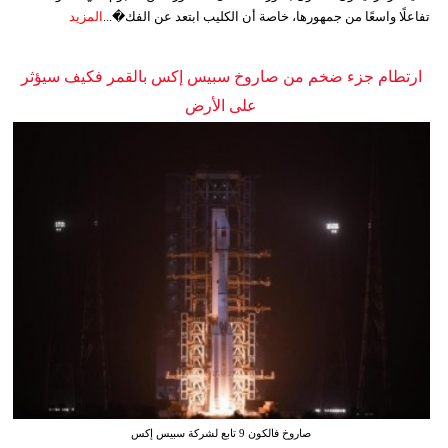
تفاعلًا واسعًا من جمهورها، خاصة أن الكليب ابتعد عن الفك�...
المزيد
ارتطام جزء ضخم من صاروخ سبيس إكس بالقمر فكيف سيؤثر
على الأرض
صاروخ فالكون 9 تابع لشركة سبيس إكس