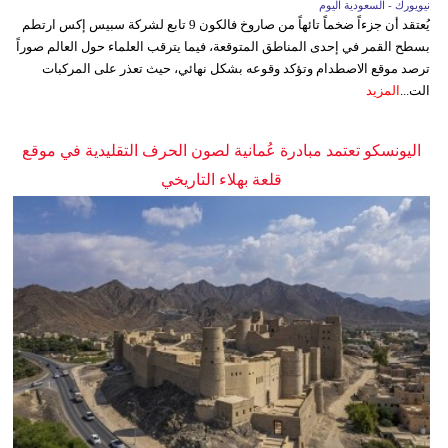
نيويورك - السعودية اليوم
يُعتقد أن جزءاً ضخماً تائهاً من صاروخ فالكون 9 تابع لشركة سبيس إكس ارتطم
بسطح القمر في إحدى المناطق المتوقعة، فيما يترقب العلماء حول العالم صوراً
ترصد موقع الاصطدام وتؤكد وقوعه بشكل نهائي، حيث تعذر على المركبات
الت...
المزيد
اليونسكو تعتمد مبادرة عُمانية لصون الحرف التقليدية في موقع
قلعة بهلاء التاريخي