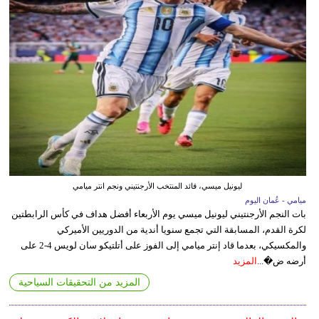
ليونيل ميسي، قائد المنتخب الأرجنتيني ونجم انتر ميامي
ميامي - عُمان اليوم
بات النجم الأرجنتيني ليونيل ميسي يوم الأربعاء أفضل هداف في كأس الرابطتين
لكرة القدم، المسابقة التي تجمع سنويا أندية من الدوريين الأميركي
والمكسيكي، بعدما قاد إنتر ميامي إلى الفوز على أتلتيكو سان لويس 4-2 على
أرضه ض�...
المزيد
المزيد من التحقيقات السياحية