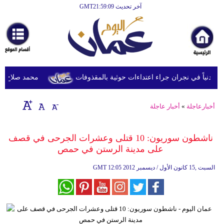
آخر تحديث GMT21:59:09
الرئيسية
أخبارعاجلة
رياضة
ثقافة
محمد صلاح يصل ترك
إقتصاد
أخبارعاجلة
»
أخبار عاجلة
فن
وموسيقى
ناشطون سوريون: 10 قتلى وعشرات الجرحى في قصف
على مدينة الرستن في حمص
أزياء
12:05 2012 السبت ,15 كانون الأول / ديسمبر
GMT
صحة
وتغذية
سياحة