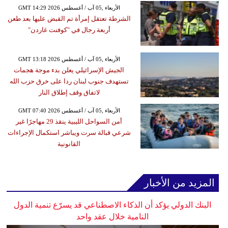
GMT 14:29 2026 الأربعاء ,05 آب / أغسطس
الشرطة تعتقل إمرأة تم القبض عليها بعد طعن
أربعة رجال في "كوفنت غاردن"
GMT 13:18 2026 الأربعاء ,05 آب / أغسطس
الجيش الإسرائيلي يعلن بدء موجة هجمات
تستهدف جنوب لبنان ردا على خرق حزب الله
لاتفاق وقف إطلاق النار
GMT 07:40 2026 الأربعاء ,05 آب / أغسطس
أمن السواحل الليبية ينقذ 29 مهاجرًا غير
شرعي قبالة سرت ويباشر استكمال الإجراءات
القانونية
المزيد من الأخبار
البنك الدولي يؤكد أن الذكاء الاصطناعي قد يسرّع تنمية الدول
النامية خلال عقد واحد