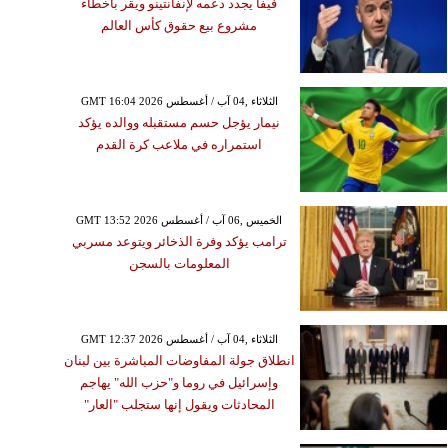
فيفا يجدد دعمه لإنفانتينو ويقر بأخطاء
مشروع بيع حقوق كأس العالم
GMT 16:04 2026 الثلاثاء ,04 آب / أغسطس
نيمار يؤجل حسم مستقبله ووالده يؤكد
استمراره في ملاعب كرة القدم
GMT 13:52 2026 الخميس ,06 آب / أغسطس
ترامب يؤكد وفرة الذخائر ويتوعد مسربي
المعلومات بالسجن
GMT 12:37 2026 الثلاثاء ,04 آب / أغسطس
انطلاق جولة المفاوضات المباشرة بين لبنان
وإسرائيل في روما و"حزب الله" يهاجم
المحادثات ويقول إنها ستجلب "العار"