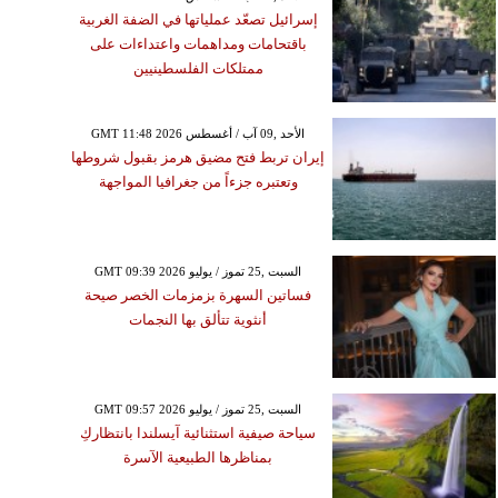
إسرائيل تصعّد عملياتها في الضفة الغربية
باقتحامات ومداهمات واعتداءات على
ممتلكات الفلسطينيين
GMT 11:48 2026 الأحد ,09 آب / أغسطس
إيران تربط فتح مضيق هرمز بقبول شروطها
وتعتبره جزءاً من جغرافيا المواجهة
GMT 09:39 2026 السبت ,25 تموز / يوليو
فساتين السهرة بزمزمات الخصر صيحة
أنثوية تتألق بها النجمات
GMT 09:57 2026 السبت ,25 تموز / يوليو
سياحة صيفية استثنائية آيسلندا بانتظاركِ
بمناظرها الطبيعية الآسرة