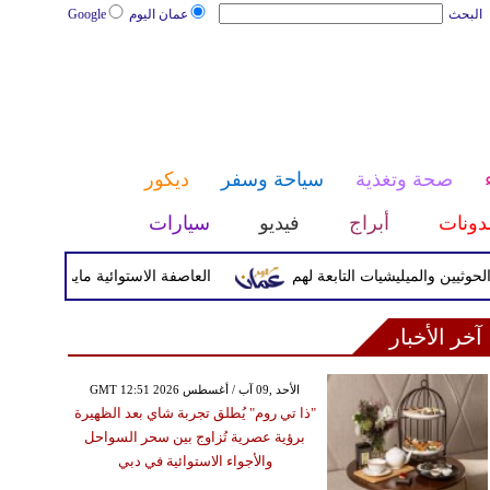
البحث
عمان اليوم
Google
صحة وتغذية
سياحة وسفر
ديكور
دونات
أبراج
فيديو
سيارات
والميليشيات التابعة لهم
العاصفة الاستوائية مايماي تضرب اليابسة
آخر الأخبار
GMT 12:51 2026 الأحد ,09 آب / أغسطس
"ذا تي روم" يُطلق تجربة شاي بعد الظهيرة
برؤية عصرية تُزاوج بين سحر السواحل
والأجواء الاستوائية في دبي