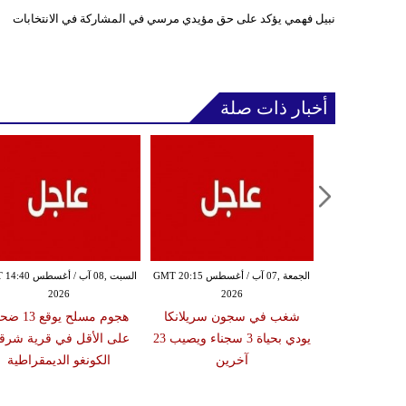
نبيل فهمي يؤكد على حق مؤيدي مرسي في المشاركة في الانتخابات
أخبار ذات صلة
الجمعة ,07 آب / أغسطس GMT 19:10
الجمعة ,07 آب / أغسطس GMT 20:15
السبت ,08 آب / أغسط
2026
2026
20
ميركية تفرض
شغب في سجون سريلانكا
هجوم مسلح يوقع 
منصات عملات
يودي بحياة 3 سجناء ويصيب 23
على الأقل في قرية شرق
الحرس الثوري
آخرين
الكونغو الديمقراطية
راني