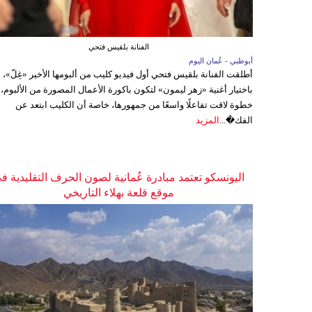
الفنانة بلقيس فتحي
أبوظبي - عُمان اليوم
أطلقت الفنانة بلقيس فتحي أول فيديو كليب من ألبومها الأخير «غِلّ»،
باختيار أغنية «زهر ليمون» لتكون باكورة الأعمال المصورة من الألبوم،
خطوة لاقت تفاعلًا واسعًا من جمهورها، خاصة أن الكليب ابتعد عن
الفك�...
المزيد
اليونسكو تعتمد مبادرة عُمانية لصون الحرف التقليدية ف
موقع قلعة بهلاء التاريخي