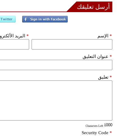
أرسل تعليقك
*
الإسم
*
البريد الألكتر
*
عنوان التعليق
*
تعليق
: Characters Left
Security Code
*