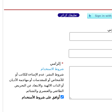
تعليقك كزائر
وني
*
إلزامي
شروط الاستخدام
شروط النشر:
عدم الإساءة للكاتب أو
للأشخاص أو للمقدسات أو مهاجمة الأديان
أو الذات الالهية. والابتعاد عن التحريض
الطائفي والعنصري والشتائم.
اُوافق على شروط الأستخدام