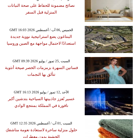
نصائح مضمونة للحفاظ على صحة النباتات
المنزلية قبل السفر
GMT 16:03 2026 الخميس ,06 آب / أغسطس
البنتاغون يضع استراتيجية نووية جديدة
استعدادًا لاحتمال مواجهة مع الصين وروسيا
GMT 09:39 2026 السبت ,25 تموز / يوليو
فساتين السهرة بزمزمات الخصر صيحة أنثوية
تتألق بها النجمات
GMT 16:13 2026 الأحد ,12 تموز / يوليو
عسير تُعزز جاذبيتها السياحية بتدشين أكبر
نافورة في المملكة بمنتجع الوادي
GMT 12:35 2026 السبت ,01 آب / أغسطس
حلول منزلية ساحرة لاستعادة نعومة مناشفكِ
الخشنة بدون معطرات