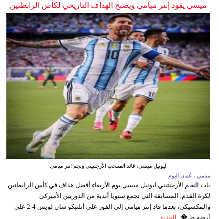
ميسي يقود إنتر ميامي ويصبح الهداف التاريخي لكأس الرابطتين
ليونيل ميسي، قائد المنتخب الأرجنتيني ونجم انتر ميامي
ميامي - عُمان اليوم
بات النجم الأرجنتيني ليونيل ميسي يوم الأربعاء أفضل هداف في كأس الرابطتين
لكرة القدم، المسابقة التي تجمع سنويا أندية من الدوريين الأميركي
والمكسيكي، بعدما قاد إنتر ميامي إلى الفوز على أتلتيكو سان لويس 4-2 على
أرضه ض�...
المزيد