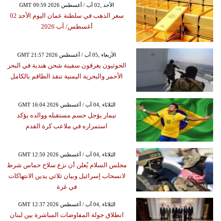
GMT 09:59 2026 الأحد ,02 آب / أغسطس
سعر الذهب في سلطنة عمان اليوم الأحد 02
أغسطس/ آب 2026
GMT 21:57 2026 الأربعاء ,05 آب / أغسطس
الحوثيون يغرقون سفينة شحن هندية في البحر
الأحمر والبحرية اليمنية تنقذ الطاقم بالكامل
GMT 16:04 2026 الثلاثاء ,04 آب / أغسطس
نيمار يؤجل حسم مستقبله ووالده يؤكد
استمراره في ملاعب كرة القدم
GMT 12:50 2026 الثلاثاء ,04 آب / أغسطس
مجلس السلام يُعلن أن نزع سلاح حماس شرط
لانسحاب إسرائيل وبيان ثلاثي يدين الانتهاكات
في غزة
GMT 12:37 2026 الثلاثاء ,04 آب / أغسطس
انطلاق جولة المفاوضات المباشرة بين لبنان