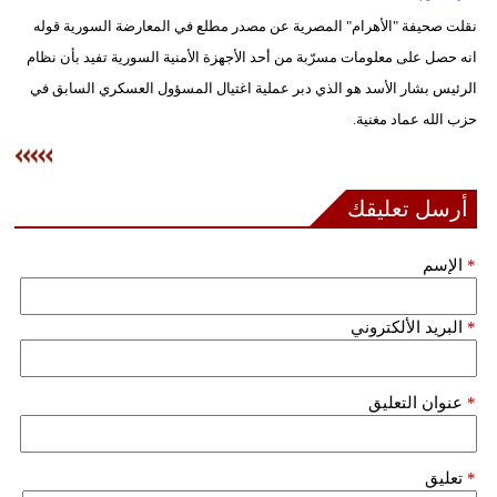
وسفر
نقلت صحيفة "الأهرام" المصرية عن مصدر مطلع في المعارضة السورية قوله
انه حصل على معلومات مسرّبة من أحد الأجهزة الأمنية السورية تفيد بأن نظام
ديكور
الرئيس بشار الأسد هو الذي دبر عملية اغتيال المسؤول العسكري السابق في
أخبار
حزب الله عماد مغنية.
إعلام
تعليم
أرسل تعليقك
مرأة
*
الإسم
علوم
*
البريد الألكتروني
وتكنولوجيا
بيئة
*
عنوان التعليق
مدوَّنات
*
تعليق
أبراج