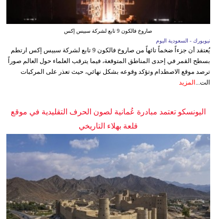
صاروخ فالكون 9 تابع لشركة سبيس إكس
نيويورك - السعودية اليوم
يُعتقد أن جزءاً ضخماً تائهاً من صاروخ فالكون 9 تابع لشركة سبيس إكس ارتطم
بسطح القمر في إحدى المناطق المتوقعة، فيما يترقب العلماء حول العالم صوراً
ترصد موقع الاصطدام وتؤكد وقوعه بشكل نهائي، حيث تعذر على المركبات
الت...
المزيد
اليونسكو تعتمد مبادرة عُمانية لصون الحرف التقليدية في موقع
قلعة بهلاء التاريخي