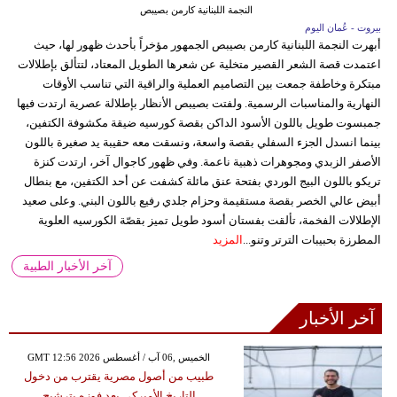
النجمة اللبنانية كارمن بصيبص
بيروت - عُمان اليوم
أبهرت النجمة اللبنانية كارمن بصيبص الجمهور مؤخراً بأحدث ظهور لها، حيث
اعتمدت قصة الشعر القصير متخلية عن شعرها الطويل المعتاد، لتتألق بإطلالات
مبتكرة وخاطفة جمعت بين التصاميم العملية والراقية التي تناسب الأوقات
النهارية والمناسبات الرسمية. ولفتت بصيبص الأنظار بإطلالة عصرية ارتدت فيها
جمبسوت طويل باللون الأسود الداكن بقصة كورسيه ضيقة مكشوفة الكتفين،
بينما انسدل الجزء السفلي بقصة واسعة، ونسقت معه حقيبة يد صغيرة باللون
الأصفر الزبدي ومجوهرات ذهبية ناعمة. وفي ظهور كاجوال آخر، ارتدت كنزة
تريكو باللون البيج الوردي بفتحة عنق مائلة كشفت عن أحد الكتفين، مع بنطال
أبيض عالي الخصر بقصة مستقيمة وحزام جلدي رفيع باللون البني. وعلى صعيد
الإطلالات الفخمة، تألقت بفستان أسود طويل تميز بقصّة الكورسيه العلوية
المطرزة بحبيبات الترتر وتنو...
المزيد
آخر الأخبار الطبية
آخر الأخبار
GMT 12:56 2026 الخميس ,06 آب / أغسطس
طبيب من أصول مصرية يقترب من دخول
التاريخ الأميركي بعد فوزه بترشيح