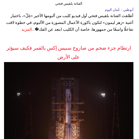
الفنانة بلقيس فتحي
أبوظبي - عُمان اليوم
أطلقت الفنانة بلقيس فتحي أول فيديو كليب من ألبومها الأخير «غِلّ»، باختيار
أغنية «زهر ليمون» لتكون باكورة الأعمال المصورة من الألبوم، في خطوة لاقت
تفاعلًا واسعًا من جمهورها، خاصة أن الكليب ابتعد عن الفك�...
المزيد
ارتطام جزء ضخم من صاروخ سبيس إكس بالقمر فكيف سيؤثر
على الأرض