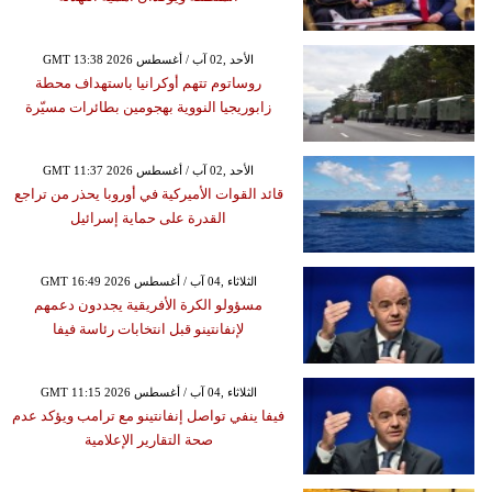
GMT 13:38 2026 الأحد ,02 آب / أغسطس
روساتوم تتهم أوكرانيا باستهداف محطة
زابوريجيا النووية بهجومين بطائرات مسيّرة
GMT 11:37 2026 الأحد ,02 آب / أغسطس
قائد القوات الأميركية في أوروبا يحذر من تراجع
القدرة على حماية إسرائيل
GMT 16:49 2026 الثلاثاء ,04 آب / أغسطس
مسؤولو الكرة الأفريقية يجددون دعمهم
لإنفانتينو قبل انتخابات رئاسة فيفا
GMT 11:15 2026 الثلاثاء ,04 آب / أغسطس
فيفا ينفي تواصل إنفانتينو مع ترامب ويؤكد عدم
صحة التقارير الإعلامية