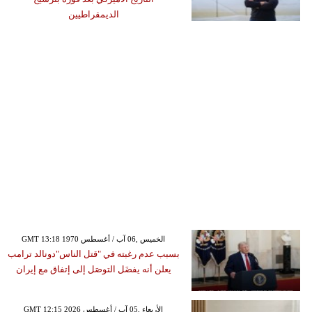
الديمقراطيين
GMT 13:18 1970 الخميس ,06 آب / أغسطس
بسبب عدم رغبته في "قتل الناس"دونالد ترامب
يعلن أنه يفضَل التوصَل إلى إتفاق مع إيران
GMT 12:15 2026 الأربعاء ,05 آب / أغسطس