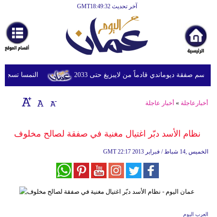
آخر تحديث GMT18:49:32
الرئيسية
أخبارعاجلة
رياضة
ثقافة
م صفقة ديوماندي قادماً من لايبزيغ حتى 2033
النمسا تسجل أعلى درجة
إقتصاد
أخبارعاجلة
»
أخبار عاجلة
فن
وموسيقى
نظام الأسد دبّر اغتيال مغنية في صفقة لصالح مخلوف
أزياء
22:17 2013 الخميس ,14 شباط / فبراير
GMT
صحة
وتغذية
سياحة
العرب اليوم