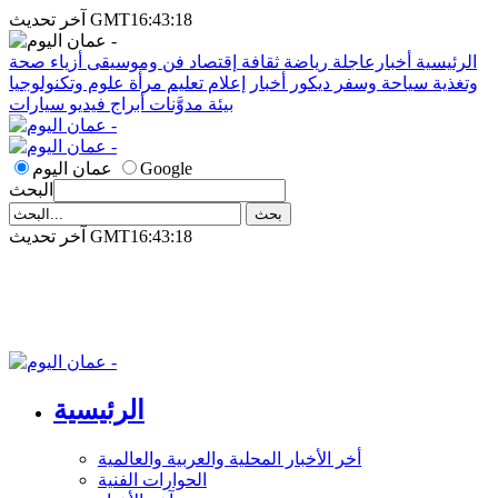
آخر تحديث GMT16:43:18
الرئيسية
أخبارعاجلة
رياضة
ثقافة
إقتصاد
فن وموسيقى
أزياء
صحة
وتغذية
سياحة وسفر
ديكور
أخبار
إعلام
تعليم
مرأة
علوم وتكنولوجيا
بيئة
مدوَّنات
أبراج
فيديو
سيارات
Google
عمان اليوم
البحث
آخر تحديث GMT16:43:18
الرئيسية
أخر الأخبار المحلية والعربية والعالمية
الحوارات الفنية