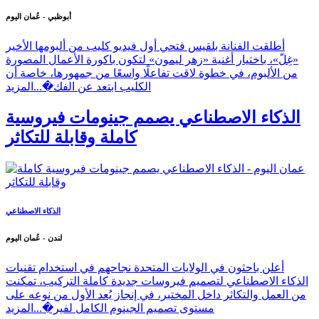
أبوظبي - عُمان اليوم
أطلقت الفنانة بلقيس فتحي أول فيديو كليب من ألبومها الأخير
«غِلّ»، باختيار أغنية «زهر ليمون» لتكون باكورة الأعمال المصورة
من الألبوم، في خطوة لاقت تفاعلًا واسعًا من جمهورها، خاصة أن
الكليب ابتعد عن الفك�...
المزيد
الذكاء الاصطناعي يصمم جينومات فيروسية
كاملة وقابلة للتكاثر
الذكاء الاصطناعي
لندن - عُمان اليوم
أعلن باحثون في الولايات المتحدة نجاحهم في استخدام تقنيات
الذكاء الاصطناعي لتصميم فيروسات جديدة كاملة التركيب، تمكنت
من العمل والتكاثر داخل المختبر، في إنجاز يُعد الأول من نوعه على
مستوى تصميم الجينوم الكامل لفير�...
المزيد