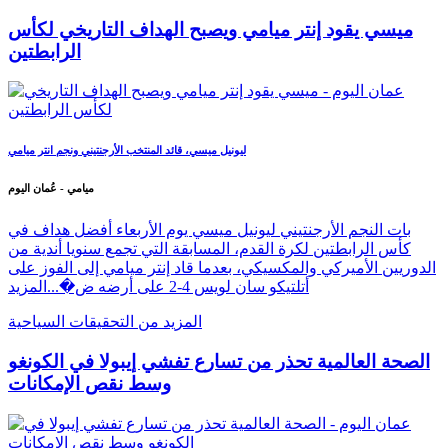
ميسي يقود إنتر ميامي ويصبح الهداف التاريخي لكأس
الرابطتين
ليونيل ميسي، قائد المنتخب الأرجنتيني ونجم انتر ميامي
ميامي - عُمان اليوم
بات النجم الأرجنتيني ليونيل ميسي يوم الأربعاء أفضل هداف في
كأس الرابطتين لكرة القدم، المسابقة التي تجمع سنويا أندية من
الدوريين الأميركي والمكسيكي، بعدما قاد إنتر ميامي إلى الفوز على
أتلتيكو سان لويس 4-2 على أرضه ض�...
المزيد
المزيد من التحقيقات السياحية
الصحة العالمية تحذر من تسارع تفشي إيبولا في الكونغو
وسط نقص الإمكانات