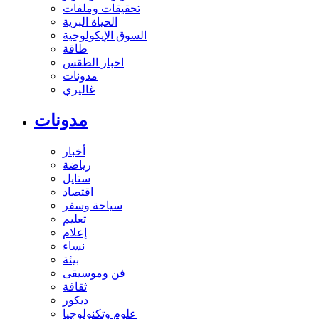
تحقيقات وملفات
الحياة البرية
السوق الإيكولوجية
طاقة
اخبار الطقس
مدونات
غاليري
مدونات
أخبار
رياضة
ستايل
اقتصاد
سياحة وسفر
تعليم
إعلام
نساء
بيئة
فن وموسيقى
ثقافة
ديكور
علوم وتكنولوجيا