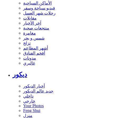
الأماكن السياحية
فيديو سياحة وسفر
رحلات شهر العسل
مقابلات
آخر الأخبار
منتجعات صحية
مغامرة
شمس و بحر
تزلج
أشهر المطاعم
أفخم الفنادق
مدونات
غاليري
ديكور
أخبار الديكور
جديد عالم الديكور
داخلي
خارجي
Your Photos
Feng Shui
منزل