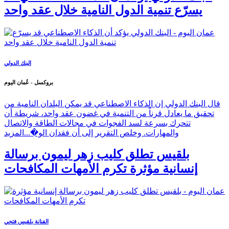
يسرّع تنمية الدول النامية خلال عقد واحد
البنك الدولي
بروكسل - عُمان اليوم
قال البنك الدولي إن الذكاء الاصطناعي قد يمكن البلدان النامية من
تحقيق ما يعادل قرناً من التنمية في غضون عقد واحد، شريطة أن
تتحرك بسرعة لسد الفجوات في مجالات الطاقة والاتصال
والمهارات. وخلص التقرير إلى أن فقدان الو�...
المزيد
بلقيس تطلق كليب زهر ليمون برسالة
إنسانية مؤثرة تكرم الأمهات المكافحات
الفنانة بلقيس فتحي