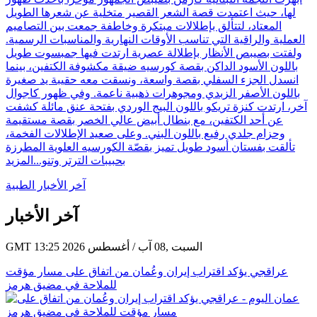
لها، حيث اعتمدت قصة الشعر القصير متخلية عن شعرها الطويل
المعتاد، لتتألق بإطلالات مبتكرة وخاطفة جمعت بين التصاميم
العملية والراقية التي تناسب الأوقات النهارية والمناسبات الرسمية.
ولفتت بصيبص الأنظار بإطلالة عصرية ارتدت فيها جمبسوت طويل
باللون الأسود الداكن بقصة كورسيه ضيقة مكشوفة الكتفين، بينما
انسدل الجزء السفلي بقصة واسعة، ونسقت معه حقيبة يد صغيرة
باللون الأصفر الزبدي ومجوهرات ذهبية ناعمة. وفي ظهور كاجوال
آخر، ارتدت كنزة تريكو باللون البيج الوردي بفتحة عنق مائلة كشفت
عن أحد الكتفين، مع بنطال أبيض عالي الخصر بقصة مستقيمة
وحزام جلدي رفيع باللون البني. وعلى صعيد الإطلالات الفخمة،
تألقت بفستان أسود طويل تميز بقصّة الكورسيه العلوية المطرزة
بحبيبات الترتر وتنو...
المزيد
آخر الأخبار الطبية
آخر الأخبار
GMT 13:25 2026 السبت ,08 آب / أغسطس
عراقجي يؤكد اقتراب إيران وعُمان من اتفاق على مسار مؤقت
للملاحة في مضيق هرمز