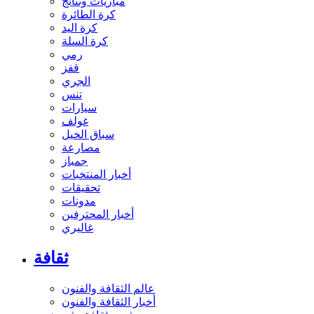
مباريات ونتائج
كرة الطائرة
كرة اليد
كرة السلة
رمي
قفز
الجري
تنس
سيارات
غولف
سباق الخيل
مصارعة
جمباز
أخبار المنتخبات
تحقيقات
مدونات
أخبار المحترفين
غاليري
ثقافة
عالم الثقافة والفنون
أخبار الثقافة والفنون