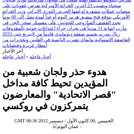
سجناء ويصيب 23 آخرين
الخزانة الأميركية تفرض عقوبات على
منصات عملات مشفرة لدعمها الحرس الثوري الإيراني
وزير الخزانة
الأمريكي يتوقع فتح مضيق هرمز اليوم أو غداً لمدة تصل إلى 60 يوماً
تجدد القصف الصاروخي للحوثيين على معسكر صحن الجن في
مأرب
إصابة 11 مدنياً في نجران جراء اعتداءات حوثية بالمقذوفات
ريال مدريد يحسم صفقة ديوماندي قادماً من لايبزيغ حتى 2033
العاصفة الاستوائية مايماي تضرب اليابسة في الفلبين وتحذيرات من
أمطار غزيرة وفيضانات
أخر الأخبار
أخبارعاجلة
»
أخبار عاجلة
هدوء حذر ولجان شعبية من
المؤيدين تحيط كافة مداخل
"قصر الاتحادية" والمعارضون
يتمركزون في روكسي
06:36 2012 الخميس ,06 كانون الأول / ديسمبر
GMT