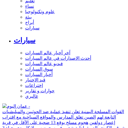
تعليم
نساء
علوم وتكنولوجيا
بيئة
أبراج
سيارات
سيارات
آخر أخبار عالم السيارات
أحدث الإصدارات في عالم السيارات
فيديو عالم السيارات
سوق السيارات
أخبار السيارات
قيد الاختبار
إختراعات
حوارات و تقارير
غاليري
القوات المسلحة اليمنية تعلن تنفيذ عملية ضد الحوثيين والميليشيات
التابعة لهم
الصين تغلق المدارس والمواقع السياحية مع اقتراب
إعصار دولفين
هجوم مسلح يوقع 13 ضحية على الأقل في قرية
شرقي الكونغو الديمقراطية
شغب في سجون سريلانكا يودي بحياة 3