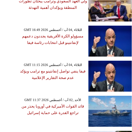
ولي العهد السعودي وترامب يبحثان تطورات
المنطقة ويؤكدان أهمية التهدئة
GMT 16:49 2026 الثلاثاء ,04 آب / أغسطس
مسؤولو الكرة الأفريقية يجددون دعمهم
لإنفانتينو قبل انتخابات رئاسة فيفا
GMT 11:15 2026 الثلاثاء ,04 آب / أغسطس
فيفا ينفي تواصل إنفانتينو مع ترامب ويؤكد
عدم صحة التقارير الإعلامية
GMT 11:37 2026 الأحد ,02 آب / أغسطس
قائد القوات الأميركية في أوروبا يحذر من
تراجع القدرة على حماية إسرائيل