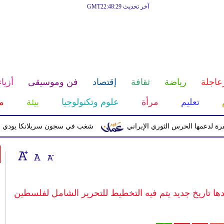
آخر تحديث GMT22:48:29
عاجلة
رياضة
ثقافة
إقتصاد
فن وموسيقى
أزياء
تعليم
مرأة
علوم وتكنولوجيا
بيئة
م
 الحرس الثوري الإيراني
شغب في سجون سريلانكا يودي بحياة 3 سجناء ويصيب 23 آخرين
دها تاريخ جديد يتم فيه التخطيط للتحرير الشامل لفلسطين