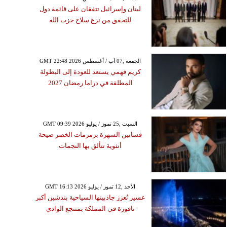
لبنان وإسرائيل تتفقان على قائمة دول
للتحقق من نزع سلاح حزب الله
GMT 22:48 2026 الجمعة ,07 آب / أغسطس
كريم فهمي يستعد للعودة إلى البطولة
المطلقة في دراما رمضان 2027
GMT 09:39 2026 السبت ,25 تموز / يوليو
فساتين السهرة بزمزمات الخصر صيحة
أنثوية تتألق بها النجمات
GMT 16:13 2026 الأحد ,12 تموز / يوليو
عسير تُعزز جاذبيتها السياحية بتدشين أكبر
نافورة في المملكة بمنتجع الوادي