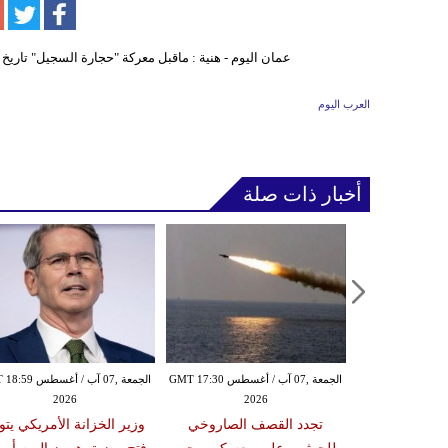
العرب اليوم
أخبار ذات صلة
الخميس ,06 آب / أغسطس GMT 21:59
الجمعة ,07 آب / أغسطس GMT 17:30
الجمعة ,07 آب / أغس
2026
2026
20
مدنياً في نجران جراء
تجدد القصف الصاروخي
وزير الخزانة الأمريكي يتو