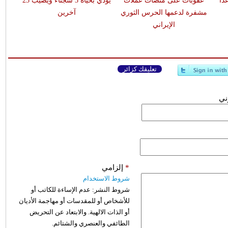
اً
عقوبات على منصات عملات
يودي بحياة 3 سجناء ويصيب 23
مشفرة لدعمها الحرس الثوري
آخرين
الإيراني
تعليقك كزائر
وني
*
إلزامي
شروط الاستخدام
شروط النشر:
عدم الإساءة للكاتب أو
للأشخاص أو للمقدسات أو مهاجمة الأديان
أو الذات الالهية. والابتعاد عن التحريض
الطائفي والعنصري والشتائم.