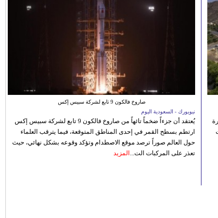
صاروخ فالكون 9 تابع لشركة سبيس إكس
نيويورك - السعودية اليوم
رة
يُعتقد أن جزءاً ضخماً تائهاً من صاروخ فالكون 9 تابع لشركة سبيس إكس
ارتطم بسطح القمر في إحدى المناطق المتوقعة، فيما يترقب العلماء
حول العالم صوراً ترصد موقع الاصطدام وتؤكد وقوعه بشكل نهائي، حيث
تعذر على المركبات الت...
المزيد