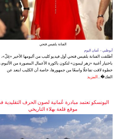
الفنانة بلقيس فتحي
أبوظبي - عُمان اليوم
أطلقت الفنانة بلقيس فتحي أول فيديو كليب من ألبومها الأخير «غِلّ»،
باختيار أغنية «زهر ليمون» لتكون باكورة الأعمال المصورة من الألبوم،
خطوة لاقت تفاعلًا واسعًا من جمهورها، خاصة أن الكليب ابتعد عن
الفك�...
المزيد
اليونسكو تعتمد مبادرة عُمانية لصون الحرف التقليدية ف
موقع قلعة بهلاء التاريخي