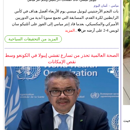
ميامي - عُمان اليوم
بات النجم الأرجنتيني ليونيل ميسي يوم الأربعاء أفضل هداف في كأس
الرابطتين لكرة القدم، المسابقة التي تجمع سنويا أندية من الدوريين
الأميركي والمكسيكي، بعدما قاد إنتر ميامي إلى الفوز على أتلتيكو سان
لويس 4-2 على أرضه ض�...
المزيد
المزيد من التحقيقات السياحية
الصحة العالمية تحذر من تسارع تفشي إيبولا في الكونغو وسط
نقص الإمكانات
حيث