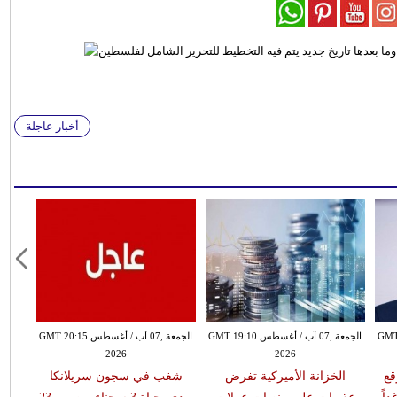
أخبار عاجلة
طس GMT 18:59
الجمعة ,07 آب / أغسطس GMT 19:10
الجمعة ,07 آب / أغسطس GMT 20:15
2026
2026
قع
الخزانة الأميركية تفرض
شغب في سجون سريلانكا