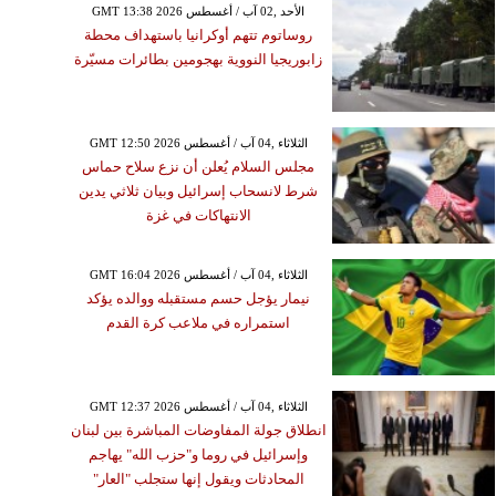
GMT 13:38 2026 الأحد ,02 آب / أغسطس
روساتوم تتهم أوكرانيا باستهداف محطة
زابوريجيا النووية بهجومين بطائرات مسيّرة
GMT 12:50 2026 الثلاثاء ,04 آب / أغسطس
مجلس السلام يُعلن أن نزع سلاح حماس
شرط لانسحاب إسرائيل وبيان ثلاثي يدين
الانتهاكات في غزة
GMT 16:04 2026 الثلاثاء ,04 آب / أغسطس
نيمار يؤجل حسم مستقبله ووالده يؤكد
استمراره في ملاعب كرة القدم
GMT 12:37 2026 الثلاثاء ,04 آب / أغسطس
انطلاق جولة المفاوضات المباشرة بين لبنان
وإسرائيل في روما و"حزب الله" يهاجم
المحادثات ويقول إنها ستجلب "العار"