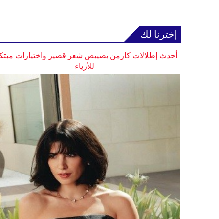
إخترنا لك
أحدث إطلالات كارمن بصيبص شعر قصير واختيارات مبتك
للأزياء