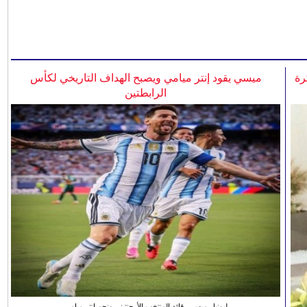
رة
ميسي يقود إنتر ميامي ويصبح الهداف التاريخي لكأس
الرابطتين
ليونيل ميسي، قائد المنتخب الأرجنتيني ونجم انتر ميامي