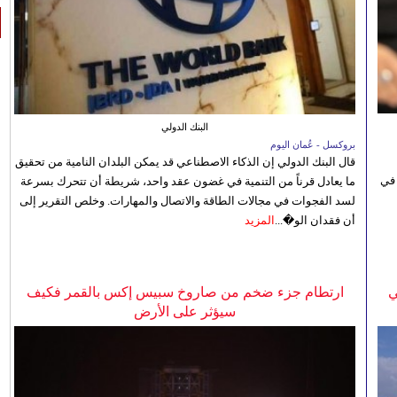
البنك الدولي
بروكسل - عُمان اليوم
قال البنك الدولي إن الذكاء الاصطناعي قد يمكن البلدان النامية من تحقيق
 في
ما يعادل قرناً من التنمية في غضون عقد واحد، شريطة أن تتحرك بسرعة
لسد الفجوات في مجالات الطاقة والاتصال والمهارات. وخلص التقرير إلى
أن فقدان الو�...
المزيد
ي
ارتطام جزء ضخم من صاروخ سبيس إكس بالقمر فكيف
سيؤثر على الأرض