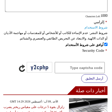
فيديو
: Characters Left
سيارات
*
إلزامي
شروط الاستخدام
شروط النشر:
عدم الإساءة للكاتب أو للأشخاص أو للمقدسات أو مهاجمة الأديان
أو الذات الالهية. والابتعاد عن التحريض الطائفي والعنصري والشتائم.
اُوافق على شروط الأستخدام
Security Code
*
أرسل التعليق
أخبار ذات صلة
GMT 14:29 2026 الأحد ,09 آب / أغسطس
زلزال بقوة 5 درجات على مقياس ريختر يضرب