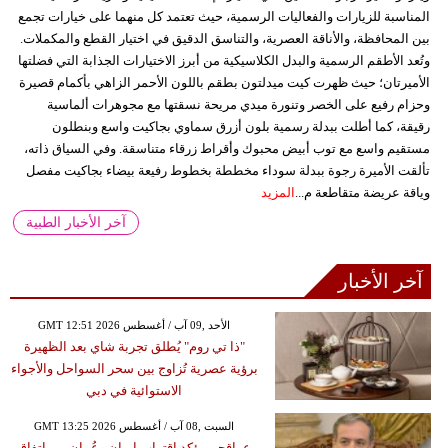
المناسبة للزيارات والفعاليات الرسمية، حيث تعتمد كل منهما على خيارات تجمع
بين المحافظة، والأناقة العصرية، والتناسق الدقيق في اختيار القطع والمكملات.
وتُعد الأطقم الرسمية والبدل الكلاسيكية من أبرز الاختيارات الجذابة التي فضلتها
الأميرتان؛ حيث ظهرت كيت ميدلتون بطقم باللون الأحمر الزاهي بأكمام قصيرة
وحزام رفيع على الخصر وتنورة ميدي مريحة نسقتها مع مجوهرات ألماسية
رقيقة، كما أطلت ببدلة رسمية بلون أزرق سماوي بجاكيت واسع وبنطلون
مستقيم واسع مع توب أبيض محبوك وأقراط زرقاء متناسقة. وفي السياق ذاته،
تألقت الأميرة رجوة ببدلة سوداء مخططة بخطوط رفيعة بيضاء بجاكيت مفصل
وياقة عريضة متقاطعة م...
المزيد
آخر الأخبار الطبية
آخر الأخبار
GMT 12:51 2026 الأحد ,09 آب / أغسطس
"ذا تي روم" يُطلق تجربة شاي بعد الظهيرة
برؤية عصرية تُزاوج بين سحر السواحل والأجواء
الاستوائية في دبي
GMT 13:25 2026 السبت ,08 آب / أغسطس
عراقجي يؤكد اقتراب إيران وعُمان من اتفاق