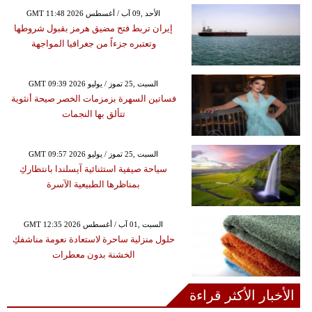
GMT 11:48 2026 الأحد ,09 آب / أغسطس
إيران تربط فتح مضيق هرمز بقبول شروطها
وتعتبره جزءاً من جغرافيا المواجهة
GMT 09:39 2026 السبت ,25 تموز / يوليو
فساتين السهرة بزمزمات الخصر صيحة أنثوية
تتألق بها النجمات
GMT 09:57 2026 السبت ,25 تموز / يوليو
سياحة صيفية استثنائية آيسلندا بانتظاركِ
بمناظرها الطبيعية الآسرة
GMT 12:35 2026 السبت ,01 آب / أغسطس
حلول منزلية ساحرة لاستعادة نعومة مناشفكِ
الخشنة بدون معطرات
الأخبار الأكثر قراءة