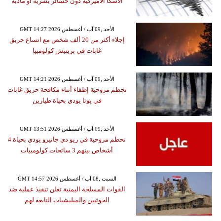
ألاسكا الأميركية دون خسائر بشرية أو مادية
GMT 14:27 2026 الأحد ,09 آب / أغسطس
إجلاء أكثر من 20 ألف شخص مع اتساع حريق
غابات في بريتيش كولومبيا
GMT 14:21 2026 الأحد ,09 آب / أغسطس
تحطم مروحية إطفاء أثناء مكافحة حريق غابات
في يوتا يودي بحياة طيارين
GMT 13:51 2026 الأحد ,09 آب / أغسطس
تحطم مروحية في ريو دي جانيرو يودي بحياة 4
أشخاص بينهم 3 سائحات كولومبيات
GMT 14:57 2026 السبت ,08 آب / أغسطس
القوات المسلحة اليمنية تعلن تنفيذ عملية ضد
الحوثيين والميليشيات التابعة لهم