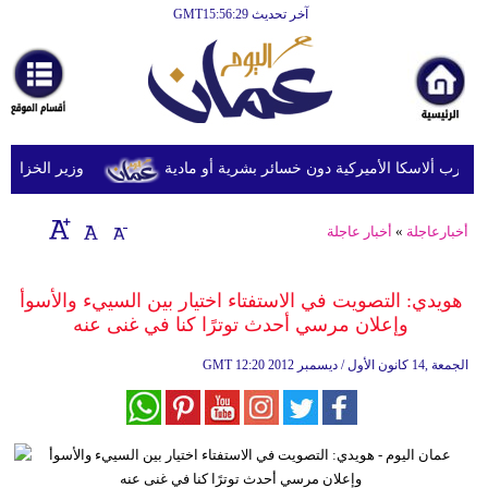
آخر تحديث GMT15:56:29
الرئيسية
أخبارعاجلة
رياضة
ثقافة
وزير الخزانة الأمري
إقتصاد
أخبارعاجلة
»
أخبار عاجلة
فن
وموسيقى
هويدي: التصويت في الاستفتاء اختيار بين السييء والأسوأ
وإعلان مرسي أحدث توترًا كنا في غنى عنه
أزياء
12:20 2012 الجمعة ,14 كانون الأول / ديسمبر
GMT
صحة
وتغذية
سياحة