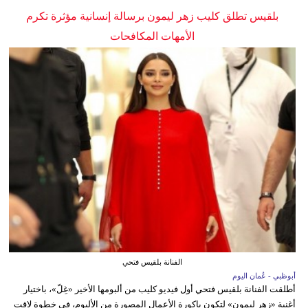
بلقيس تطلق كليب زهر ليمون برسالة إنسانية مؤثرة تكرم
الأمهات المكافحات
الفنانة بلقيس فتحي
أبوظبي - عُمان اليوم
أطلقت الفنانة بلقيس فتحي أول فيديو كليب من ألبومها الأخير «غِلّ»، باختيار
أغنية «زهر ليمون» لتكون باكورة الأعمال المصورة من الألبوم، في خطوة لاقت