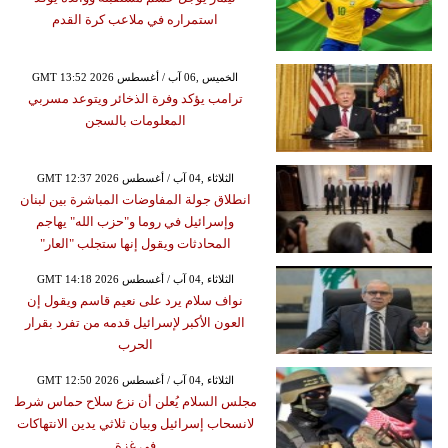
استمراره في ملاعب كرة القدم
GMT 13:52 2026 الخميس ,06 آب / أغسطس
ترامب يؤكد وفرة الذخائر ويتوعد مسربي
المعلومات بالسجن
GMT 12:37 2026 الثلاثاء ,04 آب / أغسطس
انطلاق جولة المفاوضات المباشرة بين لبنان
وإسرائيل في روما و"حزب الله" يهاجم
المحادثات ويقول إنها ستجلب "العار"
GMT 14:18 2026 الثلاثاء ,04 آب / أغسطس
نواف سلام يرد على نعيم قاسم ويقول إن
العون الأكبر لإسرائيل قدمه من تفرد بقرار
الحرب
GMT 12:50 2026 الثلاثاء ,04 آب / أغسطس
مجلس السلام يُعلن أن نزع سلاح حماس شرط
لانسحاب إسرائيل وبيان ثلاثي يدين الانتهاكات
في غزة