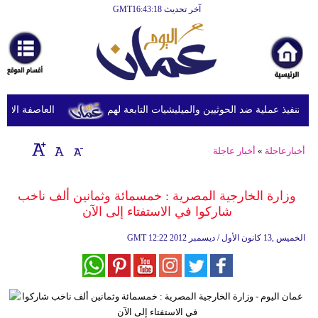
آخر تحديث GMT16:43:18
الرئيسية
أخبارعاجلة
رياضة
ثقافة
تنفيذ عملية ضد الحوثيين والميليشيات التابعة لهم
العاصفة الاستوائ
إقتصاد
أخبارعاجلة
»
أخبار عاجلة
فن
وموسيقى
وزارة الخارجية المصرية : خمسمائة وثمانين ألف ناخب
شاركوا في الاستفتاء إلى الآن
أزياء
12:22 2012 الخميس ,13 كانون الأول / ديسمبر
GMT
صحة
وتغذية
سياحة