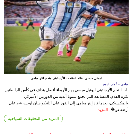
ليونيل ميسي، قائد المنتخب الأرجنتيني ونجم انتر ميامي
ميامي - عُمان اليوم
بات النجم الأرجنتيني ليونيل ميسي يوم الأربعاء أفضل هداف في كأس الرابطتين
لكرة القدم، المسابقة التي تجمع سنويا أندية من الدوريين الأميركي
والمكسيكي، بعدما قاد إنتر ميامي إلى الفوز على أتلتيكو سان لويس 4-2 على
أرضه ض�...
المزيد
المزيد من التحقيقات السياحية