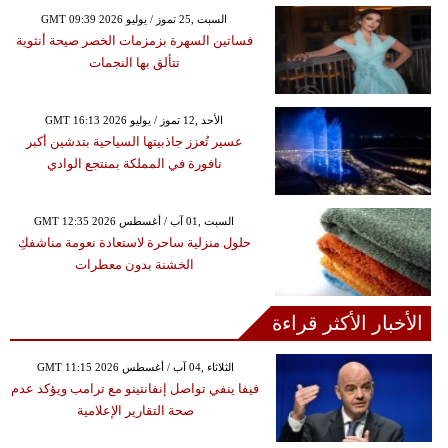
GMT 09:39 2026 السبت ,25 تموز / يوليو
فساتين السهرة بزمزمات الخصر صيحة أنثوية
تتألق بها النجمات
GMT 16:13 2026 الأحد ,12 تموز / يوليو
عسير تُعزز جاذبيتها السياحية بتدشين أكبر
نافورة في المملكة بمنتجع الوادي
GMT 12:35 2026 السبت ,01 آب / أغسطس
حلول منزلية ساحرة لاستعادة نعومة مناشفكِ
الخشنة بدون معطرات
الأخبار الأكثر قراءة
GMT 11:15 2026 الثلاثاء ,04 آب / أغسطس
فيفا ينفي تواصل إنفانتينو مع ترامب ويؤكد عدم
صحة التقارير الإعلامية