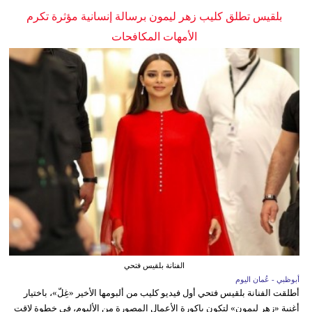
بلقيس تطلق كليب زهر ليمون برسالة إنسانية مؤثرة تكرم
الأمهات المكافحات
الفنانة بلقيس فتحي
أبوظبي - عُمان اليوم
أطلقت الفنانة بلقيس فتحي أول فيديو كليب من ألبومها الأخير «غِلّ»، باختيار
أغنية «زهر ليمون» لتكون باكورة الأعمال المصورة من الألبوم، في خطوة لاقت