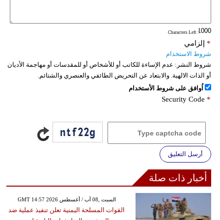
فيديو
: Characters Left
سيارات
*
إلزامي
شروط الاستخدام
شروط النشر:
عدم الإساءة للكاتب أو للأشخاص أو للمقدسات أو مهاجمة الأديان
أو الذات الالهية. والابتعاد عن التحريض الطائفي والعنصري والشتائم.
اُوافق على شروط الأستخدام
Security Code
*
أرسل التعليق
أخبار ذات صلة
GMT 14:57 2026 السبت ,08 آب / أغسطس
القوات المسلحة اليمنية تعلن تنفيذ عملية ضد