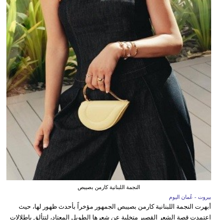
النجمة اللبنانية كارمن بصيبص
بيروت - عُمان اليوم
أبهرت النجمة اللبنانية كارمن بصيبص الجمهور مؤخراً بأحدث ظهور لها، حيث
اعتمدت قصة الشعر القصير متخلية عن شعرها الطويل المعتاد، لتتألق بإطلالات