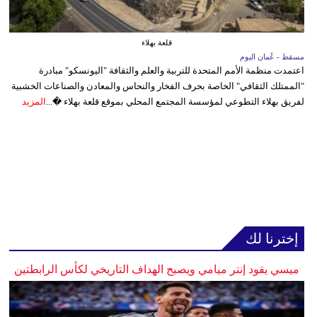
قلعة بهلاء
مسقط - عُمان اليوم
اعتمدت منظمة الأمم المتحدة للتربية والعلم والثقافة "اليونسكو" مبادرة
"الممتلك الثقافي" الخاصة بحرف الفخار والنحاس والمعادن والصناعات الخشبية
لفريق بهلاء التطوعي لمؤسسة المجتمع المحلي بموقع قلعة بهلاء �...
المزيد
إخترنا لك
ميسي يقود إنتر ميامي ويصبح الهداف التاريخي لكأس الرابطتين