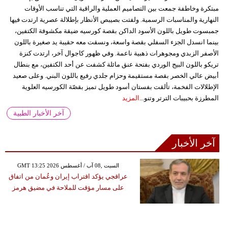
مبتكرة وخاطفة جمعت بين التصاميم العملية والراقية التي تناسب الأوقات
النهارية والمناسبات الرسمية. ولفتت بصيبص الأنظار بإطلالة عصرية ارتدت فيها
جمبسوت طويل باللون الأسود الداكن بقصة كورسيه ضيقة مكشوفة الكتفين،
بينما انسدل الجزء السفلي بقصة واسعة، ونسقت معه حقيبة يد صغيرة باللون
الأصفر الزبدي ومجوهرات ذهبية ناعمة. وفي ظهور كاجوال آخر، ارتدت كنزة
تريكو باللون البيج الوردي بفتحة عنق مائلة كشفت عن أحد الكتفين، مع بنطال
أبيض عالي الخصر بقصة مستقيمة وحزام جلدي رفيع باللون البني. وعلى صعيد
الإطلالات الفخمة، تألقت بفستان أسود طويل تميز بقصّة الكورسيه العلوية
المطرزة بحبيبات الترتر وتنو...
المزيد
آخر الأخبار الطبية
آخر الأخبار
GMT 13:25 2026 السبت ,08 آب / أغسطس
عراقجي يؤكد اقتراب إيران وعُمان من اتفاق
على مسار مؤقت للملاحة في مضيق هرمز